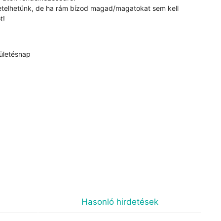
etelhetünk, de ha rám bízod magad/magatokat sem kell
t!
zületésnap
Hasonló hirdetések