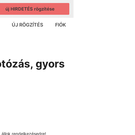
új HIRDETÉS rögzítése
ÚJ RÖGZÍTÉS
FIÓK
otózás, gyors
 állok rendelkezésedre!