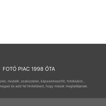
FOTÓ PIAC 1998 ÓTA
deóst, modellt, szaküzletet, képszerkesztőt, fotóklubot…
magad és add fel hirdetésed, hogy mások megtaláljanak.