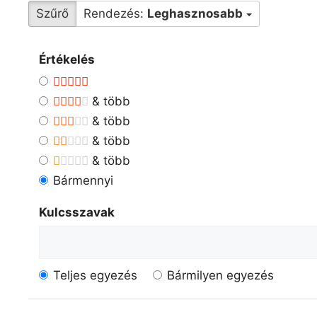
Szűrő
Rendezés:
Leghasznosabb
Értékelés
& több
& több
& több
& több
Bármennyi
Kulcsszavak
Teljes egyezés
Bármilyen egyezés