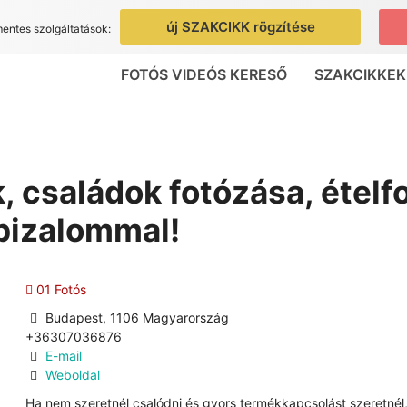
új SZAKCIKK rögzítése
mentes szolgáltatások:
FOTÓS VIDEÓS KERESŐ
SZAKCIKKEK
 családok fotózása, ételf
 bizalommal!
01 Fotós
Budapest, 1106 Magyarország
+36307036876
E-mail
Weboldal
Ha nem szeretnél csalódni és gyors termékkapcsolást szeretnél,