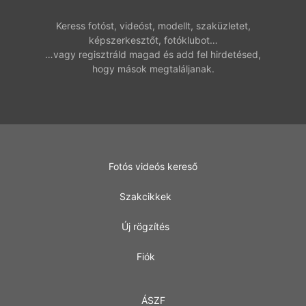
Keress fotóst, videóst, modellt, szaküzletet,
képszerkesztőt, fotóklubot…
…vagy regisztráld magad és add fel hirdetésed,
hogy mások megtaláljanak.
Fotós videós kereső
Szakcikkek
Új rögzítés
Fiók
ÁSZF