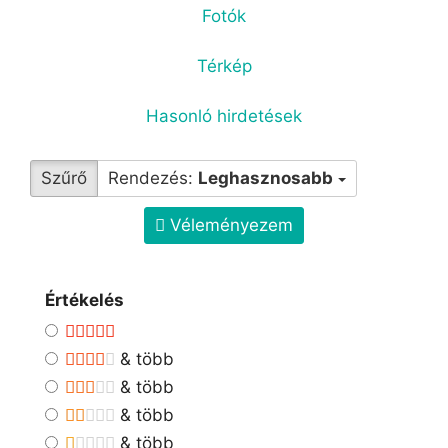
Fotók
Térkép
Hasonló hirdetések
Szűrő
Rendezés:
Leghasznosabb
Véleményezem
Értékelés
& több
& több
& több
& több