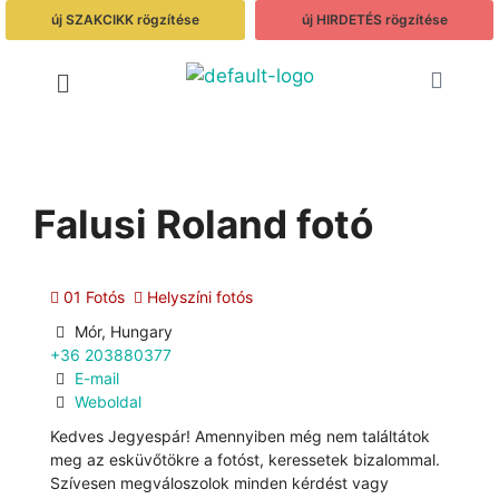
új SZAKCIKK rögzítése
új HIRDETÉS rögzítése
Falusi Roland fotó
01 Fotós
Helyszíni fotós
Mór, Hungary
+36 203880377
E-mail
Weboldal
Kedves Jegyespár! Amennyiben még nem találtátok
meg az esküvőtökre a fotóst, keressetek bizalommal.
Szívesen megváloszolok minden kérdést vagy