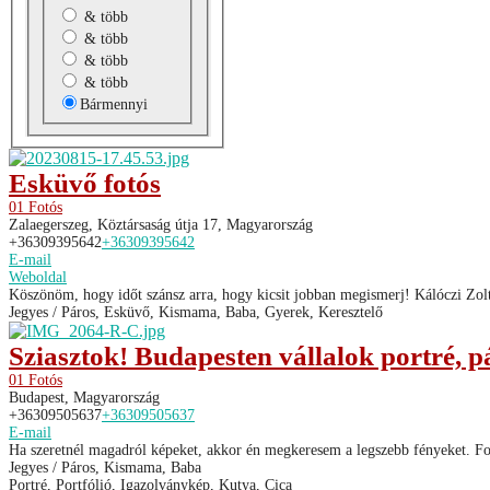
& több
& több
& több
& több
Bármennyi
Esküvő fotós
01 Fotós
Zalaegerszeg, Köztársaság útja 17, Magyarország
+36309395642
+36309395642
E-mail
Weboldal
Köszönöm, hogy időt szánsz arra, hogy kicsit jobban megismerj! Kálóczi Zol
Jegyes / Páros, Esküvő, Kismama, Baba, Gyerek, Keresztelő
Sziasztok! Budapesten vállalok portré, pá
01 Fotós
Budapest, Magyarország
+36309505637
+36309505637
E-mail
Ha szeretnél magadról képeket, akkor én megkeresem a legszebb fényeket. Fon
Jegyes / Páros, Kismama, Baba
Portré, Portfólió, Igazolványkép, Kutya, Cica