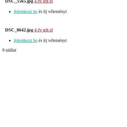
DSC_5565.jpg
4 év telt el
Jelentkezz be
és írj véleményt
DSC_0642.jpg
4 év telt el
Jelentkezz be
és írj véleményt
9 találat