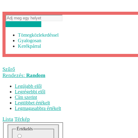
Útvonaltervezés
Tömegközlekedéssel
Gyalogosan
Kerékpárral
Szűrő
Rendezés:
Random
Legújabb elől
Legrégebbi elől
Cím szerint
Legtöbbet értékelt
Legmagasabbra értékelt
Lista
Térkép
Értékelés