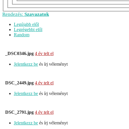
Rendezés:
Szavazatok
Legújabb elől
Legrégebbi elől
Random
_DSC0346.jpg
4 év telt el
Jelentkezz be
és írj véleményt
DSC_2449.jpg
4 év telt el
Jelentkezz be
és írj véleményt
DSC_2791.jpg
4 év telt el
Jelentkezz be
és írj véleményt