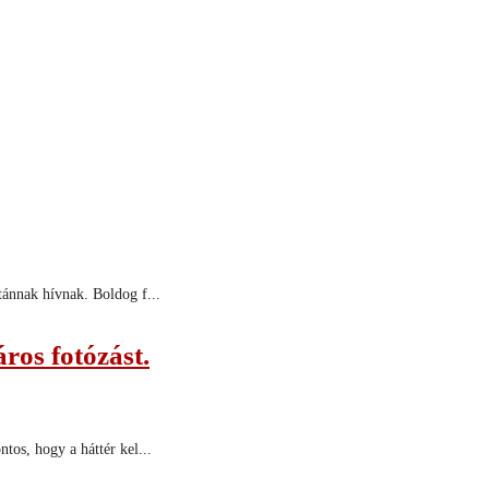
tánnak hívnak. Boldog f...
ros fotózást.
tos, hogy a háttér kel...