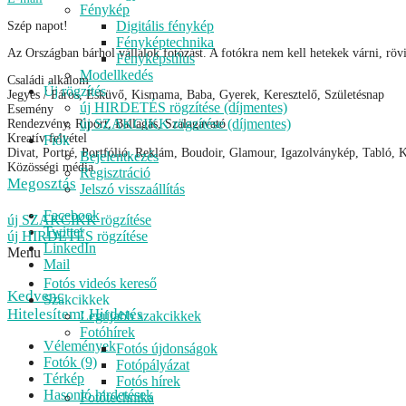
Fénykép
Digitális fénykép
Szép napot!
Fényképtechnika
Az Országban bárhol vállalok fotózást. A fotókra nem kell hetekek várni, rövid
Fényképstílus
Modellkedés
Családi alkalom
Új rögzítés
Jegyes / Páros, Esküvő, Kismama, Baba, Gyerek, Keresztelő, Születésnap
új HIRDETÉS rögzítése (díjmentes)
Esemény
új SZAKCIKK rögzítése (díjmentes)
Rendezvény, Riport, Ballagás, Szalagavató
Kreatív felvétel
Fiók
Divat, Portré, Portfólió, Reklám, Boudoir, Glamour, Igazolványkép, Tabló, K
Bejelentkezés
Közösségi média
Regisztráció
Megosztás
Jelszó visszaállítás
Facebook
új SZAKCIKK rögzítése
Twitter
új HIRDETÉS rögzítése
LinkedIn
Menu
Mail
Fotós videós kereső
Kedvenc
Szakcikkek
Hitelesítem: Hirdetés
Legújabb szakcikkek
Fotóhírek
Vélemények
Fotós újdonságok
Fotók (9)
Fotópályázat
Térkép
Fotós hírek
Hasonló hirdetések
Fotótechnika