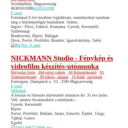
Szombathely, Magyarország
06305911098
06305911098
E-mail
Fotózással 8 éve kezdtem foglalkozni, eseményeken tanultam
meg a fényképezőgép használatát. Számo...
Jegyes / Páros, Esküvő, Kismama, Gyerek, Keresztelő,
Születésnap
Rendezvény, Riport, Ballagás
Divat, Portré, Portfólió, Boudoir, Igazolványkép, Tabló
NICKMANN Studio - Fénykép és
videofilm készítés-utómunka
Helyszíni fotós
Helyszíni videós
04 Képszerkesztő
05
Videószerkesztő
09 Iskola, oktatás
10 Klub, szövetség
Esztergom, Damjanich u. 111, 2500 Magyarország
E-mail
Weboldal
A fotózás és filmezés művészetét immáron kb. 35 éve űzőm.
Volt, amikor hivatásosként a médiának i...
Gyerek, Keresztelő
Riport
Portré, Portfólió, Reklám, Imázs, Enteriőr, Épület, Tárgy,
Tájkép, Gastro
Egyéni