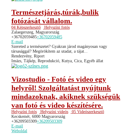
Természetjárás,túrák,bulik
fotózását vállalom.
04 Képszerkesztő
Helyszíni fotós
Zalaegerszeg, Magyarország
+36702059485
+36702059485
E-mail
Szereted a természetet? Gyakran járod magányosan vagy
társasággal? Megörökítem az utadat, a tájat...
Rendezvény, Riport
Imázs, Tájkép, Reprodukció, Kutya, Cica, Egyéb állat
Vizostudio - Fotó és video egy
helyről! Szolgáltatást nyújtunk
mindazoknak, akiknek szükségük
van fotó és video készítésére.
Helyszíni fotós
Helyszíni videós
05 Videószerkesztő
Kecskemét, 6000 Magyarország
+36209503309
+36209503309
E-mail
Weboldal