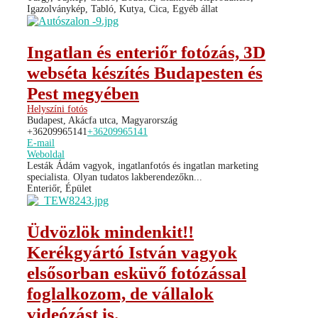
Igazolványkép, Tabló, Kutya, Cica, Egyéb állat
Ingatlan és enteriőr fotózás, 3D
webséta készítés Budapesten és
Pest megyében
Helyszíni fotós
Budapest, Akácfa utca, Magyarország
+36209965141
+36209965141
E-mail
Weboldal
Lesták Ádám vagyok, ingatlanfotós és ingatlan marketing
specialista. Olyan tudatos lakberendezőkn...
Enteriőr, Épület
Üdvözlök mindenkit!!
Kerékgyártó István vagyok
elsősorban esküvő fotózással
foglalkozom, de vállalok
videózást is.