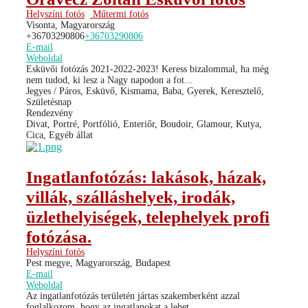
Helyszíni fotós
Műtermi fotós
Visonta, Magyarország
+36703290806
+36703290806
E-mail
Weboldal
Esküvői fotózás 2021-2022-2023! Keress bizalommal, ha még
nem tudod, ki lesz a Nagy napodon a fot...
Jegyes / Páros, Esküvő, Kismama, Baba, Gyerek, Keresztelő,
Születésnap
Rendezvény
Divat, Portré, Portfólió, Enteriőr, Boudoir, Glamour, Kutya,
Cica, Egyéb állat
Ingatlanfotózás: lakások, házak,
villák, szálláshelyek, irodák,
üzlethelyiségek, telephelyek profi
fotózása.
Helyszíni fotós
Pest megye, Magyarország, Budapest
E-mail
Weboldal
Az ingatlanfotózás területén jártas szakemberként azzal
foglalkozom, hogy az ingatlanokat a lehet...