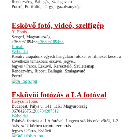
Rendezvény, Ballagás, Szalagavató
Portré, Portfólió, Tárgy, Igazolványkép
Eskövő fotó, videó, szelfigép
01 Fotós
Szeged, Magyarország
+36305189465
+36305189465
E-mail
Weboldal
Kreatív csapatunk egyedi hangulatú fotókat és filmeket készít a
következő témákban: esküvő, jegye...
Jegyes / Páros, Esküvő, Keresztelő, Születésnap
Rendezvény, Riport, Ballagás, Szalagavató
Portré
Esküvői fotózás a LA fotóval
Helyszíni fotós
Budapest, Pálya u. 141, 1161 Magyarország
06704287512
06704287512
Weboldal
Esküvői fotózás a LA fotóval. Legyen szó kis esküvőről, 1-2
órás, szűk körben tartott szertartás...
Jegyes / Páros, Esküvő