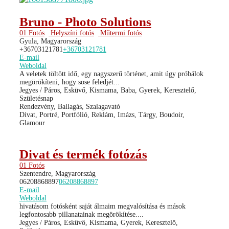
Bruno - Photo Solutions
01 Fotós
Helyszíni fotós
Műtermi fotós
Gyula, Magyarország
+36703121781
+36703121781
E-mail
Weboldal
A veletek töltött idő, egy nagyszerű történet, amit úgy próbálok
megörökíteni, hogy sose feledjét...
Jegyes / Páros, Esküvő, Kismama, Baba, Gyerek, Keresztelő,
Születésnap
Rendezvény, Ballagás, Szalagavató
Divat, Portré, Portfólió, Reklám, Imázs, Tárgy, Boudoir,
Glamour
Divat és termék fotózás
01 Fotós
Szentendre, Magyarország
06208868897
06208868897
E-mail
Weboldal
hivatásom fotósként saját álmaim megvalósítása és mások
legfontosabb pillanatainak megörökítése....
Jegyes / Páros, Esküvő, Kismama, Gyerek, Keresztelő,