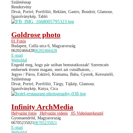
Születésnap
Rendezvény
Divat, Portré, Portfólió, Reklám, Gastro, Boudoir, Glamour,
Igazolványkép, Tabló
Goldrose photo
01 Fotós
Budapest, Csilla utca 6, Magyarország
06202466428
06202466428
E-mail
Weboldal
Engedd meg, hogy pár szóban bemutatkozzak! Szerencsés
embernek érzem magam, mert azt csinálhatom,...
Jegyes / Páros, Esküvő, Kismama, Baba, Gyerek, Keresztelő,
Születésnap
Divat, Portré, Portfólió, Tárgy, Tájkép, Glamour,
Igazolványkép, Kutya, Cica
Infinity ArchMedia
Helyszíni fotós
Helyszíni videós
05 Videószerkesztő
Gyomaendrőd, Magyarország
06705235021
06705235021
E-mail
Weboldal