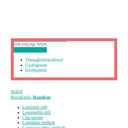
Útvonaltervezés
Tömegközlekedéssel
Gyalogosan
Kerékpárral
Szűrő
Rendezés:
Random
Legújabb elől
Legrégebbi elől
Cím szerint
Legtöbbet értékelt
Legmagasabbra értékelt