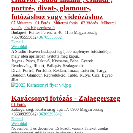
portré-, divat-, glamour-,
fotózáshoz vagy videózáshoz
07 Műterem
01 Fotós
Műtermi fotós
02 Videós
Műtermi
videós
04 Képszerkesztő
Budapest, Reitter Ferenc u. 46, 1135 Magyarország
+36705555832
+36705555832
E-mail
Weboldal
A Studio Heaven Budapest legújabb napfényes fotóstúdiója,
mely idén áprilisban nyitotta meg kapui...
Jegyes / Páros, Esküvő, Kismama, Baba, Gyerek
Rendezvény, Riport, Ballagás, Szalagavató
Divat, Portré, Portfólió, Reklám, Imázs, Enteriőr, Tárgy,
Boudoir, Glamour, Reprodukció, Tabló, Kutya, Cica, Egyéb
állat
Karácsonyi fotózás - Zalaegerszeg
01 Fotós
Zalaegerszeg, Köztársaság útja 17, 8900 Magyarország
+36309395642
+36309395642
E-mail
Weboldal
November 1 és december 15 között várunk Titeket csodás