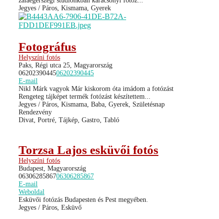
zalaegerszegi stúdiónkban karácsonyi fotóz...
Jegyes / Páros, Kismama, Gyerek
Fotográfus
Helyszíni fotós
Paks, Régi utca 25, Magyarország
06202390445
06202390445
E-mail
Nikl Márk vagyok Már kiskorom óta imádom a fotózást
Rengeteg tájképet termék fotózást készítettem...
Jegyes / Páros, Kismama, Baba, Gyerek, Születésnap
Rendezvény
Divat, Portré, Tájkép, Gastro, Tabló
Torzsa Lajos esküvői fotós
Helyszíni fotós
Budapest, Magyarország
06306285867
06306285867
E-mail
Weboldal
Esküvői fotózás Budapesten és Pest megyében.
Jegyes / Páros, Esküvő