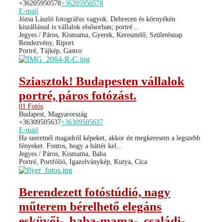
+36205950578
+36205950578
E-mail
Józsa László fotográfus vagyok. Debrecen és környékén
kiszállással is vállalok elsősorban; portré...
Jegyes / Páros, Kismama, Gyerek, Keresztelő, Születésnap
Rendezvény, Riport
Portré, Tájkép, Gastro
Sziasztok! Budapesten vállalok
portré, páros fotózást.
01 Fotós
Budapest, Magyarország
+36309505637
+36309505637
E-mail
Ha szeretnél magadról képeket, akkor én megkeresem a legszebb
fényeket. Fontos, hogy a háttér kel...
Jegyes / Páros, Kismama, Baba
Portré, Portfólió, Igazolványkép, Kutya, Cica
Berendezett fotóstúdió, nagy
műterem bérelhető elegáns
esküvői-, baba-mama-, családi-,