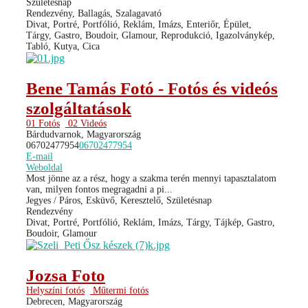
Születésnap
Rendezvény, Ballagás, Szalagavató
Divat, Portré, Portfólió, Reklám, Imázs, Enteriőr, Épület,
Tárgy, Gastro, Boudoir, Glamour, Reprodukció, Igazolványkép,
Tabló, Kutya, Cica
Bene Tamás Fotó - Fotós és videós
szolgáltatások
01 Fotós
02 Videós
Bárdudvarnok, Magyarország
06702477954
06702477954
E-mail
Weboldal
Most jönne az a rész, hogy a szakma terén mennyi tapasztalatom
van, milyen fontos megragadni a pi...
Jegyes / Páros, Esküvő, Keresztelő, Születésnap
Rendezvény
Divat, Portré, Portfólió, Reklám, Imázs, Tárgy, Tájkép, Gastro,
Boudoir, Glamour
Jozsa Foto
Helyszíni fotós
Műtermi fotós
Debrecen, Magyarország