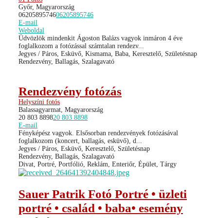
Győr, Magyarország
06205895746
06205895746
E-mail
Weboldal
Üdvözlök mindenkit Ágoston Balázs vagyok inmáron 4 éve
foglalkozom a fotózással számtalan rendezv...
Jegyes / Páros, Esküvő, Kismama, Baba, Keresztelő, Születésnap
Rendezvény, Ballagás, Szalagavató
Rendezvény fotózás
Helyszíni fotós
Balassagyarmat, Magyarország
20 803 8898
20 803 8898
E-mail
Fényképész vagyok. Elsősorban rendezvények fotózásával
foglalkozom (koncert, ballagás, esküvő), d...
Jegyes / Páros, Esküvő, Keresztelő, Születésnap
Rendezvény, Ballagás, Szalagavató
Divat, Portré, Portfólió, Reklám, Enteriőr, Épület, Tárgy
Sauer Patrik Fotó Portré • üzleti
portré • család • baba• esemény