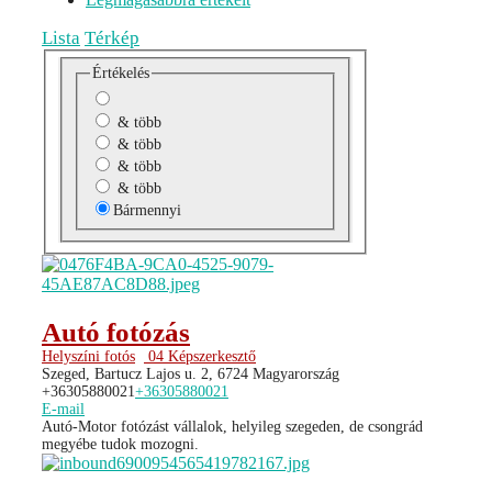
Lista
Térkép
Értékelés
& több
& több
& több
& több
Bármennyi
Autó fotózás
Helyszíni fotós
04 Képszerkesztő
Szeged, Bartucz Lajos u. 2, 6724 Magyarország
+36305880021
+36305880021
E-mail
Autó-Motor fotózást vállalok, helyileg szegeden, de csongrád
megyébe tudok mozogni.