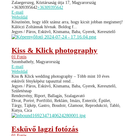
Zalaegerszeg, Köztársaság útja 17, Magyarország
+36309395642
+36309395642
E-mail
Weboldal
Köszönöm, hogy időt szánsz arra, hogy kicsit jobban megismerj!
Kálóczi Zoltánnak hívnak. Boldog f...
Jegyes / Páros, Esküvő, Kismama, Baba, Gyerek, Keresztelő
Kiss & Klick photography
01 Fotós
Szombathely, Magyarország
E-mail
Weboldal
Kiss & Klick wedding photography – Több mint 10 éves
esküvői fényképész tapaszttal rend...
Jegyes / Páros, Esküvő, Kismama, Baba, Gyerek, Keresztelő,
Születésnap
Rendezvény, Riport, Ballagás, Szalagavató
Divat, Portré, Portfólió, Reklám, Imázs, Enteriőr, Épület,
Tárgy, Tájkép, Gastro, Boudoir, Glamour, Reprodukció, Tabló,
Kutya, Cica
Esküvő lagzi fotózás
01 Fotós