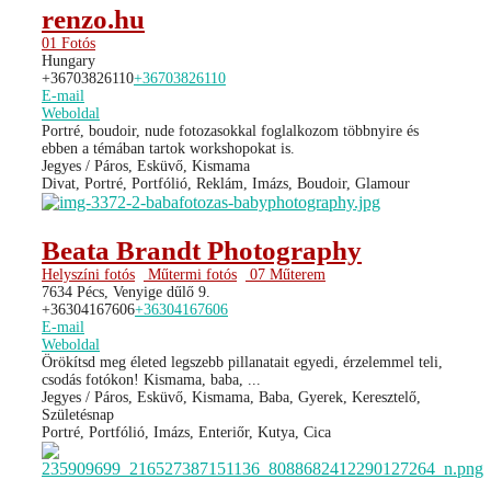
renzo.hu
01 Fotós
Hungary
+36703826110
+36703826110
E-mail
Weboldal
Portré, boudoir, nude fotozasokkal foglalkozom többnyire és
ebben a témában tartok workshopokat is.
Jegyes / Páros, Esküvő, Kismama
Divat, Portré, Portfólió, Reklám, Imázs, Boudoir, Glamour
Beata Brandt Photography
Helyszíni fotós
Műtermi fotós
07 Műterem
7634 Pécs, Venyige dűlő 9.
+36304167606
+36304167606
E-mail
Weboldal
Örökítsd meg életed legszebb pillanatait egyedi, érzelemmel teli,
csodás fotókon! Kismama, baba, ...
Jegyes / Páros, Esküvő, Kismama, Baba, Gyerek, Keresztelő,
Születésnap
Portré, Portfólió, Imázs, Enteriőr, Kutya, Cica