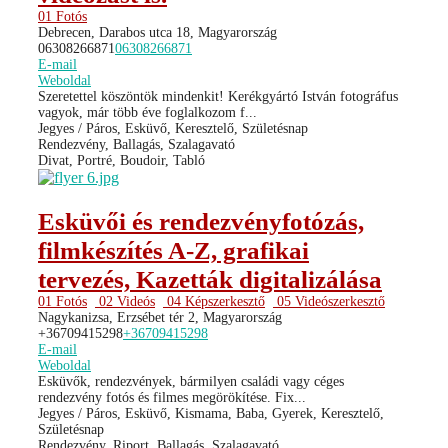
01 Fotós
Debrecen, Darabos utca 18, Magyarország
06308266871
06308266871
E-mail
Weboldal
Szeretettel köszöntök mindenkit! Kerékgyártó István fotográfus
vagyok, már több éve foglalkozom f...
Jegyes / Páros, Esküvő, Keresztelő, Születésnap
Rendezvény, Ballagás, Szalagavató
Divat, Portré, Boudoir, Tabló
Esküvői és rendezvényfotózás,
filmkészítés A-Z, grafikai
tervezés, Kazetták digitalizálása
01 Fotós
02 Videós
04 Képszerkesztő
05 Videószerkesztő
Nagykanizsa, Erzsébet tér 2, Magyarország
+36709415298
+36709415298
E-mail
Weboldal
Esküvők, rendezvények, bármilyen családi vagy céges
rendezvény fotós és filmes megörökítése. Fix...
Jegyes / Páros, Esküvő, Kismama, Baba, Gyerek, Keresztelő,
Születésnap
Rendezvény, Riport, Ballagás, Szalagavató