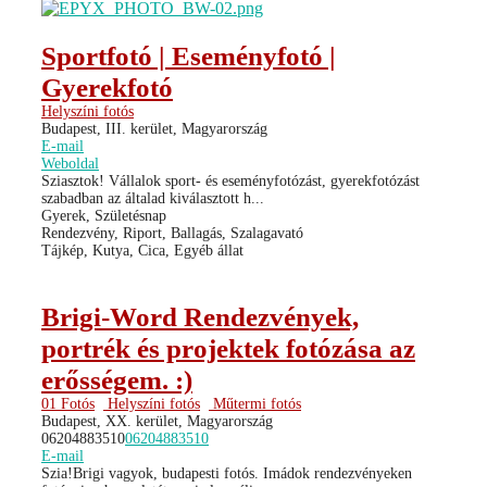
Sportfotó | Eseményfotó |
Gyerekfotó
Helyszíni fotós
Budapest, III. kerület, Magyarország
E-mail
Weboldal
Sziasztok! Vállalok sport- és eseményfotózást, gyerekfotózást
szabadban az általad kiválasztott h...
Gyerek, Születésnap
Rendezvény, Riport, Ballagás, Szalagavató
Tájkép, Kutya, Cica, Egyéb állat
Brigi-Word Rendezvények,
portrék és projektek fotózása az
erősségem. :)
01 Fotós
Helyszíni fotós
Műtermi fotós
Budapest, XX. kerület, Magyarország
06204883510
06204883510
E-mail
Szia!Brigi vagyok, budapesti fotós. Imádok rendezvényeken