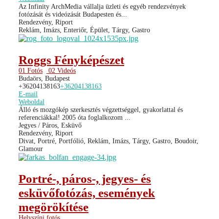
Az Infinity ArchMedia vállalja üzleti és egyéb rendezvények
fotózását és videózását Budapesten és...
Rendezvény, Riport
Reklám, Imázs, Enteriőr, Épület, Tárgy, Gastro
Roggs Fényképészet
01 Fotós
02 Videós
Budaörs, Budapest
+36204138163
+36204138163
E-mail
Weboldal
Álló és mozgókép szerkesztés végzettséggel, gyakorlattal és
referenciákkal! 2005 óta foglalkozom ...
Jegyes / Páros, Esküvő
Rendezvény, Riport
Divat, Portré, Portfólió, Reklám, Imázs, Tárgy, Gastro, Boudoir,
Glamour
Portré-, páros-, jegyes- és
esküvőfotózás, események
megörökítése
Helyszíni fotós