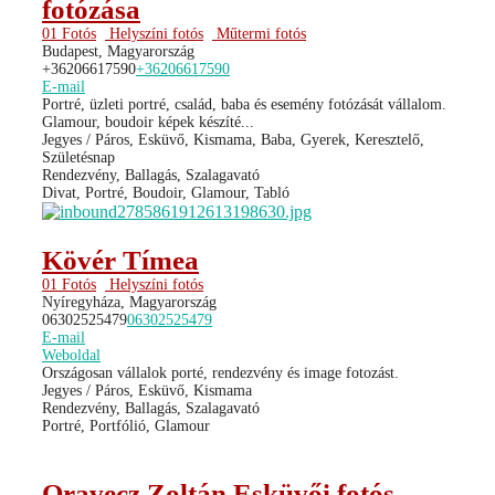
fotózása
01 Fotós
Helyszíni fotós
Műtermi fotós
Budapest, Magyarország
+36206617590
+36206617590
E-mail
Portré, üzleti portré, család, baba és esemény fotózását vállalom.
Glamour, boudoir képek készíté...
Jegyes / Páros, Esküvő, Kismama, Baba, Gyerek, Keresztelő,
Születésnap
Rendezvény, Ballagás, Szalagavató
Divat, Portré, Boudoir, Glamour, Tabló
Kövér Tímea
01 Fotós
Helyszíni fotós
Nyíregyháza, Magyarország
06302525479
06302525479
E-mail
Weboldal
Országosan vállalok porté, rendezvény és image fotozást.
Jegyes / Páros, Esküvő, Kismama
Rendezvény, Ballagás, Szalagavató
Portré, Portfólió, Glamour
Oravecz Zoltán Esküvői fotós