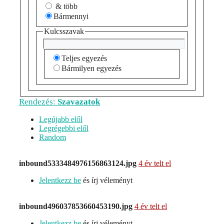
& több
Bármennyi
Kulcsszavak
Teljes egyezés
Bármilyen egyezés
Rendezés:
Szavazatok
Legújabb elől
Legrégebbi elől
Random
inbound5333484976156863124.jpg
4 év telt el
Jelentkezz be
és írj véleményt
inbound496037853660453190.jpg
4 év telt el
Jelentkezz be
és írj véleményt