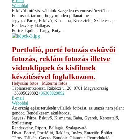
E-mail
Weboldal
Esküvői fotózást vállalok Szegeden és vonzáskörzetében.
Fontosnak tartom, hogy minden pillanat me...
Jegyes / Páros, Esküvő, Kismama, Keresztelő, Születésnap
Rendezvény, Ballagás
Portré, Épület, Tárgy, Kutya
Portfolió, porté fotozás esküvői
fotozás, reklám fotozás illetve
videoklippek és kisfilmek
készítésével foglalkozom.
Helyszíni fotós
Műtermi fotós
Táplánszentkereszt, Rákóczi u. 26, 9761 Magyarország
+36305029892
+36305029892
E-mail
Weboldal
Az ország egész területén válallok fotózást, az utazás nem jelent
gondot. Rendelkezem akulátoros ...
Jegyes / Páros, Esküvő, Kismama, Baba, Gyerek, Keresztelő,
Születésnap
Rendezvény, Riport, Ballagás, Szalagavató
Divat, Portré, Portfólió, Reklám, Imázs, Enteriőr, Épület,
Tárgy, Tájkép, Gastro, Boudoir, Glamour, Reprodukció,