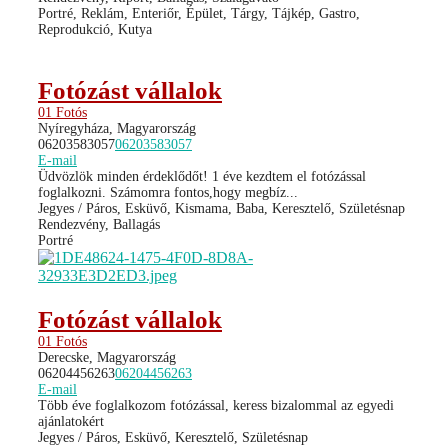
Portré, Reklám, Enteriőr, Épület, Tárgy, Tájkép, Gastro,
Reprodukció, Kutya
Fotózást vállalok
01 Fotós
Nyíregyháza, Magyarország
06203583057
06203583057
E-mail
Üdvözlök minden érdeklődőt! 1 éve kezdtem el fotózással
foglalkozni. Számomra fontos,hogy megbíz...
Jegyes / Páros, Esküvő, Kismama, Baba, Keresztelő, Születésnap
Rendezvény, Ballagás
Portré
Fotózást vállalok
01 Fotós
Derecske, Magyarország
06204456263
06204456263
E-mail
Több éve foglalkozom fotózással, keress bizalommal az egyedi
ajánlatokért
Jegyes / Páros, Esküvő, Keresztelő, Születésnap