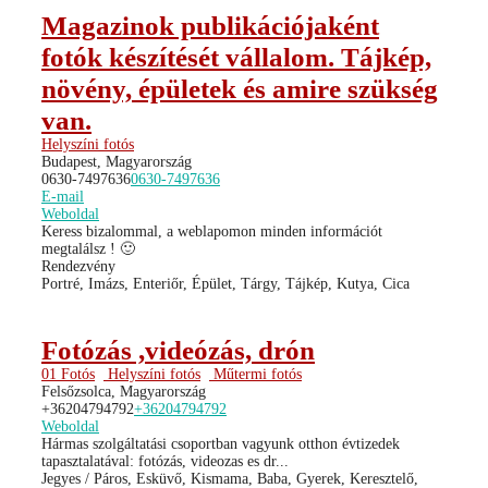
Magazinok publikációjaként
fotók készítését vállalom. Tájkép,
növény, épületek és amire szükség
van.
Helyszíni fotós
Budapest, Magyarország
0630-7497636
0630-7497636
E-mail
Weboldal
Keress bizalommal, a weblapomon minden információt
megtalálsz ! 🙂
Rendezvény
Portré, Imázs, Enteriőr, Épület, Tárgy, Tájkép, Kutya, Cica
Fotózás ,videózás, drón
01 Fotós
Helyszíni fotós
Műtermi fotós
Felsőzsolca, Magyarország
+36204794792
+36204794792
Weboldal
Hármas szolgáltatási csoportban vagyunk otthon évtizedek
tapasztalatával: fotózás, videozas es dr...
Jegyes / Páros, Esküvő, Kismama, Baba, Gyerek, Keresztelő,