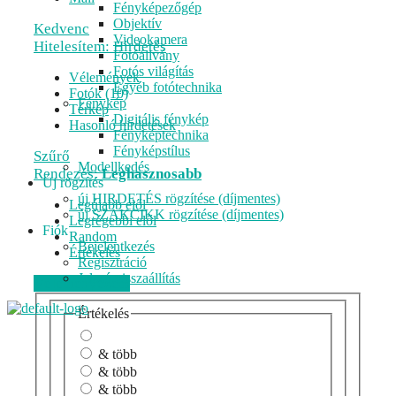
Fényképezőgép
Objektív
Kedvenc
Videokamera
Hitelesítem: Hirdetés
Fotóállvány
Fotós világítás
Vélemények
Egyéb fotótechnika
Fotók (10)
Fénykép
Térkép
Digitális fénykép
Hasonló hirdetések
Fényképtechnika
Fényképstílus
Szűrő
Modellkedés
Rendezés:
Leghasznosabb
Új rögzítés
új HIRDETÉS rögzítése (díjmentes)
Legújabb elől
új SZAKCIKK rögzítése (díjmentes)
Legrégebbi elől
Fiók
Random
Bejelentkezés
Értékelés
Regisztráció
Jelszó visszaállítás
Véleményezem
Értékelés
& több
& több
& több