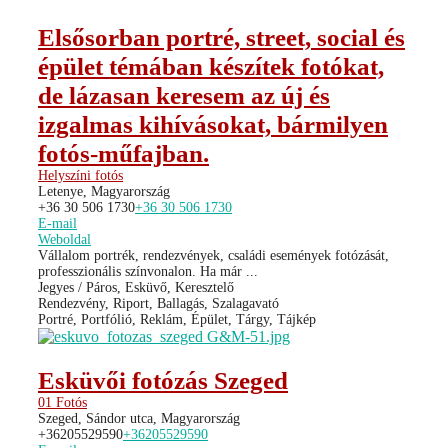
Elsősorban portré, street, social és
épület témában készítek fotókat,
de lázasan keresem az új és
izgalmas kihívásokat, bármilyen
fotós-műfajban.
Helyszíni fotós
Letenye, Magyarország
+36 30 506 1730
+36 30 506 1730
E-mail
Weboldal
Vállalom portrék, rendezvények, családi események fotózását,
professzionális színvonalon. Ha már ...
Jegyes / Páros, Esküvő, Keresztelő
Rendezvény, Riport, Ballagás, Szalagavató
Portré, Portfólió, Reklám, Épület, Tárgy, Tájkép
Esküvői fotózás Szeged
01 Fotós
Szeged, Sándor utca, Magyarország
+36205529590
+36205529590