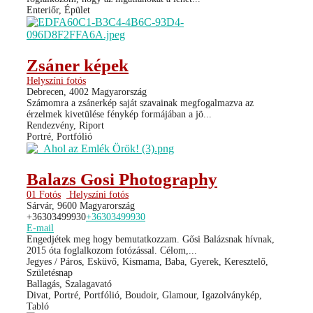
Enteriőr, Épület
Zsáner képek
Helyszíni fotós
Debrecen, 4002 Magyarország
Számomra a zsánerkép saját szavainak megfogalmazva az
érzelmek kivetülése fénykép formájában a jö...
Rendezvény, Riport
Portré, Portfólió
Balazs Gosi Photography
01 Fotós
Helyszíni fotós
Sárvár, 9600 Magyarország
+36303499930
+36303499930
E-mail
Engedjétek meg hogy bemutatkozzam. Gősi Balázsnak hívnak,
2015 óta foglalkozom fotózással. Célom,...
Jegyes / Páros, Esküvő, Kismama, Baba, Gyerek, Keresztelő,
Születésnap
Ballagás, Szalagavató
Divat, Portré, Portfólió, Boudoir, Glamour, Igazolványkép,
Tabló