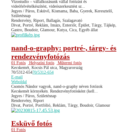
Vizostudio – vállalkozásunk vállal fotózást és
videófelvételkészítést, videószerkesztést sz...
Jegyes / Páros, Esküvő, Kismama, Baba, Gyerek, Keresztelő,
Születésnap
Rendezvény, Riport, Ballagás, Szalagavató
Divat, Portré, Reklám, Imázs, Enteriőr, Épület, Tárgy, Tájkép,
Gastro, Boudoir, Glamour, Kutya, Cica, Egyéb állat
nand-o-graphy: portré-, tárgy- és
rendezvényfotózás
01 Fotós
Helyszíni fotós
Műtermi fotós
Kecskemét, Kocsis Pál utca, Magyarország
70/5312-654
70/5312-654
E-mail
Weboldal
Csomós Nándor vagyok, nand-o-graphy néven fotózok
Kecskemét környékén. Rendezvényfotósként (kell...
Jegyes / Páros, Születésnap
Rendezvény, Riport
Divat, Portré, Portfólió, Reklám, Tárgy, Boudoir, Glamour
Esküvő fotós
01 Fotós