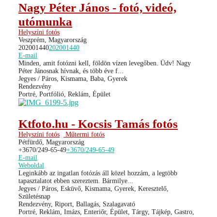
Nagy Péter János - fotó, videó,
utómunka
Helyszíni fotós
Veszprém, Magyarország
202001440
202001440
E-mail
Minden, amit fotózni kell, földön vízen levegőben. Üdv! Nagy
Péter Jánosnak hívnak, és több éve f...
Jegyes / Páros, Kismama, Baba, Gyerek
Rendezvény
Portré, Portfólió, Reklám, Épület
Ktfoto.hu - Kocsis Tamás fotós
Helyszíni fotós
Műtermi fotós
Pétfürdő, Magyarország
+3670/249-65-49
+3670/249-65-49
E-mail
Weboldal
Leginkább az ingatlan fotózás áll közel hozzám, a legtöbb
tapasztalatot ebben szereztem. Bármilye...
Jegyes / Páros, Esküvő, Kismama, Gyerek, Keresztelő,
Születésnap
Rendezvény, Riport, Ballagás, Szalagavató
Portré, Reklám, Imázs, Enteriőr, Épület, Tárgy, Tájkép, Gastro,