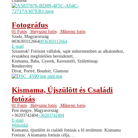
Glamour
Fotográfus
01 Fotós
Helyszíni fotós
Műtermi fotós
Szada, Magyarország
0036303112664
0036303112664
E-mail
Sziasztok! Fotózást vállalok, saját műtermemben az alkalomhoz,
évszakhoz megfelelően berendezett,...
Kismama, Baba, Gyerek, Keresztelő, Születésnap
Rendezvény
Divat, Portré, Boudoir, Glamour
Kismama, Újszülött és Családi
fotózás
01 Fotós
Helyszíni fotós
Műtermi fotós
Pest megye, Magyarország
+36203742404
+36203742404
E-mail
Weboldal
Kismama, újszülött és családi fotózás a fő területem. Kismama
Fotózás: A kismama fotózás célja, ...