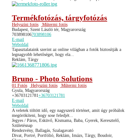
Termékfotózás, tárgyfotózás
Helyszíni fotós
Műtermi fotós
Budapest, Szent László tér, Magyarország
703898106
703898106
E-mail
Weboldal
Tapasztalataink szerint az online világban a fotók biztosítják a
legnagyobb lehetőséget, hogy ela...
Reklám, Tárgy
Bruno - Photo Solutions
01 Fotós
Helyszíni fotós
Műtermi fotós
Gyula, Magyarország
+36703121781
+36703121781
E-mail
Weboldal
A veletek töltött idő, egy nagyszerű történet, amit úgy próbálok
megörökíteni, hogy sose feledjét...
Jegyes / Páros, Esküvő, Kismama, Baba, Gyerek, Keresztelő,
Születésnap
Rendezvény, Ballagás, Szalagavató
Divat, Portré, Portfólió, Reklám, Imázs, Tárgy, Boudoir,