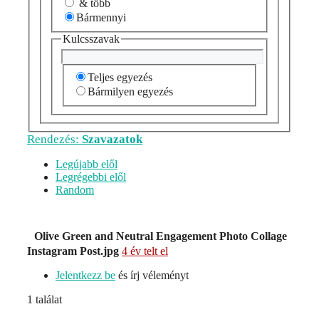
& több
Bármennyi
Kulcsszavak
Teljes egyezés
Bármilyen egyezés
Rendezés:
Szavazatok
Legújabb elől
Legrégebbi elől
Random
Olive Green and Neutral Engagement Photo Collage
Instagram Post.jpg
4 év telt el
Jelentkezz be
és írj véleményt
1 találat