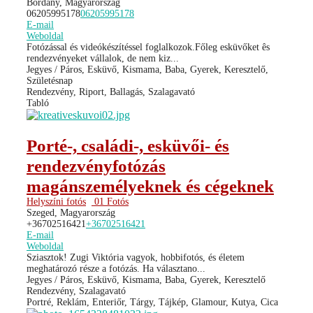
Bordány, Magyarország
06205995178
06205995178
E-mail
Weboldal
Fotózással és videókészítéssel foglalkozok.Főleg esküvőket ês
rendezvényeket vállalok, de nem kiz...
Jegyes / Páros, Esküvő, Kismama, Baba, Gyerek, Keresztelő,
Születésnap
Rendezvény, Riport, Ballagás, Szalagavató
Tabló
Porté-, családi-, esküvői- és
rendezvényfotózás
magánszemélyeknek és cégeknek
Helyszíni fotós
01 Fotós
Szeged, Magyarország
+36702516421
+36702516421
E-mail
Weboldal
Sziasztok! Zugi Viktória vagyok, hobbifotós, és életem
meghatározó része a fotózás. Ha választano...
Jegyes / Páros, Esküvő, Kismama, Baba, Gyerek, Keresztelő
Rendezvény, Szalagavató
Portré, Reklám, Enteriőr, Tárgy, Tájkép, Glamour, Kutya, Cica