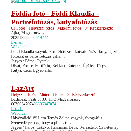
Földia fotó - Földi Klaudia -
Portréfotózás, kutyafotózás
01 Fotós
Helyszíni fotós
Műtermi fotós
04 Képszerkesztő
Ajka, Magyarország
202819222
202819222
E-mail
Weboldal
Földi Klaudia vagyok. Portréfotózást, kutyafotózást, kutya-gazdi
fotózást és páros fotózás vállal...
Jegyes / Páros, Gyerek
Divat, Portré, Portfólió, Reklám, Enteriőr, Épület, Tárgy,
Kutya, Cica, Egyéb állat
LazArt
Helyszíni fotós
Műtermi fotós
04 Képszerkesztő
Budapest, Pesti út 39, 1173 Magyarország
06306347074
06306347074
E-mail
Weboldal
Üdvözöllek! 👋 Laza Tamás Zoltán vagyok, fotográfus.
Szenvedélyem az, hogy a pillanatokat ...
Jegyes / Páros, Esküvő, Kismama, Baba, Keresztelő, Születésnap