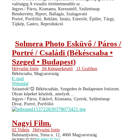
valóságig A vizuális történetmesélés sz...
Jegyes / Páros, Kismama, Keresztelő, Születésnap
Rendezvény, Riport, Ballagás, Szalagavató
Portré, Portfólió, Reklám, Imázs, Enteriőr, Épület, Tárgy,
Tájkép, Gastro, Reprodukció
Solmera Photo Esküvő / Páros /
Portré / Családi (Békéscsaba •
Szeged • Budapest)
Helyszíni fotós
04 Képszerkesztő
11 Grafikus
Békéscsaba, Magyarország
E-mail
Weboldal
Sziasztok!😊 Békéscsabán, Szegeden és Budapesten fotózom.
Olyan képeket készítek, amelyek ...
Jegyes / Páros, Esküvő, Kismama, Gyerek, Születésnap
Divat, Portré, Portfólió
Nagyi Film.
02 Videós
Helyszíni fotós
Balmazújváros, Sima u. 12, 4060 Magyarország
06309135707
06309135707