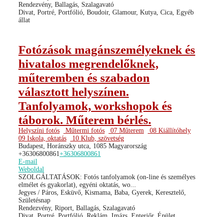
Rendezvény, Ballagás, Szalagavató
Divat, Portré, Portfólió, Boudoir, Glamour, Kutya, Cica, Egyéb
állat
Fotózások magánszemélyeknek és
hivatalos megrendelőknek,
műteremben és szabadon
választott helyszínen.
Tanfolyamok, workshopok és
táborok. Műterem bérlés.
Helyszíni fotós
Műtermi fotós
07 Műterem
08 Kiállítóhely
09 Iskola, oktatás
10 Klub, szövetség
Budapest, Horánszky utca, 1085 Magyarország
+36306800861
+36306800861
E-mail
Weboldal
SZOLGÁLTATÁSOK: Fotós tanfolyamok (on-line és személyes
elmélet és gyakorlat), egyéni oktatás, wo...
Jegyes / Páros, Esküvő, Kismama, Baba, Gyerek, Keresztelő,
Születésnap
Rendezvény, Riport, Ballagás, Szalagavató
Divat, Portré, Portfólió, Reklám, Imázs, Enteriőr, Épület,