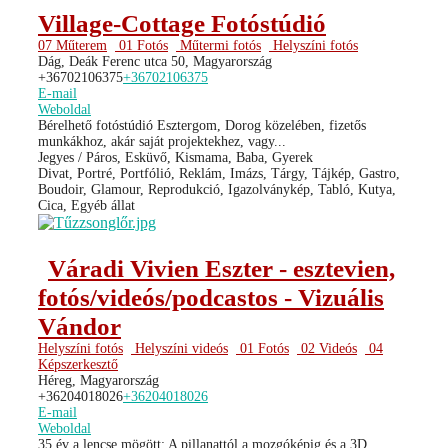
Village-Cottage Fotóstúdió
07 Műterem
01 Fotós
Műtermi fotós
Helyszíni fotós
Dág, Deák Ferenc utca 50, Magyarország
+36702106375
+36702106375
E-mail
Weboldal
Bérelhető fotóstúdió Esztergom, Dorog közelében, fizetős
munkákhoz, akár saját projektekhez, vagy...
Jegyes / Páros, Esküvő, Kismama, Baba, Gyerek
Divat, Portré, Portfólió, Reklám, Imázs, Tárgy, Tájkép, Gastro,
Boudoir, Glamour, Reprodukció, Igazolványkép, Tabló, Kutya,
Cica, Egyéb állat
Váradi Vivien Eszter - esztevien,
fotós/videós/podcastos - Vizuális
Vándor
Helyszíni fotós
Helyszíni videós
01 Fotós
02 Videós
04
Képszerkesztő
Héreg, Magyarország
+36204018026
+36204018026
E-mail
Weboldal
35 év a lencse mögött: A pillanattól a mozgóképig és a 3D