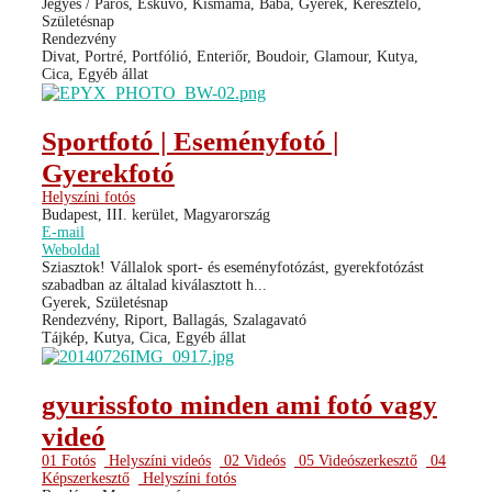
Jegyes / Páros, Esküvő, Kismama, Baba, Gyerek, Keresztelő,
Születésnap
Rendezvény
Divat, Portré, Portfólió, Enteriőr, Boudoir, Glamour, Kutya,
Cica, Egyéb állat
Sportfotó | Eseményfotó |
Gyerekfotó
Helyszíni fotós
Budapest, III. kerület, Magyarország
E-mail
Weboldal
Sziasztok! Vállalok sport- és eseményfotózást, gyerekfotózást
szabadban az általad kiválasztott h...
Gyerek, Születésnap
Rendezvény, Riport, Ballagás, Szalagavató
Tájkép, Kutya, Cica, Egyéb állat
gyurissfoto minden ami fotó vagy
videó
01 Fotós
Helyszíni videós
02 Videós
05 Videószerkesztő
04
Képszerkesztő
Helyszíni fotós