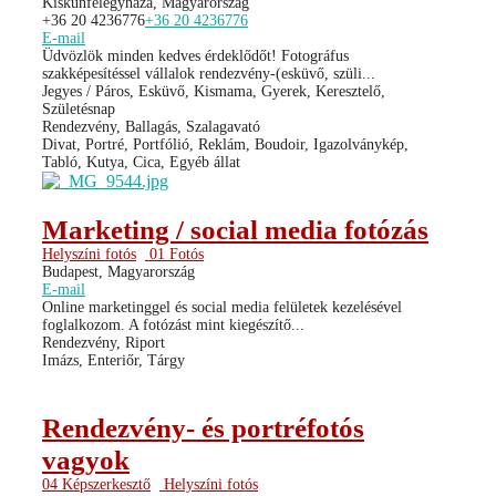
Kiskunfélegyháza, Magyarország
+36 20 4236776
+36 20 4236776
E-mail
Üdvözlök minden kedves érdeklődőt! Fotográfus
szakképesítéssel vállalok rendezvény-(esküvő, szüli...
Jegyes / Páros, Esküvő, Kismama, Gyerek, Keresztelő,
Születésnap
Rendezvény, Ballagás, Szalagavató
Divat, Portré, Portfólió, Reklám, Boudoir, Igazolványkép,
Tabló, Kutya, Cica, Egyéb állat
Marketing / social media fotózás
Helyszíni fotós
01 Fotós
Budapest, Magyarország
E-mail
Online marketinggel és social media felületek kezelésével
foglalkozom. A fotózást mint kiegészítő...
Rendezvény, Riport
Imázs, Enteriőr, Tárgy
Rendezvény- és portréfotós
vagyok
04 Képszerkesztő
Helyszíni fotós