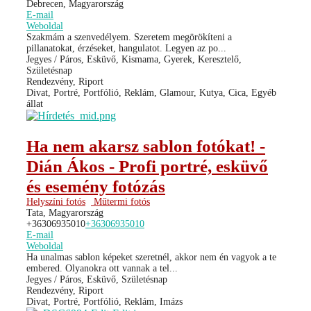
Debrecen, Magyarország
E-mail
Weboldal
Szakmám a szenvedélyem. Szeretem megörökíteni a
pillanatokat, érzéseket, hangulatot. Legyen az po...
Jegyes / Páros, Esküvő, Kismama, Gyerek, Keresztelő,
Születésnap
Rendezvény, Riport
Divat, Portré, Portfólió, Reklám, Glamour, Kutya, Cica, Egyéb
állat
Ha nem akarsz sablon fotókat! -
Dián Ákos - Profi portré, esküvő
és esemény fotózás
Helyszíni fotós
Műtermi fotós
Tata, Magyarország
+36306935010
+36306935010
E-mail
Weboldal
Ha unalmas sablon képeket szeretnél, akkor nem én vagyok a te
embered. Olyanokra ott vannak a tel...
Jegyes / Páros, Esküvő, Születésnap
Rendezvény, Riport
Divat, Portré, Portfólió, Reklám, Imázs