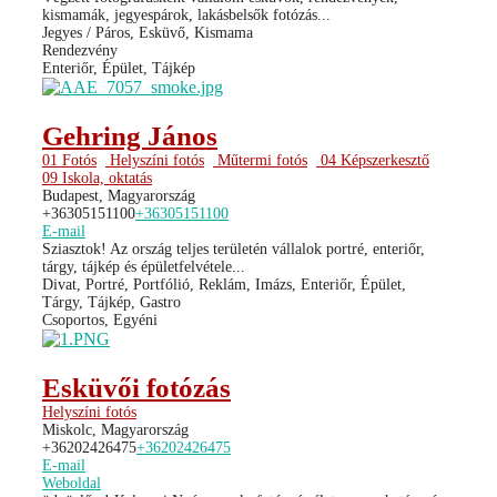
kismamák, jegyespárok, lakásbelsők fotózás...
Jegyes / Páros, Esküvő, Kismama
Rendezvény
Enteriőr, Épület, Tájkép
Gehring János
01 Fotós
Helyszíni fotós
Műtermi fotós
04 Képszerkesztő
09 Iskola, oktatás
Budapest, Magyarország
+36305151100
+36305151100
E-mail
Sziasztok! Az ország teljes területén vállalok portré, enteriőr,
tárgy, tájkép és épületfelvétele...
Divat, Portré, Portfólió, Reklám, Imázs, Enteriőr, Épület,
Tárgy, Tájkép, Gastro
Csoportos, Egyéni
Esküvői fotózás
Helyszíni fotós
Miskolc, Magyarország
+36202426475
+36202426475
E-mail
Weboldal