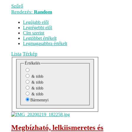
Szűrő
Rendezés:
Random
Legújabb elől
Legrégebbi elől
Cím szerint
Legtöbbet értékelt
Legmagasabbra értékelt
Lista
Térkép
Értékelés
& több
& több
& több
& több
Bármennyi
Megbízható, lelkiismeretes és