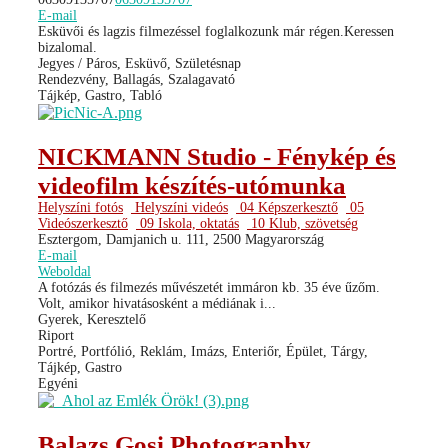
E-mail
Esküvői és lagzis filmezéssel foglalkozunk már régen.Keressen
bizalomal.
Jegyes / Páros, Esküvő, Születésnap
Rendezvény, Ballagás, Szalagavató
Tájkép, Gastro, Tabló
NICKMANN Studio - Fénykép és
videofilm készítés-utómunka
Helyszíni fotós
Helyszíni videós
04 Képszerkesztő
05
Videószerkesztő
09 Iskola, oktatás
10 Klub, szövetség
Esztergom, Damjanich u. 111, 2500 Magyarország
E-mail
Weboldal
A fotózás és filmezés művészetét immáron kb. 35 éve űzőm.
Volt, amikor hivatásosként a médiának i...
Gyerek, Keresztelő
Riport
Portré, Portfólió, Reklám, Imázs, Enteriőr, Épület, Tárgy,
Tájkép, Gastro
Egyéni
Balazs Gosi Photography