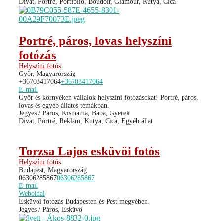
Divat, Portré, Portfólió, Boudoir, Glamour, Kutya, Cica
Portré, páros, lovas helyszíni
fotózás
Helyszíni fotós
Győr, Magyarország
+36703417064
+36703417064
E-mail
Győr és környékén vállalok helyszíni fotózásokat! Portré, páros,
lovas és egyéb állatos témákban.
Jegyes / Páros, Kismama, Baba, Gyerek
Divat, Portré, Reklám, Kutya, Cica, Egyéb állat
Torzsa Lajos esküvői fotós
Helyszíni fotós
Budapest, Magyarország
06306285867
06306285867
E-mail
Weboldal
Esküvői fotózás Budapesten és Pest megyében.
Jegyes / Páros, Esküvő