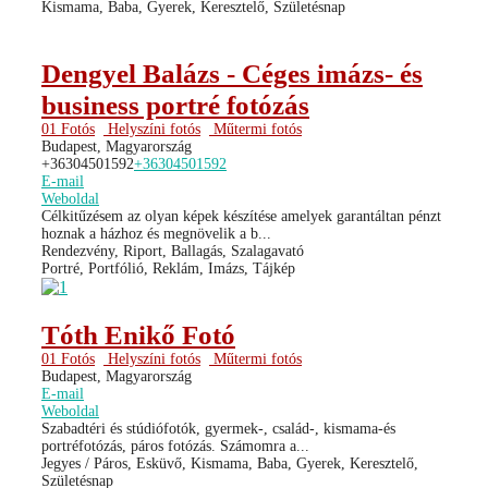
Kismama, Baba, Gyerek, Keresztelő, Születésnap
Dengyel Balázs - Céges imázs- és
business portré fotózás
01 Fotós
Helyszíni fotós
Műtermi fotós
Budapest, Magyarország
+36304501592
+36304501592
E-mail
Weboldal
Célkitűzésem az olyan képek készítése amelyek garantáltan pénzt
hoznak a házhoz és megnövelik a b...
Rendezvény, Riport, Ballagás, Szalagavató
Portré, Portfólió, Reklám, Imázs, Tájkép
Tóth Enikő Fotó
01 Fotós
Helyszíni fotós
Műtermi fotós
Budapest, Magyarország
E-mail
Weboldal
Szabadtéri és stúdiófotók, gyermek-, család-, kismama-és
portréfotózás, páros fotózás. Számomra a...
Jegyes / Páros, Esküvő, Kismama, Baba, Gyerek, Keresztelő,
Születésnap