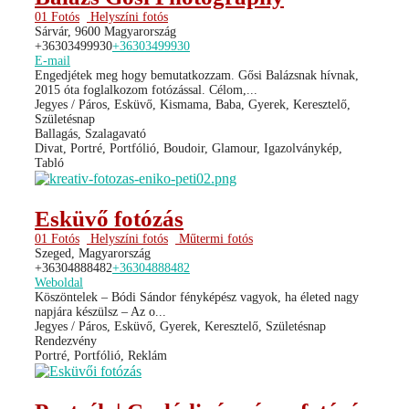
01 Fotós
Helyszíni fotós
Sárvár, 9600 Magyarország
+36303499930
+36303499930
E-mail
Engedjétek meg hogy bemutatkozzam. Gősi Balázsnak hívnak,
2015 óta foglalkozom fotózással. Célom,...
Jegyes / Páros, Esküvő, Kismama, Baba, Gyerek, Keresztelő,
Születésnap
Ballagás, Szalagavató
Divat, Portré, Portfólió, Boudoir, Glamour, Igazolványkép,
Tabló
Esküvő fotózás
01 Fotós
Helyszíni fotós
Műtermi fotós
Szeged, Magyarország
+36304888482
+36304888482
Weboldal
Köszöntelek – Bódi Sándor fényképész vagyok, ha életed nagy
napjára készülsz – Az o...
Jegyes / Páros, Esküvő, Gyerek, Keresztelő, Születésnap
Rendezvény
Portré, Portfólió, Reklám