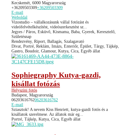
Kecskemét, 6000 Magyarország
+36209503309
+36209503309
E-mail
Weboldal
Vizostudio – vállalkozásunk vállal fotózást és
videófelvételkészítést, videószerkesztést sz...
Jegyes / Páros, Esküvő, Kismama, Baba, Gyerek, Keresztelő,
Születésnap
Rendezvény, Riport, Ballagás, Szalagavató
Divat, Portré, Reklám, Imázs, Enteriőr, Épület, Tárgy, Tájkép,
Gastro, Boudoir, Glamour, Kutya, Cica, Egyéb állat
Sophiegraphy Kutya-gazdi,
kisállat fotózás
Helyszíni fotós
Budapest, Magyarország
06203616762
06203616762
E-mail
Sziasztok! A nevem Kiss Henriett, kutya-gazdi fotós és a
kisállatok szerelmese. Az állatok már eg...
Portré, Tájkép, Kutya, Cica, Egyéb állat