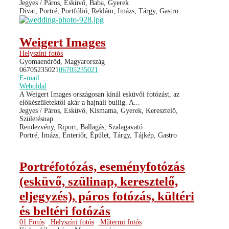
Jegyes / Páros, Esküvő, Baba, Gyerek
Divat, Portré, Portfólió, Reklám, Imázs, Tárgy, Gastro
Weigert Images
Helyszíni fotós
Gyomaendrőd, Magyarország
06705235021
06705235021
E-mail
Weboldal
A Weigert Images országosan kínál esküvői fotózást, az
előkészületektől akár a hajnali buliig. A...
Jegyes / Páros, Esküvő, Kismama, Gyerek, Keresztelő,
Születésnap
Rendezvény, Riport, Ballagás, Szalagavató
Portré, Imázs, Enteriőr, Épület, Tárgy, Tájkép, Gastro
Portréfotózás, eseményfotózás
(esküvő, szülinap, keresztelő,
eljegyzés), páros fotózás, kültéri
és beltéri fotózás
01 Fotós
Helyszíni fotós
Műtermi fotós