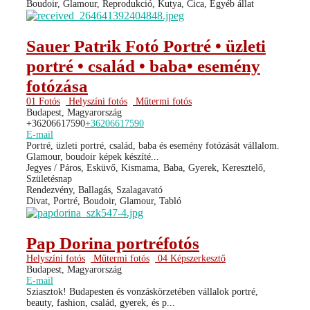
Boudoir, Glamour, Reprodukció, Kutya, Cica, Egyéb állat
Sauer Patrik Fotó Portré • üzleti
portré • család • baba• esemény
fotózása
01 Fotós
Helyszíni fotós
Műtermi fotós
Budapest, Magyarország
+36206617590
+36206617590
E-mail
Portré, üzleti portré, család, baba és esemény fotózását vállalom.
Glamour, boudoir képek készíté...
Jegyes / Páros, Esküvő, Kismama, Baba, Gyerek, Keresztelő,
Születésnap
Rendezvény, Ballagás, Szalagavató
Divat, Portré, Boudoir, Glamour, Tabló
Pap Dorina portréfotós
Helyszíni fotós
Műtermi fotós
04 Képszerkesztő
Budapest, Magyarország
E-mail
Sziasztok! Budapesten és vonzáskörzetében vállalok portré,
beauty, fashion, család, gyerek, és p...