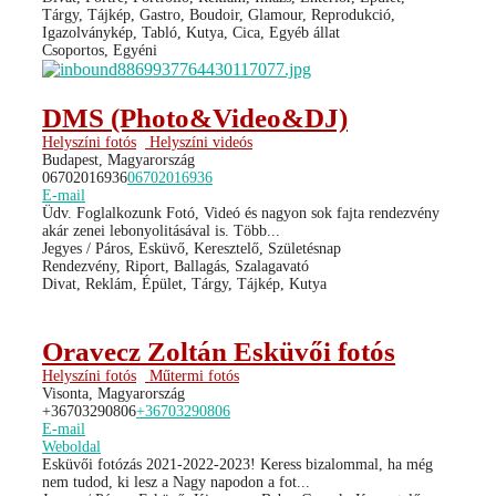
Tárgy, Tájkép, Gastro, Boudoir, Glamour, Reprodukció,
Igazolványkép, Tabló, Kutya, Cica, Egyéb állat
Csoportos, Egyéni
DMS (Photo&Video&DJ)
Helyszíni fotós
Helyszíni videós
Budapest, Magyarország
06702016936
06702016936
E-mail
Üdv. Foglalkozunk Fotó, Videó és nagyon sok fajta rendezvény
akár zenei lebonyolitásával is. Több...
Jegyes / Páros, Esküvő, Keresztelő, Születésnap
Rendezvény, Riport, Ballagás, Szalagavató
Divat, Reklám, Épület, Tárgy, Tájkép, Kutya
Oravecz Zoltán Esküvői fotós
Helyszíni fotós
Műtermi fotós
Visonta, Magyarország
+36703290806
+36703290806
E-mail
Weboldal
Esküvői fotózás 2021-2022-2023! Keress bizalommal, ha még
nem tudod, ki lesz a Nagy napodon a fot...