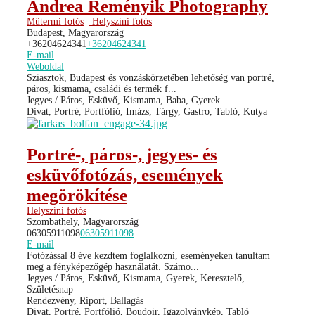
Andrea Reményik Photography
Műtermi fotós
Helyszíni fotós
Budapest, Magyarország
+36204624341
+36204624341
E-mail
Weboldal
Sziasztok, Budapest és vonzáskörzetében lehetőség van portré,
páros, kismama, családi és termék f...
Jegyes / Páros, Esküvő, Kismama, Baba, Gyerek
Divat, Portré, Portfólió, Imázs, Tárgy, Gastro, Tabló, Kutya
Portré-, páros-, jegyes- és
esküvőfotózás, események
megörökítése
Helyszíni fotós
Szombathely, Magyarország
06305911098
06305911098
E-mail
Fotózással 8 éve kezdtem foglalkozni, eseményeken tanultam
meg a fényképezőgép használatát. Számo...
Jegyes / Páros, Esküvő, Kismama, Gyerek, Keresztelő,
Születésnap
Rendezvény, Riport, Ballagás
Divat, Portré, Portfólió, Boudoir, Igazolványkép, Tabló