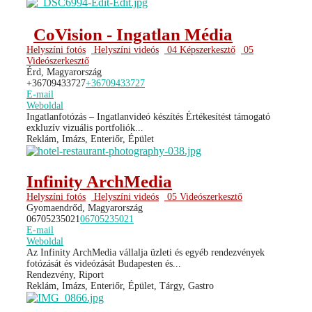
CoVision - Ingatlan Média
Helyszíni fotós
Helyszíni videós
04 Képszerkesztő
05
Videószerkesztő
Érd, Magyarország
+36709433727
+36709433727
E-mail
Weboldal
Ingatlanfotózás – Ingatlanvideó készítés Értékesítést támogató
exkluzív vizuális portfoliók...
Reklám, Imázs, Enteriőr, Épület
Infinity ArchMedia
Helyszíni fotós
Helyszíni videós
05 Videószerkesztő
Gyomaendrőd, Magyarország
06705235021
06705235021
E-mail
Weboldal
Az Infinity ArchMedia vállalja üzleti és egyéb rendezvények
fotózását és videózását Budapesten és...
Rendezvény, Riport
Reklám, Imázs, Enteriőr, Épület, Tárgy, Gastro