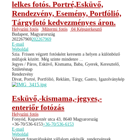
lelkes fotós. Portré,Esküvő,
Rendezvény, Esemény, Portfólió,
Tárgyfotó kedvezményes áron.
Helyszíni fotós
Műtermi fotós
04 Képszerkesztő
Budapest, Magyarország
202267969
202267969
E-mail
Weboldal
Szia. Frissen végzett fotósként keresem a helyen a különböző
műfajok között. Még szinte mindenre ...
Jegyes / Páros, Esküvő, Kismama, Baba, Gyerek, Keresztelő,
Születésnap
Rendezvény
Divat, Portré, Portfólió, Reklám, Tárgy, Gastro, Igazolványkép
Esküvő,-kismama,-jegyes,-
enteriőr fotózás
Helyszíni fotós
Fonyód, Kupavezér utca 43, 8640 Magyarország
+36-70/536-6153
+36-70/536-6153
E-mail
Weboldal
Végzett fotográfusként vállalom esküvők, rendezvények,