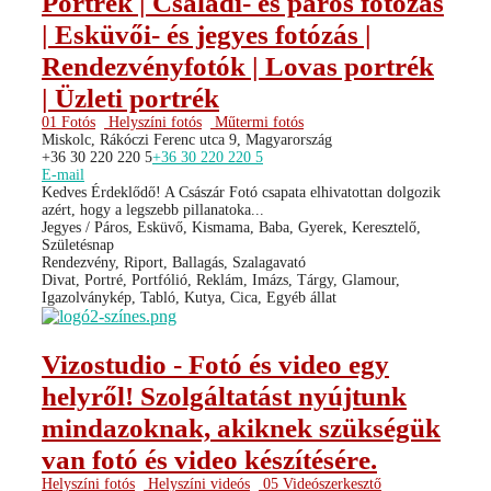
Portrék | Családi- és páros fotózás
| Esküvői- és jegyes fotózás |
Rendezvényfotók | Lovas portrék
| Üzleti portrék
01 Fotós
Helyszíni fotós
Műtermi fotós
Miskolc, Rákóczi Ferenc utca 9, Magyarország
+36 30 220 220 5
+36 30 220 220 5
E-mail
Kedves Érdeklődő! A Császár Fotó csapata elhivatottan dolgozik
azért, hogy a legszebb pillanatoka...
Jegyes / Páros, Esküvő, Kismama, Baba, Gyerek, Keresztelő,
Születésnap
Rendezvény, Riport, Ballagás, Szalagavató
Divat, Portré, Portfólió, Reklám, Imázs, Tárgy, Glamour,
Igazolványkép, Tabló, Kutya, Cica, Egyéb állat
Vizostudio - Fotó és video egy
helyről! Szolgáltatást nyújtunk
mindazoknak, akiknek szükségük
van fotó és video készítésére.
Helyszíni fotós
Helyszíni videós
05 Videószerkesztő