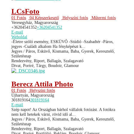
LCsFoto
01 Fotós
04 Képszerkesztő
Helyszíni fotós
Műtermi fotós
Veresegyház, Magyarország
+36204541352
+36204541352
E-mail
Weboldal
-Életre szóló esemény, ESKÜVŐ -Stúdió -Szabadtér -Páros,
jegyes -Családi alkalom Ha fényképészt k...
Jegyes / Páros, Esküvő, Kismama, Baba, Gyerek, Keresztelő,
Születésnap
Rendezvény, Riport, Ballagás, Szalagavató
Divat, Portré, Tárgy, Boudoir, Glamour
Berecz Attila Photo
01 Fotós
Helyszíni fotós
Újhartyán, Magyarország
301819164
301819164
E-mail
Szép napot! Az Országban bárhol vállalok fotózást. A fotókra
nem kell hetekek várni, rövid idő al...
Jegyes / Páros, Esküvő, Kismama, Baba, Gyerek, Keresztelő,
Születésnap
Rendezvény, Riport, Ballagás, Szalagavató
Divat, Portré, Portfólió, Reklám, Boudoir, Glamour,