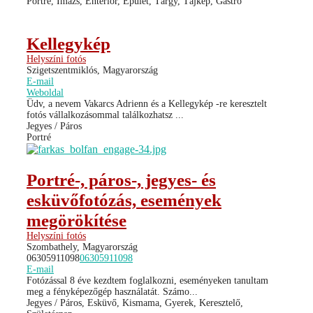
Portré, Imázs, Enteriőr, Épület, Tárgy, Tájkép, Gastro
Kellegykép
Helyszíni fotós
Szigetszentmiklós, Magyarország
E-mail
Weboldal
Üdv, a nevem Vakarcs Adrienn és a Kellegykép -re keresztelt
fotós vállalkozásommal találkozhatsz ...
Jegyes / Páros
Portré
Portré-, páros-, jegyes- és
esküvőfotózás, események
megörökítése
Helyszíni fotós
Szombathely, Magyarország
06305911098
06305911098
E-mail
Fotózással 8 éve kezdtem foglalkozni, eseményeken tanultam
meg a fényképezőgép használatát. Számo...
Jegyes / Páros, Esküvő, Kismama, Gyerek, Keresztelő,