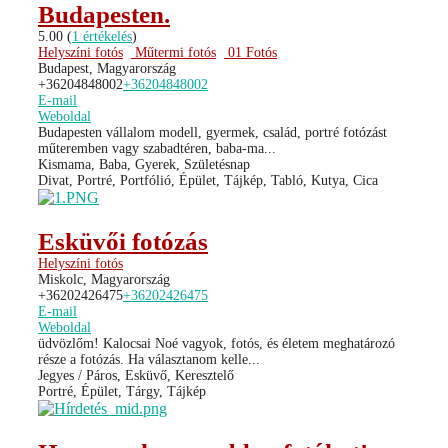
Budapesten.
5.00
(
1 értékelés
)
Helyszíni fotós
Műtermi fotós
01 Fotós
Budapest, Magyarország
+36204848002
+36204848002
E-mail
Weboldal
Budapesten vállalom modell, gyermek, család, portré fotózást
műteremben vagy szabadtéren, baba-ma...
Kismama, Baba, Gyerek, Születésnap
Divat, Portré, Portfólió, Épület, Tájkép, Tabló, Kutya, Cica
Esküvői fotózás
Helyszíni fotós
Miskolc, Magyarország
+36202426475
+36202426475
E-mail
Weboldal
üdvözlőm! Kalocsai Noé vagyok, fotós, és életem meghatározó
része a fotózás. Ha választanom kelle...
Jegyes / Páros, Esküvő, Keresztelő
Portré, Épület, Tárgy, Tájkép