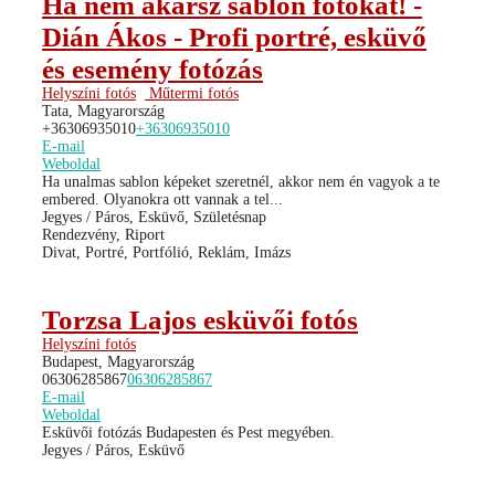
Ha nem akarsz sablon fotókat! -
Dián Ákos - Profi portré, esküvő
és esemény fotózás
Helyszíni fotós
Műtermi fotós
Tata, Magyarország
+36306935010
+36306935010
E-mail
Weboldal
Ha unalmas sablon képeket szeretnél, akkor nem én vagyok a te
embered. Olyanokra ott vannak a tel...
Jegyes / Páros, Esküvő, Születésnap
Rendezvény, Riport
Divat, Portré, Portfólió, Reklám, Imázs
Torzsa Lajos esküvői fotós
Helyszíni fotós
Budapest, Magyarország
06306285867
06306285867
E-mail
Weboldal
Esküvői fotózás Budapesten és Pest megyében.
Jegyes / Páros, Esküvő