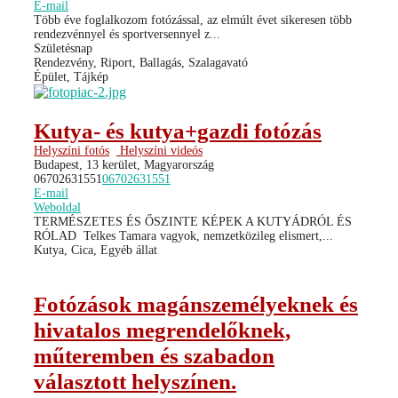
E-mail
Több éve foglalkozom fotózással, az elmúlt évet sikeresen több
rendezvénnyel és sportversennyel z...
Születésnap
Rendezvény, Riport, Ballagás, Szalagavató
Épület, Tájkép
Kutya- és kutya+gazdi fotózás
Helyszíni fotós
Helyszíni videós
Budapest, 13 kerület, Magyarország
06702631551
06702631551
E-mail
Weboldal
TERMÉSZETES ÉS ŐSZINTE KÉPEK A KUTYÁDRÓL ÉS
RÓLAD ​ Telkes Tamara vagyok, nemzetközileg elismert,...
Kutya, Cica, Egyéb állat
Fotózások magánszemélyeknek és
hivatalos megrendelőknek,
műteremben és szabadon
választott helyszínen.