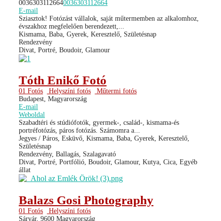
0036303112664
0036303112664
E-mail
Sziasztok! Fotózást vállalok, saját műtermemben az alkalomhoz,
évszakhoz megfelelően berendezett,...
Kismama, Baba, Gyerek, Keresztelő, Születésnap
Rendezvény
Divat, Portré, Boudoir, Glamour
Tóth Enikő Fotó
01 Fotós
Helyszíni fotós
Műtermi fotós
Budapest, Magyarország
E-mail
Weboldal
Szabadtéri és stúdiófotók, gyermek-, család-, kismama-és
portréfotózás, páros fotózás. Számomra a...
Jegyes / Páros, Esküvő, Kismama, Baba, Gyerek, Keresztelő,
Születésnap
Rendezvény, Ballagás, Szalagavató
Divat, Portré, Portfólió, Boudoir, Glamour, Kutya, Cica, Egyéb
állat
Balazs Gosi Photography
01 Fotós
Helyszíni fotós
Sárvár, 9600 Magyarország