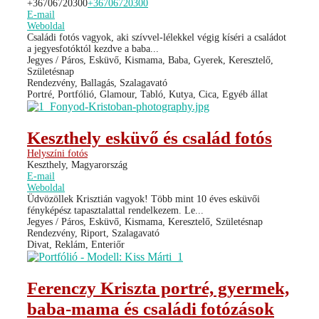
+36706720300
+36706720300
E-mail
Weboldal
Családi fotós vagyok, aki szívvel-lélekkel végig kíséri a családot
a jegyesfotóktól kezdve a baba...
Jegyes / Páros, Esküvő, Kismama, Baba, Gyerek, Keresztelő,
Születésnap
Rendezvény, Ballagás, Szalagavató
Portré, Portfólió, Glamour, Tabló, Kutya, Cica, Egyéb állat
Keszthely esküvő és család fotós
Helyszíni fotós
Keszthely, Magyarország
E-mail
Weboldal
Üdvözöllek Krisztián vagyok! Több mint 10 éves esküvői
fényképész tapasztalattal rendelkezem. Le...
Jegyes / Páros, Esküvő, Kismama, Keresztelő, Születésnap
Rendezvény, Riport, Szalagavató
Divat, Reklám, Enteriőr
Ferenczy Kriszta portré, gyermek,
baba-mama és családi fotózások