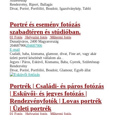
Születésnap
Rendezvény, Riport, Ballagás
Divat, Portré, Portfólió, Boudoir, Igazolványkép, Tabló
Portré és esemény fotózás
szabadtéren és stúdióban.
01 Fotós
Helyszíni fotós
Műtermi fotós
Dunaújváros, 2400 Magyarország
204687906
204687906
E-mail
Családi, baba, kismama, glamour, divat, Fine art, vagy akár
üzleti portré készítését vállalom ala...
Jegyes / Páros, Esküvő, Kismama, Baba, Gyerek, Születésnap
Rendezvény
Divat, Portré, Portfólió, Boudoir, Glamour, Egyéb állat
Portrék | Családi- és páros fotózás
| Esküvői- és jegyes fotózás |
Rendezvényfotók | Lovas portrék
| Üzleti portrék
01 Fotós
Helyszíni fotós
Műtermi fotós