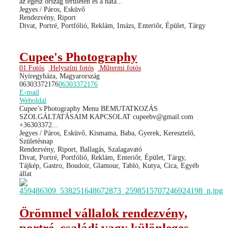
az egész ország területén és a hatá...
Jegyes / Páros, Esküvő
Rendezvény, Riport
Divat, Portré, Portfólió, Reklám, Imázs, Enteriőr, Épület, Tárgy
Cupee's Photography
01 Fotós
Helyszíni fotós
Műtermi fotós
Nyíregyháza, Magyarország
06303372176
06303372176
E-mail
Weboldal
Cupee’s Photography Menu BEMUTATKOZÁS
SZOLGÁLTATÁSAIM KAPCSOLAT cupeebv@gmail.com
+36303372...
Jegyes / Páros, Esküvő, Kismama, Baba, Gyerek, Keresztelő,
Születésnap
Rendezvény, Riport, Ballagás, Szalagavató
Divat, Portré, Portfólió, Reklám, Enteriőr, Épület, Tárgy,
Tájkép, Gastro, Boudoir, Glamour, Tabló, Kutya, Cica, Egyéb
állat
Örömmel vállalok rendezvény,
portré, családi vagy különleges