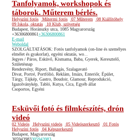
Tanfolyamok, workshopok és
táborok. Műterem bérlés.
Helyszíni fotós
Műtermi fotós
07 Műterem
08 Kiállítóhely
09 Iskola, oktatás
10 Klub, szövetség
Budapest, Horánszky utca, 1085 Magyarország
+36306800861
+36306800861
E-mail
Weboldal
SZOLGÁLTATÁSOK: Fotós tanfolyamok (on-line és személyes
elmélet és gyakorlat), egyéni oktatás, wo...
Jegyes / Páros, Esküvő, Kismama, Baba, Gyerek, Keresztelő,
Születésnap
Rendezvény, Riport, Ballagás, Szalagavató
Divat, Portré, Portfólió, Reklám, Imázs, Enteriőr, Épület,
Tárgy, Tájkép, Gastro, Boudoir, Glamour, Reprodukció,
Igazolványkép, Tabló, Kutya, Cica, Egyéb állat
Csoportos, Egyéni
Esküvői fotó és filmkészítés, drón
videó
02 Videós
Helyszíni videós
05 Videószerkesztő
01 Fotós
Helyszíni fotós
04 Képszerkesztő
Budapest, Magyarország
305943983
305943983