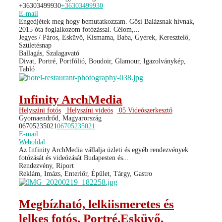
+36303499930
+36303499930
E-mail
Engedjétek meg hogy bemutatkozzam. Gősi Balázsnak hívnak,
2015 óta foglalkozom fotózással. Célom,...
Jegyes / Páros, Esküvő, Kismama, Baba, Gyerek, Keresztelő,
Születésnap
Ballagás, Szalagavató
Divat, Portré, Portfólió, Boudoir, Glamour, Igazolványkép,
Tabló
Infinity ArchMedia
Helyszíni fotós
Helyszíni videós
05 Videószerkesztő
Gyomaendrőd, Magyarország
06705235021
06705235021
E-mail
Weboldal
Az Infinity ArchMedia vállalja üzleti és egyéb rendezvények
fotózását és videózását Budapesten és...
Rendezvény, Riport
Reklám, Imázs, Enteriőr, Épület, Tárgy, Gastro
Megbízható, lelkiismeretes és
lelkes fotós. Portré,Esküvő,