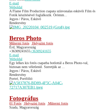
E-mail
Weboldal
A Flame Film Production csapata színvonalas esküvői Film és
Fotók készítésével foglalkozik. Örömm...
Jegyes / Páros, Esküvő
Rendezvény
Beros Photo
Műtermi fotós
Helyszíni fotós
Érd, Magyarország
+36309241655
+36309241655
E-mail
Weboldal
Egy lelkes kis fotós csapatba botlottál a Beros Photo-val,
biztosan nem véletlenül. Szeretjük az ...
Jegyes / Páros, Esküvő
Rendezvény
Portré, Portfólió
Fotográfus
01 Fotós
Helyszíni fotós
Műtermi fotós
Szada, Magyarország