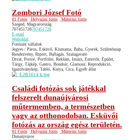
Zombori József Fotó
01 Fotós
Helyszíni fotós
Műtermi fotós
Szeged, Magyarország
707451728
707451728
E-mail
Weboldal
Fotózást vállalok
Jegyes / Páros, Esküvő, Kismama, Baba, Gyerek, Születésnap
Rendezvény, Riport, Ballagás, Szalagavató
Divat, Portré, Portfólió, Reklám, Imázs, Enteriőr, Épület,
Tárgy, Tájkép, Gastro, Boudoir, Glamour, Reprodukció,
Igazolványkép, Tabló, Kutya, Cica, Egyéb állat
Családi fotózás sok játékkal
felszerelt dunaújvárosi
műtermemben, a természetben
vagy az otthonodoban. Esküvői
fotózás az ország egész területén.
01 Fotós
Helyszíni fotós
Műtermi fotós
Dunaújváros