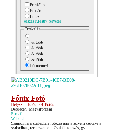
Portfólió
Reklám
Imázs
összes Kreatív felvétel
Értékelés
& több
& több
& több
& több
Bármennyi
Főnix Fotó
Helyszíni fotós
01 Fotós
Debrecen, Magyarország
E-mail
Weboldal
Számomra a szabadtéri fotózás ami a szívem csücske a
szabadban, természetben. Családi fotózás, gy...