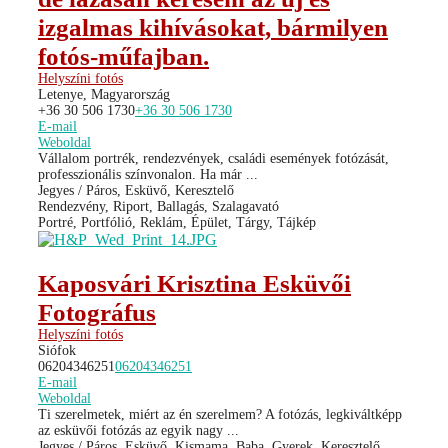
izgalmas kihívásokat, bármilyen
fotós-műfajban.
Helyszíni fotós
Letenye, Magyarország
+36 30 506 1730
+36 30 506 1730
E-mail
Weboldal
Vállalom portrék, rendezvények, családi események fotózását,
professzionális színvonalon. Ha már ...
Jegyes / Páros, Esküvő, Keresztelő
Rendezvény, Riport, Ballagás, Szalagavató
Portré, Portfólió, Reklám, Épület, Tárgy, Tájkép
Kaposvári Krisztina Esküvői
Fotográfus
Helyszíni fotós
Siófok
06204346251
06204346251
E-mail
Weboldal
Ti szerelmetek, miért az én szerelmem? A fotózás, legkiváltképp
az esküvői fotózás az egyik nagy ...
Jegyes / Páros, Esküvő, Kismama, Baba, Gyerek, Keresztelő,