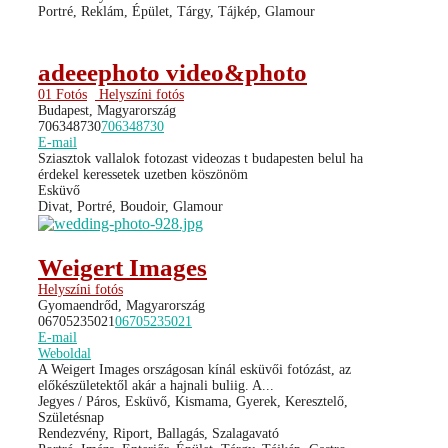
Portré, Reklám, Épület, Tárgy, Tájkép, Glamour
adeeephoto video&photo
01 Fotós
Helyszíni fotós
Budapest, Magyarország
706348730
706348730
E-mail
Sziasztok vallalok fotozast videozas t budapesten belul ha
érdekel keressetek uzetben köszönöm
Esküvő
Divat, Portré, Boudoir, Glamour
Weigert Images
Helyszíni fotós
Gyomaendrőd, Magyarország
06705235021
06705235021
E-mail
Weboldal
A Weigert Images országosan kínál esküvői fotózást, az
előkészületektől akár a hajnali buliig. A...
Jegyes / Páros, Esküvő, Kismama, Gyerek, Keresztelő,
Születésnap
Rendezvény, Riport, Ballagás, Szalagavató