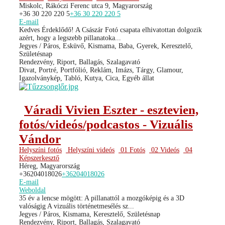
Miskolc, Rákóczi Ferenc utca 9, Magyarország
+36 30 220 220 5
+36 30 220 220 5
E-mail
Kedves Érdeklődő! A Császár Fotó csapata elhivatottan dolgozik
azért, hogy a legszebb pillanatoka...
Jegyes / Páros, Esküvő, Kismama, Baba, Gyerek, Keresztelő,
Születésnap
Rendezvény, Riport, Ballagás, Szalagavató
Divat, Portré, Portfólió, Reklám, Imázs, Tárgy, Glamour,
Igazolványkép, Tabló, Kutya, Cica, Egyéb állat
Váradi Vivien Eszter - esztevien,
fotós/videós/podcastos - Vizuális
Vándor
Helyszíni fotós
Helyszíni videós
01 Fotós
02 Videós
04
Képszerkesztő
Héreg, Magyarország
+36204018026
+36204018026
E-mail
Weboldal
35 év a lencse mögött: A pillanattól a mozgóképig és a 3D
valóságig A vizuális történetmesélés sz...
Jegyes / Páros, Kismama, Keresztelő, Születésnap
Rendezvény, Riport, Ballagás, Szalagavató