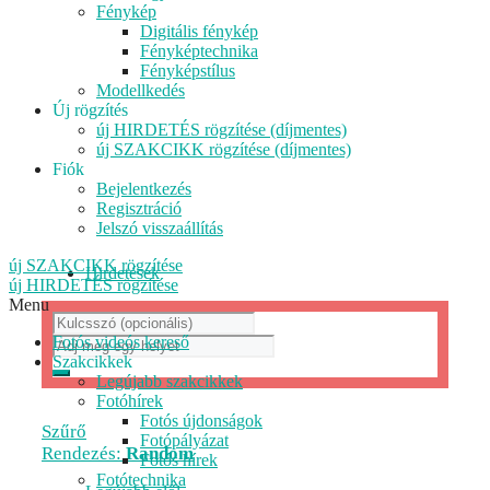
Fénykép
Digitális fénykép
Fényképtechnika
Fényképstílus
Modellkedés
Új rögzítés
új HIRDETÉS rögzítése (díjmentes)
új SZAKCIKK rögzítése (díjmentes)
Fiók
Bejelentkezés
Regisztráció
Jelszó visszaállítás
új SZAKCIKK rögzítése
Hirdetések
új HIRDETÉS rögzítése
Menu
Fotós videós kereső
Szakcikkek
Legújabb szakcikkek
Fotóhírek
Fotós újdonságok
Szűrő
Fotópályázat
Rendezés:
Random
Fotós hírek
Fotótechnika