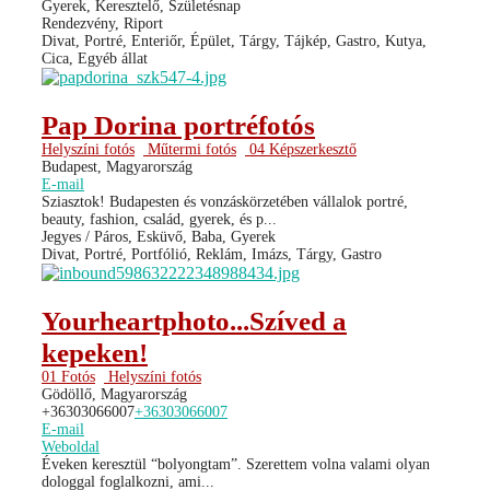
Gyerek, Keresztelő, Születésnap
Rendezvény, Riport
Divat, Portré, Enteriőr, Épület, Tárgy, Tájkép, Gastro, Kutya,
Cica, Egyéb állat
Pap Dorina portréfotós
Helyszíni fotós
Műtermi fotós
04 Képszerkesztő
Budapest, Magyarország
E-mail
Sziasztok! Budapesten és vonzáskörzetében vállalok portré,
beauty, fashion, család, gyerek, és p...
Jegyes / Páros, Esküvő, Baba, Gyerek
Divat, Portré, Portfólió, Reklám, Imázs, Tárgy, Gastro
Yourheartphoto...Szíved a
kepeken!
01 Fotós
Helyszíni fotós
Gödöllő, Magyarország
+36303066007
+36303066007
E-mail
Weboldal
Éveken keresztül “bolyongtam”. Szerettem volna valami olyan
dologgal foglalkozni, ami...