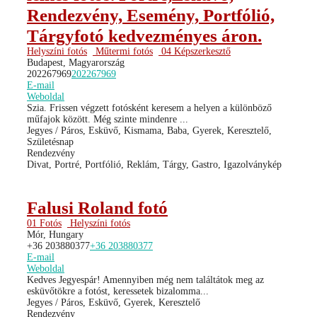
Rendezvény, Esemény, Portfólió,
Tárgyfotó kedvezményes áron.
Helyszíni fotós
Műtermi fotós
04 Képszerkesztő
Budapest, Magyarország
202267969
202267969
E-mail
Weboldal
Szia. Frissen végzett fotósként keresem a helyen a különböző
műfajok között. Még szinte mindenre ...
Jegyes / Páros, Esküvő, Kismama, Baba, Gyerek, Keresztelő,
Születésnap
Rendezvény
Divat, Portré, Portfólió, Reklám, Tárgy, Gastro, Igazolványkép
Falusi Roland fotó
01 Fotós
Helyszíni fotós
Mór, Hungary
+36 203880377
+36 203880377
E-mail
Weboldal
Kedves Jegyespár! Amennyiben még nem találtátok meg az
esküvőtökre a fotóst, keressetek bizalomma...
Jegyes / Páros, Esküvő, Gyerek, Keresztelő
Rendezvény