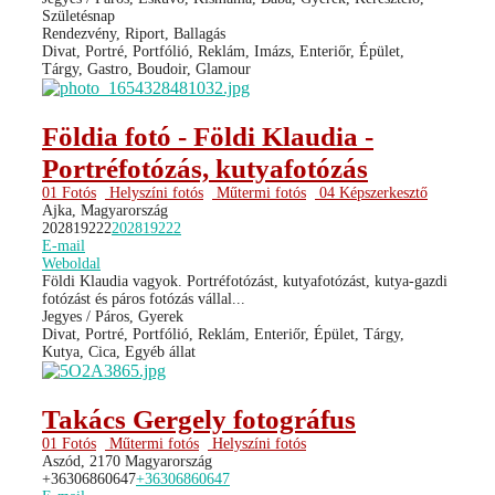
Születésnap
Rendezvény, Riport, Ballagás
Divat, Portré, Portfólió, Reklám, Imázs, Enteriőr, Épület,
Tárgy, Gastro, Boudoir, Glamour
Földia fotó - Földi Klaudia -
Portréfotózás, kutyafotózás
01 Fotós
Helyszíni fotós
Műtermi fotós
04 Képszerkesztő
Ajka, Magyarország
202819222
202819222
E-mail
Weboldal
Földi Klaudia vagyok. Portréfotózást, kutyafotózást, kutya-gazdi
fotózást és páros fotózás vállal...
Jegyes / Páros, Gyerek
Divat, Portré, Portfólió, Reklám, Enteriőr, Épület, Tárgy,
Kutya, Cica, Egyéb állat
Takács Gergely fotográfus
01 Fotós
Műtermi fotós
Helyszíni fotós
Aszód, 2170 Magyarország
+36306860647
+36306860647