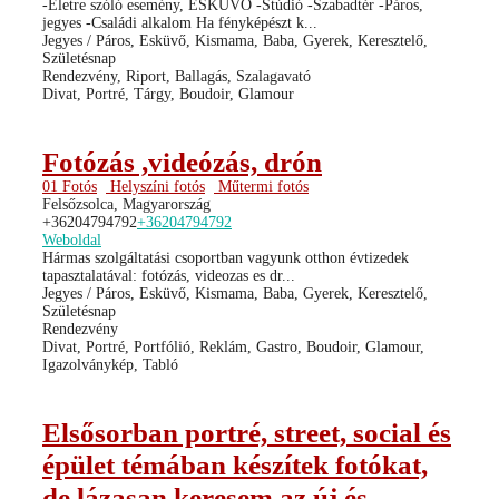
-Életre szóló esemény, ESKÜVŐ -Stúdió -Szabadtér -Páros,
jegyes -Családi alkalom Ha fényképészt k...
Jegyes / Páros, Esküvő, Kismama, Baba, Gyerek, Keresztelő,
Születésnap
Rendezvény, Riport, Ballagás, Szalagavató
Divat, Portré, Tárgy, Boudoir, Glamour
Fotózás ,videózás, drón
01 Fotós
Helyszíni fotós
Műtermi fotós
Felsőzsolca, Magyarország
+36204794792
+36204794792
Weboldal
Hármas szolgáltatási csoportban vagyunk otthon évtizedek
tapasztalatával: fotózás, videozas es dr...
Jegyes / Páros, Esküvő, Kismama, Baba, Gyerek, Keresztelő,
Születésnap
Rendezvény
Divat, Portré, Portfólió, Reklám, Gastro, Boudoir, Glamour,
Igazolványkép, Tabló
Elsősorban portré, street, social és
épület témában készítek fotókat,
de lázasan keresem az új és