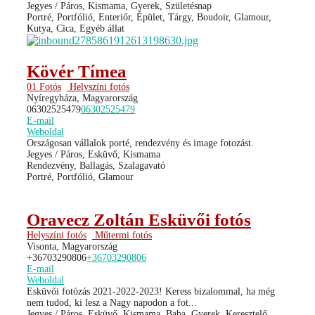
Jegyes / Páros, Kismama, Gyerek, Születésnap
Portré, Portfólió, Enteriőr, Épület, Tárgy, Boudoir, Glamour,
Kutya, Cica, Egyéb állat
Kövér Tímea
01 Fotós
Helyszíni fotós
Nyíregyháza, Magyarország
06302525479
06302525479
E-mail
Weboldal
Országosan vállalok porté, rendezvény és image fotozást.
Jegyes / Páros, Esküvő, Kismama
Rendezvény, Ballagás, Szalagavató
Portré, Portfólió, Glamour
Oravecz Zoltán Esküvői fotós
Helyszíni fotós
Műtermi fotós
Visonta, Magyarország
+36703290806
+36703290806
E-mail
Weboldal
Esküvői fotózás 2021-2022-2023! Keress bizalommal, ha még
nem tudod, ki lesz a Nagy napodon a fot...
Jegyes / Páros, Esküvő, Kismama, Baba, Gyerek, Keresztelő,