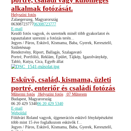
alkalmak fotózását.
Helyszíni fotós
Zalaegerszeg, Magyarország
06308723777
06308723777
E-mail
Kezdő fotós vagyok, és szeretnék minél több gyakorlatot és
tapasztalatot szerezni a fotózás terén...
Jegyes / Páros, Esküvő, Kismama, Baba, Gyerek, Keresztelő,
Születésnap
Rendezvény, Riport, Ballagás, Szalagavató
Portré, Portfólió, Reklám, Épület, Tájkép, Igazolványkép,
Tabló, Kutya, Cica, Egyéb állat
Esküvő, család, kismama, üzleti
portré, enteriőr és családi fotózás
Műtermi fotós
Helyszíni fotós
07 Műterem
Budapest, Magyarország
06 20 429 5340
06 20 429 5340
E-mail
Weboldal
Földvári Roland vagyok, újgenerációs esküvő fényképészként
több mint 15 éve foglalkozom esküvők f...
Jegyes / Páros, Esküvő, Kismama, Baba, Gyerek, Keresztelő,