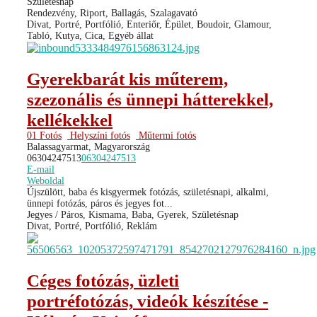
Születésnap
Rendezvény, Riport, Ballagás, Szalagavató
Divat, Portré, Portfólió, Enteriőr, Épület, Boudoir, Glamour,
Tabló, Kutya, Cica, Egyéb állat
Gyerekbarát kis műterem,
szezonális és ünnepi hátterekkel,
kellékekkel
01 Fotós
Helyszíni fotós
Műtermi fotós
Balassagyarmat, Magyarország
06304247513
06304247513
E-mail
Weboldal
Újszülött, baba és kisgyermek fotózás, születésnapi, alkalmi,
ünnepi fotózás, páros és jegyes fot...
Jegyes / Páros, Kismama, Baba, Gyerek, Születésnap
Divat, Portré, Portfólió, Reklám
Céges fotózás, üzleti
portréfotózás, videók készítése -