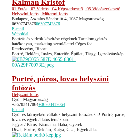
Kálmán Kristóf
01 Fotós
02 Videós
04 Képszerkesztő
05 Videószerkesztő
Helyszíni fotós
Műtermi fotós
Budapest, Asztalos Sándor út 4, 1087 Magyarország
06307742876
06307742876
E-mail
Weboldal
Fotózás és videók készítése cégeknek Tartalomgyártás
hatékonyan, marketing szemlélettel Céges fot...
Rendezvény, Riport
Portré, Reklám, Imázs, Enteriőr, Épület, Tárgy, Igazolványkép
Portré, páros, lovas helyszíni
fotózás
Helyszíni fotós
Győr, Magyarország
+36703417064
+36703417064
E-mail
Győr és környékén vállalok helyszíni fotózásokat! Portré, páros,
lovas és egyéb állatos témákban.
Jegyes / Páros, Kismama, Baba, Gyerek
Divat, Portré, Reklám, Kutya, Cica, Egyéb állat