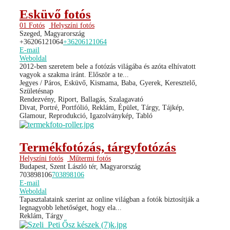
Esküvő fotós
01 Fotós
Helyszíni fotós
Szeged, Magyarország
+36206121064
+36206121064
E-mail
Weboldal
2012-ben szeretem bele a fotózás világába és azóta elhívatott
vagyok a szakma iránt. Először a te...
Jegyes / Páros, Esküvő, Kismama, Baba, Gyerek, Keresztelő,
Születésnap
Rendezvény, Riport, Ballagás, Szalagavató
Divat, Portré, Portfólió, Reklám, Épület, Tárgy, Tájkép,
Glamour, Reprodukció, Igazolványkép, Tabló
Termékfotózás, tárgyfotózás
Helyszíni fotós
Műtermi fotós
Budapest, Szent László tér, Magyarország
703898106
703898106
E-mail
Weboldal
Tapasztalataink szerint az online világban a fotók biztosítják a
legnagyobb lehetőséget, hogy ela...
Reklám, Tárgy