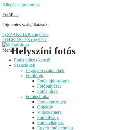
Kilépés a tartalomba
FotóPiac
Díjmentes szolgáltatások:
új SZAKCIKK rögzítése
új HIRDETÉS rögzítése
Helyszíni fotós
Menu
Fotós videós kereső
Szakcikkek
Legújabb szakcikkek
Fotóhírek
Fotós újdonságok
Fotópályázat
Fotós hírek
Fotótechnika
Fényképezőgép
Objektív
Videokamera
Fotóállvány
Fotós világítás
Egyéb fotótechnika