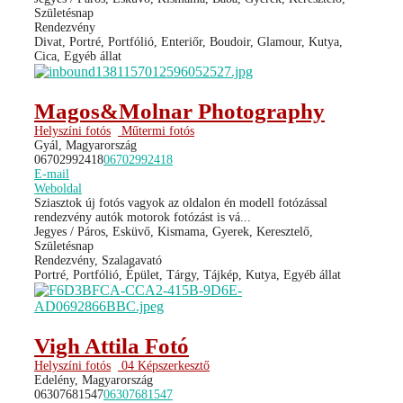
Születésnap
Rendezvény
Divat, Portré, Portfólió, Enteriőr, Boudoir, Glamour, Kutya,
Cica, Egyéb állat
Magos&Molnar Photography
Helyszíni fotós
Műtermi fotós
Gyál, Magyarország
06702992418
06702992418
E-mail
Weboldal
Sziasztok új fotós vagyok az oldalon én modell fotózással
rendezvény autók motorok fotózást is vá...
Jegyes / Páros, Esküvő, Kismama, Gyerek, Keresztelő,
Születésnap
Rendezvény, Szalagavató
Portré, Portfólió, Épület, Tárgy, Tájkép, Kutya, Egyéb állat
Vigh Attila Fotó
Helyszíni fotós
04 Képszerkesztő
Edelény, Magyarország
06307681547
06307681547