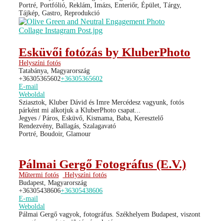
Portré, Portfólió, Reklám, Imázs, Enteriőr, Épület, Tárgy,
Tájkép, Gastro, Reprodukció
Esküvői fotózás by KluberPhoto
Helyszíni fotós
Tatabánya, Magyarország
+36305365602
+36305365602
E-mail
Weboldal
Sziasztok, Kluber Dávid és Imre Mercédesz vagyunk, fotós
párként mi alkotjuk a KluberPhoto csapat...
Jegyes / Páros, Esküvő, Kismama, Baba, Keresztelő
Rendezvény, Ballagás, Szalagavató
Portré, Boudoir, Glamour
Pálmai Gergő Fotográfus (E.V.)
Műtermi fotós
Helyszíni fotós
Budapest, Magyarország
+36305438606
+36305438606
E-mail
Weboldal
Pálmai Gergő vagyok, fotográfus. Székhelyem Budapest, viszont