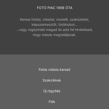
FOTÓ PIAC 1998 ÓTA
Keress fotóst, videóst, modellt, szaküzletet,
képszerkesztőt, fotóklubot…
…vagy regisztráld magad és add fel hirdetésed,
hogy mások megtaláljanak.
Fotós videós kereső
Szakcikkek
Új rögzítés
Fiók