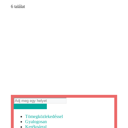
6 találat
Útvonaltervezés
Tömegközlekedéssel
Gyalogosan
Kerékpárral