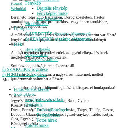
Fénykép
E-mail
Digitális fénykép
Weboldal
Fényképtechnika
Bérelhető fotóstúdió Esztergom, Dorog közelében, fizetős
Fényképstílus
munkákhoz, akár saját projektekhez, vagy éppen tanuláshoz,
Modellkedés
személyes fejlődéshez.
Új rögzítés
új HIRDETÉS rögzítése (díjmentes)
A műteremben mennyezeti sínrendszer, szükség szerint variálható
új SZAKCIKK rögzítése (díjmentes)
fényformálókkal, papírhátterekkel, vakukkal, állandófényű
Fiók
lápákkal.
Bejelentkezés
A belső teremben berendezhetőek az egyéni elképzeléseknek
Regisztráció
megfelelő enteriőrök, környezetek.
Jelszó visszaállítás
Sminkszoba, öltöző is rendelkezésre áll.
új SZAKCIKK rögzítése
új HIRDETÉS rögzítése
S ha már vidéki helyszín, a nagyvárosi műtermek mellett
kuriózumnak számíthat a Fészer.
Menu
Több információért, időpontfoglalásért, látogass el honlapunkra!
Fotós videós kereső
Szakcikkek
Családi alkalom
Legújabb szakcikkek
Jegyes / Páros, Esküvő, Kismama, Baba, Gyerek
Fotóhírek
Kreatív felvétel
Fotós újdonságok
Divat, Portré, Portfólió, Reklám, Imázs, Tárgy, Tájkép, Gastro,
Boudoir, Glamour, Reprodukció, Igazolványkép, Tabló, Kutya,
Fotópályázat
Cica, Egyéb állat
Fotós hírek
Közösségi média
Fotótechnika