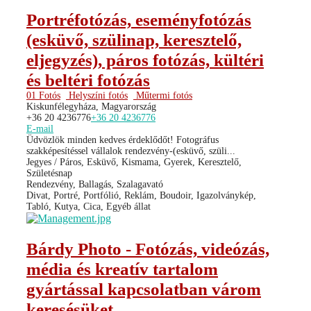
Portréfotózás, eseményfotózás
(esküvő, szülinap, keresztelő,
eljegyzés), páros fotózás, kültéri
és beltéri fotózás
01 Fotós
Helyszíni fotós
Műtermi fotós
Kiskunfélegyháza, Magyarország
+36 20 4236776
+36 20 4236776
E-mail
Üdvözlök minden kedves érdeklődőt! Fotográfus
szakképesítéssel vállalok rendezvény-(esküvő, szüli...
Jegyes / Páros, Esküvő, Kismama, Gyerek, Keresztelő,
Születésnap
Rendezvény, Ballagás, Szalagavató
Divat, Portré, Portfólió, Reklám, Boudoir, Igazolványkép,
Tabló, Kutya, Cica, Egyéb állat
Bárdy Photo - Fotózás, videózás,
média és kreatív tartalom
gyártással kapcsolatban várom
keresésüket.