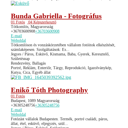
Bunda Gabriella - Fotográfus
01 Fotós
04 Képszerkesztő
Tótkomlós, Magyarország
+36703600908
+36703600908
E-mail
Weboldal
Tótkomlóson és vonzáskörzetében vállalom fotóitok elkészítését,
számlaképesen. Szolgáltatások: Es...
Jegyes / Páros, Esküvő, Kismama, Baba, Gyerek, Keresztelő,
Születésnap
Rendezvény, Ballagás
Portré, Reklám, Enteriőr, Tárgy, Reprodukció, Igazolványkép,
Kutya, Cica, Egyéb állat
Enikő Tóth Photography
01 Fotós
Budapest, 1089 Magyarország
+36305248756
+36305248756
E-mail
Weboldal
Fotózást vállalok Budapesten. Termék, portré családi, páros,
állat, étel, esküvő, eljegyzés, szül...