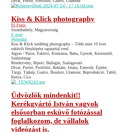
Divat, Portré, Portfólió, Gastro, Glamour
Kiss & Klick photography
01 Fotós
Szombathely, Magyarország
E-mail
Weboldal
Kiss & Klick wedding photography – Több mint 10 éves
esküvői fényképész tapaszttal rend...
Jegyes / Páros, Esküvő, Kismama, Baba, Gyerek, Keresztelő,
Születésnap
Rendezvény, Riport, Ballagás, Szalagavató
Divat, Portré, Portfólió, Reklám, Imázs, Enteriőr, Épület,
Tárgy, Tájkép, Gastro, Boudoir, Glamour, Reprodukció, Tabló,
Kutya, Cica
Üdvözlök mindenkit!!
Kerékgyártó István vagyok
elsősorban esküvő fotózással
foglalkozom, de vállalok
videózást is.