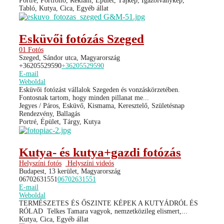
Portré, Portfólió, Reklám, Épület, Tájkép, Igazolványkép,
Tabló, Kutya, Cica, Egyéb állat
Esküvői fotózás Szeged
01 Fotós
Szeged, Sándor utca, Magyarország
+36205529590
+36205529590
E-mail
Weboldal
Esküvői fotózást vállalok Szegeden és vonzáskörzetében.
Fontosnak tartom, hogy minden pillanat me...
Jegyes / Páros, Esküvő, Kismama, Keresztelő, Születésnap
Rendezvény, Ballagás
Portré, Épület, Tárgy, Kutya
Kutya- és kutya+gazdi fotózás
Helyszíni fotós
Helyszíni videós
Budapest, 13 kerület, Magyarország
06702631551
06702631551
E-mail
Weboldal
TERMÉSZETES ÉS ŐSZINTE KÉPEK A KUTYÁDRÓL ÉS
RÓLAD ​ Telkes Tamara vagyok, nemzetközileg elismert,...
Kutya, Cica, Egyéb állat