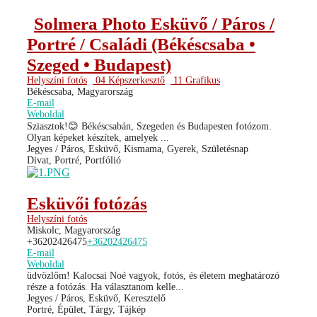
Solmera Photo Esküvő / Páros /
Portré / Családi (Békéscsaba •
Szeged • Budapest)
Helyszíni fotós
04 Képszerkesztő
11 Grafikus
Békéscsaba, Magyarország
E-mail
Weboldal
Sziasztok!😊 Békéscsabán, Szegeden és Budapesten fotózom.
Olyan képeket készítek, amelyek ...
Jegyes / Páros, Esküvő, Kismama, Gyerek, Születésnap
Divat, Portré, Portfólió
Esküvői fotózás
Helyszíni fotós
Miskolc, Magyarország
+36202426475
+36202426475
E-mail
Weboldal
üdvözlőm! Kalocsai Noé vagyok, fotós, és életem meghatározó
része a fotózás. Ha választanom kelle...
Jegyes / Páros, Esküvő, Keresztelő
Portré, Épület, Tárgy, Tájkép