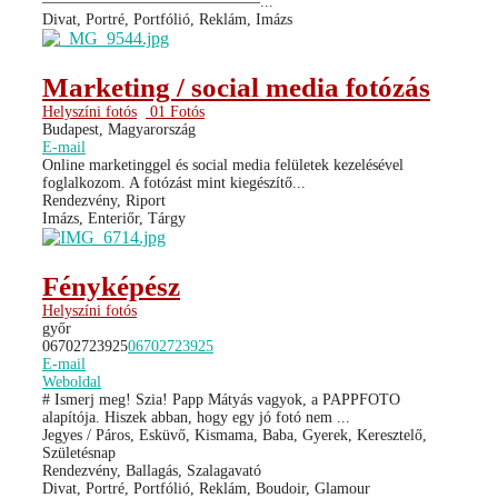
——————————————...
Divat, Portré, Portfólió, Reklám, Imázs
Marketing / social media fotózás
Helyszíni fotós
01 Fotós
Budapest, Magyarország
E-mail
Online marketinggel és social media felületek kezelésével
foglalkozom. A fotózást mint kiegészítő...
Rendezvény, Riport
Imázs, Enteriőr, Tárgy
Fényképész
Helyszíni fotós
győr
06702723925
06702723925
E-mail
Weboldal
# Ismerj meg! Szia! Papp Mátyás vagyok, a PAPPFOTO
alapítója. Hiszek abban, hogy egy jó fotó nem ...
Jegyes / Páros, Esküvő, Kismama, Baba, Gyerek, Keresztelő,
Születésnap
Rendezvény, Ballagás, Szalagavató
Divat, Portré, Portfólió, Reklám, Boudoir, Glamour