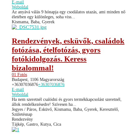
E-mail
Weboldal
Az anyává válás 9 hónapja egy csodálatos utazás, ami minden nő
életében egy különleges, soha viss...
Kismama, Baba, Gyerek
Rendezvények, esküvők, családok
fotózása, ételfotózás, gyors
fotókidolgozás. Keress
bizalommal!
01 Fotós
Budapest, 1106 Magyarország
+36307036876
+36307036876
E-mail
Weboldal
Ha nem szeretnél csalódni és gyors termékkapcsolást szeretnél,
állok rendelkezésedre! Szívesen ha...
Jegyes / Páros, Esküvő, Kismama, Baba, Gyerek, Keresztelő,
Születésnap
Rendezvény
Tájkép, Gastro, Kutya, Cica