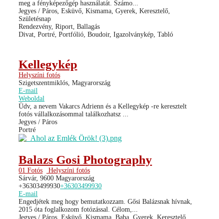
meg a fényképezőgép használatát. Számo...
Jegyes / Páros, Esküvő, Kismama, Gyerek, Keresztelő,
Születésnap
Rendezvény, Riport, Ballagás
Divat, Portré, Portfólió, Boudoir, Igazolványkép, Tabló
Kellegykép
Helyszíni fotós
Szigetszentmiklós, Magyarország
E-mail
Weboldal
Üdv, a nevem Vakarcs Adrienn és a Kellegykép -re keresztelt
fotós vállalkozásommal találkozhatsz ...
Jegyes / Páros
Portré
Balazs Gosi Photography
01 Fotós
Helyszíni fotós
Sárvár, 9600 Magyarország
+36303499930
+36303499930
E-mail
Engedjétek meg hogy bemutatkozzam. Gősi Balázsnak hívnak,
2015 óta foglalkozom fotózással. Célom,...
Jegyes / Páros, Esküvő, Kismama, Baba, Gyerek, Keresztelő,