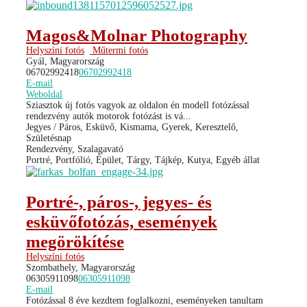
Magos&Molnar Photography
Helyszíni fotós
Műtermi fotós
Gyál, Magyarország
06702992418
06702992418
E-mail
Weboldal
Sziasztok új fotós vagyok az oldalon én modell fotózással
rendezvény autók motorok fotózást is vá...
Jegyes / Páros, Esküvő, Kismama, Gyerek, Keresztelő,
Születésnap
Rendezvény, Szalagavató
Portré, Portfólió, Épület, Tárgy, Tájkép, Kutya, Egyéb állat
Portré-, páros-, jegyes- és
esküvőfotózás, események
megörökítése
Helyszíni fotós
Szombathely, Magyarország
06305911098
06305911098
E-mail
Fotózással 8 éve kezdtem foglalkozni, eseményeken tanultam