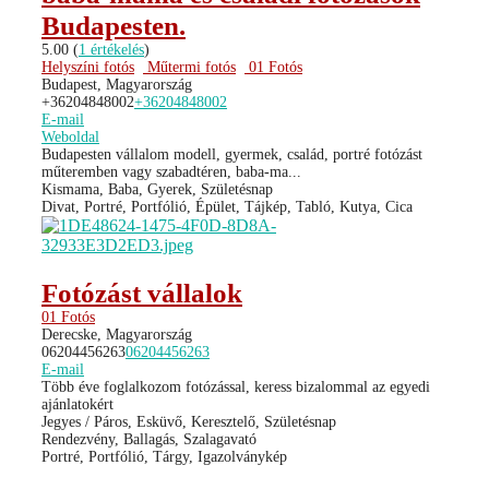
Budapesten.
5.00
(
1 értékelés
)
Helyszíni fotós
Műtermi fotós
01 Fotós
Budapest, Magyarország
+36204848002
+36204848002
E-mail
Weboldal
Budapesten vállalom modell, gyermek, család, portré fotózást
műteremben vagy szabadtéren, baba-ma...
Kismama, Baba, Gyerek, Születésnap
Divat, Portré, Portfólió, Épület, Tájkép, Tabló, Kutya, Cica
Fotózást vállalok
01 Fotós
Derecske, Magyarország
06204456263
06204456263
E-mail
Több éve foglalkozom fotózással, keress bizalommal az egyedi
ajánlatokért
Jegyes / Páros, Esküvő, Keresztelő, Születésnap
Rendezvény, Ballagás, Szalagavató
Portré, Portfólió, Tárgy, Igazolványkép