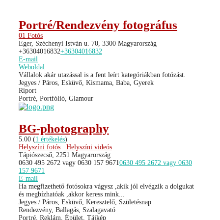
Portré/Rendezvény fotográfus
01 Fotós
Eger, Széchenyi István u. 70, 3300 Magyarország
+36304016832
+36304016832
E-mail
Weboldal
Vállalok akár utazással is a fent leírt kategóriákban fotózást.
Jegyes / Páros, Esküvő, Kismama, Baba, Gyerek
Riport
Portré, Portfólió, Glamour
BG-photography
5.00
(
1 értékelés
)
Helyszíni fotós
Helyszíni videós
Tápiószecső, 2251 Magyarország
0630 495 2672 vagy 0630 157 9671
0630 495 2672 vagy 0630
157 9671
E-mail
Ha megfizethető fotósokra vágysz ,akik jól elvégzik a dolgukat
és megbízhatóak ,akkor keress mink...
Jegyes / Páros, Esküvő, Keresztelő, Születésnap
Rendezvény, Ballagás, Szalagavató
Portré, Reklám, Épület, Tájkép