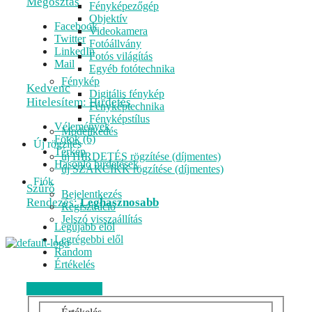
Megosztás
Fényképezőgép
Objektív
Facebook
Videokamera
Twitter
Fotóállvány
LinkedIn
Fotós világítás
Mail
Egyéb fotótechnika
Fénykép
Kedvenc
Digitális fénykép
Hitelesítem: Hirdetés
Fényképtechnika
Fényképstílus
Vélemények
Modellkedés
Fotók (6)
Új rögzítés
Térkép
új HIRDETÉS rögzítése (díjmentes)
Hasonló hirdetések
új SZAKCIKK rögzítése (díjmentes)
Fiók
Szűrő
Bejelentkezés
Rendezés:
Leghasznosabb
Regisztráció
Jelszó visszaállítás
Legújabb elől
Legrégebbi elől
Random
Értékelés
Véleményezem