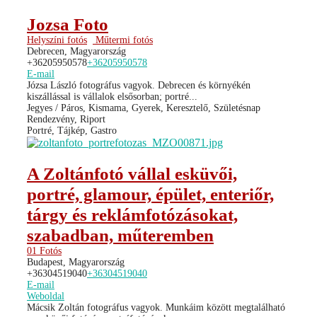
Jozsa Foto
Helyszíni fotós
Műtermi fotós
Debrecen, Magyarország
+36205950578
+36205950578
E-mail
Józsa László fotográfus vagyok. Debrecen és környékén
kiszállással is vállalok elsősorban; portré...
Jegyes / Páros, Kismama, Gyerek, Keresztelő, Születésnap
Rendezvény, Riport
Portré, Tájkép, Gastro
A Zoltánfotó vállal esküvői,
portré, glamour, épület, enteriőr,
tárgy és reklámfotózásokat,
szabadban, műteremben
01 Fotós
Budapest, Magyarország
+36304519040
+36304519040
E-mail
Weboldal
Mácsik Zoltán fotográfus vagyok. Munkáim között megtalálható