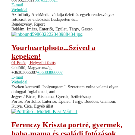
06705235021
06705235021
E-mail
Weboldal
Az Infinity ArchMedia vállalja üzleti és egyéb rendezvények
fotózását és videózását Budapesten és...
Rendezvény, Riport
Reklám, Imázs, Enteriőr, Épület, Tárgy, Gastro
Yourheartphoto...Szíved a
kepeken!
01 Fotós
Helyszíni fotós
Gödöllő, Magyarország
+36303066007
+36303066007
E-mail
Weboldal
Éveken keresztül “bolyongtam”. Szerettem volna valami olyan
dologgal foglalkozni, ami...
Jegyes / Páros, Kismama, Gyerek, Születésnap
Portré, Portfólió, Enteriőr, Épület, Tárgy, Boudoir, Glamour,
Kutya, Cica, Egyéb állat
Ferenczy Kriszta portré, gyermek,
baba-mama és családi fotózások