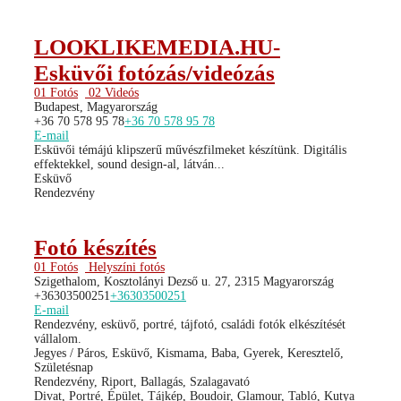
LOOKLIKEMEDIA.HU-
Esküvői fotózás/videózás
01 Fotós
02 Videós
Budapest, Magyarország
+36 70 578 95 78
+36 70 578 95 78
E-mail
Esküvői témájú klipszerű művészfilmeket készítünk. Digitális
effektekkel, sound design-al, látván...
Esküvő
Rendezvény
Fotó készítés
01 Fotós
Helyszíni fotós
Szigethalom, Kosztolányi Dezső u. 27, 2315 Magyarország
+36303500251
+36303500251
E-mail
Rendezvény, esküvő, portré, tájfotó, családi fotók elkészítését
vállalom.
Jegyes / Páros, Esküvő, Kismama, Baba, Gyerek, Keresztelő,
Születésnap
Rendezvény, Riport, Ballagás, Szalagavató
Divat, Portré, Épület, Tájkép, Boudoir, Glamour, Tabló, Kutya