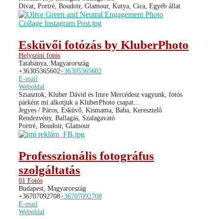
Divat, Portré, Boudoir, Glamour, Kutya, Cica, Egyéb állat
Esküvői fotózás by KluberPhoto
Helyszíni fotós
Tatabánya, Magyarország
+36305365602
+36305365602
E-mail
Weboldal
Sziasztok, Kluber Dávid és Imre Mercédesz vagyunk, fotós
párként mi alkotjuk a KluberPhoto csapat...
Jegyes / Páros, Esküvő, Kismama, Baba, Keresztelő
Rendezvény, Ballagás, Szalagavató
Portré, Boudoir, Glamour
Professzionális fotográfus
szolgáltatás
01 Fotós
Budapest, Magyarország
+36707092708
+36707092708
E-mail
Weboldal