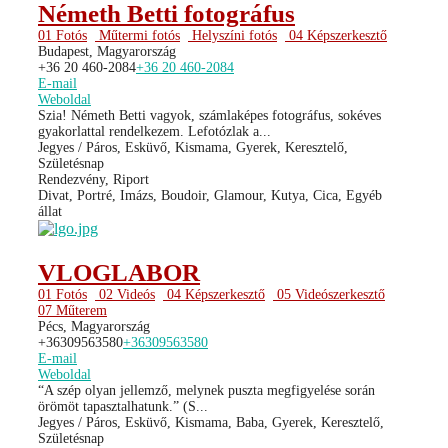
Németh Betti fotográfus
01 Fotós
Műtermi fotós
Helyszíni fotós
04 Képszerkesztő
Budapest, Magyarország
+36 20 460-2084
+36 20 460-2084
E-mail
Weboldal
Szia! Németh Betti vagyok, számlaképes fotográfus, sokéves
gyakorlattal rendelkezem. Lefotózlak a...
Jegyes / Páros, Esküvő, Kismama, Gyerek, Keresztelő,
Születésnap
Rendezvény, Riport
Divat, Portré, Imázs, Boudoir, Glamour, Kutya, Cica, Egyéb
állat
VLOGLABOR
01 Fotós
02 Videós
04 Képszerkesztő
05 Videószerkesztő
07 Műterem
Pécs, Magyarország
+36309563580
+36309563580
E-mail
Weboldal
“A szép olyan jellemző, melynek puszta megfigyelése során
örömöt tapasztalhatunk.” (S...
Jegyes / Páros, Esküvő, Kismama, Baba, Gyerek, Keresztelő,
Születésnap