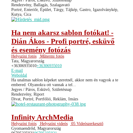
Jegyes / Páros, Esküvő, Születésnap
Rendezvény, Ballagás, Szalagavató
Portré, Enteriőr, Épület, Tárgy, Tájkép, Gastro, Igazolványkép,
Kutya, Cica
Ha nem akarsz sablon fotókat! -
Dián Ákos - Profi portré, esküvő
és esemény fotózás
Helyszíni fotós
Műtermi fotós
Tata, Magyarország
+36306935010
+36306935010
E-mail
Weboldal
Ha unalmas sablon képeket szeretnél, akkor nem én vagyok a te
embered. Olyanokra ott vannak a tel...
Jegyes / Páros, Esküvő, Születésnap
Rendezvény, Riport
Divat, Portré, Portfólió, Reklám, Imázs
Infinity ArchMedia
Helyszíni fotós
Helyszíni videós
05 Videószerkesztő
Gyomaendrőd, Magyarország