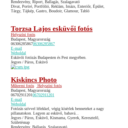
Rendezvény, Riport, Ballagás, Szalagavató
Divat, Portré, Portfólió, Reklám, Imázs, Enteriőr, Épület,
Tárgy, Tájkép, Gastro, Boudoir, Glamour, Tabló
Torzsa Lajos esküvői fotós
Helyszíni fotós
Budapest, Magyarország
06306285867
06306285867
E-mail
Weboldal
Esküvői fotózás Budapesten és Pest megyében.
Jegyes / Páros, Esküvő
Kiskincs Photo
Műtermi fotós
Helyszíni fotós
Budapest, Magyarország
06702911201
06702911201
E-mail
Weboldal
Fotózás szívvel lélekkel, végig kísérlek benneteket a nagy
pillanatokon. Legyen az esküvő, babavá...
Jegyes / Páros, Esküvő, Kismama, Gyerek, Keresztelő,
Születésnap
Rendezvény, Ballagás, Szalagavató