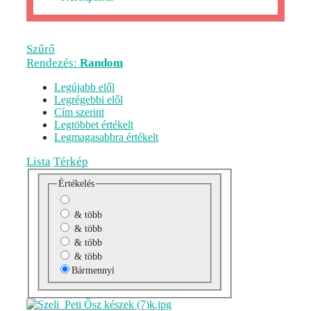
Szűrő
Rendezés:
Random
Legújabb elől
Legrégebbi elől
Cím szerint
Legtöbbet értékelt
Legmagasabbra értékelt
Lista
Térkép
Értékelés
& több
& több
& több
& több
Bármennyi