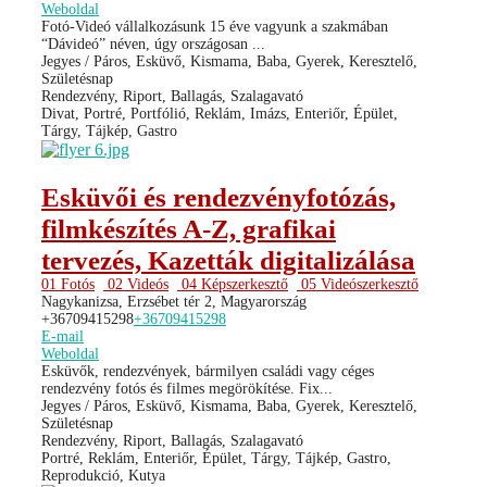
Weboldal
Fotó-Videó vállalkozásunk 15 éve vagyunk a szakmában
“Dávideó” néven, úgy országosan ...
Jegyes / Páros, Esküvő, Kismama, Baba, Gyerek, Keresztelő,
Születésnap
Rendezvény, Riport, Ballagás, Szalagavató
Divat, Portré, Portfólió, Reklám, Imázs, Enteriőr, Épület,
Tárgy, Tájkép, Gastro
Esküvői és rendezvényfotózás,
filmkészítés A-Z, grafikai
tervezés, Kazetták digitalizálása
01 Fotós
02 Videós
04 Képszerkesztő
05 Videószerkesztő
Nagykanizsa, Erzsébet tér 2, Magyarország
+36709415298
+36709415298
E-mail
Weboldal
Esküvők, rendezvények, bármilyen családi vagy céges
rendezvény fotós és filmes megörökítése. Fix...
Jegyes / Páros, Esküvő, Kismama, Baba, Gyerek, Keresztelő,
Születésnap
Rendezvény, Riport, Ballagás, Szalagavató
Portré, Reklám, Enteriőr, Épület, Tárgy, Tájkép, Gastro,
Reprodukció, Kutya