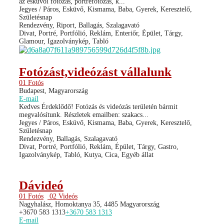
az esküvői fotózás, portréfotózás, k...
Jegyes / Páros, Esküvő, Kismama, Baba, Gyerek, Keresztelő,
Születésnap
Rendezvény, Riport, Ballagás, Szalagavató
Divat, Portré, Portfólió, Reklám, Enteriőr, Épület, Tárgy,
Glamour, Igazolványkép, Tabló
Fotózást,videózást vállalunk
01 Fotós
Budapest, Magyarország
E-mail
Kedves Érdeklődő! Fotózás és videózás területén bármit
megvalósítunk. Részletek emailben: szakacs...
Jegyes / Páros, Esküvő, Kismama, Baba, Gyerek, Keresztelő,
Születésnap
Rendezvény, Ballagás, Szalagavató
Divat, Portré, Portfólió, Reklám, Épület, Tárgy, Gastro,
Igazolványkép, Tabló, Kutya, Cica, Egyéb állat
Dávideó
01 Fotós
02 Videós
Nagyhalász, Homoktanya 35, 4485 Magyarország
+3670 583 1313
+3670 583 1313
E-mail