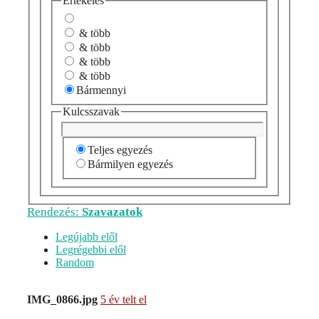
Értékelés
& több
& több
& több
& több
Bármennyi
Kulcsszavak
Teljes egyezés
Bármilyen egyezés
Rendezés:
Szavazatok
Legújabb elől
Legrégebbi elől
Random
IMG_0866.jpg
5 év telt el