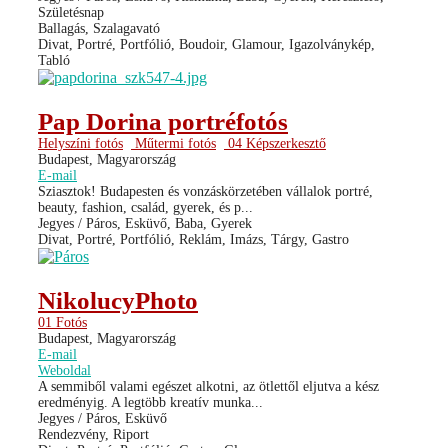
Születésnap
Ballagás, Szalagavató
Divat, Portré, Portfólió, Boudoir, Glamour, Igazolványkép,
Tabló
Pap Dorina portréfotós
Helyszíni fotós
Műtermi fotós
04 Képszerkesztő
Budapest, Magyarország
E-mail
Sziasztok! Budapesten és vonzáskörzetében vállalok portré,
beauty, fashion, család, gyerek, és p...
Jegyes / Páros, Esküvő, Baba, Gyerek
Divat, Portré, Portfólió, Reklám, Imázs, Tárgy, Gastro
NikolucyPhoto
01 Fotós
Budapest, Magyarország
E-mail
Weboldal
A semmiből valami egészet alkotni, az ötlettől eljutva a kész
eredményig. A legtöbb kreatív munka...
Jegyes / Páros, Esküvő
Rendezvény, Riport