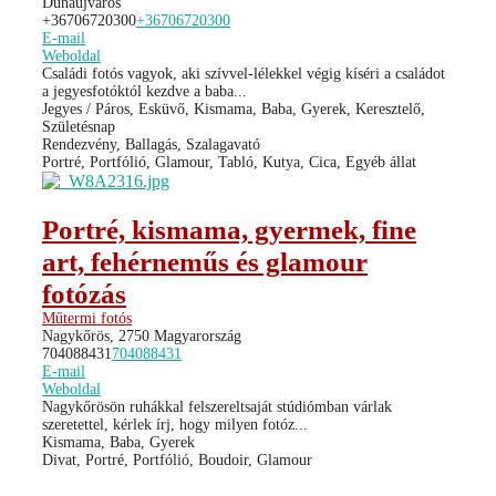
Dunaújváros
+36706720300
+36706720300
E-mail
Weboldal
Családi fotós vagyok, aki szívvel-lélekkel végig kíséri a családot
a jegyesfotóktól kezdve a baba...
Jegyes / Páros, Esküvő, Kismama, Baba, Gyerek, Keresztelő,
Születésnap
Rendezvény, Ballagás, Szalagavató
Portré, Portfólió, Glamour, Tabló, Kutya, Cica, Egyéb állat
Portré, kismama, gyermek, fine
art, fehérneműs és glamour
fotózás
Műtermi fotós
Nagykőrös, 2750 Magyarország
704088431
704088431
E-mail
Weboldal
Nagykőrösön ruhákkal felszereltsaját stúdiómban várlak
szeretettel, kérlek írj, hogy milyen fotóz...
Kismama, Baba, Gyerek
Divat, Portré, Portfólió, Boudoir, Glamour