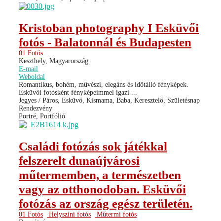
Kristoban photography I Esküvői
fotós - Balatonnál és Budapesten
01 Fotós
Keszthely, Magyarország
E-mail
Weboldal
Romantikus, bohém, művészi, elegáns és időtálló fényképek.
Esküvői fotósként fényképeimmel igazi ...
Jegyes / Páros, Esküvő, Kismama, Baba, Keresztelő, Születésnap
Rendezvény
Portré, Portfólió
Családi fotózás sok játékkal
felszerelt dunaújvárosi
műtermemben, a természetben
vagy az otthonodoban. Esküvői
fotózás az ország egész területén.
01 Fotós
Helyszíni fotós
Műtermi fotós