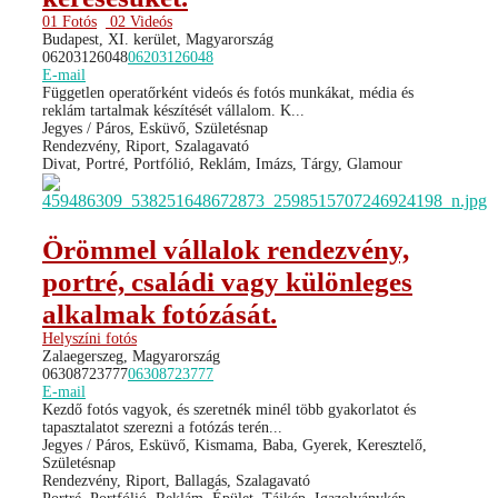
01 Fotós
02 Videós
Budapest, XI. kerület, Magyarország
06203126048
06203126048
E-mail
Független operatőrként videós és fotós munkákat, média és
reklám tartalmak készítését vállalom. K...
Jegyes / Páros, Esküvő, Születésnap
Rendezvény, Riport, Szalagavató
Divat, Portré, Portfólió, Reklám, Imázs, Tárgy, Glamour
Örömmel vállalok rendezvény,
portré, családi vagy különleges
alkalmak fotózását.
Helyszíni fotós
Zalaegerszeg, Magyarország
06308723777
06308723777
E-mail
Kezdő fotós vagyok, és szeretnék minél több gyakorlatot és
tapasztalatot szerezni a fotózás terén...
Jegyes / Páros, Esküvő, Kismama, Baba, Gyerek, Keresztelő,
Születésnap
Rendezvény, Riport, Ballagás, Szalagavató