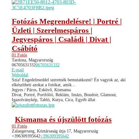
Fotózás Megrendelésre! | Portré |
Üzleti | Szerelmespáros |
Jegyespáros | Családi | Divat |
Csábító
01 Fotós
Tardona, Magyarország
06705631332
06705631332
E-mail
Weboldal
Szia! Engedelmeddel szeretnék bemutatkozni! Én vagyok az, aki
elkészítheti azokat a fotókat, amik...
Jegyes / Páros, Esküvő, Kismama
Divat, Portré, Portfólió, Reklám, Imázs, Boudoir, Glamour,
Igazolványkép, Tabló, Kutya, Cica, Egyéb állat
Kismama és újszülött fotózás
01 Fotós
Zalaegerszeg, Köztársaság útja 17, Magyarország
+396309395642
+396309395642