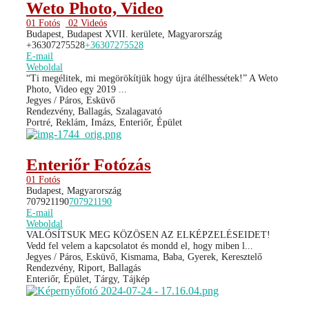
Weto Photo, Video
01 Fotós
02 Videós
Budapest, Budapest XVII. kerülete, Magyarország
+36307275528
+36307275528
E-mail
Weboldal
“Ti megélitek, mi megörökítjük hogy újra átélhessétek!” A Weto
Photo, Video egy 2019 ...
Jegyes / Páros, Esküvő
Rendezvény, Ballagás, Szalagavató
Portré, Reklám, Imázs, Enteriőr, Épület
Enteriőr Fotózás
01 Fotós
Budapest, Magyarország
707921190
707921190
E-mail
Weboldal
VALÓSÍTSUK MEG KÖZÖSEN AZ ELKÉPZELÉSEIDET!
Vedd fel velem a kapcsolatot és mondd el, hogy miben l...
Jegyes / Páros, Esküvő, Kismama, Baba, Gyerek, Keresztelő
Rendezvény, Riport, Ballagás
Enteriőr, Épület, Tárgy, Tájkép