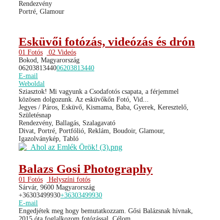
Rendezvény
Portré, Glamour
Esküvői fotózás, videózás és drón
01 Fotós
02 Videós
Bokod, Magyarország
06203813440
06203813440
E-mail
Weboldal
Sziasztok! Mi vagyunk a Csodafotós csapata, a férjemmel
közösen dolgozunk. Az esküvőkőn Fotó, Vid...
Jegyes / Páros, Esküvő, Kismama, Baba, Gyerek, Keresztelő,
Születésnap
Rendezvény, Ballagás, Szalagavató
Divat, Portré, Portfólió, Reklám, Boudoir, Glamour,
Igazolványkép, Tabló
Balazs Gosi Photography
01 Fotós
Helyszíni fotós
Sárvár, 9600 Magyarország
+36303499930
+36303499930
E-mail
Engedjétek meg hogy bemutatkozzam. Gősi Balázsnak hívnak,
2015 óta foglalkozom fotózással. Célom,...