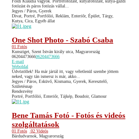
Földi Klaudia vagyok. Portréfotózást, kutyafotózást, kutya-gazdi
fotózást és páros fotózás vállal...
Jegyes / Páros, Gyerek
Divat, Portré, Portfólió, Reklám, Enteriőr, Épület, Tárgy,
Kutya, Cica, Egyéb állat
One Shot Photo - Szabó Csaba
01 Fotós
Kunsziget, Szent István király utca, Magyarország
06204473666
06204473666
E-mail
Weboldal
Üdvözöllek! Ha már jártál itt, vagy véletlenül szembe jöttem
neked, vagy tán ismersz is már, akko...
Jegyes / Páros, Esküvő, Kismama, Gyerek, Keresztelő,
Születésnap
Rendezvény
Portré, Portfólió, Enteriőr, Tájkép, Boudoir, Glamour
Bene Tamás Fotó - Fotós és videós
szolgáltatások
01 Fotós
02 Videós
Bárdudvarnok, Magyarország