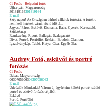
01 Fotós
Helyszíni fotós
Újhartyán, Magyarország
301819164
301819164
E-mail
Szép napot! Az Országban bárhol vállalok fotózást. A fotókra
nem kell hetekek várni, rövid idő al...
Jegyes / Páros, Esküvő, Kismama, Baba, Gyerek, Keresztelő,
Születésnap
Rendezvény, Riport, Ballagás, Szalagavató
Divat, Portré, Portfólió, Reklám, Boudoir, Glamour,
Igazolványkép, Tabló, Kutya, Cica, Egyéb állat
Audrey Fotó, esküvői és portré
fotózás
01 Fotós
Dabas, Magyarország
06307056063
06307056063
E-mail
Üdvözlök Mindenkit! Várom új ügyfeleim kültéri portré, stúdió
portré és esküvő fotózás céljából. ...
Esküvő
Portré, Portfólió