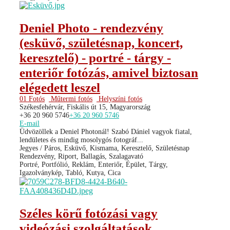
Deniel Photo - rendezvény
(esküvő, születésnap, koncert,
keresztelő) - portré - tárgy -
enteriőr fotózás, amivel biztosan
elégedett leszel
01 Fotós
Műtermi fotós
Helyszíni fotós
Székesfehérvár, Fiskális út 15, Magyarország
+36 20 960 5746
+36 20 960 5746
E-mail
Üdvözöllek a Deniel Photonál! Szabó Dániel vagyok fiatal,
lendületes és mindig mosolygós fotográf...
Jegyes / Páros, Esküvő, Kismama, Keresztelő, Születésnap
Rendezvény, Riport, Ballagás, Szalagavató
Portré, Portfólió, Reklám, Enteriőr, Épület, Tárgy,
Igazolványkép, Tabló, Kutya, Cica
Széles körű fotózási vagy
videózási szolgáltatások