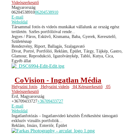
Videószerkesztő
Magyarország
06204538910
06204538910
E-mail
Weboldal
Társammal fotós és videós munkákat vállalunk az ország egész
területén. Széles portfólióval rende...
Jegyes / Páros, Esküvő, Kismama, Baba, Gyerek, Keresztelő,
Születésnap
Rendezvény, Riport, Ballagás, Szalagavató
Divat, Portré, Portfólió, Reklám, Épület, Tárgy, Tájkép, Gastro,
Glamour, Reprodukció, Igazolványkép, Tabló, Kutya, Cica,
Egyéb állat
CoVision - Ingatlan Média
Helyszíni fotós
Helyszíni videós
04 Képszerkesztő
05
Videószerkesztő
Érd, Magyarország
+36709433727
+36709433727
E-mail
Weboldal
Ingatlanfotózás – Ingatlanvideó készítés Értékesítést támogató
exkluzív vizuális portfoliók...
Reklám, Imázs, Enteriőr, Épület