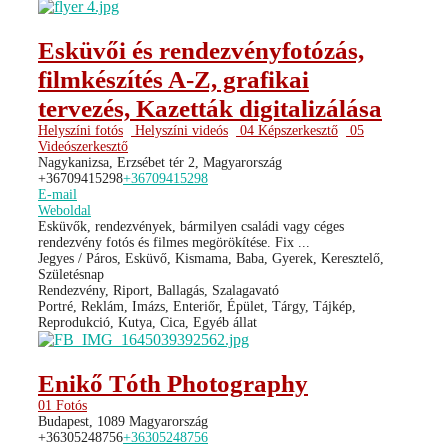
Esküvői és rendezvényfotózás,
filmkészítés A-Z, grafikai
tervezés, Kazetták digitalizálása
Helyszíni fotós
Helyszíni videós
04 Képszerkesztő
05
Videószerkesztő
Nagykanizsa, Erzsébet tér 2, Magyarország
+36709415298
+36709415298
E-mail
Weboldal
Esküvők, rendezvények, bármilyen családi vagy céges
rendezvény fotós és filmes megörökítése. Fix ...
Jegyes / Páros, Esküvő, Kismama, Baba, Gyerek, Keresztelő,
Születésnap
Rendezvény, Riport, Ballagás, Szalagavató
Portré, Reklám, Imázs, Enteriőr, Épület, Tárgy, Tájkép,
Reprodukció, Kutya, Cica, Egyéb állat
Enikő Tóth Photography
01 Fotós
Budapest, 1089 Magyarország
+36305248756
+36305248756