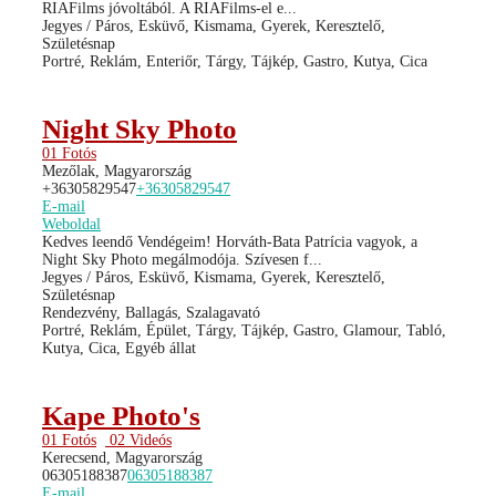
RIAFilms jóvoltából. A RIAFilms-el e...
Jegyes / Páros, Esküvő, Kismama, Gyerek, Keresztelő,
Születésnap
Portré, Reklám, Enteriőr, Tárgy, Tájkép, Gastro, Kutya, Cica
Night Sky Photo
01 Fotós
Mezőlak, Magyarország
+36305829547
+36305829547
E-mail
Weboldal
Kedves leendő Vendégeim! Horváth-Bata Patrícia vagyok, a
Night Sky Photo megálmodója. Szívesen f...
Jegyes / Páros, Esküvő, Kismama, Gyerek, Keresztelő,
Születésnap
Rendezvény, Ballagás, Szalagavató
Portré, Reklám, Épület, Tárgy, Tájkép, Gastro, Glamour, Tabló,
Kutya, Cica, Egyéb állat
Kape Photo's
01 Fotós
02 Videós
Kerecsend, Magyarország
06305188387
06305188387
E-mail