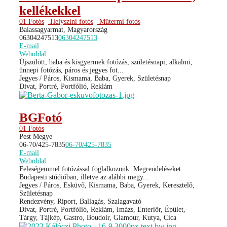
kellékekkel
01 Fotós
Helyszíni fotós
Műtermi fotós
Balassagyarmat, Magyarország
06304247513
06304247513
E-mail
Weboldal
Újszülött, baba és kisgyermek fotózás, születésnapi, alkalmi,
ünnepi fotózás, páros és jegyes fot...
Jegyes / Páros, Kismama, Baba, Gyerek, Születésnap
Divat, Portré, Portfólió, Reklám
BGFotó
01 Fotós
Pest Megye
06-70/425-7835
06-70/425-7835
E-mail
Weboldal
Feleségemmel fotózással foglalkozunk. Megrendeléseket
Budapesti stúdióban, illetve az alábbi megy...
Jegyes / Páros, Esküvő, Kismama, Baba, Gyerek, Keresztelő,
Születésnap
Rendezvény, Riport, Ballagás, Szalagavató
Divat, Portré, Portfólió, Reklám, Imázs, Enteriőr, Épület,
Tárgy, Tájkép, Gastro, Boudoir, Glamour, Kutya, Cica