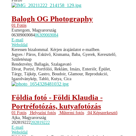
Portré
Balogh OG Photography
01 Fotós
Esztergom, Magyarország
06309069084
06309069084
E-mail
Weboldal
Keressen bizalommal. Kérjen árajánlatot e-mailben.
Jegyes / Páros, Esküvő, Kismama, Baba, Gyerek, Keresztelő,
Születésnap
Rendezvény, Ballagás, Szalagavató
Divat, Portré, Portfólió, Reklám, Imázs, Enteriőr, Épület,
Tárgy, Tájkép, Gastro, Boudoir, Glamour, Reprodukció,
Igazolványkép, Tabló, Kutya, Cica
Földia fotó - Földi Klaudia -
Portréfotózás, kutyafotózás
01 Fotós
Helyszíni fotós
Műtermi fotós
04 Képszerkesztő
Ajka, Magyarország
202819222
202819222
E-mail
Weboldal