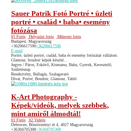
Sauer Patrik Fotó Portré • üzleti
portré • család • baba• esemény
fotózása
01 Fotós
Helyszíni fotós
Műtermi fotós
Budapest, Magyarország
+36206617590
+36206617590
E-mail
Portré, üzleti portré, család, baba és esemény fotózását vállalom.
Glamour, boudoir képek készíté...
Jegyes / Páros, Esküvő, Kismama, Baba, Gyerek, Keresztelő,
Születésnap
Rendezvény, Ballagás, Szalagavató
Divat, Portré, Boudoir, Glamour, Tabló
K-Art Photography -
Képek/videók, melyek szebbek,
mint amiről álmodtál!
01 Fotós
02 Videós
Debrecen, Böszörményi út 4, 4027 Magyarország
+36304705308
+36304705308