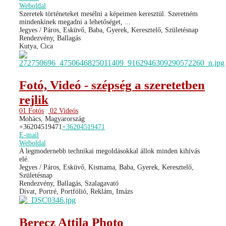
Weboldal
Szeretek történeteket mesélni a képeimen keresztül. Szeretném
mindenkinek megadni a lehetőséget, ...
Jegyes / Páros, Esküvő, Baba, Gyerek, Keresztelő, Születésnap
Rendezvény, Ballagás
Kutya, Cica
Fotó, Videó - szépség a szeretetben
rejlik
01 Fotós
02 Videós
Mohács, Magyarország
+36204519471
+36204519471
E-mail
Weboldal
A legmodernebb technikai megoldásokkal állok minden kihívás
elé.
Jegyes / Páros, Esküvő, Kismama, Baba, Gyerek, Keresztelő,
Születésnap
Rendezvény, Ballagás, Szalagavató
Divat, Portré, Portfólió, Reklám, Imázs
Berecz Attila Photo