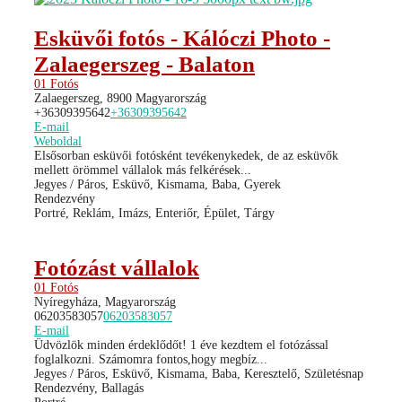
Esküvői fotós - Kálóczi Photo -
Zalaegerszeg - Balaton
01 Fotós
Zalaegerszeg, 8900 Magyarország
+36309395642
+36309395642
E-mail
Weboldal
Elsősorban esküvői fotósként tevékenykedek, de az esküvők
mellett örömmel vállalok más felkérések...
Jegyes / Páros, Esküvő, Kismama, Baba, Gyerek
Rendezvény
Portré, Reklám, Imázs, Enteriőr, Épület, Tárgy
Fotózást vállalok
01 Fotós
Nyíregyháza, Magyarország
06203583057
06203583057
E-mail
Üdvözlök minden érdeklődőt! 1 éve kezdtem el fotózással
foglalkozni. Számomra fontos,hogy megbíz...
Jegyes / Páros, Esküvő, Kismama, Baba, Keresztelő, Születésnap
Rendezvény, Ballagás