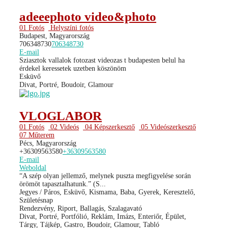
adeeephoto video&photo
01 Fotós
Helyszíni fotós
Budapest, Magyarország
706348730
706348730
E-mail
Sziasztok vallalok fotozast videozas t budapesten belul ha
érdekel keressetek uzetben köszönöm
Esküvő
Divat, Portré, Boudoir, Glamour
VLOGLABOR
01 Fotós
02 Videós
04 Képszerkesztő
05 Videószerkesztő
07 Műterem
Pécs, Magyarország
+36309563580
+36309563580
E-mail
Weboldal
“A szép olyan jellemző, melynek puszta megfigyelése során
örömöt tapasztalhatunk.” (S...
Jegyes / Páros, Esküvő, Kismama, Baba, Gyerek, Keresztelő,
Születésnap
Rendezvény, Riport, Ballagás, Szalagavató
Divat, Portré, Portfólió, Reklám, Imázs, Enteriőr, Épület,
Tárgy, Tájkép, Gastro, Boudoir, Glamour, Tabló