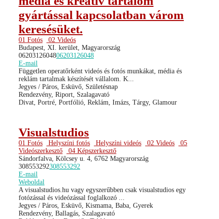
média és kreatív tartalom
gyártással kapcsolatban várom
keresésüket.
01 Fotós
02 Videós
Budapest, XI. kerület, Magyarország
06203126048
06203126048
E-mail
Független operatőrként videós és fotós munkákat, média és
reklám tartalmak készítését vállalom. K...
Jegyes / Páros, Esküvő, Születésnap
Rendezvény, Riport, Szalagavató
Divat, Portré, Portfólió, Reklám, Imázs, Tárgy, Glamour
Visualstudios
01 Fotós
Helyszíni fotós
Helyszíni videós
02 Videós
05
Videószerkesztő
04 Képszerkesztő
Sándorfalva, Kölcsey u. 4, 6762 Magyarország
308553292
308553292
E-mail
Weboldal
A visualstudios.hu vagy egyszerűbben csak visualstudios egy
fotózással és videózással foglalkozó ...
Jegyes / Páros, Esküvő, Kismama, Baba, Gyerek
Rendezvény, Ballagás, Szalagavató