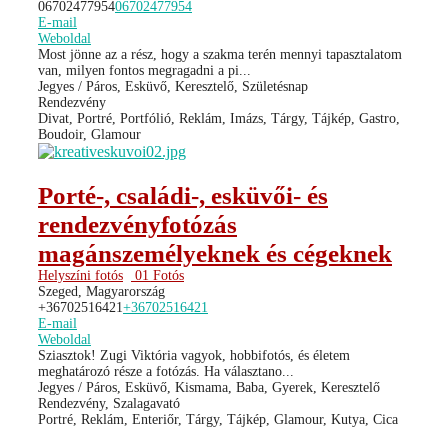
06702477954
06702477954
E-mail
Weboldal
Most jönne az a rész, hogy a szakma terén mennyi tapasztalatom
van, milyen fontos megragadni a pi...
Jegyes / Páros, Esküvő, Keresztelő, Születésnap
Rendezvény
Divat, Portré, Portfólió, Reklám, Imázs, Tárgy, Tájkép, Gastro,
Boudoir, Glamour
Porté-, családi-, esküvői- és
rendezvényfotózás
magánszemélyeknek és cégeknek
Helyszíni fotós
01 Fotós
Szeged, Magyarország
+36702516421
+36702516421
E-mail
Weboldal
Sziasztok! Zugi Viktória vagyok, hobbifotós, és életem
meghatározó része a fotózás. Ha választano...
Jegyes / Páros, Esküvő, Kismama, Baba, Gyerek, Keresztelő
Rendezvény, Szalagavató
Portré, Reklám, Enteriőr, Tárgy, Tájkép, Glamour, Kutya, Cica