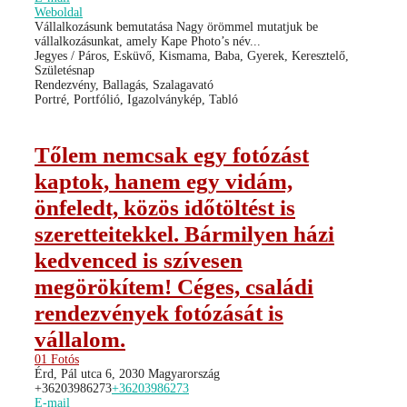
Weboldal
Vállalkozásunk bemutatása Nagy örömmel mutatjuk be
vállalkozásunkat, amely Kape Photo’s név...
Jegyes / Páros, Esküvő, Kismama, Baba, Gyerek, Keresztelő,
Születésnap
Rendezvény, Ballagás, Szalagavató
Portré, Portfólió, Igazolványkép, Tabló
Tőlem nemcsak egy fotózást
kaptok, hanem egy vidám,
önfeledt, közös időtöltést is
szeretteitekkel. Bármilyen házi
kedvenced is szívesen
megörökítem! Céges, családi
rendezvények fotózását is
vállalom.
01 Fotós
Érd, Pál utca 6, 2030 Magyarország
+36203986273
+36203986273
E-mail