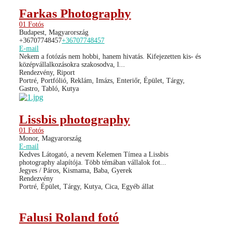
Farkas Photography
01 Fotós
Budapest, Magyarország
+36707748457
+36707748457
E-mail
Nekem a fotózás nem hobbi, hanem hivatás. Kifejezetten kis- és
középvállalkozásokra szakosodva, l...
Rendezvény, Riport
Portré, Portfólió, Reklám, Imázs, Enteriőr, Épület, Tárgy,
Gastro, Tabló, Kutya
Lissbis photography
01 Fotós
Monor, Magyarország
E-mail
Kedves Látogató, a nevem Kelemen Tímea a Lissbis
photography alapítója. Több témában vállalok fot...
Jegyes / Páros, Kismama, Baba, Gyerek
Rendezvény
Portré, Épület, Tárgy, Kutya, Cica, Egyéb állat
Falusi Roland fotó