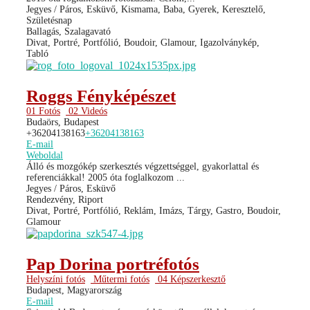
Jegyes / Páros, Esküvő, Kismama, Baba, Gyerek, Keresztelő,
Születésnap
Ballagás, Szalagavató
Divat, Portré, Portfólió, Boudoir, Glamour, Igazolványkép,
Tabló
Roggs Fényképészet
01 Fotós
02 Videós
Budaörs, Budapest
+36204138163
+36204138163
E-mail
Weboldal
Álló és mozgókép szerkesztés végzettséggel, gyakorlattal és
referenciákkal! 2005 óta foglalkozom ...
Jegyes / Páros, Esküvő
Rendezvény, Riport
Divat, Portré, Portfólió, Reklám, Imázs, Tárgy, Gastro, Boudoir,
Glamour
Pap Dorina portréfotós
Helyszíni fotós
Műtermi fotós
04 Képszerkesztő
Budapest, Magyarország
E-mail