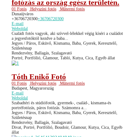
fotózás az ország egész területén.
01 Fotós
Helyszíni fotós
Műtermi fotós
Dunaújváros
+36706720300
+36706720300
E-mail
Weboldal
Családi fotós vagyok, aki szívvel-lélekkel végig kíséri a családot
a jegyesfotóktól kezdve a baba...
Jegyes / Páros, Esküvő, Kismama, Baba, Gyerek, Keresztelő,
Születésnap
Rendezvény, Ballagás, Szalagavató
Portré, Portfólió, Glamour, Tabló, Kutya, Cica, Egyéb állat
Tóth Enikő Fotó
01 Fotós
Helyszíni fotós
Műtermi fotós
Budapest, Magyarország
E-mail
Weboldal
Szabadtéri és stúdiófotók, gyermek-, család-, kismama-és
portréfotózás, páros fotózás. Számomra a...
Jegyes / Páros, Esküvő, Kismama, Baba, Gyerek, Keresztelő,
Születésnap
Rendezvény, Ballagás, Szalagavató
Divat, Portré, Portfólió, Boudoir, Glamour, Kutya, Cica, Egyéb
állat