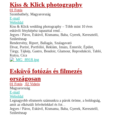
Kiss & Klick photography
01 Fotós
Szombathely, Magyarország
E-mail
Weboldal
Kiss & Klick wedding photography – Több mint 10 éves
esküvői fényképész tapaszttal rend...
Jegyes / Páros, Esküvő, Kismama, Baba, Gyerek, Keresztelő,
Születésnap
Rendezvény, Riport, Ballagás, Szalagavató
Divat, Portré, Portfólió, Reklám, Imázs, Enteriőr, Épület,
Tárgy, Tájkép, Gastro, Boudoir, Glamour, Reprodukció, Tabló,
Kutya, Cica
Esküvő fotózás és filmezés
országosan
01 Fotós
02 Videós
Magyarország
E-mail
Weboldal
Legnagyobb elismerés számunkra a párok öröme, a boldogság,
amit az elkészült felvételekkel és fot...
Jegyes / Páros, Esküvő, Kismama, Baba, Gyerek, Keresztelő,
Születésnap