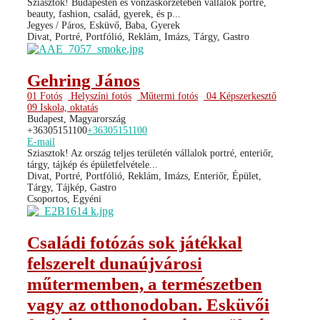
Sziasztok! Budapesten és vonzáskörzetében vállalok portré,
beauty, fashion, család, gyerek, és p...
Jegyes / Páros, Esküvő, Baba, Gyerek
Divat, Portré, Portfólió, Reklám, Imázs, Tárgy, Gastro
Gehring János
01 Fotós
Helyszíni fotós
Műtermi fotós
04 Képszerkesztő
09 Iskola, oktatás
Budapest, Magyarország
+36305151100
+36305151100
E-mail
Sziasztok! Az ország teljes területén vállalok portré, enteriőr,
tárgy, tájkép és épületfelvétele...
Divat, Portré, Portfólió, Reklám, Imázs, Enteriőr, Épület,
Tárgy, Tájkép, Gastro
Csoportos, Egyéni
Családi fotózás sok játékkal
felszerelt dunaújvárosi
műtermemben, a természetben
vagy az otthonodoban. Esküvői