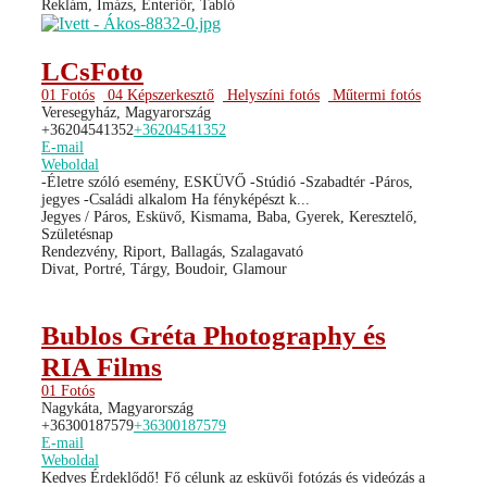
Reklám, Imázs, Enteriőr, Tabló
LCsFoto
01 Fotós
04 Képszerkesztő
Helyszíni fotós
Műtermi fotós
Veresegyház, Magyarország
+36204541352
+36204541352
E-mail
Weboldal
-Életre szóló esemény, ESKÜVŐ -Stúdió -Szabadtér -Páros,
jegyes -Családi alkalom Ha fényképészt k...
Jegyes / Páros, Esküvő, Kismama, Baba, Gyerek, Keresztelő,
Születésnap
Rendezvény, Riport, Ballagás, Szalagavató
Divat, Portré, Tárgy, Boudoir, Glamour
Bublos Gréta Photography és
RIA Films
01 Fotós
Nagykáta, Magyarország
+36300187579
+36300187579
E-mail
Weboldal
Kedves Érdeklődő! Fő célunk az esküvői fotózás és videózás a