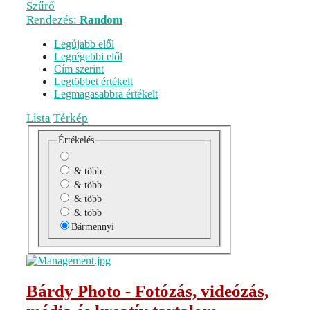
Szűrő
Rendezés:
Random
Legújabb elől
Legrégebbi elől
Cím szerint
Legtöbbet értékelt
Legmagasabbra értékelt
Lista
Térkép
Értékelés
& több
& több
& több
& több
Bármennyi
Bárdy Photo - Fotózás, videózás,