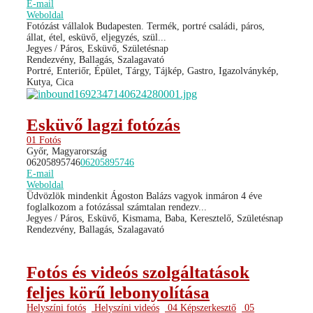
E-mail
Weboldal
Fotózást vállalok Budapesten. Termék, portré családi, páros,
állat, étel, esküvő, eljegyzés, szül...
Jegyes / Páros, Esküvő, Születésnap
Rendezvény, Ballagás, Szalagavató
Portré, Enteriőr, Épület, Tárgy, Tájkép, Gastro, Igazolványkép,
Kutya, Cica
Esküvő lagzi fotózás
01 Fotós
Győr, Magyarország
06205895746
06205895746
E-mail
Weboldal
Üdvözlök mindenkit Ágoston Balázs vagyok inmáron 4 éve
foglalkozom a fotózással számtalan rendezv...
Jegyes / Páros, Esküvő, Kismama, Baba, Keresztelő, Születésnap
Rendezvény, Ballagás, Szalagavató
Fotós és videós szolgáltatások
feljes körű lebonyolítása
Helyszíni fotós
Helyszíni videós
04 Képszerkesztő
05