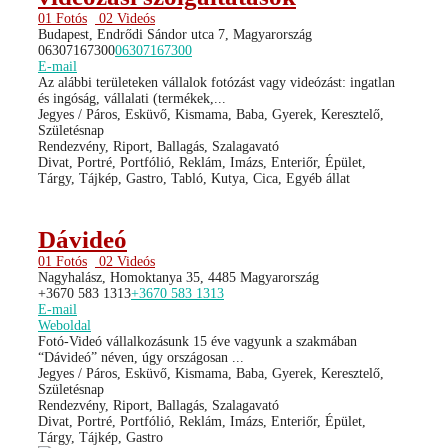
01 Fotós
02 Videós
Budapest, Endrődi Sándor utca 7, Magyarország
06307167300
06307167300
E-mail
Az alábbi területeken vállalok fotózást vagy videózást: ingatlan
és ingóság, vállalati (termékek,...
Jegyes / Páros, Esküvő, Kismama, Baba, Gyerek, Keresztelő,
Születésnap
Rendezvény, Riport, Ballagás, Szalagavató
Divat, Portré, Portfólió, Reklám, Imázs, Enteriőr, Épület,
Tárgy, Tájkép, Gastro, Tabló, Kutya, Cica, Egyéb állat
Dávideó
01 Fotós
02 Videós
Nagyhalász, Homoktanya 35, 4485 Magyarország
+3670 583 1313
+3670 583 1313
E-mail
Weboldal
Fotó-Videó vállalkozásunk 15 éve vagyunk a szakmában
“Dávideó” néven, úgy országosan ...
Jegyes / Páros, Esküvő, Kismama, Baba, Gyerek, Keresztelő,
Születésnap
Rendezvény, Riport, Ballagás, Szalagavató
Divat, Portré, Portfólió, Reklám, Imázs, Enteriőr, Épület,
Tárgy, Tájkép, Gastro