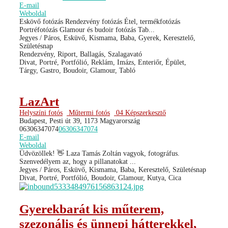
E-mail
Weboldal
Eskövő fotózás Rendezvény fotózás Étel, termékfotózás
Portréfotózás Glamour és budoir fotózás Tab...
Jegyes / Páros, Esküvő, Kismama, Baba, Gyerek, Keresztelő,
Születésnap
Rendezvény, Riport, Ballagás, Szalagavató
Divat, Portré, Portfólió, Reklám, Imázs, Enteriőr, Épület,
Tárgy, Gastro, Boudoir, Glamour, Tabló
LazArt
Helyszíni fotós
Műtermi fotós
04 Képszerkesztő
Budapest, Pesti út 39, 1173 Magyarország
06306347074
06306347074
E-mail
Weboldal
Üdvözöllek! 👋 Laza Tamás Zoltán vagyok, fotográfus.
Szenvedélyem az, hogy a pillanatokat ...
Jegyes / Páros, Esküvő, Kismama, Baba, Keresztelő, Születésnap
Divat, Portré, Portfólió, Boudoir, Glamour, Kutya, Cica
Gyerekbarát kis műterem,
szezonális és ünnepi hátterekkel,