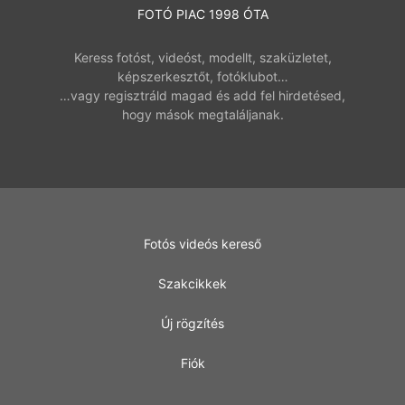
FOTÓ PIAC 1998 ÓTA
Keress fotóst, videóst, modellt, szaküzletet,
képszerkesztőt, fotóklubot…
…vagy regisztráld magad és add fel hirdetésed,
hogy mások megtaláljanak.
Fotós videós kereső
Szakcikkek
Új rögzítés
Fiók