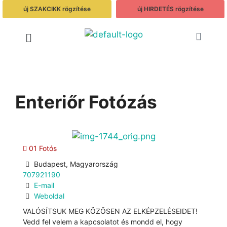
új SZAKCIKK rögzítése
új HIRDETÉS rögzítése
Enteriőr Fotózás
01 Fotós
Budapest, Magyarország
707921190
E-mail
Weboldal
VALÓSÍTSUK MEG KÖZÖSEN AZ ELKÉPZELÉSEIDET!
Vedd fel velem a kapcsolatot és mondd el, hogy