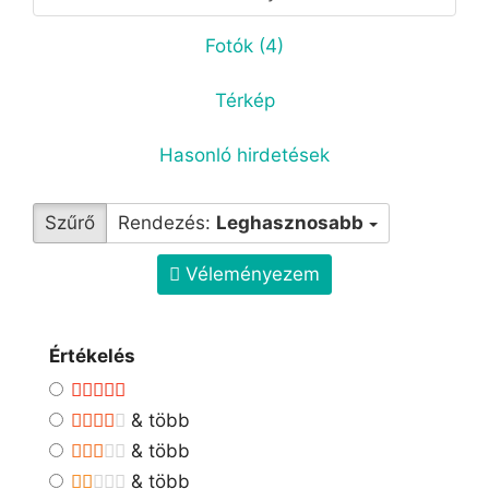
Fotók (4)
Térkép
Hasonló hirdetések
Szűrő
Rendezés:
Leghasznosabb
Véleményezem
Értékelés
& több
& több
& több