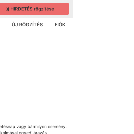
új HIRDETÉS rögzítése
ÚJ RÖGZÍTÉS
FIÓK
születésnap vagy bármilyen esemény.
lkalmával egyedi árazás.