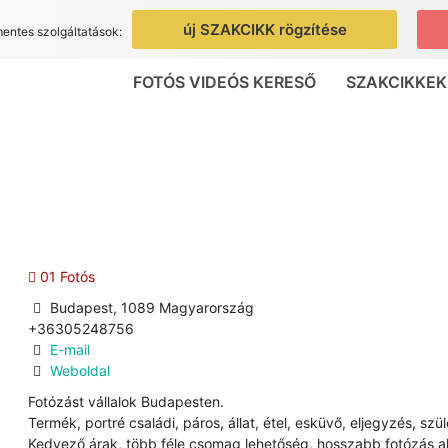
új SZAKCIKK rögzítése
mentes szolgáltatások:
FOTÓS VIDEÓS KERESŐ
SZAKCIKKEK
01 Fotós
Budapest, 1089 Magyarország
+36305248756
E-mail
Weboldal
Fotózást vállalok Budapesten.
Termék, portré családi, páros, állat, étel, esküvő, eljegyzés, 
Kedvező árak, több féle csomag lehetőség, hosszabb fotózás a