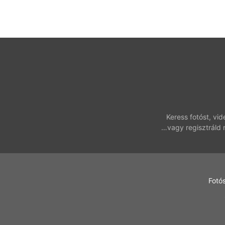
Keress fotóst, vi
…vagy regisztráld 
Fotó