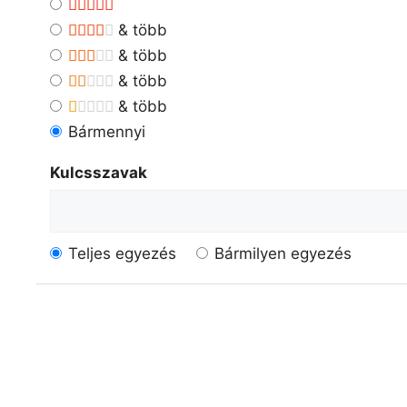
& több
& több
& több
& több
Bármennyi
Kulcsszavak
Teljes egyezés
Bármilyen egyezés