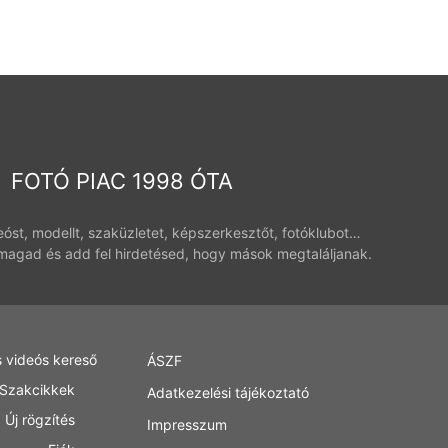
FOTÓ PIAC 1998 ÓTA
deóst, modellt, szaküzletet, képszerkesztőt, fotóklubot…
magad és add fel hirdetésed, hogy mások megtaláljanak.
s videós kereső
ÁSZF
Szakcikkek
Adatkezelési tájékoztató
Új rögzítés
Impresszum