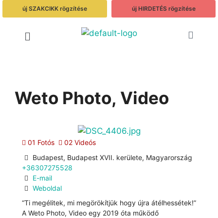
új SZAKCIKK rögzítése
új HIRDETÉS rögzítése
Weto Photo, Video
01 Fotós
02 Videós
Budapest, Budapest XVII. kerülete, Magyarország
+36307275528
E-mail
Weboldal
“Ti megélitek, mi megörökítjük hogy újra átélhessétek!”
A Weto Photo, Video egy 2019 óta működő