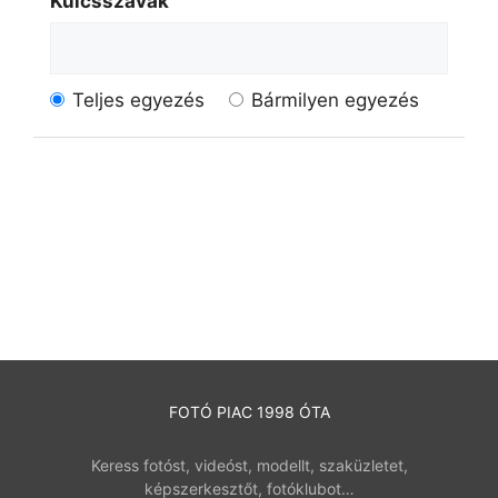
Kulcsszavak
Teljes egyezés
Bármilyen egyezés
FOTÓ PIAC 1998 ÓTA
Keress fotóst, videóst, modellt, szaküzletet,
képszerkesztőt, fotóklubot…