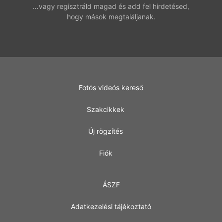
…vagy regisztráld magad és add fel hirdetésed,
hogy mások megtaláljanak.
Fotós videós kereső
Szakcikkek
Új rögzítés
Fiók
ÁSZF
Adatkezelési tájékoztató