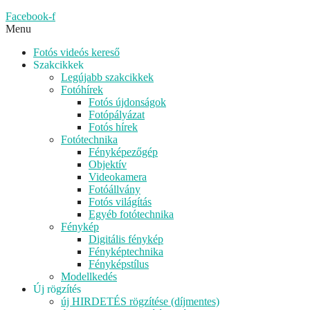
Facebook-f
Menu
Fotós videós kereső
Szakcikkek
Legújabb szakcikkek
Fotóhírek
Fotós újdonságok
Fotópályázat
Fotós hírek
Fotótechnika
Fényképezőgép
Objektív
Videokamera
Fotóállvány
Fotós világítás
Egyéb fotótechnika
Fénykép
Digitális fénykép
Fényképtechnika
Fényképstílus
Modellkedés
Új rögzítés
új HIRDETÉS rögzítése (díjmentes)