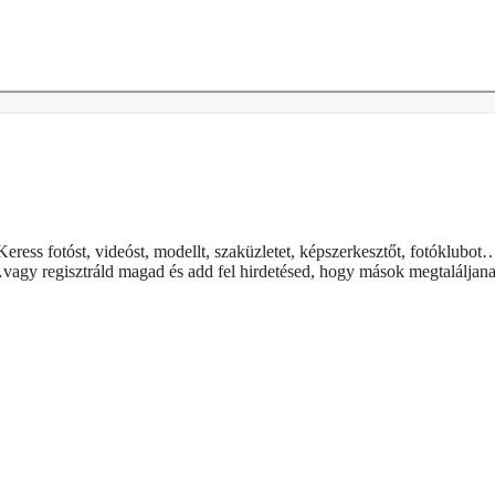
Keress fotóst, videóst, modellt, szaküzletet, képszerkesztőt, fotóklubot
vagy regisztráld magad és add fel hirdetésed, hogy mások megtaláljana