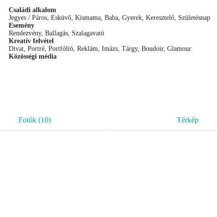
Családi alkalom
Jegyes / Páros, Esküvő, Kismama, Baba, Gyerek, Keresztelő, Születésnap
Esemény
Rendezvény, Ballagás, Szalagavató
Kreatív felvétel
Divat, Portré, Portfólió, Reklám, Imázs, Tárgy, Boudoir, Glamour
Közösségi média
Fotók (10)
Térkép