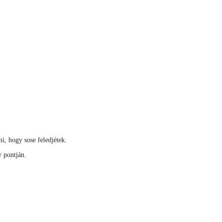
i, hogy sose feledjétek.
y pontján.