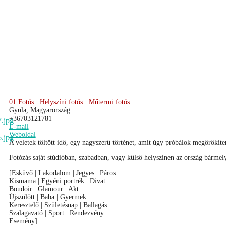
01 Fotós
Helyszíni fotós
Műtermi fotós
Gyula, Magyarország
+36703121781
E-mail
Weboldal
A veletek töltött idő, egy nagyszerű történet, amit úgy próbálok megörökíten
Fotózás saját stúdióban, szabadban, vagy külső helyszínen az ország bármel
[Esküvő | Lakodalom | Jegyes | Páros
Kismama | Egyéni portrék | Divat
Boudoir | Glamour | Akt
Újszülött | Baba | Gyermek
Keresztelő | Születésnap | Ballagás
Szalagavató | Sport | Rendezvény
Esemény]