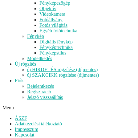
Fényképezőgép
Objektív
Videokamera
Fotóállvány
Fotós világítás
Egyéb fotótechnika
Fénykép
Digitális fénykép
Fényképtechnika
Fényképstílus
Modellkedés
Új rögzítés
új HIRDETÉS rögzítése (díjmentes)
új SZAKCIKK rögzítése (díjmentes)
Fiók
Bejelentkezés
Regisztráció
Jelszó visszaállítás
Menu
ÁSZF
Adatkezelési tájékoztató
Impresszum
Kapcsolat