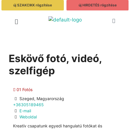
új SZAKCIKK rögzítése
új HIRDETÉS rögzítése
Eskövő fotó, videó,
szelfigép
01 Fotós
Szeged, Magyarország
+36305189465
E-mail
Weboldal
Kreatív csapatunk egyedi hangulatú fotókat és