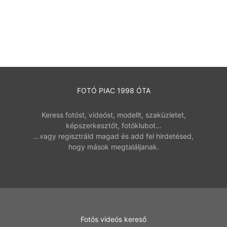
FOTÓ PIAC 1998 ÓTA
Keress fotóst, videóst, modellt, szaküzletet,
képszerkesztőt, fotóklubot…
…vagy regisztráld magad és add fel hirdetésed,
hogy mások megtaláljanak.
Fotós videós kereső