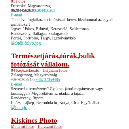
01 Fotós
Derecske, Magyarország
06204456263
06204456263
E-mail
Több éve foglalkozom fotózással, keress bizalommal az egyedi
ajánlatokért
Jegyes / Páros, Esküvő, Keresztelő, Születésnap
Rendezvény, Ballagás, Szalagavató
Portré, Portfólió, Tárgy, Igazolványkép
Természetjárás,túrák,bulik
fotózását vállalom.
04 Képszerkesztő
Helyszíni fotós
Zalaegerszeg, Magyarország
+36702059485
+36702059485
E-mail
Szereted a természetet? Gyakran járod magányosan vagy
társasággal? Megörökítem az utadat, a tájat...
Rendezvény, Riport
Imázs, Tájkép, Reprodukció, Kutya, Cica, Egyéb állat
Kiskincs Photo
Műtermi fotós
Helyszíni fotós