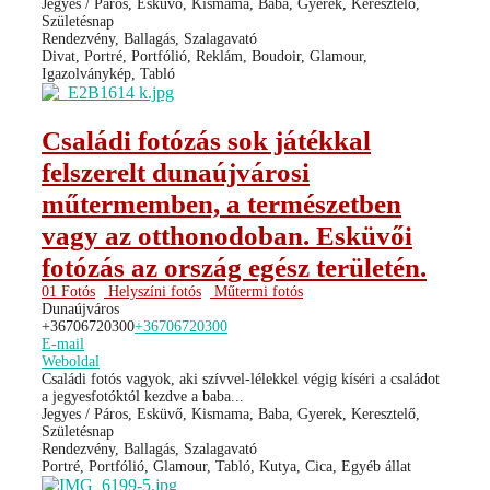
Jegyes / Páros, Esküvő, Kismama, Baba, Gyerek, Keresztelő,
Születésnap
Rendezvény, Ballagás, Szalagavató
Divat, Portré, Portfólió, Reklám, Boudoir, Glamour,
Igazolványkép, Tabló
Családi fotózás sok játékkal
felszerelt dunaújvárosi
műtermemben, a természetben
vagy az otthonodoban. Esküvői
fotózás az ország egész területén.
01 Fotós
Helyszíni fotós
Műtermi fotós
Dunaújváros
+36706720300
+36706720300
E-mail
Weboldal
Családi fotós vagyok, aki szívvel-lélekkel végig kíséri a családot
a jegyesfotóktól kezdve a baba...
Jegyes / Páros, Esküvő, Kismama, Baba, Gyerek, Keresztelő,
Születésnap
Rendezvény, Ballagás, Szalagavató
Portré, Portfólió, Glamour, Tabló, Kutya, Cica, Egyéb állat