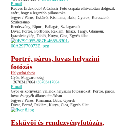
E-mail
Kedves Érdeklődő! A Császár Fotó csapata elhivatottan dolgozik
azért, hogy a legszebb pillanatoka...
Jegyes / Páros, Esküvő, Kismama, Baba, Gyerek, Keresztelő,
Születésnap
Rendezvény, Riport, Ballagás, Szalagavató
Divat, Portré, Portfólió, Reklám, Imázs, Tárgy, Glamour,
Igazolványkép, Tabló, Kutya, Cica, Egyéb állat
Portré, páros, lovas helyszíni
fotózás
Helyszíni fotós
Győr, Magyarország
+36703417064
+36703417064
E-mail
Győr és környékén vállalok helyszíni fotózásokat! Portré, páros,
lovas és egyéb állatos témákban.
Jegyes / Páros, Kismama, Baba, Gyerek
Divat, Portré, Reklám, Kutya, Cica, Egyéb állat
Esküvői és rendezvényfotózás,