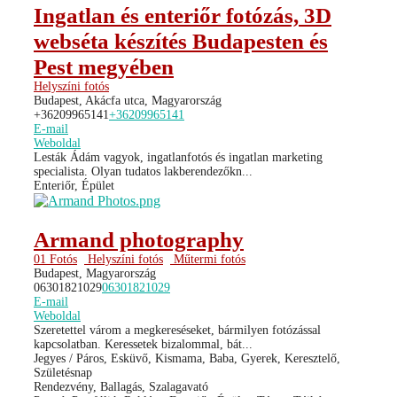
Ingatlan és enteriőr fotózás, 3D
webséta készítés Budapesten és
Pest megyében
Helyszíni fotós
Budapest, Akácfa utca, Magyarország
+36209965141
+36209965141
E-mail
Weboldal
Lesták Ádám vagyok, ingatlanfotós és ingatlan marketing
specialista. Olyan tudatos lakberendezőkn...
Enteriőr, Épület
Armand photography
01 Fotós
Helyszíni fotós
Műtermi fotós
Budapest, Magyarország
06301821029
06301821029
E-mail
Weboldal
Szeretettel várom a megkereséseket, bármilyen fotózással
kapcsolatban. Keressetek bizalommal, bát...
Jegyes / Páros, Esküvő, Kismama, Baba, Gyerek, Keresztelő,
Születésnap
Rendezvény, Ballagás, Szalagavató