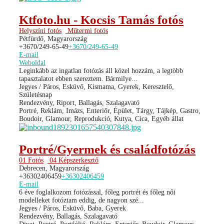
Ktfoto.hu - Kocsis Tamás fotós
Helyszíni fotós
Műtermi fotós
Pétfürdő, Magyarország
+3670/249-65-49
+3670/249-65-49
E-mail
Weboldal
Leginkább az ingatlan fotózás áll közel hozzám, a legtöbb
tapasztalatot ebben szereztem. Bármilye...
Jegyes / Páros, Esküvő, Kismama, Gyerek, Keresztelő,
Születésnap
Rendezvény, Riport, Ballagás, Szalagavató
Portré, Reklám, Imázs, Enteriőr, Épület, Tárgy, Tájkép, Gastro,
Boudoir, Glamour, Reprodukció, Kutya, Cica, Egyéb állat
Portré/Gyermek és családfotózás
01 Fotós
04 Képszerkesztő
Debrecen, Magyarország
+36302406459
+36302406459
E-mail
6 éve foglalkozom fotózással, főleg portrét és főleg női
modelleket fotóztam eddig, de nagyon szé...
Jegyes / Páros, Esküvő, Baba, Gyerek
Rendezvény, Ballagás, Szalagavató