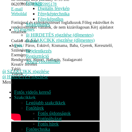
Fénykép
06205995178
06205995178
Digitális fénykép
E-mail
Fényképtechnika
Weboldal
Fényképstílus
Fotózással és videókészítéssel foglalkozok.Főleg esküvőket ês
Modellkedés
rendezvényeket vállalok, de nem kizárólagosan.Kérj ajánlatot
Új rögzítés
emailben.
új HIRDETÉS rögzítése (díjmentes)
új SZAKCIKK rögzítése (díjmentes)
Családi alkalom
Fiók
Jegyes / Páros, Esküvő, Kismama, Baba, Gyerek, Keresztelő,
Születésnap
Bejelentkezés
Esemény
Regisztráció
Rendezvény, Riport, Ballagás, Szalagavató
Jelszó visszaállítás
Kreatív felvétel
Tabló
új SZAKCIKK rögzítése
Videók
új HIRDETÉS rögzítése
Menu
Fotós videós kereső
Szakcikkek
Legújabb szakcikkek
Fotóhírek
Fotós újdonságok
Fotópályázat
Fotós hírek
Fotótechnika