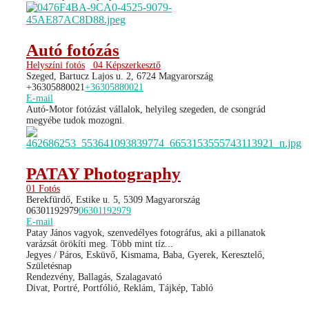
Autó fotózás
Helyszíni fotós
04 Képszerkesztő
Szeged, Bartucz Lajos u. 2, 6724 Magyarország
+36305880021
+36305880021
E-mail
Autó-Motor fotózást vállalok, helyileg szegeden, de csongrád
megyébe tudok mozogni.
PATAY Photography
01 Fotós
Berekfürdő, Estike u. 5, 5309 Magyarország
06301192979
06301192979
E-mail
Patay János vagyok, szenvedélyes fotográfus, aki a pillanatok
varázsát örökíti meg. Több mint tíz...
Jegyes / Páros, Esküvő, Kismama, Baba, Gyerek, Keresztelő,
Születésnap
Rendezvény, Ballagás, Szalagavató
Divat, Portré, Portfólió, Reklám, Tájkép, Tabló