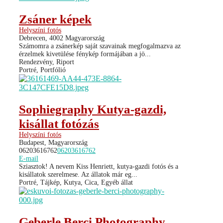
Zsáner képek
Helyszíni fotós
Debrecen, 4002 Magyarország
Számomra a zsánerkép saját szavainak megfogalmazva az
érzelmek kivetülése fénykép formájában a jö...
Rendezvény, Riport
Portré, Portfólió
Sophiegraphy Kutya-gazdi,
kisállat fotózás
Helyszíni fotós
Budapest, Magyarország
06203616762
06203616762
E-mail
Sziasztok! A nevem Kiss Henriett, kutya-gazdi fotós és a
kisállatok szerelmese. Az állatok már eg...
Portré, Tájkép, Kutya, Cica, Egyéb állat
Geberle Berci Photography