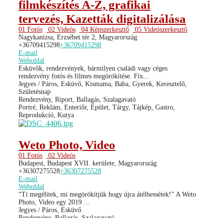
filmkészítés A-Z, grafikai
tervezés, Kazetták digitalizálása
01 Fotós
02 Videós
04 Képszerkesztő
05 Videószerkesztő
Nagykanizsa, Erzsébet tér 2, Magyarország
+36709415298
+36709415298
E-mail
Weboldal
Esküvők, rendezvények, bármilyen családi vagy céges
rendezvény fotós és filmes megörökítése. Fix...
Jegyes / Páros, Esküvő, Kismama, Baba, Gyerek, Keresztelő,
Születésnap
Rendezvény, Riport, Ballagás, Szalagavató
Portré, Reklám, Enteriőr, Épület, Tárgy, Tájkép, Gastro,
Reprodukció, Kutya
Weto Photo, Video
01 Fotós
02 Videós
Budapest, Budapest XVII. kerülete, Magyarország
+36307275528
+36307275528
E-mail
Weboldal
“Ti megélitek, mi megörökítjük hogy újra átélhessétek!” A Weto
Photo, Video egy 2019 ...
Jegyes / Páros, Esküvő
Rendezvény, Ballagás, Szalagavató