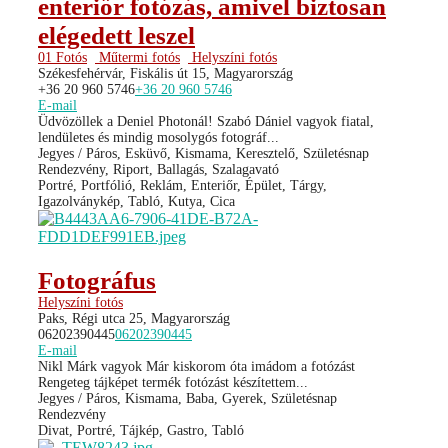
enteriőr fotózás, amivel biztosan
elégedett leszel
01 Fotós
Műtermi fotós
Helyszíni fotós
Székesfehérvár, Fiskális út 15, Magyarország
+36 20 960 5746
+36 20 960 5746
E-mail
Üdvözöllek a Deniel Photonál! Szabó Dániel vagyok fiatal,
lendületes és mindig mosolygós fotográf...
Jegyes / Páros, Esküvő, Kismama, Keresztelő, Születésnap
Rendezvény, Riport, Ballagás, Szalagavató
Portré, Portfólió, Reklám, Enteriőr, Épület, Tárgy,
Igazolványkép, Tabló, Kutya, Cica
Fotográfus
Helyszíni fotós
Paks, Régi utca 25, Magyarország
06202390445
06202390445
E-mail
Nikl Márk vagyok Már kiskorom óta imádom a fotózást
Rengeteg tájképet termék fotózást készítettem...
Jegyes / Páros, Kismama, Baba, Gyerek, Születésnap
Rendezvény
Divat, Portré, Tájkép, Gastro, Tabló