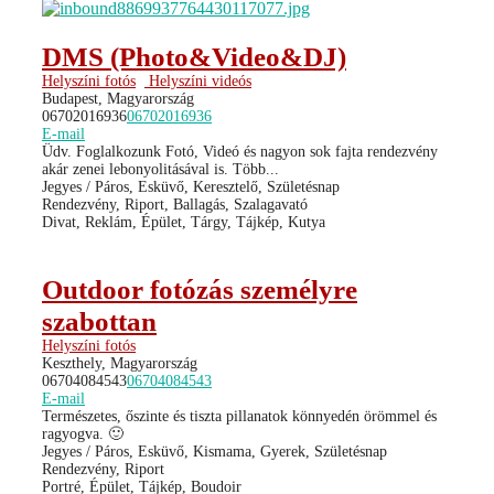
DMS (Photo&Video&DJ)
Helyszíni fotós
Helyszíni videós
Budapest, Magyarország
06702016936
06702016936
E-mail
Üdv. Foglalkozunk Fotó, Videó és nagyon sok fajta rendezvény
akár zenei lebonyolitásával is. Több...
Jegyes / Páros, Esküvő, Keresztelő, Születésnap
Rendezvény, Riport, Ballagás, Szalagavató
Divat, Reklám, Épület, Tárgy, Tájkép, Kutya
Outdoor fotózás személyre
szabottan
Helyszíni fotós
Keszthely, Magyarország
06704084543
06704084543
E-mail
Természetes, őszinte és tiszta pillanatok könnyedén örömmel és
ragyogva. 🙂
Jegyes / Páros, Esküvő, Kismama, Gyerek, Születésnap
Rendezvény, Riport
Portré, Épület, Tájkép, Boudoir