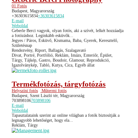
01 Fotós
Budapest, Magyarország
+36303615834
+36303615834
E-mail
Weboldal
Geberle Berci vagyok, olyan fotós, aki a szívét, lelkét hozzáadja
a fotózáshoz. Leginkább esküvők...
Jegyes / Páros, Esküvő, Kismama, Baba, Gyerek, Keresztelő,
Születésnap
Rendezvény, Riport, Ballagás, Szalagavató
Divat, Portré, Portfólió, Reklám, Imázs, Enteriőr, Épület,
Tárgy, Tájkép, Gastro, Boudoir, Glamour, Reprodukció,
Igazolványkép, Tabló, Kutya, Cica, Egyéb állat
Termékfotózás, tárgyfotózás
Helyszíni fotós
Műtermi fotós
Budapest, Szent László tér, Magyarország
703898106
703898106
E-mail
Weboldal
Tapasztalataink szerint az online világban a fotók biztosítják a
legnagyobb lehetőséget, hogy ela...
Reklám, Tárgy