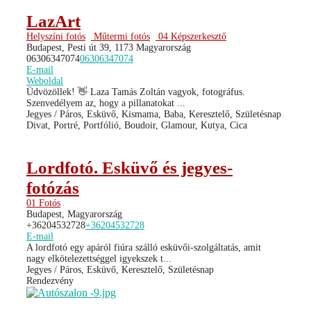
LazArt
Helyszíni fotós
Műtermi fotós
04 Képszerkesztő
Budapest, Pesti út 39, 1173 Magyarország
06306347074
06306347074
E-mail
Weboldal
Üdvözöllek! 👋 Laza Tamás Zoltán vagyok, fotográfus.
Szenvedélyem az, hogy a pillanatokat ...
Jegyes / Páros, Esküvő, Kismama, Baba, Keresztelő, Születésnap
Divat, Portré, Portfólió, Boudoir, Glamour, Kutya, Cica
Lordfotó. Esküvő és jegyes-
fotózás
01 Fotós
Budapest, Magyarország
+36204532728
+36204532728
E-mail
A lordfotó egy apáról fiúra szálló esküvői-szolgáltatás, amit
nagy elkötelezettséggel igyekszek t...
Jegyes / Páros, Esküvő, Keresztelő, Születésnap
Rendezvény