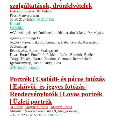
szolgáltatások, drónfelvételek
Helyszíni videós
02 Videós
Pécs, Magyarország
06 30 2127155
06 30 2127155
E-mail
Weboldal
➡️Videóklipek, reklámfilmek, média tartalmak készítése, vágása
igényes, minőségi ki...
Jegyes / Páros, Esküvő, Kismama, Baba, Gyerek, Keresztelő,
Születésnap
Rendezvény, Riport, Szalagavató
Divat, Portré, Portfólió, Reklám, Imázs, Enteriőr, Épület,
Tárgy, Tájkép, Gastro, Boudoir, Glamour, Reprodukció,
Igazolványkép, Tabló, Kutya, Cica
Portrék | Családi- és páros fotózás
| Esküvői- és jegyes fotózás |
Rendezvényfotók | Lovas portrék
| Üzleti portrék
01 Fotós
Helyszíni fotós
Műtermi fotós
Miskolc, Rákóczi Ferenc utca 9, Magyarország
+36 30 220 220 5
+36 30 220 220 5