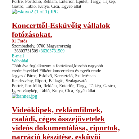
Portré, Portfólió, Reklám, Enteriőr, Épület, Tárgy, Tájkép,
Gastro, Tabló, Kutya, Cica, Egyéb állat
Koncerttől-Esküvőig vállalok
fotózásokat.
01 Fotós
Szombathely, 9700 Magyarország
+36303731509
+36303731509
E-mail
Weboldal
Több éve foglalkozom a fotózással,kissebb nagyobb
eredményekkel.Főként koncerteken és egyéb rende...
Jegyes / Páros, Esküvő, Keresztelő, Születésnap
Rendezvény, Riport, Ballagás, Szalagavató
Portré, Portfólió, Reklám, Enteriőr, Tárgy, Tájkép, Gastro,
Igazolványkép, Tabló, Kutya, Cica, Egyéb állat
Videóklipek, reklámfilmek,
családi, céges összejövetelek
videós dokumentálása, riportok,
narráció készítése, esküvői