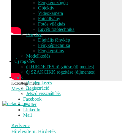
Fényképezőgép
Objektív
Videokamera
Fotóállvány
Fotós világítás
Egyéb fotótechnika
Fénykép
Digitális fénykép
Fényképtechnika
Fényképstílus
Modellkedés
Új rögzítés
új HIRDETÉS rögzítése (díjmentes)
új SZAKCIKK rögzítése (díjmentes)
Fiók
Bejelentkezés
Közösségi média
Regisztráció
Megosztás
Jelszó visszaállítás
Facebook
Twitter
LinkedIn
Mail
Kedvenc
Hitelesítem: Hirdetés