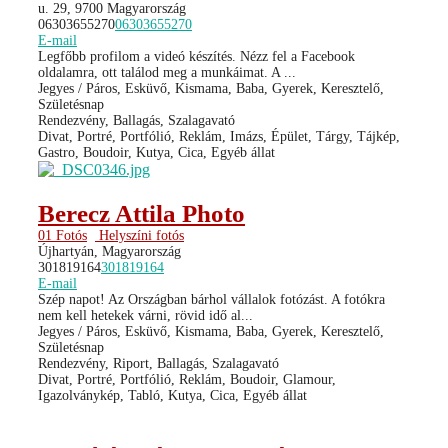
u. 29, 9700 Magyarország
06303655270
06303655270
E-mail
Legfőbb profilom a videó készítés. Nézz fel a Facebook
oldalamra, ott találod meg a munkáimat. A ...
Jegyes / Páros, Esküvő, Kismama, Baba, Gyerek, Keresztelő,
Születésnap
Rendezvény, Ballagás, Szalagavató
Divat, Portré, Portfólió, Reklám, Imázs, Épület, Tárgy, Tájkép,
Gastro, Boudoir, Kutya, Cica, Egyéb állat
Berecz Attila Photo
01 Fotós
Helyszíni fotós
Újhartyán, Magyarország
301819164
301819164
E-mail
Szép napot! Az Országban bárhol vállalok fotózást. A fotókra
nem kell hetekek várni, rövid idő al...
Jegyes / Páros, Esküvő, Kismama, Baba, Gyerek, Keresztelő,
Születésnap
Rendezvény, Riport, Ballagás, Szalagavató
Divat, Portré, Portfólió, Reklám, Boudoir, Glamour,
Igazolványkép, Tabló, Kutya, Cica, Egyéb állat