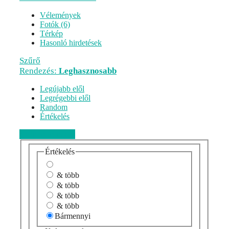
Vélemények
Fotók (6)
Térkép
Hasonló hirdetések
Szűrő
Rendezés:
Leghasznosabb
Legújabb elől
Legrégebbi elől
Random
Értékelés
Véleményezem
Értékelés
& több
& több
& több
& több
Bármennyi