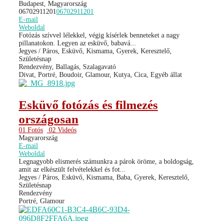
Budapest, Magyarország
06702911201
06702911201
E-mail
Weboldal
Fotózás szívvel lélekkel, végig kísérlek benneteket a nagy
pillanatokon. Legyen az esküvő, babavá...
Jegyes / Páros, Esküvő, Kismama, Gyerek, Keresztelő,
Születésnap
Rendezvény, Ballagás, Szalagavató
Divat, Portré, Boudoir, Glamour, Kutya, Cica, Egyéb állat
Esküvő fotózás és filmezés
országosan
01 Fotós
02 Videós
Magyarország
E-mail
Weboldal
Legnagyobb elismerés számunkra a párok öröme, a boldogság,
amit az elkészült felvételekkel és fot...
Jegyes / Páros, Esküvő, Kismama, Baba, Gyerek, Keresztelő,
Születésnap
Rendezvény
Portré, Glamour