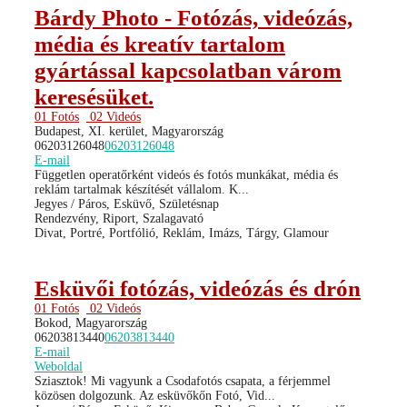
Bárdy Photo - Fotózás, videózás,
média és kreatív tartalom
gyártással kapcsolatban várom
keresésüket.
01 Fotós
02 Videós
Budapest, XI. kerület, Magyarország
06203126048
06203126048
E-mail
Független operatőrként videós és fotós munkákat, média és
reklám tartalmak készítését vállalom. K...
Jegyes / Páros, Esküvő, Születésnap
Rendezvény, Riport, Szalagavató
Divat, Portré, Portfólió, Reklám, Imázs, Tárgy, Glamour
Esküvői fotózás, videózás és drón
01 Fotós
02 Videós
Bokod, Magyarország
06203813440
06203813440
E-mail
Weboldal
Sziasztok! Mi vagyunk a Csodafotós csapata, a férjemmel
közösen dolgozunk. Az esküvőkőn Fotó, Vid...