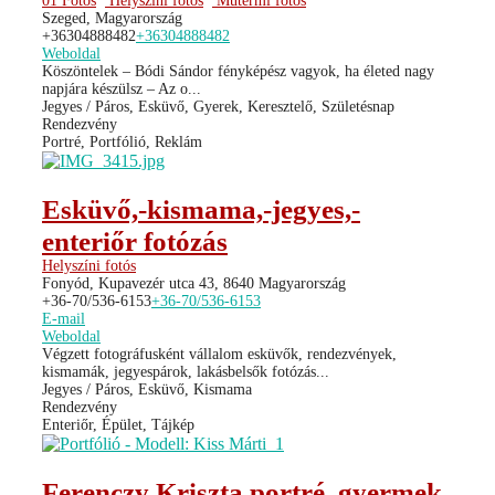
01 Fotós
Helyszíni fotós
Műtermi fotós
Szeged, Magyarország
+36304888482
+36304888482
Weboldal
Köszöntelek – Bódi Sándor fényképész vagyok, ha életed nagy
napjára készülsz – Az o...
Jegyes / Páros, Esküvő, Gyerek, Keresztelő, Születésnap
Rendezvény
Portré, Portfólió, Reklám
Esküvő,-kismama,-jegyes,-
enteriőr fotózás
Helyszíni fotós
Fonyód, Kupavezér utca 43, 8640 Magyarország
+36-70/536-6153
+36-70/536-6153
E-mail
Weboldal
Végzett fotográfusként vállalom esküvők, rendezvények,
kismamák, jegyespárok, lakásbelsők fotózás...
Jegyes / Páros, Esküvő, Kismama
Rendezvény
Enteriőr, Épület, Tájkép
Ferenczy Kriszta portré, gyermek,