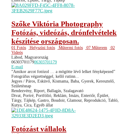
Enteriőr, Épület, Tárgy, Tájkép
Szőke Viktória Photography
Fotózás, videózás, drónfelvételek
készítése országosan.
01 Fotós
Helyszíni fotós
Műtermi fotós
07 Műterem
02
Videós
Lábod, Magyarország
06303701179
06303701179
E-mail
“Amikor arcot fotózol … a mögötte lévő lelket fényképezed”
Fotográfus végzettséggel, kellő rutinn...
Jegyes / Páros, Esküvő, Kismama, Baba, Gyerek, Keresztelő,
Születésnap
Rendezvény, Riport, Ballagás, Szalagavató
Divat, Portré, Portfólió, Reklám, Imázs, Enteriőr, Épület,
Tárgy, Tájkép, Gastro, Boudoir, Glamour, Reprodukció, Tabló,
Kutya, Cica, Egyéb állat
Fotózást vállalok