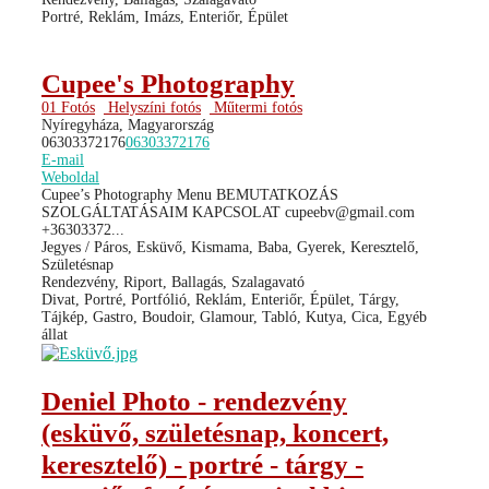
Portré, Reklám, Imázs, Enteriőr, Épület
Cupee's Photography
01 Fotós
Helyszíni fotós
Műtermi fotós
Nyíregyháza, Magyarország
06303372176
06303372176
E-mail
Weboldal
Cupee’s Photography Menu BEMUTATKOZÁS
SZOLGÁLTATÁSAIM KAPCSOLAT cupeebv@gmail.com
+36303372...
Jegyes / Páros, Esküvő, Kismama, Baba, Gyerek, Keresztelő,
Születésnap
Rendezvény, Riport, Ballagás, Szalagavató
Divat, Portré, Portfólió, Reklám, Enteriőr, Épület, Tárgy,
Tájkép, Gastro, Boudoir, Glamour, Tabló, Kutya, Cica, Egyéb
állat
Deniel Photo - rendezvény
(esküvő, születésnap, koncert,
keresztelő) - portré - tárgy -