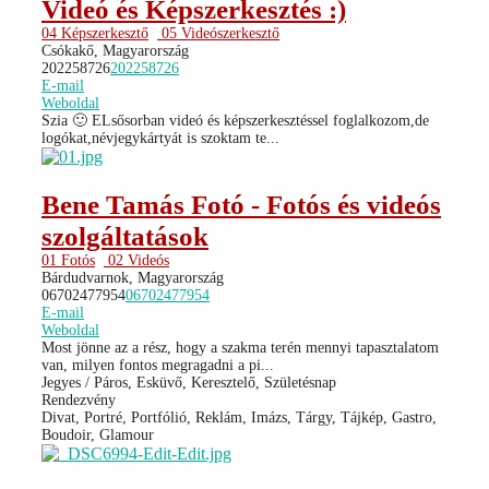
Videó és Képszerkesztés :)
04 Képszerkesztő
05 Videószerkesztő
Csókakő, Magyarország
202258726
202258726
E-mail
Weboldal
Szia 🙂 ELsősorban videó és képszerkesztéssel foglalkozom,de
logókat,névjegykártyát is szoktam te...
Bene Tamás Fotó - Fotós és videós
szolgáltatások
01 Fotós
02 Videós
Bárdudvarnok, Magyarország
06702477954
06702477954
E-mail
Weboldal
Most jönne az a rész, hogy a szakma terén mennyi tapasztalatom
van, milyen fontos megragadni a pi...
Jegyes / Páros, Esküvő, Keresztelő, Születésnap
Rendezvény
Divat, Portré, Portfólió, Reklám, Imázs, Tárgy, Tájkép, Gastro,
Boudoir, Glamour