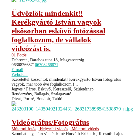
Üdvözlök mindenkit!!
Kerékgyártó István vagyok
elsősorban esküvő fotózással
foglalkozom, de vállalok
videózást is.
01 Fotós
Debrecen, Darabos utca 18, Magyarország
06308266871
06308266871
E-mail
Weboldal
Szeretettel köszöntök mindenkit! Kerékgyártó István fotográfus
vagyok, már több éve foglalkozom f...
Jegyes / Páros, Esküvő, Keresztelő, Születésnap
Rendezvény, Ballagás, Szalagavató
Divat, Portré, Boudoir, Tabló
Videógráfus/Fotográfus
Műtermi fotós
Helyszíni videós
Műtermi videós
Szombathely, Turcsánné dr.-né Horváth Erika dr., Kossuth Lajos