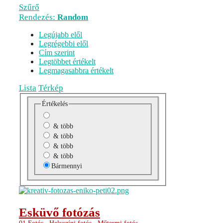
Szűrő
Rendezés:
Random
Legújabb elől
Legrégebbi elől
Cím szerint
Legtöbbet értékelt
Legmagasabbra értékelt
Lista
Térkép
Értékelés
& több
& több
& több
& több
Bármennyi
Esküvő fotózás