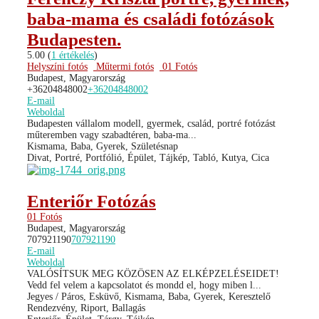
baba-mama és családi fotózások
Budapesten.
5.00
(
1 értékelés
)
Helyszíni fotós
Műtermi fotós
01 Fotós
Budapest, Magyarország
+36204848002
+36204848002
E-mail
Weboldal
Budapesten vállalom modell, gyermek, család, portré fotózást
műteremben vagy szabadtéren, baba-ma...
Kismama, Baba, Gyerek, Születésnap
Divat, Portré, Portfólió, Épület, Tájkép, Tabló, Kutya, Cica
Enteriőr Fotózás
01 Fotós
Budapest, Magyarország
707921190
707921190
E-mail
Weboldal
VALÓSÍTSUK MEG KÖZÖSEN AZ ELKÉPZELÉSEIDET!
Vedd fel velem a kapcsolatot és mondd el, hogy miben l...
Jegyes / Páros, Esküvő, Kismama, Baba, Gyerek, Keresztelő
Rendezvény, Riport, Ballagás