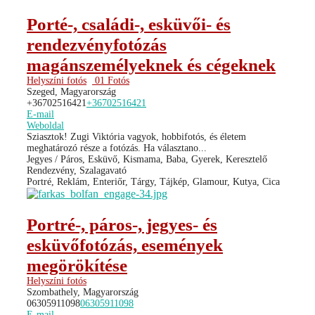
Porté-, családi-, esküvői- és
rendezvényfotózás
magánszemélyeknek és cégeknek
Helyszíni fotós
01 Fotós
Szeged, Magyarország
+36702516421
+36702516421
E-mail
Weboldal
Sziasztok! Zugi Viktória vagyok, hobbifotós, és életem
meghatározó része a fotózás. Ha választano...
Jegyes / Páros, Esküvő, Kismama, Baba, Gyerek, Keresztelő
Rendezvény, Szalagavató
Portré, Reklám, Enteriőr, Tárgy, Tájkép, Glamour, Kutya, Cica
Portré-, páros-, jegyes- és
esküvőfotózás, események
megörökítése
Helyszíni fotós
Szombathely, Magyarország
06305911098
06305911098
E-mail