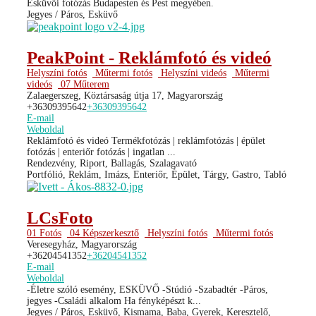
Esküvői fotózás Budapesten és Pest megyében.
Jegyes / Páros, Esküvő
PeakPoint - Reklámfotó és videó
Helyszíni fotós
Műtermi fotós
Helyszíni videós
Műtermi
videós
07 Műterem
Zalaegerszeg, Köztársaság útja 17, Magyarország
+36309395642
+36309395642
E-mail
Weboldal
Reklámfotó és videó Termékfotózás | reklámfotózás | épület
fotózás | enteriőr fotózás | ingatlan ...
Rendezvény, Riport, Ballagás, Szalagavató
Portfólió, Reklám, Imázs, Enteriőr, Épület, Tárgy, Gastro, Tabló
LCsFoto
01 Fotós
04 Képszerkesztő
Helyszíni fotós
Műtermi fotós
Veresegyház, Magyarország
+36204541352
+36204541352
E-mail
Weboldal
-Életre szóló esemény, ESKÜVŐ -Stúdió -Szabadtér -Páros,
jegyes -Családi alkalom Ha fényképészt k...
Jegyes / Páros, Esküvő, Kismama, Baba, Gyerek, Keresztelő,