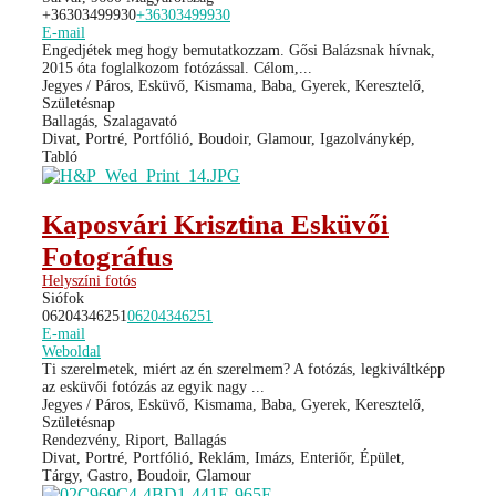
+36303499930
+36303499930
E-mail
Engedjétek meg hogy bemutatkozzam. Gősi Balázsnak hívnak,
2015 óta foglalkozom fotózással. Célom,...
Jegyes / Páros, Esküvő, Kismama, Baba, Gyerek, Keresztelő,
Születésnap
Ballagás, Szalagavató
Divat, Portré, Portfólió, Boudoir, Glamour, Igazolványkép,
Tabló
Kaposvári Krisztina Esküvői
Fotográfus
Helyszíni fotós
Siófok
06204346251
06204346251
E-mail
Weboldal
Ti szerelmetek, miért az én szerelmem? A fotózás, legkiváltképp
az esküvői fotózás az egyik nagy ...
Jegyes / Páros, Esküvő, Kismama, Baba, Gyerek, Keresztelő,
Születésnap
Rendezvény, Riport, Ballagás
Divat, Portré, Portfólió, Reklám, Imázs, Enteriőr, Épület,
Tárgy, Gastro, Boudoir, Glamour