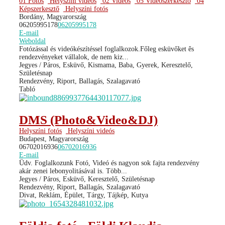
01 Fotós
Helyszíni videós
02 Videós
05 Videószerkesztő
04
Képszerkesztő
Helyszíni fotós
Bordány, Magyarország
06205995178
06205995178
E-mail
Weboldal
Fotózással és videókészítéssel foglalkozok.Főleg esküvőket ês
rendezvényeket vállalok, de nem kiz...
Jegyes / Páros, Esküvő, Kismama, Baba, Gyerek, Keresztelő,
Születésnap
Rendezvény, Riport, Ballagás, Szalagavató
Tabló
DMS (Photo&Video&DJ)
Helyszíni fotós
Helyszíni videós
Budapest, Magyarország
06702016936
06702016936
E-mail
Üdv. Foglalkozunk Fotó, Videó és nagyon sok fajta rendezvény
akár zenei lebonyolitásával is. Több...
Jegyes / Páros, Esküvő, Keresztelő, Születésnap
Rendezvény, Riport, Ballagás, Szalagavató
Divat, Reklám, Épület, Tárgy, Tájkép, Kutya