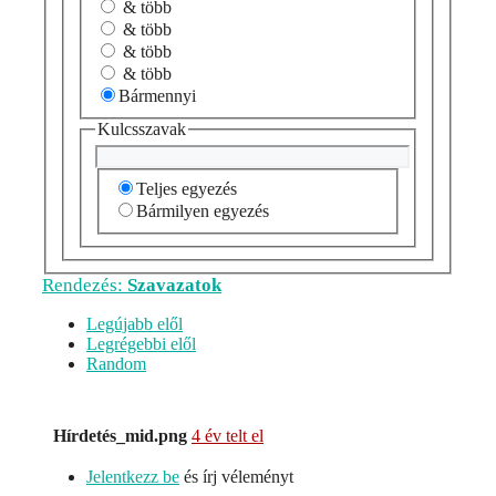
& több
& több
& több
& több
Bármennyi
Kulcsszavak
Teljes egyezés
Bármilyen egyezés
Rendezés:
Szavazatok
Legújabb elől
Legrégebbi elől
Random
Hírdetés_mid.png
4 év telt el
Jelentkezz be
és írj véleményt