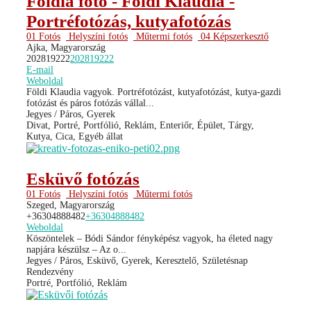
Földia fotó - Földi Klaudia -
Portréfotózás, kutyafotózás
01 Fotós
Helyszíni fotós
Műtermi fotós
04 Képszerkesztő
Ajka, Magyarország
202819222
202819222
E-mail
Weboldal
Földi Klaudia vagyok. Portréfotózást, kutyafotózást, kutya-gazdi
fotózást és páros fotózás vállal...
Jegyes / Páros, Gyerek
Divat, Portré, Portfólió, Reklám, Enteriőr, Épület, Tárgy,
Kutya, Cica, Egyéb állat
Esküvő fotózás
01 Fotós
Helyszíni fotós
Műtermi fotós
Szeged, Magyarország
+36304888482
+36304888482
Weboldal
Köszöntelek – Bódi Sándor fényképész vagyok, ha életed nagy
napjára készülsz – Az o...
Jegyes / Páros, Esküvő, Gyerek, Keresztelő, Születésnap
Rendezvény
Portré, Portfólió, Reklám