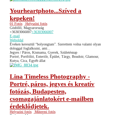
Yourheartphoto...Szíved a
kepeken!
01 Fotós
Helyszíni fotós
Gödöllő, Magyarország
+36303066007
+36303066007
E-mail
Weboldal
Éveken keresztül “bolyongtam”. Szerettem volna valami olyan
dologgal foglalkozni, ami...
Jegyes / Páros, Kismama, Gyerek, Születésnap
Portré, Portfólió, Enteriőr, Épület, Tárgy, Boudoir, Glamour,
Kutya, Cica, Egyéb állat
Lina Timeless Photography -
Portré, páros, jegyes és kreatív
fotózás, Budapesten,
csomagajánlatokért e-mailben
érdeklődjetek.
Helyszíni fotós
Műtermi fotós