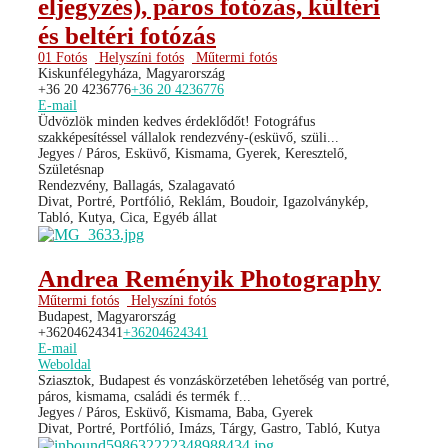
eljegyzés), páros fotózás, kültéri
és beltéri fotózás
01 Fotós
Helyszíni fotós
Műtermi fotós
Kiskunfélegyháza, Magyarország
+36 20 4236776
+36 20 4236776
E-mail
Üdvözlök minden kedves érdeklődőt! Fotográfus
szakképesítéssel vállalok rendezvény-(esküvő, szüli...
Jegyes / Páros, Esküvő, Kismama, Gyerek, Keresztelő,
Születésnap
Rendezvény, Ballagás, Szalagavató
Divat, Portré, Portfólió, Reklám, Boudoir, Igazolványkép,
Tabló, Kutya, Cica, Egyéb állat
Andrea Reményik Photography
Műtermi fotós
Helyszíni fotós
Budapest, Magyarország
+36204624341
+36204624341
E-mail
Weboldal
Sziasztok, Budapest és vonzáskörzetében lehetőség van portré,
páros, kismama, családi és termék f...
Jegyes / Páros, Esküvő, Kismama, Baba, Gyerek
Divat, Portré, Portfólió, Imázs, Tárgy, Gastro, Tabló, Kutya