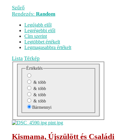
Szűrő
Rendezés:
Random
Legújabb elől
Legrégebbi elől
Cím szerint
Legtöbbet értékelt
Legmagasabbra értékelt
Lista
Térkép
Értékelés
& több
& több
& több
& több
Bármennyi
Kismama, Újszülött és Családi