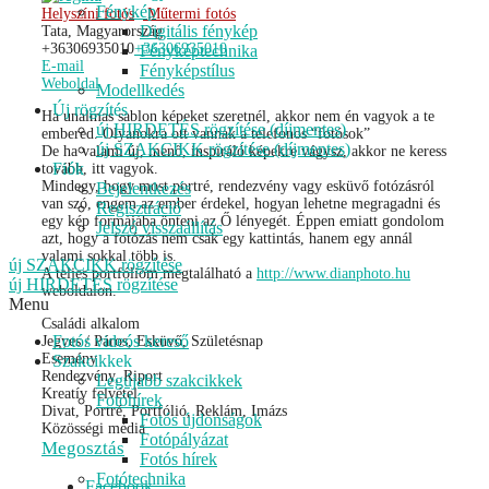
Fénykép
Helyszíni fotós
Műtermi fotós
Digitális fénykép
Tata, Magyarország
+36306935010
+36306935010
Fényképtechnika
E-mail
Fényképstílus
Weboldal
Modellkedés
Új rögzítés
Ha unalmas sablon képeket szeretnél, akkor nem én vagyok a te
új HIRDETÉS rögzítése (díjmentes)
embered. Olyanokra ott vannak a telefonos “fotósok”
új SZAKCIKK rögzítése (díjmentes)
De ha valami új, menő, inspiráló képekre vágysz, akkor ne keress
Fiók
tovább, itt vagyok.
Mindegy, hogy most portré, rendezvény vagy esküvő fotózásról
Bejelentkezés
van szó, engem az ember érdekel, hogyan lehetne megragadni és
Regisztráció
egy kép formájába önteni az Ő lényegét. Éppen emiatt gondolom
Jelszó visszaállítás
azt, hogy a fotózás nem csak egy kattintás, hanem egy annál
valami sokkal több is.
új SZAKCIKK rögzítése
A teljes portfólióm megtalálható a
http://www.dianphoto.hu
új HIRDETÉS rögzítése
weboldalon.
Menu
Családi alkalom
Fotós videós kereső
Jegyes / Páros, Esküvő, Születésnap
Esemény
Szakcikkek
Rendezvény, Riport
Legújabb szakcikkek
Kreatív felvétel
Fotóhírek
Divat, Portré, Portfólió, Reklám, Imázs
Fotós újdonságok
Közösségi média
Fotópályázat
Megosztás
Fotós hírek
Fotótechnika
Facebook