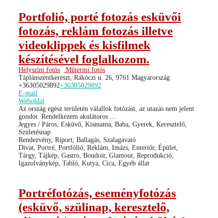
Portfolió, porté fotozás esküvői
fotozás, reklám fotozás illetve
videoklippek és kisfilmek
készítésével foglalkozom.
Helyszíni fotós
Műtermi fotós
Táplánszentkereszt, Rákóczi u. 26, 9761 Magyarország
+36305029892
+36305029892
E-mail
Weboldal
Az ország egész területén válallok fotózást, az utazás nem jelent
gondot. Rendelkezem akulátoros ...
Jegyes / Páros, Esküvő, Kismama, Baba, Gyerek, Keresztelő,
Születésnap
Rendezvény, Riport, Ballagás, Szalagavató
Divat, Portré, Portfólió, Reklám, Imázs, Enteriőr, Épület,
Tárgy, Tájkép, Gastro, Boudoir, Glamour, Reprodukció,
Igazolványkép, Tabló, Kutya, Cica, Egyéb állat
Portréfotózás, eseményfotózás
(esküvő, szülinap, keresztelő,