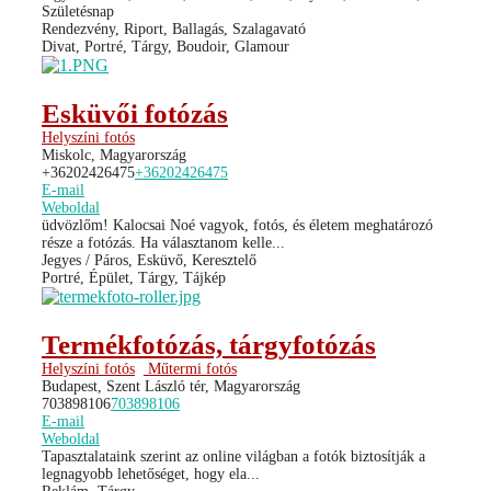
Születésnap
Rendezvény, Riport, Ballagás, Szalagavató
Divat, Portré, Tárgy, Boudoir, Glamour
Esküvői fotózás
Helyszíni fotós
Miskolc, Magyarország
+36202426475
+36202426475
E-mail
Weboldal
üdvözlőm! Kalocsai Noé vagyok, fotós, és életem meghatározó
része a fotózás. Ha választanom kelle...
Jegyes / Páros, Esküvő, Keresztelő
Portré, Épület, Tárgy, Tájkép
Termékfotózás, tárgyfotózás
Helyszíni fotós
Műtermi fotós
Budapest, Szent László tér, Magyarország
703898106
703898106
E-mail
Weboldal
Tapasztalataink szerint az online világban a fotók biztosítják a
legnagyobb lehetőséget, hogy ela...