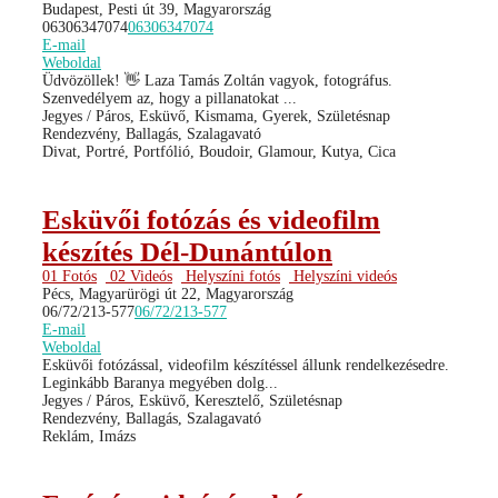
Budapest, Pesti út 39, Magyarország
06306347074
06306347074
E-mail
Weboldal
Üdvözöllek! 👋 Laza Tamás Zoltán vagyok, fotográfus.
Szenvedélyem az, hogy a pillanatokat ...
Jegyes / Páros, Esküvő, Kismama, Gyerek, Születésnap
Rendezvény, Ballagás, Szalagavató
Divat, Portré, Portfólió, Boudoir, Glamour, Kutya, Cica
Esküvői fotózás és videofilm
készítés Dél-Dunántúlon
01 Fotós
02 Videós
Helyszíni fotós
Helyszíni videós
Pécs, Magyarürögi út 22, Magyarország
06/72/213-577
06/72/213-577
E-mail
Weboldal
Esküvői fotózással, videofilm készítéssel állunk rendelkezésedre.
Leginkább Baranya megyében dolg...
Jegyes / Páros, Esküvő, Keresztelő, Születésnap
Rendezvény, Ballagás, Szalagavató
Reklám, Imázs