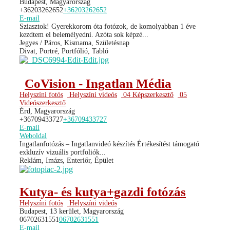
Budapest, Magyarország
+36203262652
+36203262652
E-mail
Sziasztok! Gyerekkorom óta fotózok, de komolyabban 1 éve
kezdtem el belemélyedni. Azóta sok képzé...
Jegyes / Páros, Kismama, Születésnap
Divat, Portré, Portfólió, Tabló
CoVision - Ingatlan Média
Helyszíni fotós
Helyszíni videós
04 Képszerkesztő
05
Videószerkesztő
Érd, Magyarország
+36709433727
+36709433727
E-mail
Weboldal
Ingatlanfotózás – Ingatlanvideó készítés Értékesítést támogató
exkluzív vizuális portfoliók...
Reklám, Imázs, Enteriőr, Épület
Kutya- és kutya+gazdi fotózás
Helyszíni fotós
Helyszíni videós
Budapest, 13 kerület, Magyarország
06702631551
06702631551
E-mail