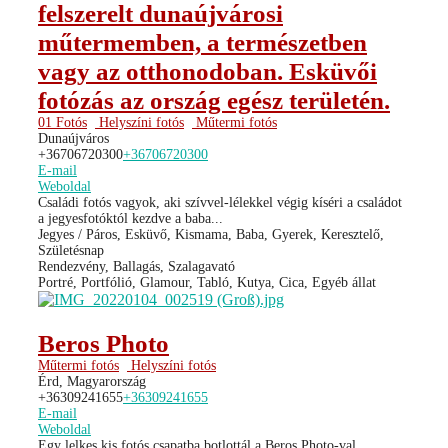
felszerelt dunaújvárosi
műtermemben, a természetben
vagy az otthonodoban. Esküvői
fotózás az ország egész területén.
01 Fotós
Helyszíni fotós
Műtermi fotós
Dunaújváros
+36706720300
+36706720300
E-mail
Weboldal
Családi fotós vagyok, aki szívvel-lélekkel végig kíséri a családot
a jegyesfotóktól kezdve a baba...
Jegyes / Páros, Esküvő, Kismama, Baba, Gyerek, Keresztelő,
Születésnap
Rendezvény, Ballagás, Szalagavató
Portré, Portfólió, Glamour, Tabló, Kutya, Cica, Egyéb állat
Beros Photo
Műtermi fotós
Helyszíni fotós
Érd, Magyarország
+36309241655
+36309241655
E-mail
Weboldal
Egy lelkes kis fotós csapatba botlottál a Beros Photo-val,