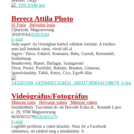
Reklám, Tárgy
Berecz Attila Photo
01 Fotós
Helyszíni fotós
Újhartyán, Magyarország
301819164
301819164
E-mail
Szép napot! Az Országban bárhol vállalok fotózást. A fotókra
nem kell hetekek várni, rövid idő al...
Jegyes / Páros, Esküvő, Kismama, Baba, Gyerek, Keresztelő,
Születésnap
Rendezvény, Riport, Ballagás, Szalagavató
Divat, Portré, Portfólió, Reklám, Boudoir, Glamour,
Igazolványkép, Tabló, Kutya, Cica, Egyéb állat
Videógráfus/Fotográfus
Műtermi fotós
Helyszíni videós
Műtermi videós
Szombathely, Turcsánné dr.-né Horváth Erika dr., Kossuth Lajos
u. 29, 9700 Magyarország
06303655270
06303655270
E-mail
Legfőbb profilom a videó készítés. Nézz fel a Facebook
oldalamra, ott találod meg a munkáimat. A ...