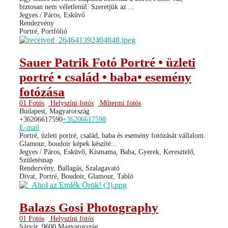
biztosan nem véletlenül. Szeretjük az ...
Jegyes / Páros, Esküvő
Rendezvény
Portré, Portfólió
Sauer Patrik Fotó Portré • üzleti
portré • család • baba• esemény
fotózása
01 Fotós
Helyszíni fotós
Műtermi fotós
Budapest, Magyarország
+36206617590
+36206617590
E-mail
Portré, üzleti portré, család, baba és esemény fotózását vállalom.
Glamour, boudoir képek készíté...
Jegyes / Páros, Esküvő, Kismama, Baba, Gyerek, Keresztelő,
Születésnap
Rendezvény, Ballagás, Szalagavató
Divat, Portré, Boudoir, Glamour, Tabló
Balazs Gosi Photography
01 Fotós
Helyszíni fotós
Sárvár, 9600 Magyarország