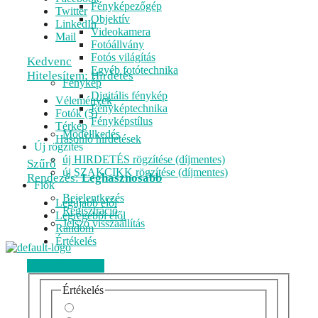
Fényképezőgép
Twitter
Objektív
LinkedIn
Videokamera
Mail
Fotóállvány
Fotós világítás
Kedvenc
Egyéb fotótechnika
Hitelesítem: Hirdetés
Fénykép
Digitális fénykép
Vélemények
Fényképtechnika
Fotók (5)
Fényképstílus
Térkép
Modellkedés
Hasonló hirdetések
Új rögzítés
új HIRDETÉS rögzítése (díjmentes)
Szűrő
új SZAKCIKK rögzítése (díjmentes)
Rendezés:
Leghasznosabb
Fiók
Bejelentkezés
Legújabb elől
Regisztráció
Legrégebbi elől
Jelszó visszaállítás
Random
Értékelés
Véleményezem
Értékelés