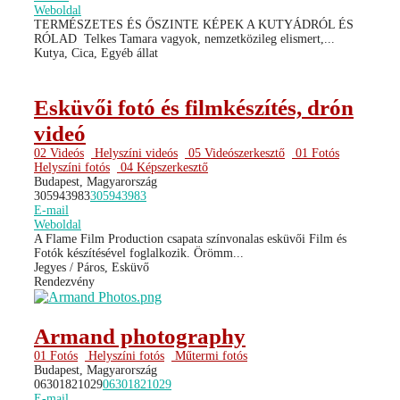
Weboldal
TERMÉSZETES ÉS ŐSZINTE KÉPEK A KUTYÁDRÓL ÉS
RÓLAD ​ Telkes Tamara vagyok, nemzetközileg elismert,...
Kutya, Cica, Egyéb állat
Esküvői fotó és filmkészítés, drón
videó
02 Videós
Helyszíni videós
05 Videószerkesztő
01 Fotós
Helyszíni fotós
04 Képszerkesztő
Budapest, Magyarország
305943983
305943983
E-mail
Weboldal
A Flame Film Production csapata színvonalas esküvői Film és
Fotók készítésével foglalkozik. Örömm...
Jegyes / Páros, Esküvő
Rendezvény
Armand photography
01 Fotós
Helyszíni fotós
Műtermi fotós
Budapest, Magyarország
06301821029
06301821029
E-mail