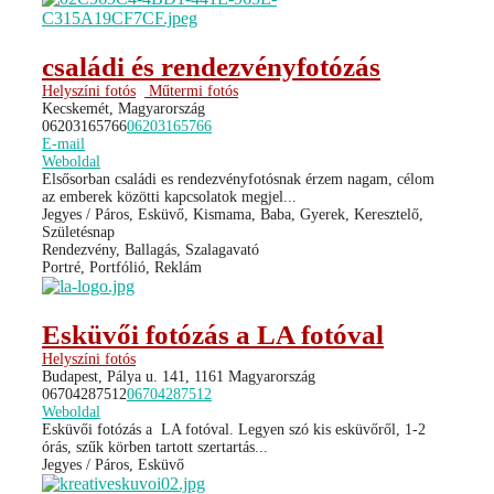
családi és rendezvényfotózás
Helyszíni fotós
Műtermi fotós
Kecskemét, Magyarország
06203165766
06203165766
E-mail
Weboldal
Elsősorban családi es rendezvényfotósnak érzem nagam, célom
az emberek közötti kapcsolatok megjel...
Jegyes / Páros, Esküvő, Kismama, Baba, Gyerek, Keresztelő,
Születésnap
Rendezvény, Ballagás, Szalagavató
Portré, Portfólió, Reklám
Esküvői fotózás a LA fotóval
Helyszíni fotós
Budapest, Pálya u. 141, 1161 Magyarország
06704287512
06704287512
Weboldal
Esküvői fotózás a LA fotóval. Legyen szó kis esküvőről, 1-2
órás, szűk körben tartott szertartás...
Jegyes / Páros, Esküvő