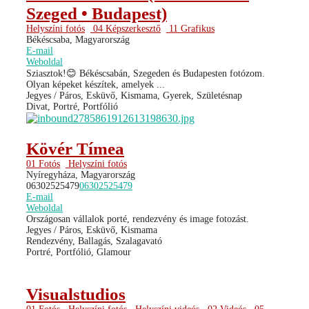
Szeged • Budapest)
Helyszíni fotós
04 Képszerkesztő
11 Grafikus
Békéscsaba, Magyarország
E-mail
Weboldal
Sziasztok!😊 Békéscsabán, Szegeden és Budapesten fotózom.
Olyan képeket készítek, amelyek ...
Jegyes / Páros, Esküvő, Kismama, Gyerek, Születésnap
Divat, Portré, Portfólió
Kövér Tímea
01 Fotós
Helyszíni fotós
Nyíregyháza, Magyarország
06302525479
06302525479
E-mail
Weboldal
Országosan vállalok porté, rendezvény és image fotozást.
Jegyes / Páros, Esküvő, Kismama
Rendezvény, Ballagás, Szalagavató
Portré, Portfólió, Glamour
Visualstudios