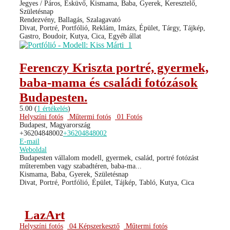
Jegyes / Páros, Esküvő, Kismama, Baba, Gyerek, Keresztelő,
Születésnap
Rendezvény, Ballagás, Szalagavató
Divat, Portré, Portfólió, Reklám, Imázs, Épület, Tárgy, Tájkép,
Gastro, Boudoir, Kutya, Cica, Egyéb állat
Ferenczy Kriszta portré, gyermek,
baba-mama és családi fotózások
Budapesten.
5.00
(
1 értékelés
)
Helyszíni fotós
Műtermi fotós
01 Fotós
Budapest, Magyarország
+36204848002
+36204848002
E-mail
Weboldal
Budapesten vállalom modell, gyermek, család, portré fotózást
műteremben vagy szabadtéren, baba-ma...
Kismama, Baba, Gyerek, Születésnap
Divat, Portré, Portfólió, Épület, Tájkép, Tabló, Kutya, Cica
LazArt
Helyszíni fotós
04 Képszerkesztő
Műtermi fotós