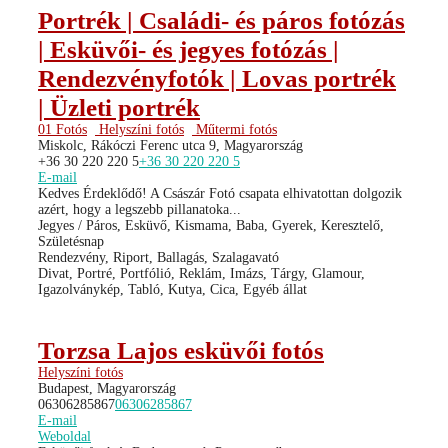
Portrék | Családi- és páros fotózás
| Esküvői- és jegyes fotózás |
Rendezvényfotók | Lovas portrék
| Üzleti portrék
01 Fotós
Helyszíni fotós
Műtermi fotós
Miskolc, Rákóczi Ferenc utca 9, Magyarország
+36 30 220 220 5
+36 30 220 220 5
E-mail
Kedves Érdeklődő! A Császár Fotó csapata elhivatottan dolgozik
azért, hogy a legszebb pillanatoka...
Jegyes / Páros, Esküvő, Kismama, Baba, Gyerek, Keresztelő,
Születésnap
Rendezvény, Riport, Ballagás, Szalagavató
Divat, Portré, Portfólió, Reklám, Imázs, Tárgy, Glamour,
Igazolványkép, Tabló, Kutya, Cica, Egyéb állat
Torzsa Lajos esküvői fotós
Helyszíni fotós
Budapest, Magyarország
06306285867
06306285867
E-mail
Weboldal