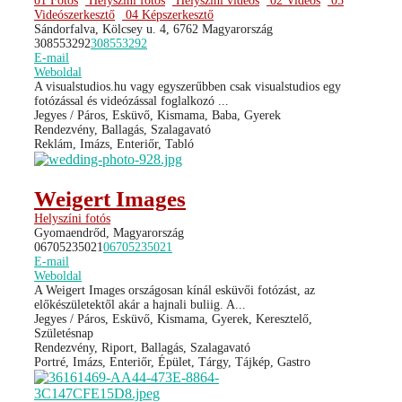
01 Fotós
Helyszíni fotós
Helyszíni videós
02 Videós
05
Videószerkesztő
04 Képszerkesztő
Sándorfalva, Kölcsey u. 4, 6762 Magyarország
308553292
308553292
E-mail
Weboldal
A visualstudios.hu vagy egyszerűbben csak visualstudios egy
fotózással és videózással foglalkozó ...
Jegyes / Páros, Esküvő, Kismama, Baba, Gyerek
Rendezvény, Ballagás, Szalagavató
Reklám, Imázs, Enteriőr, Tabló
Weigert Images
Helyszíni fotós
Gyomaendrőd, Magyarország
06705235021
06705235021
E-mail
Weboldal
A Weigert Images országosan kínál esküvői fotózást, az
előkészületektől akár a hajnali buliig. A...
Jegyes / Páros, Esküvő, Kismama, Gyerek, Keresztelő,
Születésnap
Rendezvény, Riport, Ballagás, Szalagavató
Portré, Imázs, Enteriőr, Épület, Tárgy, Tájkép, Gastro