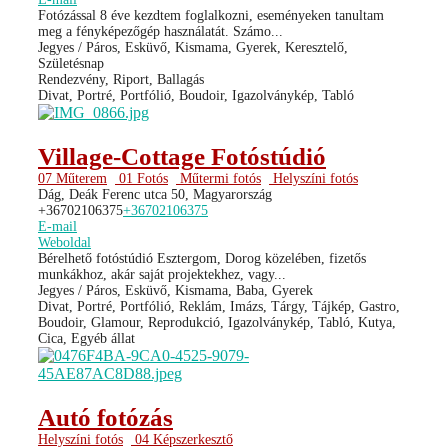
Fotózással 8 éve kezdtem foglalkozni, eseményeken tanultam
meg a fényképezőgép használatát. Számo...
Jegyes / Páros, Esküvő, Kismama, Gyerek, Keresztelő,
Születésnap
Rendezvény, Riport, Ballagás
Divat, Portré, Portfólió, Boudoir, Igazolványkép, Tabló
Village-Cottage Fotóstúdió
07 Műterem
01 Fotós
Műtermi fotós
Helyszíni fotós
Dág, Deák Ferenc utca 50, Magyarország
+36702106375
+36702106375
E-mail
Weboldal
Bérelhető fotóstúdió Esztergom, Dorog közelében, fizetős
munkákhoz, akár saját projektekhez, vagy...
Jegyes / Páros, Esküvő, Kismama, Baba, Gyerek
Divat, Portré, Portfólió, Reklám, Imázs, Tárgy, Tájkép, Gastro,
Boudoir, Glamour, Reprodukció, Igazolványkép, Tabló, Kutya,
Cica, Egyéb állat
Autó fotózás
Helyszíni fotós
04 Képszerkesztő