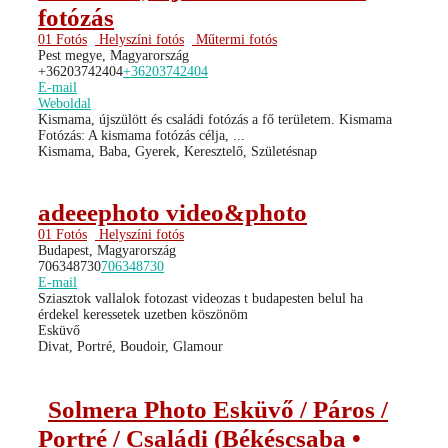
fotózás
01 Fotós
Helyszíni fotós
Műtermi fotós
Pest megye, Magyarország
+36203742404
+36203742404
E-mail
Weboldal
Kismama, újszülött és családi fotózás a fő területem. Kismama
Fotózás: A kismama fotózás célja, ...
Kismama, Baba, Gyerek, Keresztelő, Születésnap
adeeephoto video&photo
01 Fotós
Helyszíni fotós
Budapest, Magyarország
706348730
706348730
E-mail
Sziasztok vallalok fotozast videozas t budapesten belul ha
érdekel keressetek uzetben köszönöm
Esküvő
Divat, Portré, Boudoir, Glamour
Solmera Photo Esküvő / Páros /
Portré / Családi (Békéscsaba •