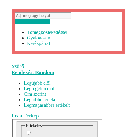
Útvonaltervezés
Tömegközlekedéssel
Gyalogosan
Kerékpárral
Szűrő
Rendezés:
Random
Legújabb elől
Legrégebbi elől
Cím szerint
Legtöbbet értékelt
Legmagasabbra értékelt
Lista
Térkép
Értékelés