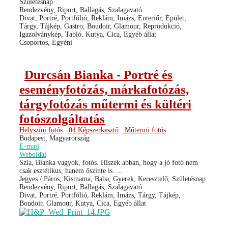
Születésnap
Rendezvény, Riport, Ballagás, Szalagavató
Divat, Portré, Portfólió, Reklám, Imázs, Enteriőr, Épület,
Tárgy, Tájkép, Gastro, Boudoir, Glamour, Reprodukció,
Igazolványkép, Tabló, Kutya, Cica, Egyéb állat
Csoportos, Egyéni
Durcsán Bianka - Portré és
eseményfotózás, márkafotózás,
tárgyfotózás műtermi és kültéri
fotószolgáltatás
Helyszíni fotós
04 Képszerkesztő
Műtermi fotós
Budapest, Magyarország
E-mail
Weboldal
Szia, Bianka vagyok, fotós. Hiszek abban, hogy a jó fotó nem
csak esztétikus, hanem őszinte is. ...
Jegyes / Páros, Kismama, Baba, Gyerek, Keresztelő, Születésnap
Rendezvény, Riport, Ballagás, Szalagavató
Divat, Portré, Portfólió, Reklám, Imázs, Tárgy, Tájkép,
Boudoir, Glamour, Kutya, Cica, Egyéb állat