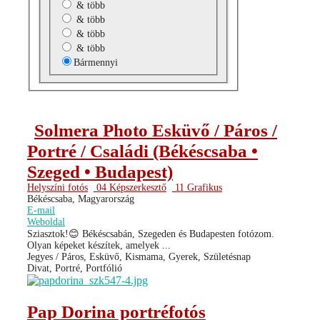
& több
& több
& több
& több
Bármennyi
Solmera Photo Esküvő / Páros /
Portré / Családi (Békéscsaba •
Szeged • Budapest)
Helyszíni fotós
04 Képszerkesztő
11 Grafikus
Békéscsaba, Magyarország
E-mail
Weboldal
Sziasztok!😊 Békéscsabán, Szegeden és Budapesten fotózom.
Olyan képeket készítek, amelyek ...
Jegyes / Páros, Esküvő, Kismama, Gyerek, Születésnap
Divat, Portré, Portfólió
Pap Dorina portréfotós