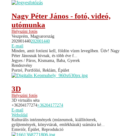
Nagy Péter János - fotó, videó,
utómunka
Helyszíni fotós
Veszprém, Magyarország
202001440
202001440
E-mail
Minden, amit fotózni kell, földön vízen levegőben. Üdv! Nagy
Péter Jánosnak hívnak, és több éve f...
Jegyes / Páros, Kismama, Baba, Gyerek
Rendezvény
Portré, Portfólió, Reklám, Épület
3D
Helyszíni fotós
3D virtuális séta
+36204177274
+36204177274
E-mail
Weboldal
Kulturális intézmények (múzeumok, kiállítóterek,
gyűjtemények, könyvtárak, emlékházak) számára ké...
Enteriőr, Épület, Reprodukció