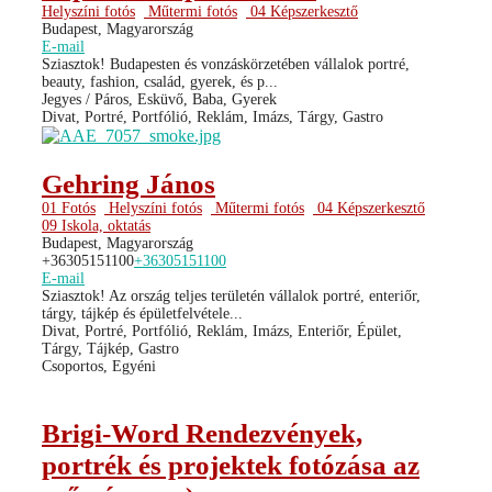
Helyszíni fotós
Műtermi fotós
04 Képszerkesztő
Budapest, Magyarország
E-mail
Sziasztok! Budapesten és vonzáskörzetében vállalok portré,
beauty, fashion, család, gyerek, és p...
Jegyes / Páros, Esküvő, Baba, Gyerek
Divat, Portré, Portfólió, Reklám, Imázs, Tárgy, Gastro
Gehring János
01 Fotós
Helyszíni fotós
Műtermi fotós
04 Képszerkesztő
09 Iskola, oktatás
Budapest, Magyarország
+36305151100
+36305151100
E-mail
Sziasztok! Az ország teljes területén vállalok portré, enteriőr,
tárgy, tájkép és épületfelvétele...
Divat, Portré, Portfólió, Reklám, Imázs, Enteriőr, Épület,
Tárgy, Tájkép, Gastro
Csoportos, Egyéni
Brigi-Word Rendezvények,
portrék és projektek fotózása az