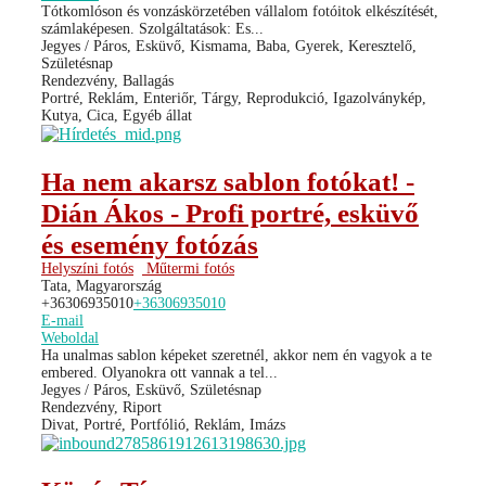
Tótkomlóson és vonzáskörzetében vállalom fotóitok elkészítését,
számlaképesen. Szolgáltatások: Es...
Jegyes / Páros, Esküvő, Kismama, Baba, Gyerek, Keresztelő,
Születésnap
Rendezvény, Ballagás
Portré, Reklám, Enteriőr, Tárgy, Reprodukció, Igazolványkép,
Kutya, Cica, Egyéb állat
Ha nem akarsz sablon fotókat! -
Dián Ákos - Profi portré, esküvő
és esemény fotózás
Helyszíni fotós
Műtermi fotós
Tata, Magyarország
+36306935010
+36306935010
E-mail
Weboldal
Ha unalmas sablon képeket szeretnél, akkor nem én vagyok a te
embered. Olyanokra ott vannak a tel...
Jegyes / Páros, Esküvő, Születésnap
Rendezvény, Riport
Divat, Portré, Portfólió, Reklám, Imázs