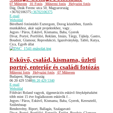
07 Műterem
01 Fotós
Műtermi fotós
Helyszíni fotós
Dág, Deák Ferenc utca 50, Magyarország
+36702106375
+36702106375
E-mail
Weboldal
Bérelhető fotóstúdió Esztergom, Dorog közelében, fizetős
munkákhoz, akár saját projektekhez, vagy...
Jegyes / Páros, Esküvő, Kismama, Baba, Gyerek
Divat, Portré, Portfólió, Reklám, Imázs, Tárgy, Tájkép, Gastro,
Boudoir, Glamour, Reprodukció, Igazolványkép, Tabló, Kutya,
Cica, Egyéb állat
Esküvő, család, kismama, üzleti
portré, enteriőr és családi fotózás
Műtermi fotós
Helyszíni fotós
07 Műterem
Budapest, Magyarország
06 20 429 5340
06 20 429 5340
E-mail
Weboldal
Földvári Roland vagyok, újgenerációs esküvő fényképészként
több mint 15 éve foglalkozom esküvők f...
Jegyes / Páros, Esküvő, Kismama, Baba, Gyerek, Keresztelő,
Születésnap
Rendezvény, Riport, Ballagás, Szalagavató
Divat, Portré, Portfólió, Enteriőr, Épület, Boudoir, Glamour,