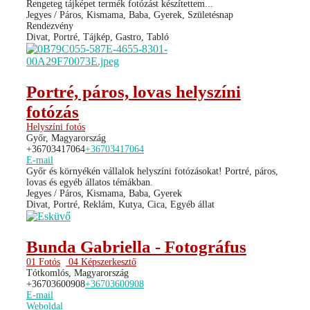
Rengeteg tájképet termék fotózást készítettem...
Jegyes / Páros, Kismama, Baba, Gyerek, Születésnap
Rendezvény
Divat, Portré, Tájkép, Gastro, Tabló
Portré, páros, lovas helyszíni
fotózás
Helyszíni fotós
Győr, Magyarország
+36703417064
+36703417064
E-mail
Győr és környékén vállalok helyszíni fotózásokat! Portré, páros,
lovas és egyéb állatos témákban.
Jegyes / Páros, Kismama, Baba, Gyerek
Divat, Portré, Reklám, Kutya, Cica, Egyéb állat
Bunda Gabriella - Fotográfus
01 Fotós
04 Képszerkesztő
Tótkomlós, Magyarország
+36703600908
+36703600908
E-mail
Weboldal