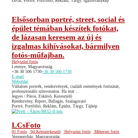
Divat, Portré, Portfólió, Reklám, Tárgy, Igazolványkép
Elsősorban portré, street, social és
épület témában készítek fotókat,
de lázasan keresem az új és
izgalmas kihívásokat, bármilyen
fotós-műfajban.
Helyszíni fotós
Letenye, Magyarország
+36 30 506 1730
+36 30 506 1730
E-mail
Weboldal
Vállalom portrék, rendezvények, családi események fotózását,
professzionális színvonalon. Ha már ...
Jegyes / Páros, Esküvő, Keresztelő
Rendezvény, Riport, Ballagás, Szalagavató
Portré, Portfólió, Reklám, Épület, Tárgy, Tájkép
LCsFoto
01 Fotós
04 Képszerkesztő
Helyszíni fotós
Műtermi fotós
Veresegyház, Magyarország