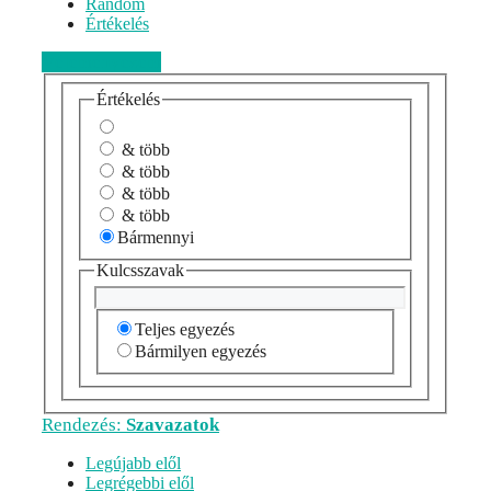
Random
Értékelés
Véleményezem
Értékelés
& több
& több
& több
& több
Bármennyi
Kulcsszavak
Teljes egyezés
Bármilyen egyezés
Rendezés:
Szavazatok
Legújabb elől
Legrégebbi elől