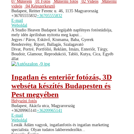
07 Műterem
01 Fotós
Műtermi fotós
02 Videós
Műtermi
videós
04 Képszerkesztő
Budapest, Reitter Ferenc u. 46, 1135 Magyarország
+36705555832
+36705555832
E-mail
Weboldal
A Studio Heaven Budapest legújabb napfényes fotóstúdiója,
mely idén áprilisban nyitotta meg kapui...
Jegyes / Páros, Esküvő, Kismama, Baba, Gyerek
Rendezvény, Riport, Ballagás, Szalagavató
Divat, Portré, Portfólió, Reklám, Imázs, Enteriőr, Tárgy,
Boudoir, Glamour, Reprodukció, Tabló, Kutya, Cica, Egyéb
állat
Ingatlan és enteriőr fotózás, 3D
webséta készítés Budapesten és
Pest megyében
Helyszíni fotós
Budapest, Akácfa utca, Magyarország
+36209965141
+36209965141
E-mail
Weboldal
Lesták Ádám vagyok, ingatlanfotós és ingatlan marketing
specialista. Olyan tudatos lakberendezőkn...