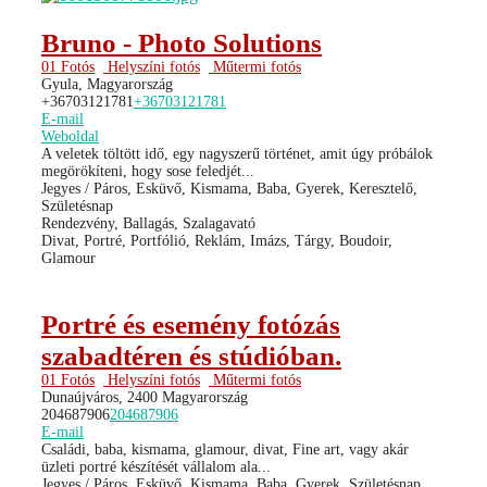
Bruno - Photo Solutions
01 Fotós
Helyszíni fotós
Műtermi fotós
Gyula, Magyarország
+36703121781
+36703121781
E-mail
Weboldal
A veletek töltött idő, egy nagyszerű történet, amit úgy próbálok
megörökíteni, hogy sose feledjét...
Jegyes / Páros, Esküvő, Kismama, Baba, Gyerek, Keresztelő,
Születésnap
Rendezvény, Ballagás, Szalagavató
Divat, Portré, Portfólió, Reklám, Imázs, Tárgy, Boudoir,
Glamour
Portré és esemény fotózás
szabadtéren és stúdióban.
01 Fotós
Helyszíni fotós
Műtermi fotós
Dunaújváros, 2400 Magyarország
204687906
204687906
E-mail
Családi, baba, kismama, glamour, divat, Fine art, vagy akár
üzleti portré készítését vállalom ala...
Jegyes / Páros, Esküvő, Kismama, Baba, Gyerek, Születésnap