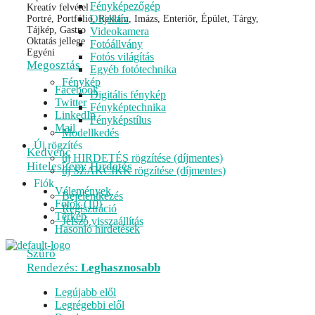
Fényképezőgép
Kreatív felvétel
Objektív
Portré, Portfólió, Reklám, Imázs, Enteriőr, Épület, Tárgy,
Tájkép, Gastro
Videokamera
Oktatás jellege
Fotóállvány
Egyéni
Fotós világítás
Megosztás
Egyéb fotótechnika
Fénykép
Facebook
Digitális fénykép
Twitter
Fényképtechnika
LinkedIn
Fényképstílus
Mail
Modellkedés
Új rögzítés
Kedvenc
új HIRDETÉS rögzítése (díjmentes)
Hitelesítem: Hirdetés
új SZAKCIKK rögzítése (díjmentes)
Fiók
Vélemények
Bejelentkezés
Fotók (10)
Regisztráció
Térkép
Jelszó visszaállítás
Hasonló hirdetések
Szűrő
Rendezés:
Leghasznosabb
Legújabb elől
Legrégebbi elől