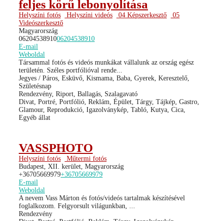
feljes körű lebonyolítása
Helyszíni fotós
Helyszíni videós
04 Képszerkesztő
05
Videószerkesztő
Magyarország
06204538910
06204538910
E-mail
Weboldal
Társammal fotós és videós munkákat vállalunk az ország egész
területén. Széles portfólióval rende...
Jegyes / Páros, Esküvő, Kismama, Baba, Gyerek, Keresztelő,
Születésnap
Rendezvény, Riport, Ballagás, Szalagavató
Divat, Portré, Portfólió, Reklám, Épület, Tárgy, Tájkép, Gastro,
Glamour, Reprodukció, Igazolványkép, Tabló, Kutya, Cica,
Egyéb állat
VASSPHOTO
Helyszíni fotós
Műtermi fotós
Budapest, XII. kerület, Magyarország
+36705669979
+36705669979
E-mail
Weboldal
A nevem Vass Márton és fotós/videós tartalmak készítésével
foglalkozom. Felgyorsult világunkban, ...
Rendezvény