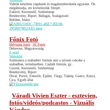
Weboldal
Videók készítése cégeknek és magánembereknek egyaránt. Ön
megálmodja, mi kivitelezzük filmjét.
Esküvő, Keresztelő, Születésnap
Rendezvény, Riport, Ballagás, Szalagavató
Reklám, Imázs
Főnix Fotó
Helyszíni fotós
01 Fotós
Debrecen, Magyarország
E-mail
Weboldal
Számomra a szabadtéri fotózás ami a szívem csücske a
szabadban, természetben. Családi fotózás, gy...
Gyerek, Keresztelő, Születésnap
Rendezvény, Riport
Divat, Portré, Enteriőr, Épület, Tárgy, Tájkép, Gastro, Kutya,
Cica, Egyéb állat
Váradi Vivien Eszter - esztevien,
fotós/videós/podcastos - Vizuális
Vándor