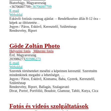
Biatorbágy, Magyarország
+36706007709
+36706007709
E-mail
Weboldal
Esküvői fotózás csomag ajánlat: – Rendelkezésre állás 8-12 óra –
képek az öltöztetésr...
Jegyes / Páros, Esküvő, Keresztelő, Születésnap
Rendezvény, Riport
Göde Zoltán Photo
Helyszíni fotós
Műtermi fotós
Érd, Magyarország
203986273
203986273
E-mail
Weboldal
Szeretek történeteket mesélni a képeimen keresztül. Szeretném
mindenkinek megadni a lehetőséget, ...
Jegyes / Páros, Esküvő, Kismama, Baba, Gyerek, Keresztelő,
Születésnap
Rendezvény, Riport, Ballagás, Szalagavató
Divat, Portré, Portfólió, Boudoir, Glamour, Tabló, Kutya, Cica
Fotós és videós szolgáltatások