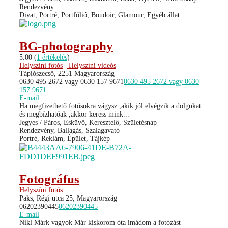
Rendezvény
Divat, Portré, Portfólió, Boudoir, Glamour, Egyéb állat
BG-photography
5.00
(
1 értékelés
)
Helyszíni fotós
Helyszíni videós
Tápiószecső, 2251 Magyarország
0630 495 2672 vagy 0630 157 9671
0630 495 2672 vagy 0630
157 9671
E-mail
Ha megfizethető fotósokra vágysz ,akik jól elvégzik a dolgukat
és megbízhatóak ,akkor keress mink...
Jegyes / Páros, Esküvő, Keresztelő, Születésnap
Rendezvény, Ballagás, Szalagavató
Portré, Reklám, Épület, Tájkép
Fotográfus
Helyszíni fotós
Paks, Régi utca 25, Magyarország
06202390445
06202390445
E-mail
Nikl Márk vagyok Már kiskorom óta imádom a fotózást