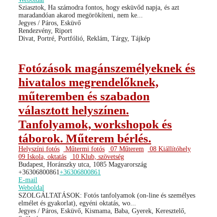
Sziasztok, Ha számodra fontos, hogy esküvőd napja, és azt
maradandóan akarod megörökíteni, nem ke...
Jegyes / Páros, Esküvő
Rendezvény, Riport
Divat, Portré, Portfólió, Reklám, Tárgy, Tájkép
Fotózások magánszemélyeknek és
hivatalos megrendelőknek,
műteremben és szabadon
választott helyszínen.
Tanfolyamok, workshopok és
táborok. Műterem bérlés.
Helyszíni fotós
Műtermi fotós
07 Műterem
08 Kiállítóhely
09 Iskola, oktatás
10 Klub, szövetség
Budapest, Horánszky utca, 1085 Magyarország
+36306800861
+36306800861
E-mail
Weboldal
SZOLGÁLTATÁSOK: Fotós tanfolyamok (on-line és személyes
elmélet és gyakorlat), egyéni oktatás, wo...
Jegyes / Páros, Esküvő, Kismama, Baba, Gyerek, Keresztelő,