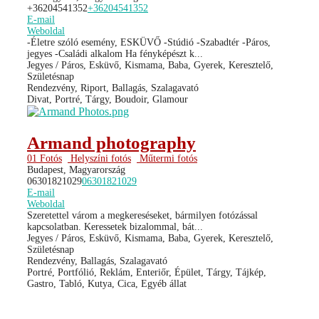
+36204541352
+36204541352
E-mail
Weboldal
-Életre szóló esemény, ESKÜVŐ -Stúdió -Szabadtér -Páros,
jegyes -Családi alkalom Ha fényképészt k...
Jegyes / Páros, Esküvő, Kismama, Baba, Gyerek, Keresztelő,
Születésnap
Rendezvény, Riport, Ballagás, Szalagavató
Divat, Portré, Tárgy, Boudoir, Glamour
Armand photography
01 Fotós
Helyszíni fotós
Műtermi fotós
Budapest, Magyarország
06301821029
06301821029
E-mail
Weboldal
Szeretettel várom a megkereséseket, bármilyen fotózással
kapcsolatban. Keressetek bizalommal, bát...
Jegyes / Páros, Esküvő, Kismama, Baba, Gyerek, Keresztelő,
Születésnap
Rendezvény, Ballagás, Szalagavató
Portré, Portfólió, Reklám, Enteriőr, Épület, Tárgy, Tájkép,
Gastro, Tabló, Kutya, Cica, Egyéb állat