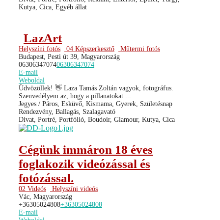
Kutya, Cica, Egyéb állat
LazArt
Helyszíni fotós
04 Képszerkesztő
Műtermi fotós
Budapest, Pesti út 39, Magyarország
06306347074
06306347074
E-mail
Weboldal
Üdvözöllek! 👋 Laza Tamás Zoltán vagyok, fotográfus.
Szenvedélyem az, hogy a pillanatokat ...
Jegyes / Páros, Esküvő, Kismama, Gyerek, Születésnap
Rendezvény, Ballagás, Szalagavató
Divat, Portré, Portfólió, Boudoir, Glamour, Kutya, Cica
Cégünk immáron 18 éves
foglakozik videózással és
fotózással.
02 Videós
Helyszíni videós
Vác, Magyarország
+36305024808
+36305024808
E-mail