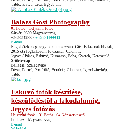
Tabló, Kutya, Cica, Egyéb állat
Balazs Gosi Photography
01 Fotós
Helyszíni fotós
Sárvár, 9600 Magyarország
+36303499930
+36303499930
E-mail
Engedjétek meg hogy bemutatkozzam. Gősi Balázsnak hívnak,
2015 óta foglalkozom fotózással. Célom,...
Jegyes / Páros, Esküvő, Kismama, Baba, Gyerek, Keresztelő,
Születésnap
Ballagás, Szalagavató
Divat, Portré, Portfólió, Boudoir, Glamour, Igazolványkép,
Tabló
Esküvő fotók készítése,
készülődéstől a lakodalomig.
Jegyes fotózás
Helyszíni fotós
01 Fotós
04 Képszerkesztő
Budapest, Magyarország
E-mail
Weboldal