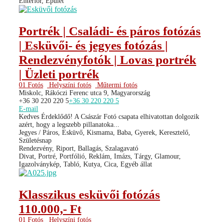
Enteriőr, Épület
Portrék | Családi- és páros fotózás
| Esküvői- és jegyes fotózás |
Rendezvényfotók | Lovas portrék
| Üzleti portrék
01 Fotós
Helyszíni fotós
Műtermi fotós
Miskolc, Rákóczi Ferenc utca 9, Magyarország
+36 30 220 220 5
+36 30 220 220 5
E-mail
Kedves Érdeklődő! A Császár Fotó csapata elhivatottan dolgozik
azért, hogy a legszebb pillanatoka...
Jegyes / Páros, Esküvő, Kismama, Baba, Gyerek, Keresztelő,
Születésnap
Rendezvény, Riport, Ballagás, Szalagavató
Divat, Portré, Portfólió, Reklám, Imázs, Tárgy, Glamour,
Igazolványkép, Tabló, Kutya, Cica, Egyéb állat
Klasszikus esküvői fotózás
110.000,- Ft
01 Fotós
Helyszíni fotós