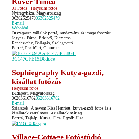
Kövér Tímea
01 Fotós
Helyszíni fotós
Nyíregyháza, Magyarország
06302525479
06302525479
E-mail
Weboldal
Országosan vállalok porté, rendezvény és image fotozást.
Jegyes / Páros, Esküvő, Kismama
Rendezvény, Ballagás, Szalagavató
Portré, Portfólió, Glamour
Sophiegraphy Kutya-gazdi,
kisállat fotózás
Helyszíni fotós
Budapest, Magyarország
06203616762
06203616762
E-mail
Sziasztok! A nevem Kiss Henriett, kutya-gazdi fotós és a
kisállatok szerelmese. Az állatok már eg...
Portré, Tájkép, Kutya, Cica, Egyéb állat
Village-Cottage Fotóstúdió