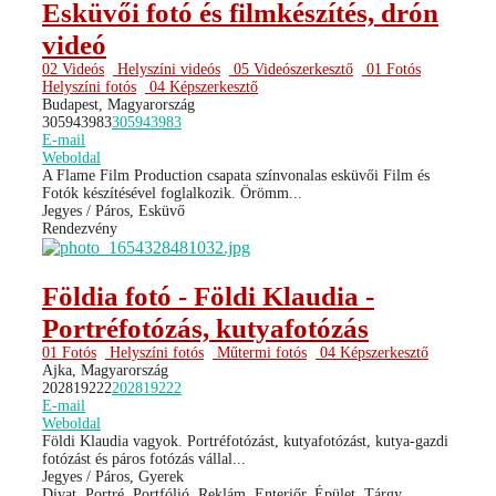
Esküvői fotó és filmkészítés, drón
videó
02 Videós
Helyszíni videós
05 Videószerkesztő
01 Fotós
Helyszíni fotós
04 Képszerkesztő
Budapest, Magyarország
305943983
305943983
E-mail
Weboldal
A Flame Film Production csapata színvonalas esküvői Film és
Fotók készítésével foglalkozik. Örömm...
Jegyes / Páros, Esküvő
Rendezvény
Földia fotó - Földi Klaudia -
Portréfotózás, kutyafotózás
01 Fotós
Helyszíni fotós
Műtermi fotós
04 Képszerkesztő
Ajka, Magyarország
202819222
202819222
E-mail
Weboldal
Földi Klaudia vagyok. Portréfotózást, kutyafotózást, kutya-gazdi
fotózást és páros fotózás vállal...
Jegyes / Páros, Gyerek
Divat, Portré, Portfólió, Reklám, Enteriőr, Épület, Tárgy,