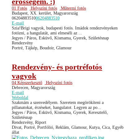
erősségem. :)
01 Fotós
Helyszíni fotós
Műtermi fotós
Budapest, XX. kerület, Magyarország
06204883510
06204883510
E-mail
Szia!Brigi vagyok, budapesti fotós. Imádok rendezvényeken
fotózni, a hangulatát, ami elmeséli az ...
Jegyes / Páros, Esküvő, Kismama, Gyerek, Születésnap
Rendezvény
Portré, Tájkép, Boudoir, Glamour
Rendezvény- és portréfotós
vagyok
04 Képszerkesztő
Helyszíni fotós
Debrecen, Magyarország
E-mail
Weboldal
Szakmám a szenvedélyem. Szeretem megörökíteni a
pillanatokat, érzéseket, hangulatot. Legyen az po...
Jegyes / Páros, Esküvő, Kismama, Gyerek, Keresztelő,
Születésnap
Rendezvény, Riport
Divat, Portré, Portfólió, Reklám, Glamour, Kutya, Cica, Egyéb
állat