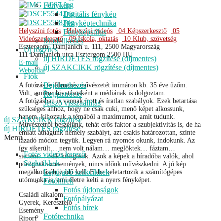
Fénykép
Digitális fénykép
Fényképtechnika
Helyszíni fotós
Helyszíni videós
04 Képszerkesztő
05
Fényképstílus
Videószerkesztő
09 Iskola, oktatás
10 Klub, szövetség
Modellkedés
Esztergom, Damjanich u. 111, 2500 Magyarország
Új rögzítés
111 Damjanich utca
Esztergom
2500
HU
új HIRDETÉS rögzítése (díjmentes)
E-mail
új SZAKCIKK rögzítése (díjmentes)
Weboldal
Fiók
Bejelentkezés
A fotózás és filmezés művészetét immáron kb. 35 éve űzőm.
Volt, amikor hivatásosként a médiának is dolgoztam.
Regisztráció
A fotózásban is vannak írott és íratlan szabályok. Ezek betartása
Jelszó visszaállítás
szükséges ahhoz, hogy ne csak cuki, menő képet alkossunk,
hanem, kihozzuk a témából a maximumot, amit tudunk.
új SZAKCIKK rögzítése
Művészetről beszélünk, tehát erős faktor a szubjektivitás is, de ha
új HIRDETÉS rögzítése
emiatt áthágunk némely szabályt, azt csakis határozottan, szinte
Menu
lázadó módon tegyük. Legyen rá nyomós okunk, indokunk. Az
így sikerült… nem volt nálam… meglöktek… fáztam…
Fotós videós kereső
siettem… csak kifogások. Azok a képek a híradóba valók, ahol
Szakcikkek
pörögnek az események, nincs időnk művészkedni. A jó kép
Legújabb szakcikkek
megalkotásához idő kell. Ebbe beletartozik a számítógépes
utómunka is, ami életre kelti a nyers fényképet.
Fotóhírek
Fotós újdonságok
Családi alkalom
Fotópályázat
Gyerek, Keresztelő
Fotós hírek
Esemény
Fotótechnika
Riport