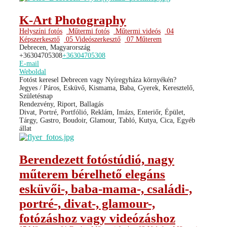
K-Art Photography
Helyszíni fotós
Műtermi fotós
Műtermi videós
04
Képszerkesztő
05 Videószerkesztő
07 Műterem
Debrecen, Magyarország
+36304705308
+36304705308
E-mail
Weboldal
Fotóst keresel Debrecen vagy Nyíregyháza környékén?
Jegyes / Páros, Esküvő, Kismama, Baba, Gyerek, Keresztelő,
Születésnap
Rendezvény, Riport, Ballagás
Divat, Portré, Portfólió, Reklám, Imázs, Enteriőr, Épület,
Tárgy, Gastro, Boudoir, Glamour, Tabló, Kutya, Cica, Egyéb
állat
Berendezett fotóstúdió, nagy
műterem bérelhető elegáns
esküvői-, baba-mama-, családi-,
portré-, divat-, glamour-,
fotózáshoz vagy videózáshoz