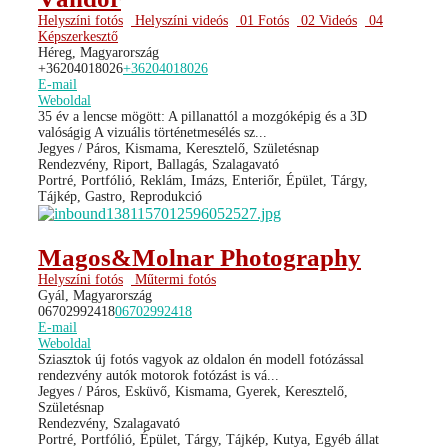
Helyszíni fotós
Helyszíni videós
01 Fotós
02 Videós
04
Képszerkesztő
Héreg, Magyarország
+36204018026
+36204018026
E-mail
Weboldal
35 év a lencse mögött: A pillanattól a mozgóképig és a 3D
valóságig A vizuális történetmesélés sz...
Jegyes / Páros, Kismama, Keresztelő, Születésnap
Rendezvény, Riport, Ballagás, Szalagavató
Portré, Portfólió, Reklám, Imázs, Enteriőr, Épület, Tárgy,
Tájkép, Gastro, Reprodukció
Magos&Molnar Photography
Helyszíni fotós
Műtermi fotós
Gyál, Magyarország
06702992418
06702992418
E-mail
Weboldal
Sziasztok új fotós vagyok az oldalon én modell fotózással
rendezvény autók motorok fotózást is vá...
Jegyes / Páros, Esküvő, Kismama, Gyerek, Keresztelő,
Születésnap
Rendezvény, Szalagavató
Portré, Portfólió, Épület, Tárgy, Tájkép, Kutya, Egyéb állat