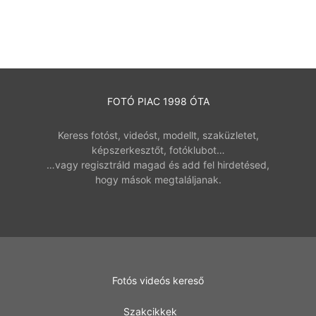
FOTÓ PIAC 1998 ÓTA
Keress fotóst, videóst, modellt, szaküzletet,
képszerkesztőt, fotóklubot…
…vagy regisztráld magad és add fel hirdetésed,
hogy mások megtaláljanak.
Fotós videós kereső
Szakcikkek