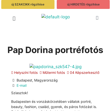
új SZAKCIKK rögzítése
új HIRDETÉS rögzítése
Pap Dorina portréfotós
Helyszíni fotós
Műtermi fotós
04 Képszerkesztő
Budapest, Magyarország
E-mail
Sziasztok!
Budapesten és vonzáskörzetében vállalok portré,
beauty, fashion, család, gyerek, és páros fotózást is.