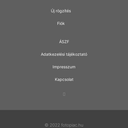
Új rögzítés
Fiók
ÁSZF
Adatkezelési tájékoztató
Impresszum
Kapcsolat
© 2022 fotopiac.hu