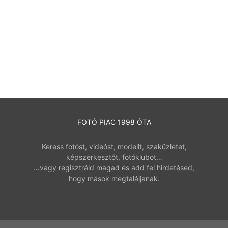
FOTÓ PIAC 1998 ÓTA
Keress fotóst, videóst, modellt, szaküzletet,
képszerkesztőt, fotóklubot…
…vagy regisztráld magad és add fel hirdetésed,
hogy mások megtaláljanak.