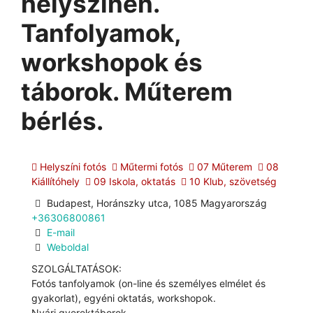
helyszínen.
Tanfolyamok,
workshopok és
táborok. Műterem
bérlés.
Helyszíni fotós
Műtermi fotós
07 Műterem
08
Kiállítóhely
09 Iskola, oktatás
10 Klub, szövetség
Budapest, Horánszky utca, 1085 Magyarország
+36306800861
E-mail
Weboldal
SZOLGÁLTATÁSOK:
Fotós tanfolyamok (on-line és személyes elmélet és
gyakorlat), egyéni oktatás, workshopok.
Nyári gyerektáborok