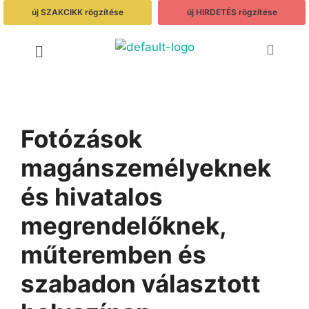
új SZAKCIKK rögzítése
új HIRDETÉS rögzítése
Fotózások
magánszemélyeknek
és hivatalos
megrendelőknek,
műteremben és
szabadon választott