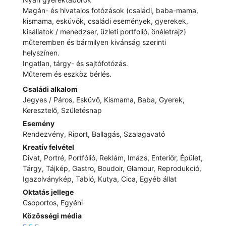
Magán- és hivatalos fotózások (családi, baba-mama,
kismama, esküvök, családi események, gyerekek,
kisállatok / menedzser, üzleti portfolió, önéletrajz)
műteremben és bármilyen kivánság szerinti
helyszínen.
Ingatlan, tárgy- és sajtófotózás.
Műterem és eszköz bérlés.
Családi alkalom
Jegyes / Páros, Esküvő, Kismama, Baba, Gyerek,
Keresztelő, Születésnap
Esemény
Rendezvény, Riport, Ballagás, Szalagavató
Kreatív felvétel
Divat, Portré, Portfólió, Reklám, Imázs, Enteriőr, Épület,
Tárgy, Tájkép, Gastro, Boudoir, Glamour, Reprodukció,
Igazolványkép, Tabló, Kutya, Cica, Egyéb állat
Oktatás jellege
Csoportos, Egyéni
Közösségi média