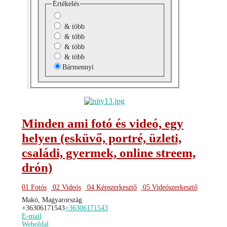
Értékelés
& több
& több
& több
& több
Bármennyi
Minden ami fotó és videó, egy
helyen (esküvő, portré, üzleti,
családi, gyermek, online streem,
drón)
01 Fotós
02 Videós
04 Képszerkesztő
05 Videószerkesztő
Makó, Magyarország
+36306171543
+36306171543
E-mail
Weboldal