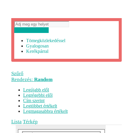
Útvonaltervezés
Tömegközlekedéssel
Gyalogosan
Kerékpárral
Szűrő
Rendezés:
Random
Legújabb elől
Legrégebbi elől
Cím szerint
Legtöbbet értékelt
Legmagasabbra értékelt
Lista
Térkép