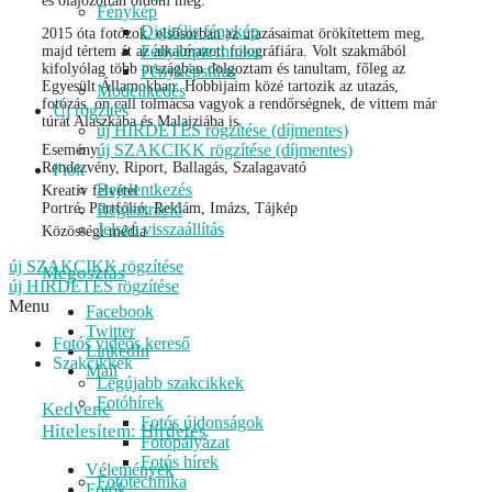
és olajozottan oldom meg.
Fénykép
Digitális fénykép
2015 óta fotózok, elsősorban az utazásaimat örökítettem meg,
Fényképtechnika
majd tértem át az alkalmazott fotográfiára. Volt szakmából
kifolyólag több országban dolgoztam és tanultam, főleg az
Fényképstílus
Egyesült Államokban. Hobbijaim közé tartozik az utazás,
Modellkedés
fotózás, on call tolmácsa vagyok a rendőrségnek, de vittem már
Új rögzítés
túrát Alaszkába és Malajziába is.
új HIRDETÉS rögzítése (díjmentes)
új SZAKCIKK rögzítése (díjmentes)
Esemény
Rendezvény, Riport, Ballagás, Szalagavató
Fiók
Bejelentkezés
Kreatív felvétel
Portré, Portfólió, Reklám, Imázs, Tájkép
Regisztráció
Jelszó visszaállítás
Közösségi média
új SZAKCIKK rögzítése
Megosztás
új HIRDETÉS rögzítése
Menu
Facebook
Twitter
Fotós videós kereső
LinkedIn
Szakcikkek
Mail
Legújabb szakcikkek
Fotóhírek
Kedvenc
Fotós újdonságok
Hitelesítem: Hirdetés
Fotópályázat
Fotós hírek
Vélemények
Fotótechnika
Fotók