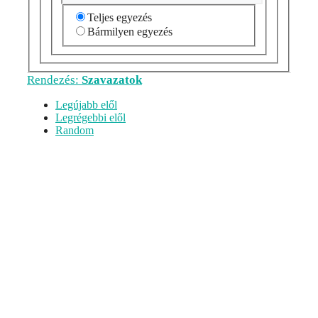
Teljes egyezés
Bármilyen egyezés
Rendezés:
Szavazatok
Legújabb elől
Legrégebbi elől
Random