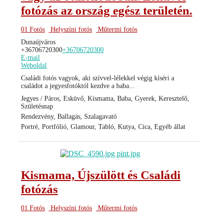
fotózás az ország egész területén.
01 Fotós
Helyszíni fotós
Műtermi fotós
Dunaújváros
+36706720300
+36706720300
E-mail
Weboldal
Családi fotós vagyok, aki szívvel-lélekkel végig kíséri a
családot a jegyesfotóktól kezdve a baba...
Jegyes / Páros, Esküvő, Kismama, Baba, Gyerek, Keresztelő,
Születésnap
Rendezvény, Ballagás, Szalagavató
Portré, Portfólió, Glamour, Tabló, Kutya, Cica, Egyéb állat
Kismama, Újszülött és Családi
fotózás
01 Fotós
Helyszíni fotós
Műtermi fotós