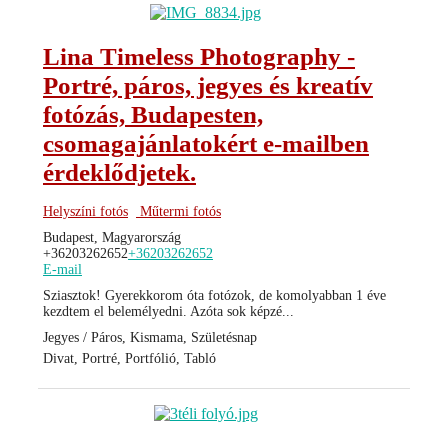
Lina Timeless Photography -
Portré, páros, jegyes és kreatív
fotózás, Budapesten,
csomagajánlatokért e-mailben
érdeklődjetek.
Helyszíni fotós
Műtermi fotós
Budapest, Magyarország
+36203262652
+36203262652
E-mail
Sziasztok! Gyerekkorom óta fotózok, de komolyabban 1 éve
kezdtem el belemélyedni. Azóta sok képzé...
Jegyes / Páros, Kismama, Születésnap
Divat, Portré, Portfólió, Tabló