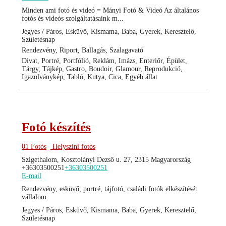
Minden ami fotó és videó = Mányi Fotó & Videó Az általános
fotós és videós szolgáltatásaink m...
Jegyes / Páros, Esküvő, Kismama, Baba, Gyerek, Keresztelő,
Születésnap
Rendezvény, Riport, Ballagás, Szalagavató
Divat, Portré, Portfólió, Reklám, Imázs, Enteriőr, Épület,
Tárgy, Tájkép, Gastro, Boudoir, Glamour, Reprodukció,
Igazolványkép, Tabló, Kutya, Cica, Egyéb állat
Fotó készítés
01 Fotós
Helyszíni fotós
Szigethalom, Kosztolányi Dezső u. 27, 2315 Magyarország
+36303500251
+36303500251
E-mail
Rendezvény, esküvő, portré, tájfotó, családi fotók elkészítését
vállalom.
Jegyes / Páros, Esküvő, Kismama, Baba, Gyerek, Keresztelő,
Születésnap