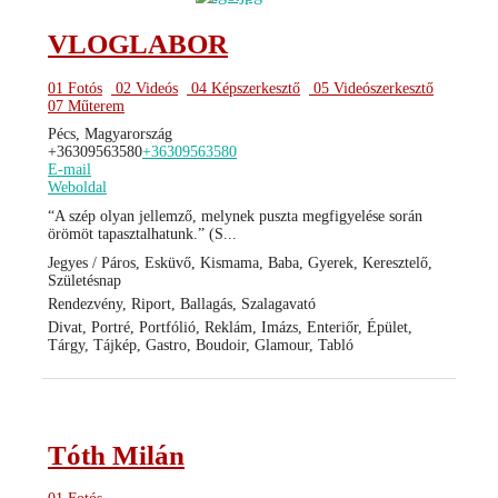
VLOGLABOR
01 Fotós
02 Videós
04 Képszerkesztő
05 Videószerkesztő
07 Műterem
Pécs, Magyarország
+36309563580
+36309563580
E-mail
Weboldal
“A szép olyan jellemző, melynek puszta megfigyelése során
örömöt tapasztalhatunk.” (S...
Jegyes / Páros, Esküvő, Kismama, Baba, Gyerek, Keresztelő,
Születésnap
Rendezvény, Riport, Ballagás, Szalagavató
Divat, Portré, Portfólió, Reklám, Imázs, Enteriőr, Épület,
Tárgy, Tájkép, Gastro, Boudoir, Glamour, Tabló
Tóth Milán