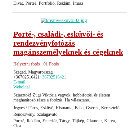
Divat, Portré, Portfólió, Reklám, Imázs
Porté-, családi-, esküvői- és
rendezvényfotózás
magánszemélyeknek és cégeknek
Helyszíni fotós
01 Fotós
Szeged, Magyarország
+36702516421
+36702516421
E-mail
Weboldal
Sziasztok! Zugi Viktória vagyok, hobbifotós, és életem
meghatározó része a fotózás. Ha választano...
Jegyes / Páros, Esküvő, Kismama, Baba, Gyerek, Keresztelő
Rendezvény, Szalagavató
Portré, Reklám, Enteriőr, Tárgy, Tájkép, Glamour, Kutya,
Cica