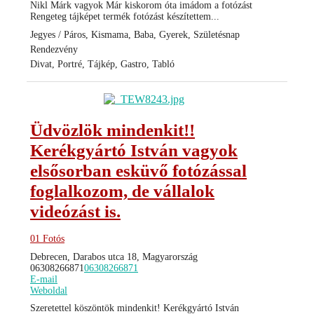
Nikl Márk vagyok Már kiskorom óta imádom a fotózást
Rengeteg tájképet termék fotózást készítettem...
Jegyes / Páros, Kismama, Baba, Gyerek, Születésnap
Rendezvény
Divat, Portré, Tájkép, Gastro, Tabló
Üdvözlök mindenkit!!
Kerékgyártó István vagyok
elsősorban esküvő fotózással
foglalkozom, de vállalok
videózást is.
01 Fotós
Debrecen, Darabos utca 18, Magyarország
06308266871
06308266871
E-mail
Weboldal
Szeretettel köszöntök mindenkit! Kerékgyártó István