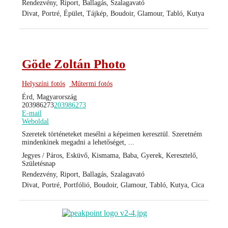
Rendezvény, Riport, Ballagás, Szalagavató
Divat, Portré, Épület, Tájkép, Boudoir, Glamour, Tabló, Kutya
Göde Zoltán Photo
Helyszíni fotós
Műtermi fotós
Érd, Magyarország
203986273
203986273
E-mail
Weboldal
Szeretek történeteket mesélni a képeimen keresztül. Szeretném
mindenkinek megadni a lehetőséget, ...
Jegyes / Páros, Esküvő, Kismama, Baba, Gyerek, Keresztelő,
Születésnap
Rendezvény, Riport, Ballagás, Szalagavató
Divat, Portré, Portfólió, Boudoir, Glamour, Tabló, Kutya, Cica