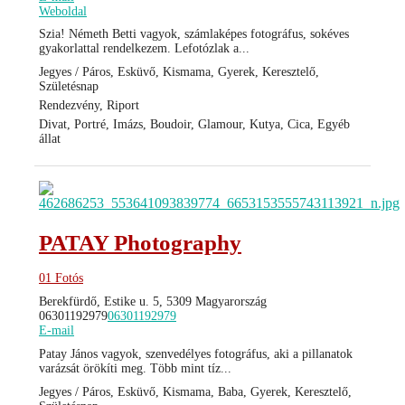
Weboldal
Szia! Németh Betti vagyok, számlaképes fotográfus, sokéves
gyakorlattal rendelkezem. Lefotózlak a...
Jegyes / Páros, Esküvő, Kismama, Gyerek, Keresztelő,
Születésnap
Rendezvény, Riport
Divat, Portré, Imázs, Boudoir, Glamour, Kutya, Cica, Egyéb
állat
PATAY Photography
01 Fotós
Berekfürdő, Estike u. 5, 5309 Magyarország
06301192979
06301192979
E-mail
Patay János vagyok, szenvedélyes fotográfus, aki a pillanatok
varázsát örökíti meg. Több mint tíz...
Jegyes / Páros, Esküvő, Kismama, Baba, Gyerek, Keresztelő,