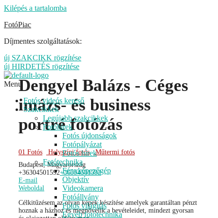
Kilépés a tartalomba
FotóPiac
Díjmentes szolgáltatások:
új SZAKCIKK rögzítése
új HIRDETÉS rögzítése
Dengyel Balázs - Céges
Menu
imázs- és business
Fotós videós kereső
Szakcikkek
Legújabb szakcikkek
portré fotózás
Fotóhírek
Fotós újdonságok
Fotópályázat
01 Fotós
Helyszíni fotós
Műtermi fotós
Fotós hírek
Fotótechnika
Budapest, Magyarország
Fényképezőgép
+36304501592
+36304501592
Objektív
E-mail
Videokamera
Weboldal
Fotóállvány
Célkitűzésem az olyan képek készítése amelyek garantáltan pénzt
Fotós világítás
hoznak a házhoz és megnövelik a bevételeidet, mindezt gyorsan
Egyéb fotótechnika