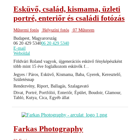
Esküvő, család, kismama, üzleti
portré, enteriőr és családi fotózás
Műtermi fotós
Helyszíni fotós
07 Műterem
Budapest, Magyarország
06 20 429 5340
06 20 429 5340
E-mail
Weboldal
Földvári Roland vagyok, újgenerációs esküvő fényképészként
több mint 15 éve foglalkozom esküvők f...
Jegyes / Páros, Esküvő, Kismama, Baba, Gyerek, Keresztelő,
Születésnap
Rendezvény, Riport, Ballagás, Szalagavató
Divat, Portré, Portfólió, Enteriőr, Épület, Boudoir, Glamour,
Tabló, Kutya, Cica, Egyéb állat
Farkas Photography