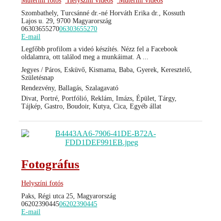
Műtermi fotós
Helyszíni videós
Műtermi videós
Szombathely, Turcsánné dr.-né Horváth Erika dr., Kossuth
Lajos u. 29, 9700 Magyarország
06303655270
06303655270
E-mail
Legfőbb profilom a videó készítés. Nézz fel a Facebook
oldalamra, ott találod meg a munkáimat. A ...
Jegyes / Páros, Esküvő, Kismama, Baba, Gyerek, Keresztelő,
Születésnap
Rendezvény, Ballagás, Szalagavató
Divat, Portré, Portfólió, Reklám, Imázs, Épület, Tárgy,
Tájkép, Gastro, Boudoir, Kutya, Cica, Egyéb állat
Fotográfus
Helyszíni fotós
Paks, Régi utca 25, Magyarország
06202390445
06202390445
E-mail