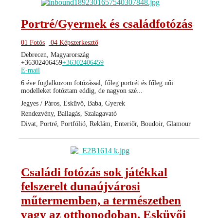
Portré/Gyermek és családfotózás
01 Fotós
04 Képszerkesztő
Debrecen, Magyarország
+36302406459
+36302406459
E-mail
6 éve foglalkozom fotózással, főleg portrét és főleg női
modelleket fotóztam eddig, de nagyon szé...
Jegyes / Páros, Esküvő, Baba, Gyerek
Rendezvény, Ballagás, Szalagavató
Divat, Portré, Portfólió, Reklám, Enteriőr, Boudoir, Glamour
Családi fotózás sok játékkal
felszerelt dunaújvárosi
műtermemben, a természetben
vagy az otthonodoban. Esküvői