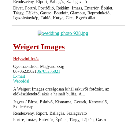
Rendezvény, Riport, Ballagás, Szalagavató
Divat, Portré, Portfólió, Reklám, Imázs, Enteriőr, Épület,
Tárgy, Tájkép, Gastro, Boudoir, Glamour, Reprodukció,
Igazolványkép, Tabló, Kutya, Cica, Egyéb állat
Weigert Images
Helyszíni fotós
Gyomaendrőd, Magyarország
06705235021
06705235021
E-mail
Weboldal
A Weigert Images országosan kínál esküvői fotózást, az
előkészületektől akár a hajnali buliig. A...
Jegyes / Páros, Esküvő, Kismama, Gyerek, Keresztelő,
Születésnap
Rendezvény, Riport, Ballagás, Szalagavató
Portré, Imázs, Enteriőr, Épület, Tárgy, Tájkép, Gastro