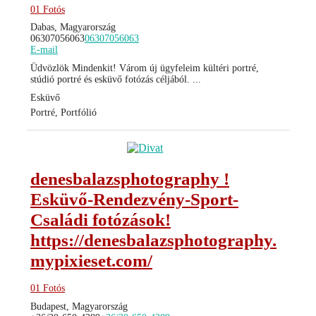
01 Fotós
Dabas, Magyarország
06307056063
06307056063
E-mail
Üdvözlök Mindenkit! Várom új ügyfeleim kültéri portré,
stúdió portré és esküvő fotózás céljából. ...
Esküvő
Portré, Portfólió
denesbalazsphotography !
Esküvő-Rendezvény-Sport-
Családi fotózások!
https://denesbalazsphotography.
mypixieset.com/
01 Fotós
Budapest, Magyarország