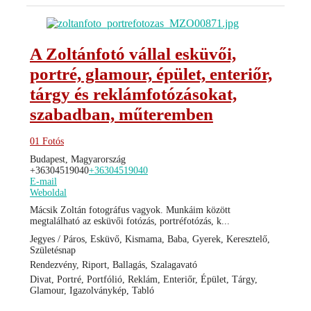
A Zoltánfotó vállal esküvői,
portré, glamour, épület, enteriőr,
tárgy és reklámfotózásokat,
szabadban, műteremben
01 Fotós
Budapest, Magyarország
+36304519040
+36304519040
E-mail
Weboldal
Mácsik Zoltán fotográfus vagyok. Munkáim között
megtalálható az esküvői fotózás, portréfotózás, k...
Jegyes / Páros, Esküvő, Kismama, Baba, Gyerek, Keresztelő,
Születésnap
Rendezvény, Riport, Ballagás, Szalagavató
Divat, Portré, Portfólió, Reklám, Enteriőr, Épület, Tárgy,
Glamour, Igazolványkép, Tabló