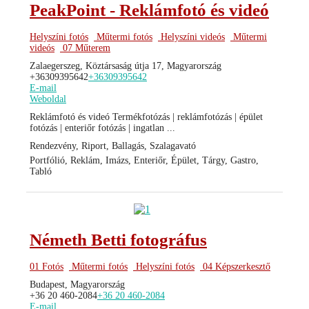
PeakPoint - Reklámfotó és videó
Helyszíni fotós
Műtermi fotós
Helyszíni videós
Műtermi
videós
07 Műterem
Zalaegerszeg, Köztársaság útja 17, Magyarország
+36309395642
+36309395642
E-mail
Weboldal
Reklámfotó és videó Termékfotózás | reklámfotózás | épület
fotózás | enteriőr fotózás | ingatlan ...
Rendezvény, Riport, Ballagás, Szalagavató
Portfólió, Reklám, Imázs, Enteriőr, Épület, Tárgy, Gastro,
Tabló
Németh Betti fotográfus
01 Fotós
Műtermi fotós
Helyszíni fotós
04 Képszerkesztő
Budapest, Magyarország
+36 20 460-2084
+36 20 460-2084
E-mail