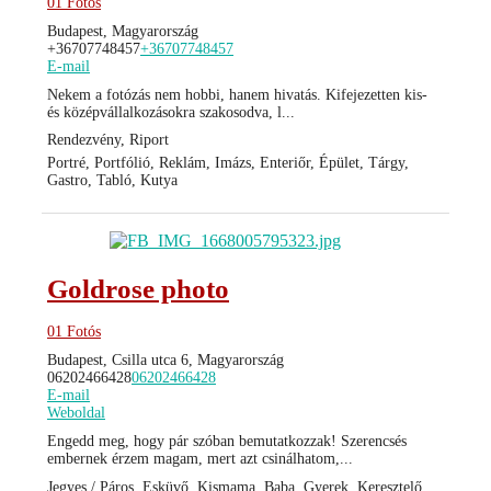
01 Fotós
Budapest, Magyarország
+36707748457
+36707748457
E-mail
Nekem a fotózás nem hobbi, hanem hivatás. Kifejezetten kis-
és középvállalkozásokra szakosodva, l...
Rendezvény, Riport
Portré, Portfólió, Reklám, Imázs, Enteriőr, Épület, Tárgy,
Gastro, Tabló, Kutya
Goldrose photo
01 Fotós
Budapest, Csilla utca 6, Magyarország
06202466428
06202466428
E-mail
Weboldal
Engedd meg, hogy pár szóban bemutatkozzak! Szerencsés
embernek érzem magam, mert azt csinálhatom,...
Jegyes / Páros, Esküvő, Kismama, Baba, Gyerek, Keresztelő,