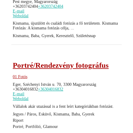
Pest megye, Magyarország
+36203742404
+36203742404
E-mail
Weboldal
Kismama, újszülött és családi fotózás a fő területem. Kismama
Fotózás: A kismama fotózás célja, ...
Kismama, Baba, Gyerek, Keresztelő, Születésnap
Portré/Rendezvény fotográfus
01 Fotós
Eger, Széchenyi István u. 70, 3300 Magyarország
+36304016832
+36304016832
E-mail
Weboldal
Vállalok akár utazással is a fent leírt kategóriákban fotózást.
Jegyes / Páros, Esküvő, Kismama, Baba, Gyerek
Riport
Portré, Portfólió, Glamour