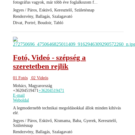
fotográfus vagyok, már több éve foglalkozom f...
Jegyes / Páros, Esküvő, Keresztelő, Születésnap
Rendezvény, Ballagás, Szalagavató
Divat, Portré, Boudoir, Tabló
Fotó, Videó - szépség a
szeretetben rejlik
01 Fotós
02 Videós
Mohács, Magyarország
+36204519471
+36204519471
E-mail
Weboldal
A legmodernebb technikai megoldásokkal állok minden kihívás
elé.
Jegyes / Páros, Esküvő, Kismama, Baba, Gyerek, Keresztelő,
Születésnap
Rendezvény, Ballagás, Szalagavató