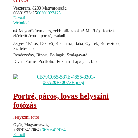
01 Fotós
Veszprém, 8200 Magyarország
06301923425
06301923425
E-mail
Weboldal
📸 Megörökítem a legszebb pillanatokat! Minőségi fotózás
elérhető áron – portré, családi, ...
Jegyes / Páros, Esküvő, Kismama, Baba, Gyerek, Keresztelő,
Születésnap
Rendezvény, Riport, Ballagás, Szalagavató
Divat, Portré, Portfólió, Reklám, Tájkép, Tabló
Portré, páros, lovas helyszíni
fotózás
Helyszíni fotós
Győr, Magyarország
+36703417064
+36703417064
E-mail