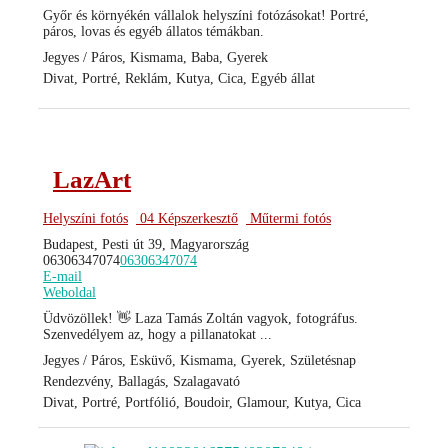
Győr és környékén vállalok helyszíni fotózásokat! Portré,
páros, lovas és egyéb állatos témákban.
Jegyes / Páros, Kismama, Baba, Gyerek
Divat, Portré, Reklám, Kutya, Cica, Egyéb állat
LazArt
Helyszíni fotós
04 Képszerkesztő
Műtermi fotós
Budapest, Pesti út 39, Magyarország
06306347074
06306347074
E-mail
Weboldal
Üdvözöllek! 👋 Laza Tamás Zoltán vagyok, fotográfus.
Szenvedélyem az, hogy a pillanatokat ...
Jegyes / Páros, Esküvő, Kismama, Gyerek, Születésnap
Rendezvény, Ballagás, Szalagavató
Divat, Portré, Portfólió, Boudoir, Glamour, Kutya, Cica