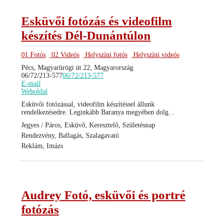
Esküvői fotózás és videofilm
készítés Dél-Dunántúlon
01 Fotós
02 Videós
Helyszíni fotós
Helyszíni videós
Pécs, Magyarürögi út 22, Magyarország
06/72/213-577
06/72/213-577
E-mail
Weboldal
Esküvői fotózással, videofilm készítéssel állunk
rendelkezésedre. Leginkább Baranya megyében dolg...
Jegyes / Páros, Esküvő, Keresztelő, Születésnap
Rendezvény, Ballagás, Szalagavató
Reklám, Imázs
Audrey Fotó, esküvői és portré
fotózás