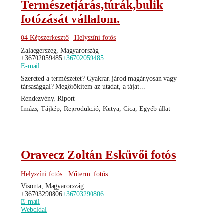
Természetjárás,túrák,bulik
fotózását vállalom.
04 Képszerkesztő
Helyszíni fotós
Zalaegerszeg, Magyarország
+36702059485
+36702059485
E-mail
Szereted a természetet? Gyakran járod magányosan vagy
társasággal? Megörökítem az utadat, a tájat...
Rendezvény, Riport
Imázs, Tájkép, Reprodukció, Kutya, Cica, Egyéb állat
Oravecz Zoltán Esküvői fotós
Helyszíni fotós
Műtermi fotós
Visonta, Magyarország
+36703290806
+36703290806
E-mail
Weboldal