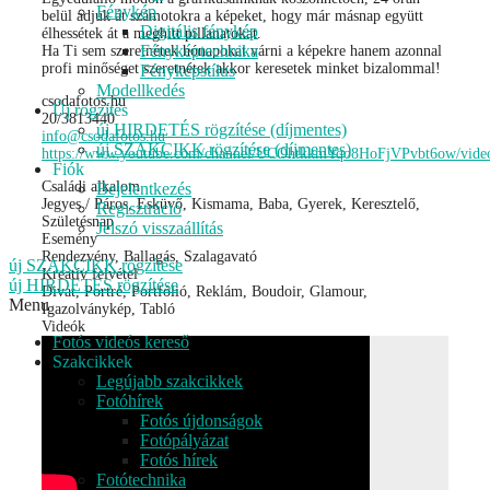
Fénykép
belül adjuk át számotokra a képeket, hogy már másnap együtt
Digitális fénykép
élhessétek át a meghitt pillanatokat.
Fényképtechnika
Ha Ti sem szeretnétek hónapokat várni a képekre hanem azonnal
profi minőséget szeretnétek akkor keresetek minket bizalommal!
Fényképstílus
Modellkedés
csodafotos.hu
Új rögzítés
20/3813440
új HIRDETÉS rögzítése (díjmentes)
info@csodafotos.hu
új SZAKCIKK rögzítése (díjmentes)
https://www.youtube.com/channel/UCOhtkkmYqo8HoFjVPvbt6ow/vide
Fiók
Családi alkalom
Bejelentkezés
Jegyes / Páros, Esküvő, Kismama, Baba, Gyerek, Keresztelő,
Regisztráció
Születésnap
Jelszó visszaállítás
Esemény
Rendezvény, Ballagás, Szalagavató
új SZAKCIKK rögzítése
Kreatív felvétel
új HIRDETÉS rögzítése
Divat, Portré, Portfólió, Reklám, Boudoir, Glamour,
Menu
Igazolványkép, Tabló
Videók
Fotós videós kereső
Szakcikkek
Legújabb szakcikkek
Fotóhírek
Fotós újdonságok
Fotópályázat
Fotós hírek
Fotótechnika