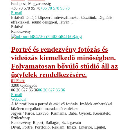
Budapest, Magyarország
+36 70 578 95 78
+36 70 578 95 78
E-mail
Esküvői témájú klipszerű művészfilmeket készítünk. Digitális
effektekkel, sound design-al, látván...
Esküvő
Rendezvény
Portré és rendezvény fotózás és
videózás kiemelkedő minőségben.
Folyamatosan bővülő stúdió áll az
ügyfelek rendelkezésére.
01 Fotós
3200 Gyöngyös
06 20 627 36 36
06 20 627 36 36
E-mail
Weboldal
A fő profilom a portré és esküvő fotózás. Imádok emberekkel
közösen megalkotni maradandó emlékeke...
Jegyes / Páros, Esküvő, Kismama, Baba, Gyerek, Keresztelő,
Születésnap
Rendezvény, Riport, Ballagás, Szalagavató
Divat, Portré, Portfólió, Reklám, Imázs, Enteriőr, Épület,