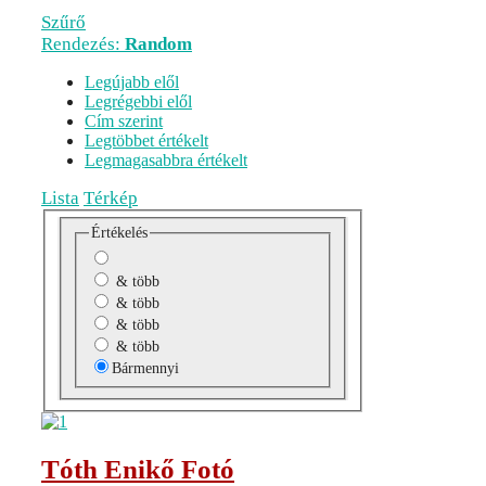
Szűrő
Rendezés:
Random
Legújabb elől
Legrégebbi elől
Cím szerint
Legtöbbet értékelt
Legmagasabbra értékelt
Lista
Térkép
Értékelés
& több
& több
& több
& több
Bármennyi
Tóth Enikő Fotó