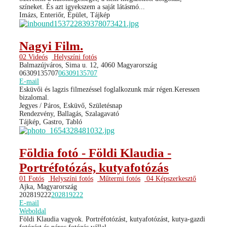
színeket. És azt igyekszem a saját látásmó...
Imázs, Enteriőr, Épület, Tájkép
Nagyi Film.
02 Videós
Helyszíni fotós
Balmazújváros, Sima u. 12, 4060 Magyarország
06309135707
06309135707
E-mail
Esküvői és lagzis filmezéssel foglalkozunk már régen.Keressen
bizalomal.
Jegyes / Páros, Esküvő, Születésnap
Rendezvény, Ballagás, Szalagavató
Tájkép, Gastro, Tabló
Földia fotó - Földi Klaudia -
Portréfotózás, kutyafotózás
01 Fotós
Helyszíni fotós
Műtermi fotós
04 Képszerkesztő
Ajka, Magyarország
202819222
202819222
E-mail
Weboldal
Földi Klaudia vagyok. Portréfotózást, kutyafotózást, kutya-gazdi