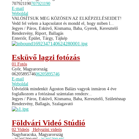
707921190
707921190
E-mail
Weboldal
VALÓSÍTSUK MEG KÖZÖSEN AZ ELKÉPZELÉSEIDET!
Vedd fel velem a kapcsolatot és mondd el, hogy miben l...
Jegyes / Páros, Esküvő, Kismama, Baba, Gyerek, Keresztelő
Rendezvény, Riport, Ballagás
Enteriőr, Épület, Tárgy, Tájkép
Esküvő lagzi fotózás
01 Fotós
Győr, Magyarország
06205895746
06205895746
E-mail
Weboldal
Üdvözlök mindenkit Ágoston Balázs vagyok inmáron 4 éve
foglalkozom a fotózással számtalan rendezv...
Jegyes / Páros, Esküvő, Kismama, Baba, Keresztelő, Születésnap
Rendezvény, Ballagás, Szalagavató
Földvári Videó Stúdió
02 Videós
Helyszíni videós
Nagybaracska, Magyarország