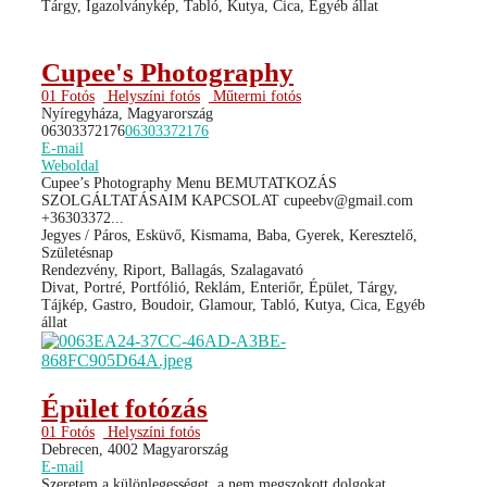
Tárgy, Igazolványkép, Tabló, Kutya, Cica, Egyéb állat
Cupee's Photography
01 Fotós
Helyszíni fotós
Műtermi fotós
Nyíregyháza, Magyarország
06303372176
06303372176
E-mail
Weboldal
Cupee’s Photography Menu BEMUTATKOZÁS
SZOLGÁLTATÁSAIM KAPCSOLAT cupeebv@gmail.com
+36303372...
Jegyes / Páros, Esküvő, Kismama, Baba, Gyerek, Keresztelő,
Születésnap
Rendezvény, Riport, Ballagás, Szalagavató
Divat, Portré, Portfólió, Reklám, Enteriőr, Épület, Tárgy,
Tájkép, Gastro, Boudoir, Glamour, Tabló, Kutya, Cica, Egyéb
állat
Épület fotózás
01 Fotós
Helyszíni fotós
Debrecen, 4002 Magyarország
E-mail
Szeretem a különlegességet, a nem megszokott dolgokat,