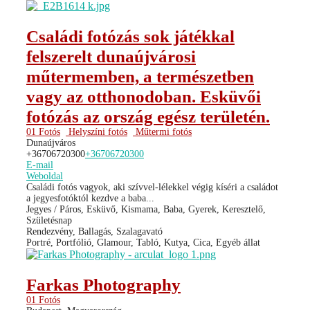
Családi fotózás sok játékkal
felszerelt dunaújvárosi
műtermemben, a természetben
vagy az otthonodoban. Esküvői
fotózás az ország egész területén.
01 Fotós
Helyszíni fotós
Műtermi fotós
Dunaújváros
+36706720300
+36706720300
E-mail
Weboldal
Családi fotós vagyok, aki szívvel-lélekkel végig kíséri a családot
a jegyesfotóktól kezdve a baba...
Jegyes / Páros, Esküvő, Kismama, Baba, Gyerek, Keresztelő,
Születésnap
Rendezvény, Ballagás, Szalagavató
Portré, Portfólió, Glamour, Tabló, Kutya, Cica, Egyéb állat
Farkas Photography
01 Fotós