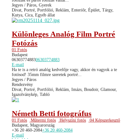
fotózást és páros fotózás vállal...
Jegyes / Páros, Gyerek
Divat, Portré, Portfólió, Reklám, Enteriőr, Épület, Tárgy,
Kutya, Cica, Egyéb állat
Különleges Analóg Film Portré
Fotózás
01 Fotós
Budapest
06303774883
06303774883
E-mail
Ha te is a retró analóg kedvelője vagy, akkor én vagyok a te
fotósod! 35mm filmre szeretek portré...
Jegyes / Páros
Rendezvény
Divat, Portré, Portfólió, Reklám, Imázs, Boudoir, Glamour,
Igazolványkép, Tabló
Németh Betti fotográfus
01 Fotós
Műtermi fotós
Helyszíni fotós
04 Képszerkesztő
Budapest, Magyarország
+36 20 460-2084
+36 20 460-2084
E-mail