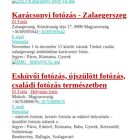
Karácsonyi fotózás - Zalaegerszeg
01 Fotós
Zalaegerszeg, Köztársaság útja 17, 8900 Magyarország
+36309395642
+36309395642
E-mail
Weboldal
November 1 és december 15 között várunk Titeket csodás
zalaegerszegi stúdiónkban karácsonyi fotóz...
Jegyes / Páros, Kismama, Gyerek
Esküvői fotózás, újszülött fotózás,
családi fotózás természetben
01 Fotós
Helyszíni fotós
Miskolc, Magyarország
+36703889676
+36703889676
E-mail
Weboldal
– esküvői fotózás, kreatív fotózás az esküvő helyszínén –
újszülött fotózás nálatok o...
Jegyes / Páros, Esküvő, Kismama, Baba, Gyerek, Keresztelő,
Születésnap
Rendezvény, Ballagás, Szalagavató