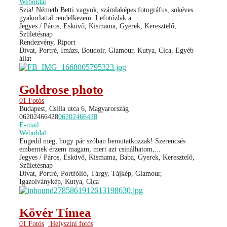
Weboldal
Szia! Németh Betti vagyok, számlaképes fotográfus, sokéves
gyakorlattal rendelkezem. Lefotózlak a...
Jegyes / Páros, Esküvő, Kismama, Gyerek, Keresztelő,
Születésnap
Rendezvény, Riport
Divat, Portré, Imázs, Boudoir, Glamour, Kutya, Cica, Egyéb
állat
Goldrose photo
01 Fotós
Budapest, Csilla utca 6, Magyarország
06202466428
06202466428
E-mail
Weboldal
Engedd meg, hogy pár szóban bemutatkozzak! Szerencsés
embernek érzem magam, mert azt csinálhatom,...
Jegyes / Páros, Esküvő, Kismama, Baba, Gyerek, Keresztelő,
Születésnap
Divat, Portré, Portfólió, Tárgy, Tájkép, Glamour,
Igazolványkép, Kutya, Cica
Kövér Tímea
01 Fotós
Helyszíni fotós