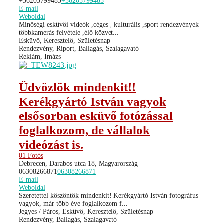
+36205799485
+36205799485
E-mail
Weboldal
Minőségi esküvői videók ,céges , kulturális ,sport rendezvények
többkamerás felvétele ,élő közvet...
Esküvő, Keresztelő, Születésnap
Rendezvény, Riport, Ballagás, Szalagavató
Reklám, Imázs
Üdvözlök mindenkit!!
Kerékgyártó István vagyok
elsősorban esküvő fotózással
foglalkozom, de vállalok
videózást is.
01 Fotós
Debrecen, Darabos utca 18, Magyarország
06308266871
06308266871
E-mail
Weboldal
Szeretettel köszöntök mindenkit! Kerékgyártó István fotográfus
vagyok, már több éve foglalkozom f...
Jegyes / Páros, Esküvő, Keresztelő, Születésnap
Rendezvény, Ballagás, Szalagavató