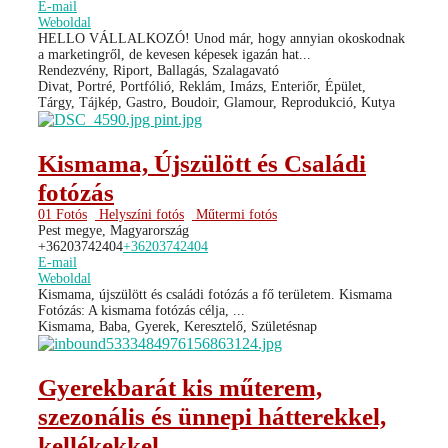
E-mail
Weboldal
HELLO VÁLLALKOZÓ! Unod már, hogy annyian okoskodnak
a marketingről, de kevesen képesek igazán hat...
Rendezvény, Riport, Ballagás, Szalagavató
Divat, Portré, Portfólió, Reklám, Imázs, Enteriőr, Épület,
Tárgy, Tájkép, Gastro, Boudoir, Glamour, Reprodukció, Kutya
Kismama, Újszülött és Családi
fotózás
01 Fotós
Helyszíni fotós
Műtermi fotós
Pest megye, Magyarország
+36203742404
+36203742404
E-mail
Weboldal
Kismama, újszülött és családi fotózás a fő területem. Kismama
Fotózás: A kismama fotózás célja, ...
Kismama, Baba, Gyerek, Keresztelő, Születésnap
Gyerekbarát kis műterem,
szezonális és ünnepi hátterekkel,
kellékekkel