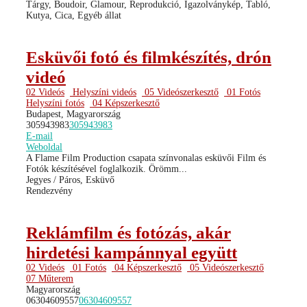
Tárgy, Boudoir, Glamour, Reprodukció, Igazolványkép, Tabló,
Kutya, Cica, Egyéb állat
Esküvői fotó és filmkészítés, drón
videó
02 Videós
Helyszíni videós
05 Videószerkesztő
01 Fotós
Helyszíni fotós
04 Képszerkesztő
Budapest, Magyarország
305943983
305943983
E-mail
Weboldal
A Flame Film Production csapata színvonalas esküvői Film és
Fotók készítésével foglalkozik. Örömm...
Jegyes / Páros, Esküvő
Rendezvény
Reklámfilm és fotózás, akár
hirdetési kampánnyal együtt
02 Videós
01 Fotós
04 Képszerkesztő
05 Videószerkesztő
07 Műterem
Magyarország
06304609557
06304609557