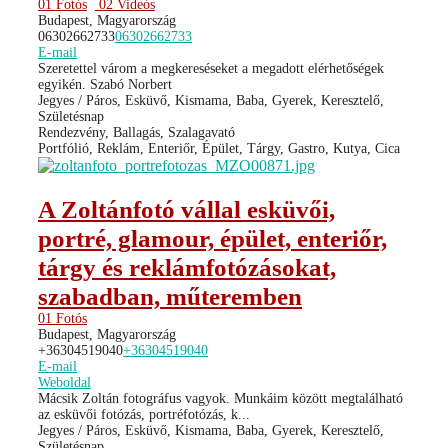
01 Fotós
02 Videós
Budapest, Magyarország
06302662733
06302662733
E-mail
Szeretettel várom a megkereséseket a megadott elérhetőségek
egyikén. Szabó Norbert
Jegyes / Páros, Esküvő, Kismama, Baba, Gyerek, Keresztelő,
Születésnap
Rendezvény, Ballagás, Szalagavató
Portfólió, Reklám, Enteriőr, Épület, Tárgy, Gastro, Kutya, Cica
A Zoltánfotó vállal esküvői,
portré, glamour, épület, enteriőr,
tárgy és reklámfotózásokat,
szabadban, műteremben
01 Fotós
Budapest, Magyarország
+36304519040
+36304519040
E-mail
Weboldal
Mácsik Zoltán fotográfus vagyok. Munkáim között megtalálható
az esküvői fotózás, portréfotózás, k...
Jegyes / Páros, Esküvő, Kismama, Baba, Gyerek, Keresztelő,
Születésnap