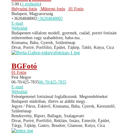
5.00
(
1 értékelés
)
Helyszíni fotós
Műtermi fotós
01 Fotós
Budapest, Magyarország
+36204848002
+36204848002
E-mail
Weboldal
Budapesten vállalom modell, gyermek, család, portré fotózást
műteremben vagy szabadtéren, baba-ma...
Kismama, Baba, Gyerek, Születésnap
Divat, Portré, Portfólió, Épület, Tájkép, Tabló, Kutya, Cica
BGFotó
01 Fotós
Pest Megye
06-70/425-7835
06-70/425-7835
E-mail
Weboldal
Feleségemmel fotózással foglalkozunk. Megrendeléseket
Budapesti stúdióban, illetve az alábbi megy...
Jegyes / Páros, Esküvő, Kismama, Baba, Gyerek, Keresztelő,
Születésnap
Rendezvény, Riport, Ballagás, Szalagavató
Divat, Portré, Portfólió, Reklám, Imázs, Enteriőr, Épület,
Tárgy, Tájkép, Gastro, Boudoir, Glamour, Kutya, Cica