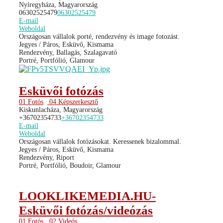
Nyíregyháza, Magyarország
06302525479
06302525479
E-mail
Weboldal
Országosan vállalok porté, rendezvény és image fotozást.
Jegyes / Páros, Esküvő, Kismama
Rendezvény, Ballagás, Szalagavató
Portré, Portfólió, Glamour
Esküvői fotózás
01 Fotós
04 Képszerkesztő
Kiskunlacháza, Magyarország
+36702354733
+36702354733
E-mail
Weboldal
Országosan vállalok fotózásokat. Keressenek bizalommal.
Jegyes / Páros, Esküvő, Kismama
Rendezvény, Riport
Portré, Portfólió, Boudoir, Glamour
LOOKLIKEMEDIA.HU-
Esküvői fotózás/videózás
01 Fotós
02 Videós