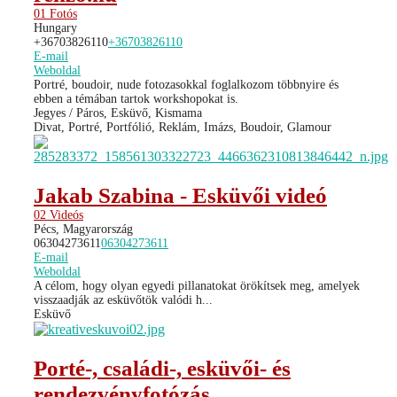
01 Fotós
Hungary
+36703826110
+36703826110
E-mail
Weboldal
Portré, boudoir, nude fotozasokkal foglalkozom többnyire és
ebben a témában tartok workshopokat is.
Jegyes / Páros, Esküvő, Kismama
Divat, Portré, Portfólió, Reklám, Imázs, Boudoir, Glamour
Jakab Szabina - Esküvői videó
02 Videós
Pécs, Magyarország
06304273611
06304273611
E-mail
Weboldal
A célom, hogy olyan egyedi pillanatokat örökítsek meg, amelyek
visszaadják az esküvőtök valódi h...
Esküvő
Porté-, családi-, esküvői- és
rendezvényfotózás