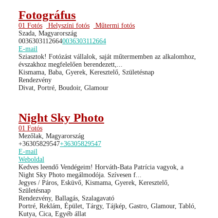
Fotográfus
01 Fotós
Helyszíni fotós
Műtermi fotós
Szada, Magyarország
0036303112664
0036303112664
E-mail
Sziasztok! Fotózást vállalok, saját műtermemben az alkalomhoz,
évszakhoz megfelelően berendezett,...
Kismama, Baba, Gyerek, Keresztelő, Születésnap
Rendezvény
Divat, Portré, Boudoir, Glamour
Night Sky Photo
01 Fotós
Mezőlak, Magyarország
+36305829547
+36305829547
E-mail
Weboldal
Kedves leendő Vendégeim! Horváth-Bata Patrícia vagyok, a
Night Sky Photo megálmodója. Szívesen f...
Jegyes / Páros, Esküvő, Kismama, Gyerek, Keresztelő,
Születésnap
Rendezvény, Ballagás, Szalagavató
Portré, Reklám, Épület, Tárgy, Tájkép, Gastro, Glamour, Tabló,
Kutya, Cica, Egyéb állat