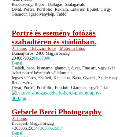
Rendezvény, Riport, Ballagás, Szalagavató
Divat, Portré, Portfólió, Reklám, Enteriőr, Épület, Tárgy,
Glamour, Igazolványkép, Tabló
Portré és esemény fotózás
szabadtéren és stúdióban.
01 Fotós
Helyszíni fotós
Műtermi fotós
Dunaújváros, 2400 Magyarország
204687906
204687906
E-mail
Családi, baba, kismama, glamour, divat, Fine art, vagy akár
üzleti portré készítését vállalom ala...
Jegyes / Páros, Esküvő, Kismama, Baba, Gyerek, Születésnap
Rendezvény
Divat, Portré, Portfólió, Boudoir, Glamour, Egyéb állat
Geberle Berci Photography
01 Fotós
Budapest, Magyarország
+36303615834
+36303615834
E-mail