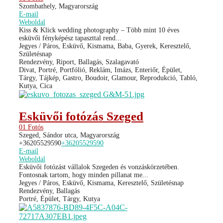
Szombathely, Magyarország
E-mail
Weboldal
Kiss & Klick wedding photography – Több mint 10 éves
esküvői fényképész tapaszttal rend...
Jegyes / Páros, Esküvő, Kismama, Baba, Gyerek, Keresztelő,
Születésnap
Rendezvény, Riport, Ballagás, Szalagavató
Divat, Portré, Portfólió, Reklám, Imázs, Enteriőr, Épület,
Tárgy, Tájkép, Gastro, Boudoir, Glamour, Reprodukció, Tabló,
Kutya, Cica
Esküvői fotózás Szeged
01 Fotós
Szeged, Sándor utca, Magyarország
+36205529590
+36205529590
E-mail
Weboldal
Esküvői fotózást vállalok Szegeden és vonzáskörzetében.
Fontosnak tartom, hogy minden pillanat me...
Jegyes / Páros, Esküvő, Kismama, Keresztelő, Születésnap
Rendezvény, Ballagás
Portré, Épület, Tárgy, Kutya