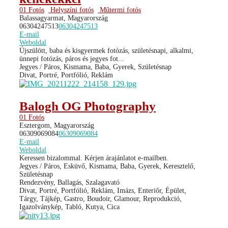
01 Fotós
Helyszíni fotós
Műtermi fotós
Balassagyarmat, Magyarország
06304247513
06304247513
E-mail
Weboldal
Újszülött, baba és kisgyermek fotózás, születésnapi, alkalmi,
ünnepi fotózás, páros és jegyes fot...
Jegyes / Páros, Kismama, Baba, Gyerek, Születésnap
Divat, Portré, Portfólió, Reklám
Balogh OG Photography
01 Fotós
Esztergom, Magyarország
06309069084
06309069084
E-mail
Weboldal
Keressen bizalommal. Kérjen árajánlatot e-mailben.
Jegyes / Páros, Esküvő, Kismama, Baba, Gyerek, Keresztelő,
Születésnap
Rendezvény, Ballagás, Szalagavató
Divat, Portré, Portfólió, Reklám, Imázs, Enteriőr, Épület,
Tárgy, Tájkép, Gastro, Boudoir, Glamour, Reprodukció,
Igazolványkép, Tabló, Kutya, Cica