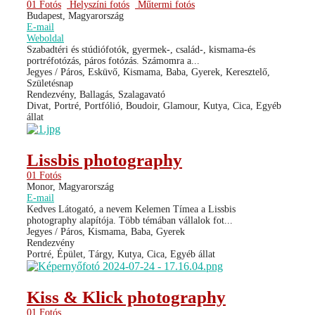
01 Fotós
Helyszíni fotós
Műtermi fotós
Budapest, Magyarország
E-mail
Weboldal
Szabadtéri és stúdiófotók, gyermek-, család-, kismama-és
portréfotózás, páros fotózás. Számomra a...
Jegyes / Páros, Esküvő, Kismama, Baba, Gyerek, Keresztelő,
Születésnap
Rendezvény, Ballagás, Szalagavató
Divat, Portré, Portfólió, Boudoir, Glamour, Kutya, Cica, Egyéb
állat
Lissbis photography
01 Fotós
Monor, Magyarország
E-mail
Kedves Látogató, a nevem Kelemen Tímea a Lissbis
photography alapítója. Több témában vállalok fot...
Jegyes / Páros, Kismama, Baba, Gyerek
Rendezvény
Portré, Épület, Tárgy, Kutya, Cica, Egyéb állat
Kiss & Klick photography
01 Fotós