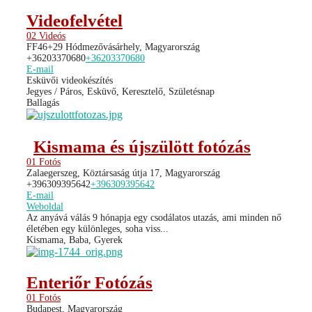
Videofelvétel
02 Videós
FF46+29 Hódmezővásárhely, Magyarország
+36203370680
+36203370680
E-mail
Esküvői videokészítés
Jegyes / Páros, Esküvő, Keresztelő, Születésnap
Ballagás
Kismama és újszülött fotózás
01 Fotós
Zalaegerszeg, Köztársaság útja 17, Magyarország
+396309395642
+396309395642
E-mail
Weboldal
Az anyává válás 9 hónapja egy csodálatos utazás, ami minden nő
életében egy különleges, soha viss...
Kismama, Baba, Gyerek
Enteriőr Fotózás
01 Fotós
Budapest, Magyarország