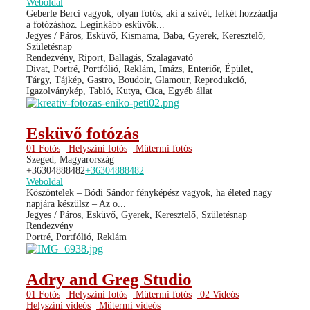
Weboldal
Geberle Berci vagyok, olyan fotós, aki a szívét, lelkét hozzáadja
a fotózáshoz. Leginkább esküvők...
Jegyes / Páros, Esküvő, Kismama, Baba, Gyerek, Keresztelő,
Születésnap
Rendezvény, Riport, Ballagás, Szalagavató
Divat, Portré, Portfólió, Reklám, Imázs, Enteriőr, Épület,
Tárgy, Tájkép, Gastro, Boudoir, Glamour, Reprodukció,
Igazolványkép, Tabló, Kutya, Cica, Egyéb állat
Esküvő fotózás
01 Fotós
Helyszíni fotós
Műtermi fotós
Szeged, Magyarország
+36304888482
+36304888482
Weboldal
Köszöntelek – Bódi Sándor fényképész vagyok, ha életed nagy
napjára készülsz – Az o...
Jegyes / Páros, Esküvő, Gyerek, Keresztelő, Születésnap
Rendezvény
Portré, Portfólió, Reklám
Adry and Greg Studio
01 Fotós
Helyszíni fotós
Műtermi fotós
02 Videós
Helyszíni videós
Műtermi videós