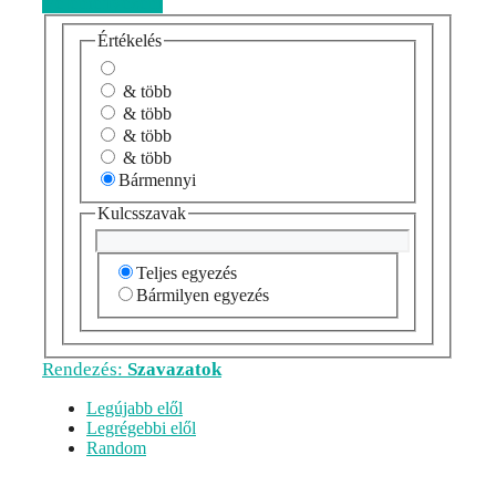
Véleményezem
Értékelés
& több
& több
& több
& több
Bármennyi
Kulcsszavak
Teljes egyezés
Bármilyen egyezés
Rendezés:
Szavazatok
Legújabb elől
Legrégebbi elől
Random