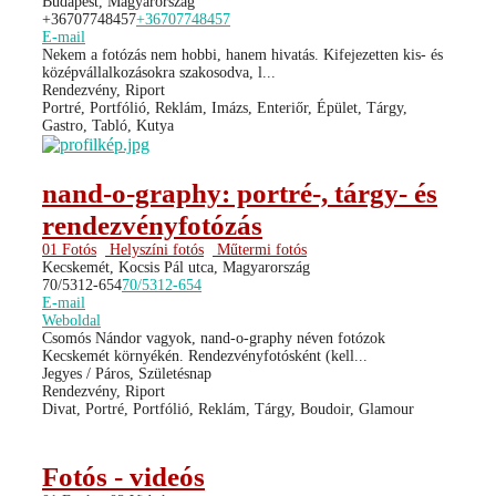
Budapest, Magyarország
+36707748457
+36707748457
E-mail
Nekem a fotózás nem hobbi, hanem hivatás. Kifejezetten kis- és
középvállalkozásokra szakosodva, l...
Rendezvény, Riport
Portré, Portfólió, Reklám, Imázs, Enteriőr, Épület, Tárgy,
Gastro, Tabló, Kutya
nand-o-graphy: portré-, tárgy- és
rendezvényfotózás
01 Fotós
Helyszíni fotós
Műtermi fotós
Kecskemét, Kocsis Pál utca, Magyarország
70/5312-654
70/5312-654
E-mail
Weboldal
Csomós Nándor vagyok, nand-o-graphy néven fotózok
Kecskemét környékén. Rendezvényfotósként (kell...
Jegyes / Páros, Születésnap
Rendezvény, Riport
Divat, Portré, Portfólió, Reklám, Tárgy, Boudoir, Glamour
Fotós - videós