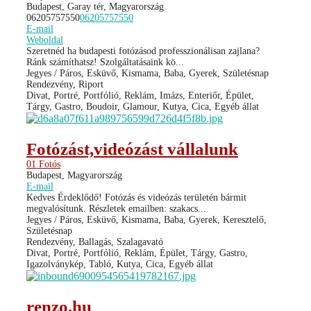
Budapest, Garay tér, Magyarország
06205757550
06205757550
E-mail
Weboldal
Szeretnéd ha budapesti fotózásod professzionálisan zajlana?
Ránk számíthatsz! Szolgáltatásaink kö...
Jegyes / Páros, Esküvő, Kismama, Baba, Gyerek, Születésnap
Rendezvény, Riport
Divat, Portré, Portfólió, Reklám, Imázs, Enteriőr, Épület,
Tárgy, Gastro, Boudoir, Glamour, Kutya, Cica, Egyéb állat
Fotózást,videózást vállalunk
01 Fotós
Budapest, Magyarország
E-mail
Kedves Érdeklődő! Fotózás és videózás területén bármit
megvalósítunk. Részletek emailben: szakacs...
Jegyes / Páros, Esküvő, Kismama, Baba, Gyerek, Keresztelő,
Születésnap
Rendezvény, Ballagás, Szalagavató
Divat, Portré, Portfólió, Reklám, Épület, Tárgy, Gastro,
Igazolványkép, Tabló, Kutya, Cica, Egyéb állat
renzo.hu