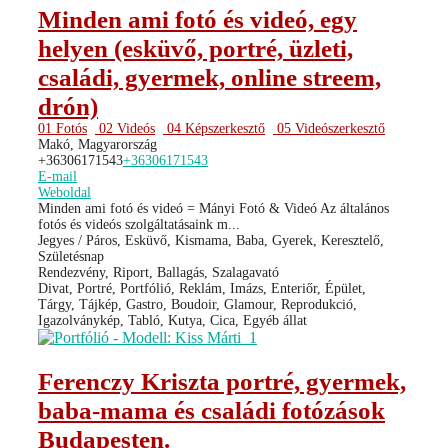
Minden ami fotó és videó, egy
helyen (esküvő, portré, üzleti,
családi, gyermek, online streem,
drón)
01 Fotós
02 Videós
04 Képszerkesztő
05 Videószerkesztő
Makó, Magyarország
+36306171543
+36306171543
E-mail
Weboldal
Minden ami fotó és videó = Mányi Fotó & Videó Az általános
fotós és videós szolgáltatásaink m...
Jegyes / Páros, Esküvő, Kismama, Baba, Gyerek, Keresztelő,
Születésnap
Rendezvény, Riport, Ballagás, Szalagavató
Divat, Portré, Portfólió, Reklám, Imázs, Enteriőr, Épület,
Tárgy, Tájkép, Gastro, Boudoir, Glamour, Reprodukció,
Igazolványkép, Tabló, Kutya, Cica, Egyéb állat
Ferenczy Kriszta portré, gyermek,
baba-mama és családi fotózások
Budapesten.