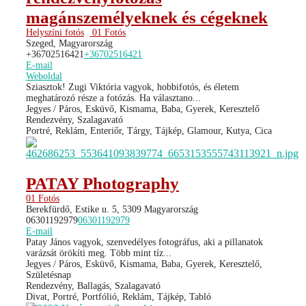
magánszemélyeknek és cégeknek
Helyszíni fotós
01 Fotós
Szeged, Magyarország
+36702516421
+36702516421
E-mail
Weboldal
Sziasztok! Zugi Viktória vagyok, hobbifotós, és életem
meghatározó része a fotózás. Ha választano...
Jegyes / Páros, Esküvő, Kismama, Baba, Gyerek, Keresztelő
Rendezvény, Szalagavató
Portré, Reklám, Enteriőr, Tárgy, Tájkép, Glamour, Kutya, Cica
PATAY Photography
01 Fotós
Berekfürdő, Estike u. 5, 5309 Magyarország
06301192979
06301192979
E-mail
Patay János vagyok, szenvedélyes fotográfus, aki a pillanatok
varázsát örökíti meg. Több mint tíz...
Jegyes / Páros, Esküvő, Kismama, Baba, Gyerek, Keresztelő,
Születésnap
Rendezvény, Ballagás, Szalagavató
Divat, Portré, Portfólió, Reklám, Tájkép, Tabló