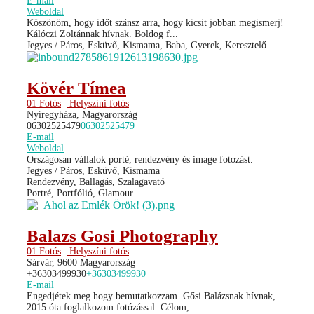
E-mail
Weboldal
Köszönöm, hogy időt szánsz arra, hogy kicsit jobban megismerj!
Kálóczi Zoltánnak hívnak. Boldog f...
Jegyes / Páros, Esküvő, Kismama, Baba, Gyerek, Keresztelő
Kövér Tímea
01 Fotós
Helyszíni fotós
Nyíregyháza, Magyarország
06302525479
06302525479
E-mail
Weboldal
Országosan vállalok porté, rendezvény és image fotozást.
Jegyes / Páros, Esküvő, Kismama
Rendezvény, Ballagás, Szalagavató
Portré, Portfólió, Glamour
Balazs Gosi Photography
01 Fotós
Helyszíni fotós
Sárvár, 9600 Magyarország
+36303499930
+36303499930
E-mail
Engedjétek meg hogy bemutatkozzam. Gősi Balázsnak hívnak,
2015 óta foglalkozom fotózással. Célom,...