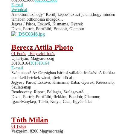
06205525660
06205525660
E-mail
Weboldal
A mottóm az,hogy” Kerülj képbe”,ez azt jelenti,hogy minden
témában otthonosan mozgok...
Jegyes / Páros, Esküvő, Kismama, Gyerek
Divat, Portré, Portfólió, Boudoir, Glamour
Berecz Attila Photo
01 Fotós
Helyszíni fotós
Újhartyán, Magyarország
301819164
301819164
E-mail
Szép napot! Az Országban bárhol vállalok fotózást. A fotókra
nem kell hetekek várni, rövid idő al...
Jegyes / Páros, Esküvő, Kismama, Baba, Gyerek, Keresztelő,
Születésnap
Rendezvény, Riport, Ballagás, Szalagavató
Divat, Portré, Portfólió, Reklám, Boudoir, Glamour,
Igazolványkép, Tabló, Kutya, Cica, Egyéb állat
Tóth Milán
01 Fotós
Veszprém, 8200 Magyarország