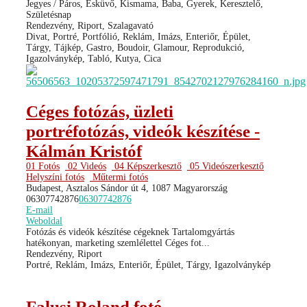
Jegyes / Páros, Esküvő, Kismama, Baba, Gyerek, Keresztelő,
Születésnap
Rendezvény, Riport, Szalagavató
Divat, Portré, Portfólió, Reklám, Imázs, Enteriőr, Épület,
Tárgy, Tájkép, Gastro, Boudoir, Glamour, Reprodukció,
Igazolványkép, Tabló, Kutya, Cica
Céges fotózás, üzleti
portréfotózás, videók készítése -
Kálmán Kristóf
01 Fotós
02 Videós
04 Képszerkesztő
05 Videószerkesztő
Helyszíni fotós
Műtermi fotós
Budapest, Asztalos Sándor út 4, 1087 Magyarország
06307742876
06307742876
E-mail
Weboldal
Fotózás és videók készítése cégeknek Tartalomgyártás
hatékonyan, marketing szemlélettel Céges fot...
Rendezvény, Riport
Portré, Reklám, Imázs, Enteriőr, Épület, Tárgy, Igazolványkép
Falusi Roland fotó