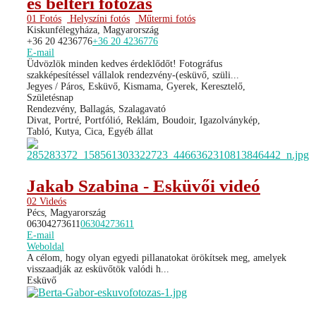
és beltéri fotózás
01 Fotós
Helyszíni fotós
Műtermi fotós
Kiskunfélegyháza, Magyarország
+36 20 4236776
+36 20 4236776
E-mail
Üdvözlök minden kedves érdeklődőt! Fotográfus
szakképesítéssel vállalok rendezvény-(esküvő, szüli...
Jegyes / Páros, Esküvő, Kismama, Gyerek, Keresztelő,
Születésnap
Rendezvény, Ballagás, Szalagavató
Divat, Portré, Portfólió, Reklám, Boudoir, Igazolványkép,
Tabló, Kutya, Cica, Egyéb állat
Jakab Szabina - Esküvői videó
02 Videós
Pécs, Magyarország
06304273611
06304273611
E-mail
Weboldal
A célom, hogy olyan egyedi pillanatokat örökítsek meg, amelyek
visszaadják az esküvőtök valódi h...
Esküvő