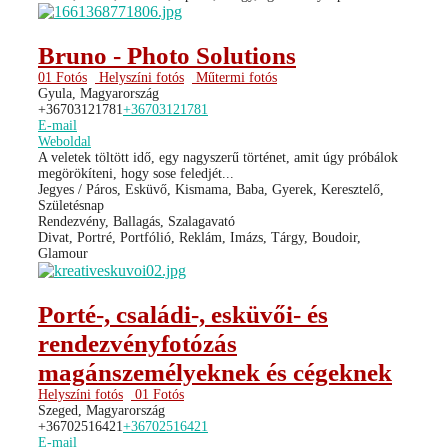
Bruno - Photo Solutions
01 Fotós
Helyszíni fotós
Műtermi fotós
Gyula, Magyarország
+36703121781
+36703121781
E-mail
Weboldal
A veletek töltött idő, egy nagyszerű történet, amit úgy próbálok
megörökíteni, hogy sose feledjét...
Jegyes / Páros, Esküvő, Kismama, Baba, Gyerek, Keresztelő,
Születésnap
Rendezvény, Ballagás, Szalagavató
Divat, Portré, Portfólió, Reklám, Imázs, Tárgy, Boudoir,
Glamour
Porté-, családi-, esküvői- és
rendezvényfotózás
magánszemélyeknek és cégeknek
Helyszíni fotós
01 Fotós
Szeged, Magyarország
+36702516421
+36702516421
E-mail