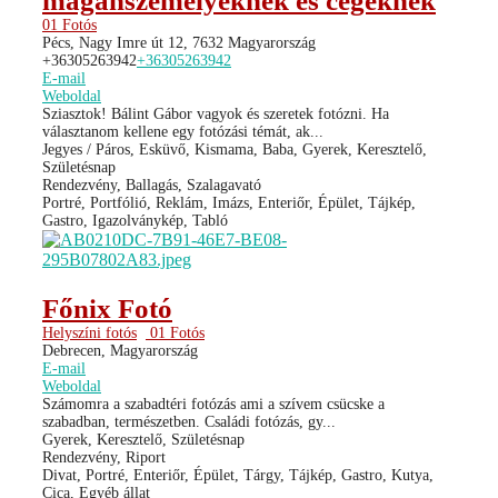
magánszemélyeknek és cégeknek
01 Fotós
Pécs, Nagy Imre út 12, 7632 Magyarország
+36305263942
+36305263942
E-mail
Weboldal
Sziasztok! Bálint Gábor vagyok és szeretek fotózni. Ha
választanom kellene egy fotózási témát, ak...
Jegyes / Páros, Esküvő, Kismama, Baba, Gyerek, Keresztelő,
Születésnap
Rendezvény, Ballagás, Szalagavató
Portré, Portfólió, Reklám, Imázs, Enteriőr, Épület, Tájkép,
Gastro, Igazolványkép, Tabló
Főnix Fotó
Helyszíni fotós
01 Fotós
Debrecen, Magyarország
E-mail
Weboldal
Számomra a szabadtéri fotózás ami a szívem csücske a
szabadban, természetben. Családi fotózás, gy...
Gyerek, Keresztelő, Születésnap
Rendezvény, Riport
Divat, Portré, Enteriőr, Épület, Tárgy, Tájkép, Gastro, Kutya,
Cica, Egyéb állat