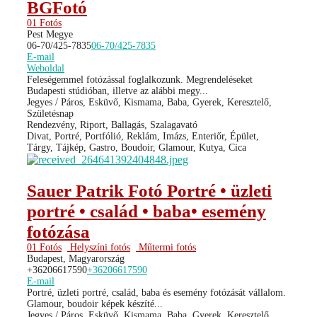
BGFotó
01 Fotós
Pest Megye
06-70/425-7835
06-70/425-7835
E-mail
Weboldal
Feleségemmel fotózással foglalkozunk. Megrendeléseket
Budapesti stúdióban, illetve az alábbi megy...
Jegyes / Páros, Esküvő, Kismama, Baba, Gyerek, Keresztelő,
Születésnap
Rendezvény, Riport, Ballagás, Szalagavató
Divat, Portré, Portfólió, Reklám, Imázs, Enteriőr, Épület,
Tárgy, Tájkép, Gastro, Boudoir, Glamour, Kutya, Cica
Sauer Patrik Fotó Portré • üzleti
portré • család • baba• esemény
fotózása
01 Fotós
Helyszíni fotós
Műtermi fotós
Budapest, Magyarország
+36206617590
+36206617590
E-mail
Portré, üzleti portré, család, baba és esemény fotózását vállalom.
Glamour, boudoir képek készíté...
Jegyes / Páros, Esküvő, Kismama, Baba, Gyerek, Keresztelő,