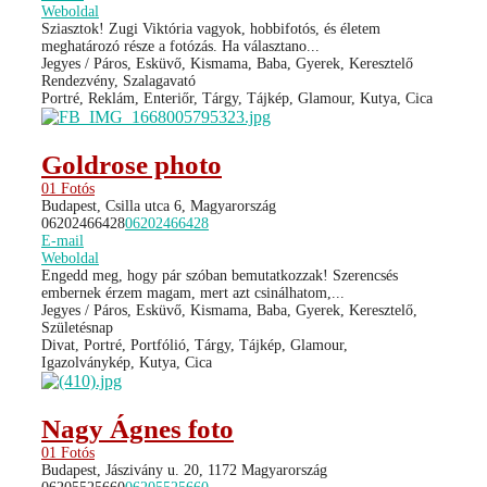
Weboldal
Sziasztok! Zugi Viktória vagyok, hobbifotós, és életem
meghatározó része a fotózás. Ha választano...
Jegyes / Páros, Esküvő, Kismama, Baba, Gyerek, Keresztelő
Rendezvény, Szalagavató
Portré, Reklám, Enteriőr, Tárgy, Tájkép, Glamour, Kutya, Cica
Goldrose photo
01 Fotós
Budapest, Csilla utca 6, Magyarország
06202466428
06202466428
E-mail
Weboldal
Engedd meg, hogy pár szóban bemutatkozzak! Szerencsés
embernek érzem magam, mert azt csinálhatom,...
Jegyes / Páros, Esküvő, Kismama, Baba, Gyerek, Keresztelő,
Születésnap
Divat, Portré, Portfólió, Tárgy, Tájkép, Glamour,
Igazolványkép, Kutya, Cica
Nagy Ágnes foto
01 Fotós
Budapest, Jászivány u. 20, 1172 Magyarország