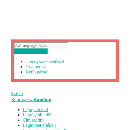
Útvonaltervezés
Tömegközlekedéssel
Gyalogosan
Kerékpárral
Szűrő
Rendezés:
Random
Legújabb elől
Legrégebbi elől
Cím szerint
Legtöbbet értékelt