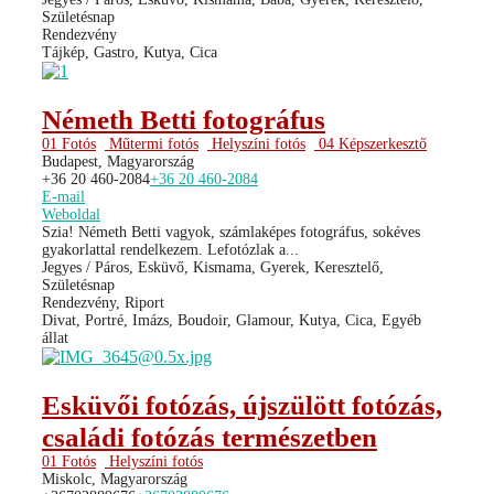
Születésnap
Rendezvény
Tájkép, Gastro, Kutya, Cica
Németh Betti fotográfus
01 Fotós
Műtermi fotós
Helyszíni fotós
04 Képszerkesztő
Budapest, Magyarország
+36 20 460-2084
+36 20 460-2084
E-mail
Weboldal
Szia! Németh Betti vagyok, számlaképes fotográfus, sokéves
gyakorlattal rendelkezem. Lefotózlak a...
Jegyes / Páros, Esküvő, Kismama, Gyerek, Keresztelő,
Születésnap
Rendezvény, Riport
Divat, Portré, Imázs, Boudoir, Glamour, Kutya, Cica, Egyéb
állat
Esküvői fotózás, újszülött fotózás,
családi fotózás természetben
01 Fotós
Helyszíni fotós
Miskolc, Magyarország