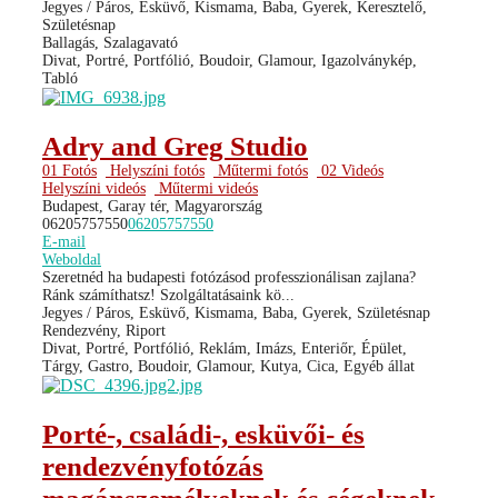
Jegyes / Páros, Esküvő, Kismama, Baba, Gyerek, Keresztelő,
Születésnap
Ballagás, Szalagavató
Divat, Portré, Portfólió, Boudoir, Glamour, Igazolványkép,
Tabló
Adry and Greg Studio
01 Fotós
Helyszíni fotós
Műtermi fotós
02 Videós
Helyszíni videós
Műtermi videós
Budapest, Garay tér, Magyarország
06205757550
06205757550
E-mail
Weboldal
Szeretnéd ha budapesti fotózásod professzionálisan zajlana?
Ránk számíthatsz! Szolgáltatásaink kö...
Jegyes / Páros, Esküvő, Kismama, Baba, Gyerek, Születésnap
Rendezvény, Riport
Divat, Portré, Portfólió, Reklám, Imázs, Enteriőr, Épület,
Tárgy, Gastro, Boudoir, Glamour, Kutya, Cica, Egyéb állat
Porté-, családi-, esküvői- és
rendezvényfotózás