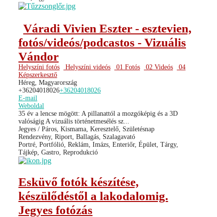
Váradi Vivien Eszter - esztevien,
fotós/videós/podcastos - Vizuális
Vándor
Helyszíni fotós
Helyszíni videós
01 Fotós
02 Videós
04
Képszerkesztő
Héreg, Magyarország
+36204018026
+36204018026
E-mail
Weboldal
35 év a lencse mögött: A pillanattól a mozgóképig és a 3D
valóságig A vizuális történetmesélés sz...
Jegyes / Páros, Kismama, Keresztelő, Születésnap
Rendezvény, Riport, Ballagás, Szalagavató
Portré, Portfólió, Reklám, Imázs, Enteriőr, Épület, Tárgy,
Tájkép, Gastro, Reprodukció
Esküvő fotók készítése,
készülődéstől a lakodalomig.
Jegyes fotózás