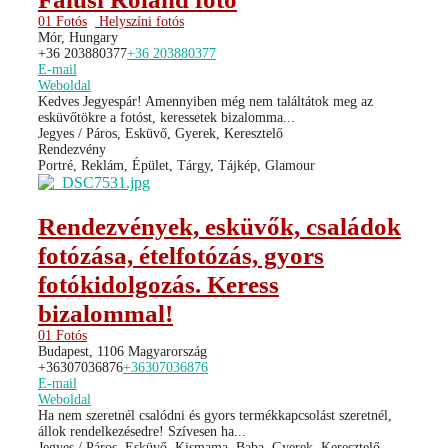
01 Fotós
Helyszíni fotós
Mór, Hungary
+36 203880377
+36 203880377
E-mail
Weboldal
Kedves Jegyespár! Amennyiben még nem találtátok meg az
esküvőtökre a fotóst, keressetek bizalomma...
Jegyes / Páros, Esküvő, Gyerek, Keresztelő
Rendezvény
Portré, Reklám, Épület, Tárgy, Tájkép, Glamour
Rendezvények, esküvők, családok
fotózása, ételfotózás, gyors
fotókidolgozás. Keress
bizalommal!
01 Fotós
Budapest, 1106 Magyarország
+36307036876
+36307036876
E-mail
Weboldal
Ha nem szeretnél csalódni és gyors termékkapcsolást szeretnél,
állok rendelkezésedre! Szívesen ha...
Jegyes / Páros, Esküvő, Kismama, Baba, Gyerek, Keresztelő,