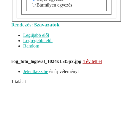
Bármilyen egyezés
Rendezés:
Szavazatok
Legújabb elől
Legrégebbi elől
Random
rog_foto_logoval_1024x1535px.jpg
4 év telt el
Jelentkezz be
és írj véleményt
1 találat