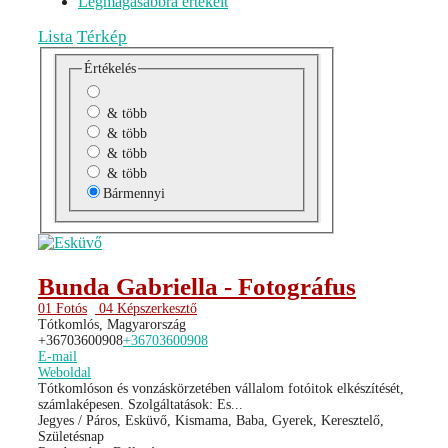
Legmagasabbra értékelt
Lista
Térkép
Értékelés
& több
& több
& több
& több
Bármennyi
Bunda Gabriella - Fotográfus
01 Fotós
04 Képszerkesztő
Tótkomlós, Magyarország
+36703600908
+36703600908
E-mail
Weboldal
Tótkomlóson és vonzáskörzetében vállalom fotóitok elkészítését,
számlaképesen. Szolgáltatások: Es...
Jegyes / Páros, Esküvő, Kismama, Baba, Gyerek, Keresztelő,
Születésnap