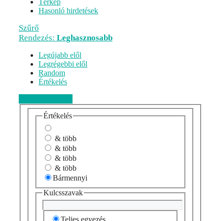
Térkép
Hasonló hirdetések
Szűrő
Rendezés:
Leghasznosabb
Legújabb elől
Legrégebbi elől
Random
Értékelés
Véleményezem
Értékelés
& több
& több
& több
& több
Bármennyi
Kulcsszavak
Teljes egyezés