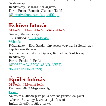
Születésnap
Rendezvény, Ballagás, Szalagavató
Divat, Portré, Boudoir, Glamour, Tabló
Esküvő fotózás
01 Fotós
Helyszíni fotós
Műtermi fotós
Szeged, Magyarország
+36304888482
+36304888482
Weboldal
Köszöntelek – Bódi Sándor fényképész vagyok, ha életed nagy
napjára készülsz – Az o...
Jegyes / Páros, Esküvő, Gyerek, Keresztelő, Születésnap
Rendezvény
Portré, Portfólió, Reklám
Épület fotózás
01 Fotós
Helyszíni fotós
Debrecen, 4002 Magyarország
E-mail
Szeretem a különlegességet, a nem megszokott dolgokat,
színeket. És azt igyekszem a saját látásmó...
Imázs, Enteriőr, Épület, Tájkép