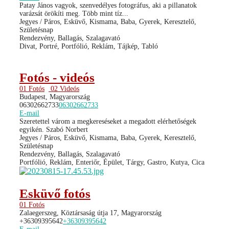
Patay János vagyok, szenvedélyes fotográfus, aki a pillanatok
varázsát örökíti meg. Több mint tíz...
Jegyes / Páros, Esküvő, Kismama, Baba, Gyerek, Keresztelő,
Születésnap
Rendezvény, Ballagás, Szalagavató
Divat, Portré, Portfólió, Reklám, Tájkép, Tabló
Fotós - videós
01 Fotós
02 Videós
Budapest, Magyarország
06302662733
06302662733
E-mail
Szeretettel várom a megkereséseket a megadott elérhetőségek
egyikén. Szabó Norbert
Jegyes / Páros, Esküvő, Kismama, Baba, Gyerek, Keresztelő,
Születésnap
Rendezvény, Ballagás, Szalagavató
Portfólió, Reklám, Enteriőr, Épület, Tárgy, Gastro, Kutya, Cica
Esküvő fotós
01 Fotós
Zalaegerszeg, Köztársaság útja 17, Magyarország
+36309395642
+36309395642