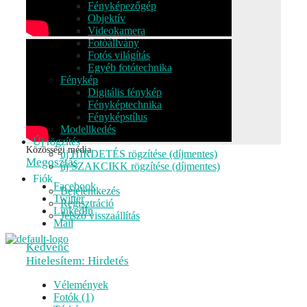
Fényképezőgép
Objektív
Videokamera
Fotóállvány
Fotós világítás
Egyéb fotótechnika
Fénykép
Digitális fénykép
Fényképtechnika
Fényképstílus
Modellkedés
Új rögzítés
Közösségi média
új HIRDETÉS rögzítése (díjmentes)
Megosztás
új SZAKCIKK rögzítése (díjmentes)
Fiók
Facebook
Bejelentkezés
Twitter
Regisztráció
LinkedIn
Jelszó visszaállítás
Mail
Kedvenc
Hitelesítem: Hirdetés
Vélemények
Fotók (1)