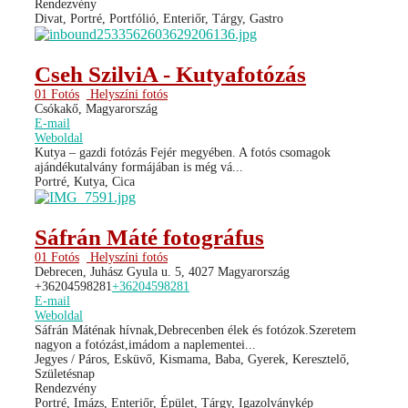
Rendezvény
Divat, Portré, Portfólió, Enteriőr, Tárgy, Gastro
Cseh SzilviA - Kutyafotózás
01 Fotós
Helyszíni fotós
Csókakő, Magyarország
E-mail
Weboldal
Kutya – gazdi fotózás Fejér megyében. A fotós csomagok
ajándékutalvány formájában is még vá...
Portré, Kutya, Cica
Sáfrán Máté fotográfus
01 Fotós
Helyszíni fotós
Debrecen, Juhász Gyula u. 5, 4027 Magyarország
+36204598281
+36204598281
E-mail
Weboldal
Sáfrán Máténak hívnak,Debrecenben élek és fotózok.Szeretem
nagyon a fotózást,imádom a naplementei...
Jegyes / Páros, Esküvő, Kismama, Baba, Gyerek, Keresztelő,
Születésnap
Rendezvény
Portré, Imázs, Enteriőr, Épület, Tárgy, Igazolványkép