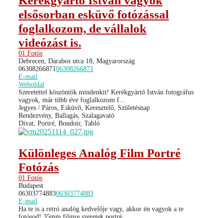
Kerékgyártó István vagyok
elsősorban esküvő fotózással
foglalkozom, de vállalok
videózást is.
01 Fotós
Debrecen, Darabos utca 18, Magyarország
06308266871
06308266871
E-mail
Weboldal
Szeretettel köszöntök mindenkit! Kerékgyártó István fotográfus
vagyok, már több éve foglalkozom f...
Jegyes / Páros, Esküvő, Keresztelő, Születésnap
Rendezvény, Ballagás, Szalagavató
Divat, Portré, Boudoir, Tabló
Különleges Analóg Film Portré
Fotózás
01 Fotós
Budapest
06303774883
06303774883
E-mail
Ha te is a retró analóg kedvelője vagy, akkor én vagyok a te
fotósod! 35mm filmre szeretek portré...