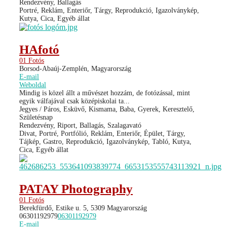
Rendezvény, Ballagás
Portré, Reklám, Enteriőr, Tárgy, Reprodukció, Igazolványkép,
Kutya, Cica, Egyéb állat
HAfotó
01 Fotós
Borsod-Abaúj-Zemplén, Magyarország
E-mail
Weboldal
Mindig is közel állt a művészet hozzám, de fotózással, mint
egyik válfajával csak középiskolai ta...
Jegyes / Páros, Esküvő, Kismama, Baba, Gyerek, Keresztelő,
Születésnap
Rendezvény, Riport, Ballagás, Szalagavató
Divat, Portré, Portfólió, Reklám, Enteriőr, Épület, Tárgy,
Tájkép, Gastro, Reprodukció, Igazolványkép, Tabló, Kutya,
Cica, Egyéb állat
PATAY Photography
01 Fotós
Berekfürdő, Estike u. 5, 5309 Magyarország
06301192979
06301192979
E-mail