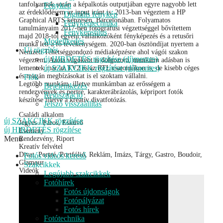
tanfolyamok során a képalkotás outputjában egyre nagyobb lett
Fénykép
az érdeklődésem az input iránt is. 2013-ban végeztem a HP
Digitális fénykép
Graphical ARTS képzésén, Barcelonában. Folyamatos
Fényképtechnika
tanulmányaim 2017-ben fotográfusi végzettséggel bővítettem
Fényképstílus
majd 2018-tól egyéni vállalkozóként fényképezés és a retusőri
Modellkedés
munka lett a fő tevékenységem. 2020-ban ösztöndíjat nyertem a
Új rögzítés
Nemzeti Tehetséggondozó médiaképzésre ahol vágói szakon
új HIRDETÉS rögzítése (díjmentes)
végeztem. Azóta vágóként is dolgozom, munkáim adásban is
új SZAKCIKK rögzítése (díjmentes)
lementek már az TV2 és az RTL csatornákon is, de kisebb céges
és magán megbízásokat is el szoktam vállalni.
Fiók
Legtöbb munkám, illetve munkámban az erősségem a
Bejelentkezés
rendezvények és portré, karakterábrázolás, képriport fotók
Regisztráció
készítése illetve a kreatív divatfotózás.
Jelszó visszaállítás
Családi alkalom
új SZAKCIKK rögzítése
Jegyes / Páros, Esküvő
új HIRDETÉS rögzítése
Esemény
Menu
Rendezvény, Riport
Kreatív felvétel
Divat, Portré, Portfólió, Reklám, Imázs, Tárgy, Gastro, Boudoir,
Fotós videós kereső
Glamour
Szakcikkek
Videók
Legújabb szakcikkek
Fotóhírek
Fotós újdonságok
Fotópályázat
Fotós hírek
Fotótechnika