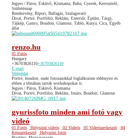
Jegyes / Páros, Esküvő, Kismama, Baba, Gyerek, Keresztelő,
Születésnap
Rendezvény, Riport, Ballagás, Szalagavató
Divat, Portré, Portfólió, Reklám, Enteriőr, Épület, Tárgy,
Tájkép, Gastro, Boudoir, Glamour, Tabló, Kutya, Cica, Egyéb
állat
renzo.hu
01 Fotós
Hungary
+36703826110
+36703826110
E-mail
Weboldal
Portré, boudoir, nude fotozasokkal foglalkozom többnyire és
ebben a témában tartok workshopokat is.
Jegyes / Páros, Esküvő, Kismama
Divat, Portré, Portfólió, Reklám, Imázs, Boudoir, Glamour
gyurissfoto minden ami fotó vagy
videó
01 Fotós
Helyszíni videós
02 Videós
05 Videószerkesztő
04
Képszerkesztő
Helyszíni fotós
Bordány, Magyarország