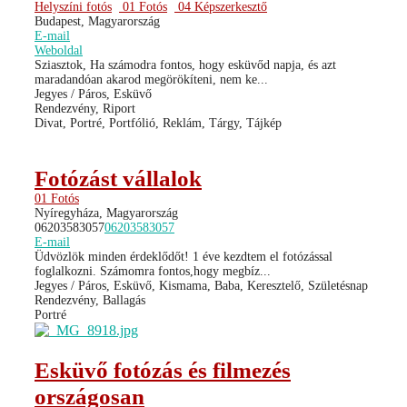
Helyszíni fotós
01 Fotós
04 Képszerkesztő
Budapest, Magyarország
E-mail
Weboldal
Sziasztok, Ha számodra fontos, hogy esküvőd napja, és azt
maradandóan akarod megörökíteni, nem ke...
Jegyes / Páros, Esküvő
Rendezvény, Riport
Divat, Portré, Portfólió, Reklám, Tárgy, Tájkép
Fotózást vállalok
01 Fotós
Nyíregyháza, Magyarország
06203583057
06203583057
E-mail
Üdvözlök minden érdeklődőt! 1 éve kezdtem el fotózással
foglalkozni. Számomra fontos,hogy megbíz...
Jegyes / Páros, Esküvő, Kismama, Baba, Keresztelő, Születésnap
Rendezvény, Ballagás
Portré
Esküvő fotózás és filmezés
országosan