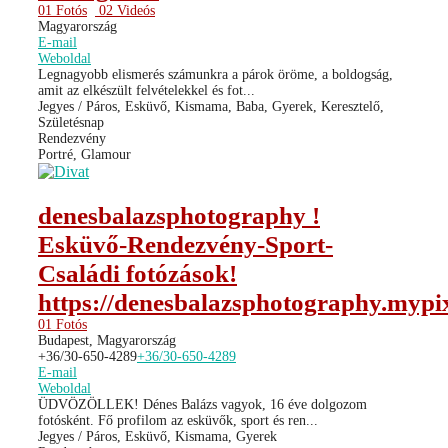
01 Fotós
02 Videós
Magyarország
E-mail
Weboldal
Legnagyobb elismerés számunkra a párok öröme, a boldogság,
amit az elkészült felvételekkel és fot...
Jegyes / Páros, Esküvő, Kismama, Baba, Gyerek, Keresztelő,
Születésnap
Rendezvény
Portré, Glamour
denesbalazsphotography !
Esküvő-Rendezvény-Sport-
Családi fotózások!
https://denesbalazsphotography.mypix
01 Fotós
Budapest, Magyarország
+36/30-650-4289
+36/30-650-4289
E-mail
Weboldal
ÜDVÖZÖLLEK! Dénes Balázs vagyok, 16 éve dolgozom
fotósként. Fő profilom az esküvők, sport és ren...
Jegyes / Páros, Esküvő, Kismama, Gyerek