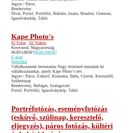
Jegyes / Páros
Rendezvény
Divat, Portré, Portfólió, Reklám, Imázs, Boudoir, Glamour,
Igazolványkép, Tabló
Kape Photo's
01 Fotós
02 Videós
Kerecsend, Magyarország
06305188387
06305188387
E-mail
Weboldal
Vállalkozásunk bemutatása Nagy örömmel mutatjuk be
vállalkozásunkat, amely Kape Photo’s név...
Jegyes / Páros, Esküvő, Kismama, Baba, Gyerek, Keresztelő,
Születésnap
Rendezvény, Ballagás, Szalagavató
Portré, Portfólió, Igazolványkép, Tabló
Portréfotózás, eseményfotózás
(esküvő, szülinap, keresztelő,
eljegyzés), páros fotózás, kültéri