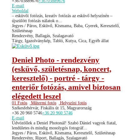
+36703889676
+36703889676
E-mail
Weboldal
– esküvői fotózás, kreatív fotózás az esküvő helyszínén –
újszülött fotózás nálatok o...
Jegyes / Páros, Esküvő, Kismama, Baba, Gyerek, Keresztelő,
Születésnap
Rendezvény, Ballagás, Szalagavató
Tárgy, Igazolványkép, Tabló, Kutya, Cica, Egyéb állat
Deniel Photo - rendezvény
(esküvő, születésnap, koncert,
keresztelő) - portré - tárgy -
enteriőr fotózás, amivel biztosan
elégedett leszel
01 Fotós
Műtermi fotós
Helyszíni fotós
Székesfehérvár, Fiskális út 15, Magyarország
+36 20 960 5746
+36 20 960 5746
E-mail
Üdvözöllek a Deniel Photonál! Szabó Dániel vagyok fiatal,
lendületes és mindig mosolygós fotográf...
Jegyes / Páros, Esküvő, Kismama, Keresztelő, Születésnap
Rendezvény, Riport, Ballagás, Szalagavató