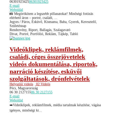
06301923425
06301923425
E-mail
Weboldal
📸 Megörökítem a legszebb pillanatokat! Minőségi fotózás
elérhető áron – portré, családi, ...
Jegyes / Páros, Esküvő, Kismama, Baba, Gyerek, Keresztelő,
Születésnap
Rendezvény, Riport, Ballagás, Szalagavató
Divat, Portré, Portfólió, Reklám, Tájkép, Tabló
Videóklipek, reklámfilmek,
családi, céges összejövetelek
videós dokumentálása, riportok,
narráció készítése, esküvői
szolgáltatások, drónfelvételek
Helyszíni videós
02 Videós
Pécs, Magyarország
06 30 2127155
06 30 2127155
E-mail
Weboldal
➡️Videóklipek, reklámfilmek, média tartalmak készítése, vágása
igényes, minőségi ki...