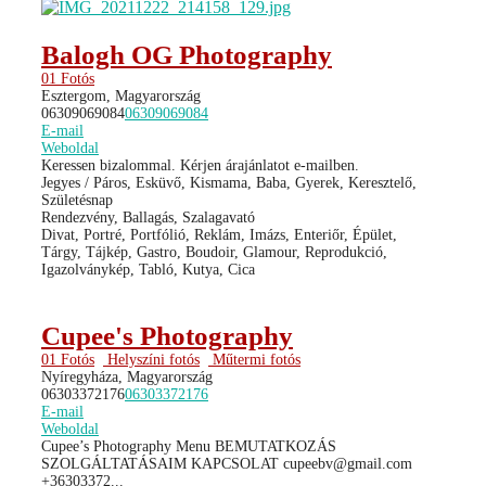
Balogh OG Photography
01 Fotós
Esztergom, Magyarország
06309069084
06309069084
E-mail
Weboldal
Keressen bizalommal. Kérjen árajánlatot e-mailben.
Jegyes / Páros, Esküvő, Kismama, Baba, Gyerek, Keresztelő,
Születésnap
Rendezvény, Ballagás, Szalagavató
Divat, Portré, Portfólió, Reklám, Imázs, Enteriőr, Épület,
Tárgy, Tájkép, Gastro, Boudoir, Glamour, Reprodukció,
Igazolványkép, Tabló, Kutya, Cica
Cupee's Photography
01 Fotós
Helyszíni fotós
Műtermi fotós
Nyíregyháza, Magyarország
06303372176
06303372176
E-mail
Weboldal
Cupee’s Photography Menu BEMUTATKOZÁS
SZOLGÁLTATÁSAIM KAPCSOLAT cupeebv@gmail.com
+36303372...