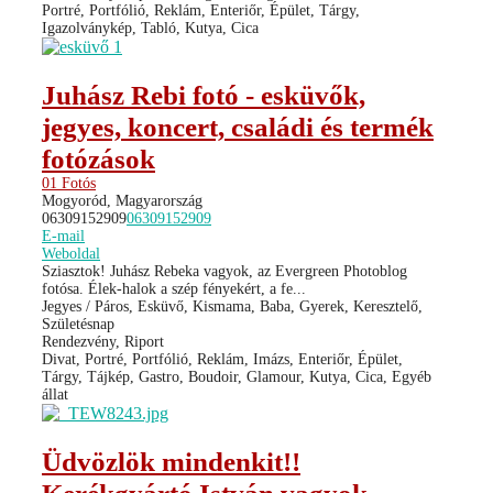
Portré, Portfólió, Reklám, Enteriőr, Épület, Tárgy,
Igazolványkép, Tabló, Kutya, Cica
Juhász Rebi fotó - esküvők,
jegyes, koncert, családi és termék
fotózások
01 Fotós
Mogyoród, Magyarország
06309152909
06309152909
E-mail
Weboldal
Sziasztok! Juhász Rebeka vagyok, az Evergreen Photoblog
fotósa. Élek-halok a szép fényekért, a fe...
Jegyes / Páros, Esküvő, Kismama, Baba, Gyerek, Keresztelő,
Születésnap
Rendezvény, Riport
Divat, Portré, Portfólió, Reklám, Imázs, Enteriőr, Épület,
Tárgy, Tájkép, Gastro, Boudoir, Glamour, Kutya, Cica, Egyéb
állat
Üdvözlök mindenkit!!