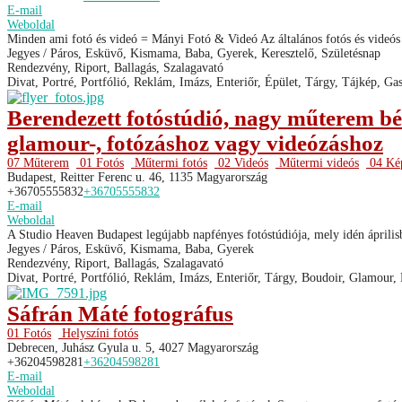
E-mail
Weboldal
Minden ami fotó és videó = Mányi Fotó & Videó Az általános fotós és videós 
Jegyes / Páros, Esküvő, Kismama, Baba, Gyerek, Keresztelő, Születésnap
Rendezvény, Riport, Ballagás, Szalagavató
Divat, Portré, Portfólió, Reklám, Imázs, Enteriőr, Épület, Tárgy, Tájkép, G
Berendezett fotóstúdió, nagy műterem bér
glamour-, fotózáshoz vagy videózáshoz
07 Műterem
01 Fotós
Műtermi fotós
02 Videós
Műtermi videós
04 Kép
Budapest, Reitter Ferenc u. 46, 1135 Magyarország
+36705555832
+36705555832
E-mail
Weboldal
A Studio Heaven Budapest legújabb napfényes fotóstúdiója, mely idén április
Jegyes / Páros, Esküvő, Kismama, Baba, Gyerek
Rendezvény, Riport, Ballagás, Szalagavató
Divat, Portré, Portfólió, Reklám, Imázs, Enteriőr, Tárgy, Boudoir, Glamour,
Sáfrán Máté fotográfus
01 Fotós
Helyszíni fotós
Debrecen, Juhász Gyula u. 5, 4027 Magyarország
+36204598281
+36204598281
E-mail
Weboldal