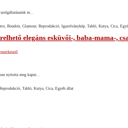
szolgáltatásaink m...
astro, Boudoir, Glamour, Reprodukció, Igazolványkép, Tabló, Kutya, Cica, Egyé
elhető elegáns esküvői-, baba-mama-, csalá
szerkesztő
ban nyitotta meg kapui...
 Reprodukció, Tabló, Kutya, Cica, Egyéb állat