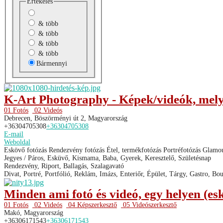
Értékelés
& több
& több
& több
& több
Bármennyi
K-Art Photography - Képek/videók, mely
01 Fotós
02 Videós
Debrecen, Böszörményi út 2, Magyarország
+36304705308
+36304705308
E-mail
Weboldal
Eskövő fotózás Rendezvény fotózás Étel, termékfotózás Portréfotózás Glamour
Jegyes / Páros, Esküvő, Kismama, Baba, Gyerek, Keresztelő, Születésnap
Rendezvény, Riport, Ballagás, Szalagavató
Divat, Portré, Portfólió, Reklám, Imázs, Enteriőr, Épület, Tárgy, Gastro, Bo
Minden ami fotó és videó, egy helyen (esk
01 Fotós
02 Videós
04 Képszerkesztő
05 Videószerkesztő
Makó, Magyarország
+36306171543
+36306171543