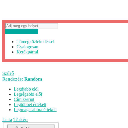
Útvonaltervezés
Tömegközlekedéssel
Gyalogosan
Kerékpárral
Szűrő
Rendezés:
Random
Legújabb elől
Legrégebbi elől
Cím szerint
Legtöbbet értékelt
Legmagasabbra értékelt
Lista
Térkép