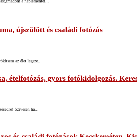
ást,imádom a naplementei...
ma, újszülött és családi fotózás
kítsem az élet legsze...
, ételfotózás, gyors fotókidolgozás. Ker
zésedre! Szívesen ha...
páros és családi fotózások Kecskeméten, K