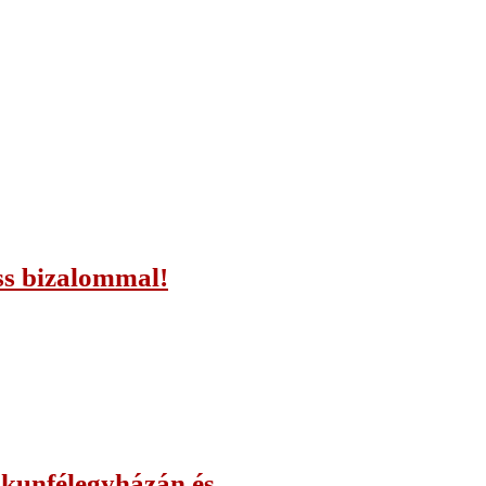
ess bizalommal!
iskunfélegyházán és