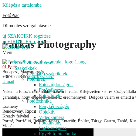
Kilépés a tartalomba
FotóPiac
Díjmentes szolgáltatások:
új SZAKCIKK rögzítése
Farkas Photography
új HIRDETÉS rögzítése
Menu
Fotós videós kereső
01 Fotós
Szakcikkek
Budapest, Magyarország
Legújabb szakcikkek
+36707748457
+36707748457
Fotóhírek
E-mail
Fotós újdonságok
Fotópályázat
Nekem a fotózás nem hobbi, hanem hivatás. Kifejezetten kis- és középvállalk
Fotós hírek
garantálja, hogy elégedett leszel az eredménnyel! Dolgozz velem és emeld a 
Fotótechnika
Fényképezőgép
Esemény
Rendezvény, Riport
Objektív
Kreatív felvétel
Videokamera
Portré, Portfólió, Reklám, Imázs, Enteriőr, Épület, Tárgy, Gastro, Tabló, Ku
Fotóállvány
Videók
Fotós világítás
Egyéb fotótechnika