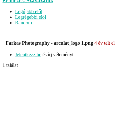
Rendezés:
Szavazatok
Legújabb elől
Legrégebbi elől
Random
Farkas Photography - arculat_logo 1.png
4 év telt el
Jelentkezz be
és írj véleményt
1 találat