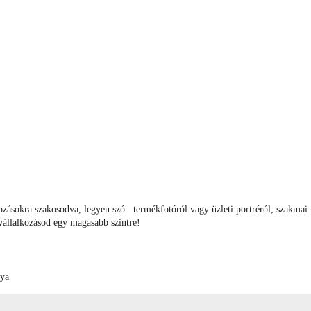
ozásokra szakosodva, legyen szó termékfotóról vagy üzleti portréról, szakmai 
vállalkozásod egy magasabb szintre!
tya