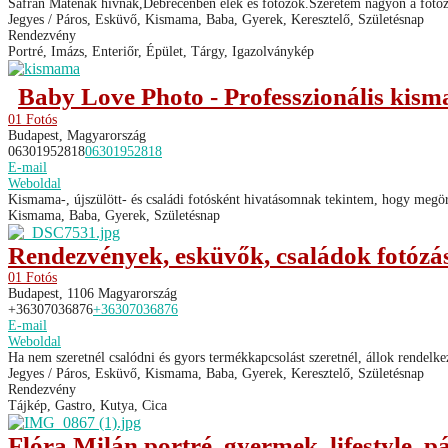
Sáfrán Máténak hívnak,Debrecenben élek és fotózok.Szeretem nagyon a fotóz
Jegyes / Páros, Esküvő, Kismama, Baba, Gyerek, Keresztelő, Születésnap
Rendezvény
Portré, Imázs, Enteriőr, Épület, Tárgy, Igazolványkép
Baby Love Photo - Professzionális kisma
01 Fotós
Budapest, Magyarország
06301952818
06301952818
E-mail
Weboldal
Kismama-, újszülött- és családi fotósként hivatásomnak tekintem, hogy megörö
Kismama, Baba, Gyerek, Születésnap
Rendezvények, esküvők, családok fotózása
01 Fotós
Budapest, 1106 Magyarország
+36307036876
+36307036876
E-mail
Weboldal
Ha nem szeretnél csalódni és gyors termékkapcsolást szeretnél, állok rendelke
Jegyes / Páros, Esküvő, Kismama, Baba, Gyerek, Keresztelő, Születésnap
Rendezvény
Tájkép, Gastro, Kutya, Cica
Flóra Milán portré, gyermek, lifestyle, 