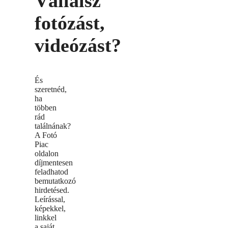
Vállalsz
fotózást,
videózást?
És
szeretnéd,
ha
többen
rád
találnának?
A Fotó
Piac
oldalon
díjmentesen
feladhatod
bemutatkozó
hirdetésed.
Leírással,
képekkel,
linkkel
a saját