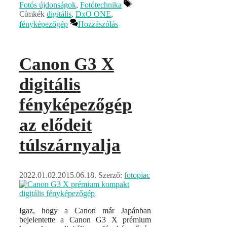
Fotós újdonságok
,
Fotótechnika
Címkék
digitális
,
DxO ONE
,
fényképezőgép
Hozzászólás
Canon G3 X
digitális
fényképezőgép
az elődeit
túlszárnyalja
2022.01.02.
2015.06.18.
Szerző:
fotopiac
Igaz, hogy a Canon már Japánban
bejelentette a Canon G3 X prémium