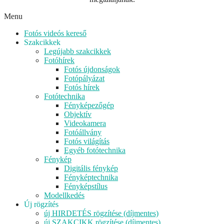
Menu
Fotós videós kereső
Szakcikkek
Legújabb szakcikkek
Fotóhírek
Fotós újdonságok
Fotópályázat
Fotós hírek
Fotótechnika
Fényképezőgép
Objektív
Videokamera
Fotóállvány
Fotós világítás
Egyéb fotótechnika
Fénykép
Digitális fénykép
Fényképtechnika
Fényképstílus
Modellkedés
Új rögzítés
új HIRDETÉS rögzítése (díjmentes)
új SZAKCIKK rögzítése (díjmentes)