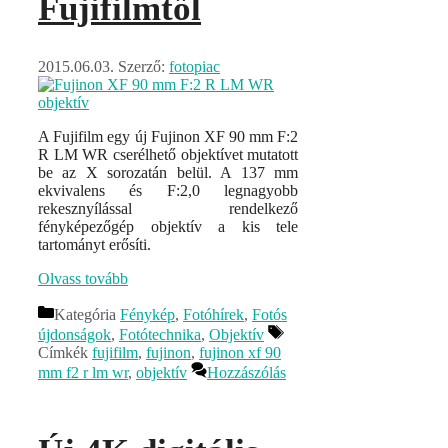
Fujifilmtől
2015.06.03.
Szerző:
fotopiac
A Fujifilm egy új Fujinon XF 90 mm F:2
R LM WR cserélhető objektívet mutatott
be az X sorozatán belül. A 137 mm
ekvivalens és F:2,0 legnagyobb
rekesznyílással rendelkező
fényképezőgép objektív a kis tele
tartományt erősíti.
Olvass tovább
Kategória
Fénykép
,
Fotóhírek
,
Fotós
újdonságok
,
Fotótechnika
,
Objektív
Címkék
fujifilm
,
fujinon
,
fujinon xf 90
mm f2 r lm wr
,
objektív
Hozzászólás