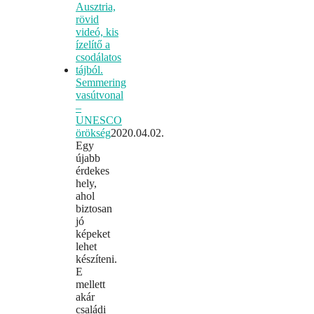
Semmering
vasútvonal
–
UNESCO
örökség
2020.04.02.
Egy
újabb
érdekes
hely,
ahol
biztosan
jó
képeket
lehet
készíteni.
E
mellett
akár
családi