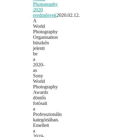
Photography
2020
eredmények
2020.02.12.
A
World
Photography
Organisation
büszkén
jelenti
be
a
2020-
as
Sony
World
Photography
Awards
döntős
fotósait
a
Professzionális
kategóriában.
Emellett
a
2019-