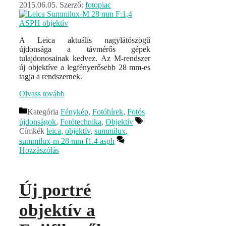
2015.06.05.
Szerző:
fotopiac
A Leica aktuális nagylátószögű
újdonsága a távmérős gépek
tulajdonosainak kedvez. Az M-rendszer
új objektíve a legfényerősebb 28 mm-es
tagja a rendszernek.
Olvass tovább
Kategória
Fénykép
,
Fotóhírek
,
Fotós
újdonságok
,
Fotótechnika
,
Objektív
Címkék
leica
,
objektív
,
summilux
,
summilux-m 28 mm f1.4 asph
Hozzászólás
Új portré
objektív a