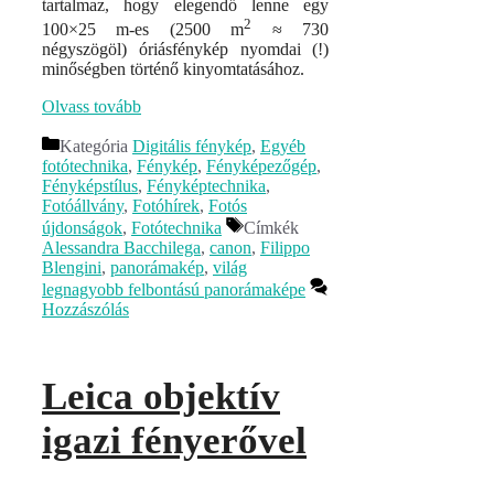
tartalmaz, hogy elegendő lenne egy
2
100×25 m-es (2500 m
≈ 730
négyszögöl) óriásfénykép nyomdai (!)
minőségben történő kinyomtatásához.
Olvass tovább
Kategória
Digitális fénykép
,
Egyéb
fotótechnika
,
Fénykép
,
Fényképezőgép
,
Fényképstílus
,
Fényképtechnika
,
Fotóállvány
,
Fotóhírek
,
Fotós
újdonságok
,
Fotótechnika
Címkék
Alessandra Bacchilega
,
canon
,
Filippo
Blengini
,
panorámakép
,
világ
legnagyobb felbontású panorámaképe
Hozzászólás
Leica objektív
igazi fényerővel