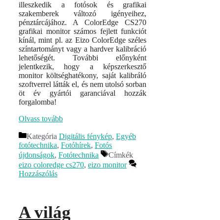
illeszkedik a fotósok és grafikai
szakemberek változó igényeihez,
pénztárcájához. A ColorEdge CS270
grafikai monitor számos fejlett funkciót
kínál, mint pl. az Eizo ColorEdge széles
színtartományt vagy a hardver kalibráció
lehetőségét. További előnyként
jelentkezik, hogy a képszerkesztő
monitor költséghatékony, saját kalibráló
szoftverrel látták el, és nem utolsó sorban
öt év gyártói garanciával hozzák
forgalomba!
Olvass tovább
Kategória
Digitális fénykép
,
Egyéb
fotótechnika
,
Fotóhírek
,
Fotós
újdonságok
,
Fotótechnika
Címkék
eizo coloredge cs270
,
eizo monitor
Hozzászólás
A világ