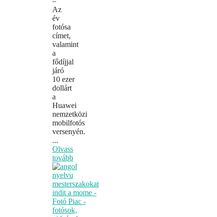
–
Az
év
fotósa
címet,
valamint
a
fődíjjal
járó
10 ezer
dollárt
a
Huawei
nemzetközi
mobilfotós
versenyén.
...
Olvass
tovább