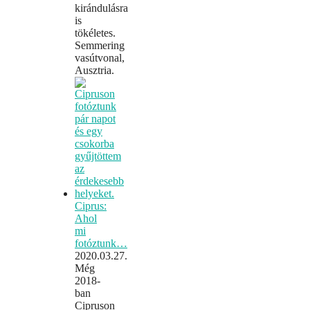
kirándulásra
is
tökéletes.
Semmering
vasútvonal,
Ausztria.
Ciprus:
Ahol
mi
fotóztunk…
2020.03.27.
Még
2018-
ban
Cipruson