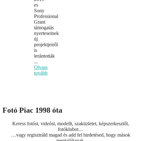
es
Sony
Professional
Grant
támogatás
nyerteseinek
új
projektjeiről
is
lerántották
...
Olvass
tovább
Fotó Piac 1998 óta
Keress fotóst, videóst, modellt, szaküzletet, képszerkesztőt,
fotóklubot…
…vagy regisztráld magad és add fel hirdetésed, hogy mások
megtaláljanak.