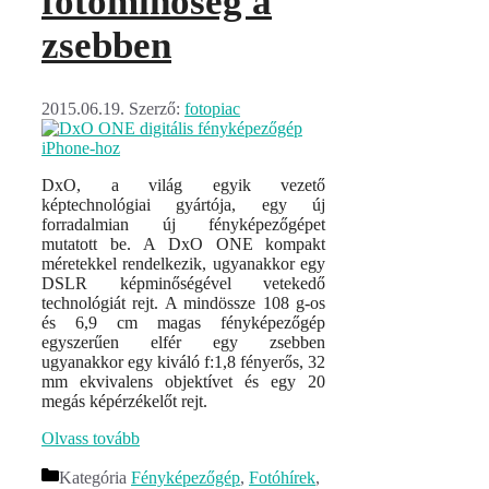
fotóminőség a
zsebben
2015.06.19.
Szerző:
fotopiac
DxO, a világ egyik vezető
képtechnológiai gyártója, egy új
forradalmian új fényképezőgépet
mutatott be. A DxO ONE kompakt
méretekkel rendelkezik, ugyanakkor egy
DSLR képminőségével vetekedő
technológiát rejt. A mindössze 108 g-os
és 6,9 cm magas fényképezőgép
egyszerűen elfér egy zsebben
ugyanakkor egy kiváló f:1,8 fényerős, 32
mm ekvivalens objektívet és egy 20
megás képérzékelőt rejt.
Olvass tovább
Kategória
Fényképezőgép
,
Fotóhírek
,