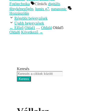
Fotótechnika
Címkék
digitális
fényképezőgép
,
lumix g7
,
panasonic
Hozzászólás
Régebbi bejegyzések
Újabb bejegyzések
←
Előző
Oldal
1
…
Oldal
4
Oldal
5
Oldal
6
Következő
→
Keresés
Keress