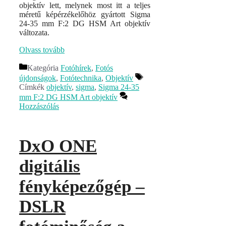
objektív lett, melynek most itt a teljes
méretű képérzékelőhöz gyártott Sigma
24-35 mm F:2 DG HSM Art objektív
változata.
Olvass tovább
Kategória
Fotóhírek
,
Fotós
újdonságok
,
Fotótechnika
,
Objektív
Címkék
objektív
,
sigma
,
Sigma 24-35
mm F:2 DG HSM Art objektív
Hozzászólás
DxO ONE
digitális
fényképezőgép –
DSLR