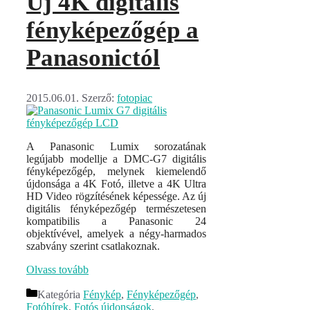
Új 4K digitális
fényképezőgép a
Panasonictól
2015.06.01.
Szerző:
fotopiac
A Panasonic Lumix sorozatának
legújabb modellje a DMC-G7 digitális
fényképezőgép, melynek kiemelendő
újdonsága a 4K Fotó, illetve a 4K Ultra
HD Video rögzítésének képessége. Az új
digitális fényképezőgép természetesen
kompatibilis a Panasonic 24
objektívével, amelyek a négy-harmados
szabvány szerint csatlakoznak.
Olvass tovább
Kategória
Fénykép
,
Fényképezőgép
,
Fotóhírek
,
Fotós újdonságok
,