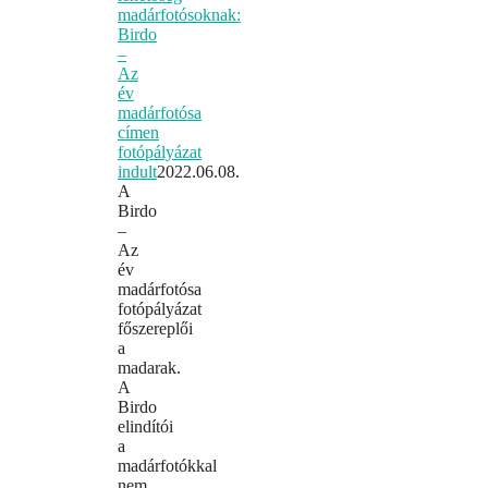
madárfotósoknak:
Birdo
–
Az
év
madárfotósa
címen
fotópályázat
indult
2022.06.08.
A
Birdo
–
Az
év
madárfotósa
fotópályázat
főszereplői
a
madarak.
A
Birdo
elindítói
a
madárfotókkal
nem