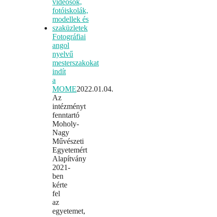
Fotográfiai
angol
nyelvű
mesterszakokat
indít
a
MOME
2022.01.04.
Az
intézményt
fenntartó
Moholy-
Nagy
Művészeti
Egyetemért
Alapítvány
2021-
ben
kérte
fel
az
egyetemet,