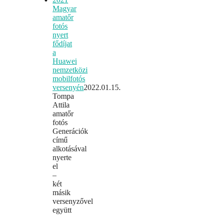
Magyar
amatőr
fotós
nyert
fődíjat
a
Huawei
nemzetközi
mobilfotós
versenyén
2022.01.15.
Tompa
Attila
amatőr
fotós
Generációk
című
alkotásával
nyerte
el
–
két
másik
versenyzővel
együtt