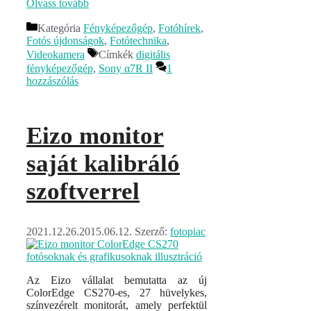
Olvass tovább
Kategória
Fényképezőgép
,
Fotóhírek
,
Fotós újdonságok
,
Fotótechnika
,
Videokamera
Címkék
digitális
fényképezőgép
,
Sony α7R II
1
hozzászólás
Eizo monitor
saját kalibráló
szoftverrel
2021.12.26.
2015.06.12.
Szerző:
fotopiac
Az Eizo vállalat bemutatta az új
ColorEdge CS270-es, 27 hüvelykes,
színvezérelt monitorát, amely perfektül