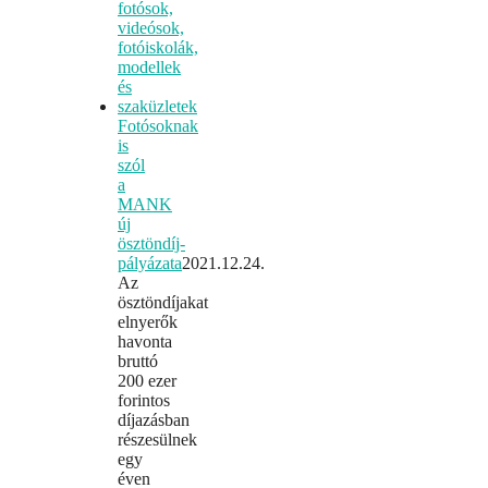
Fotósoknak
is
szól
a
MANK
új
ösztöndíj-
pályázata
2021.12.24.
Az
ösztöndíjakat
elnyerők
havonta
bruttó
200 ezer
forintos
díjazásban
részesülnek
egy
éven