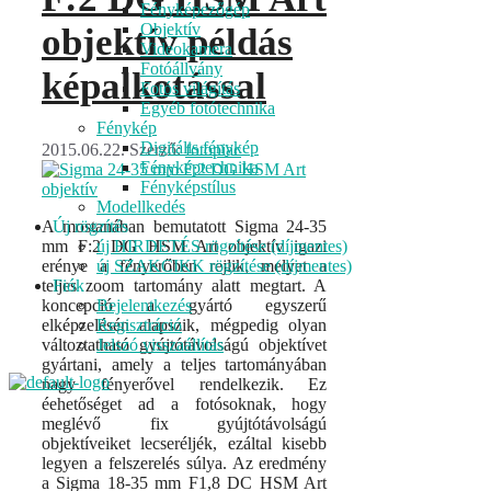
Fényképezőgép
Objektív
objektív példás
Videokamera
Fotóállvány
képalkotással
Fotós világítás
Egyéb fotótechnika
Fénykép
Digitális fénykép
2015.06.22.
Szerző:
fotopiac
Fényképtechnika
Fényképstílus
Modellkedés
Új rögzítés
A mostanában bemutatott Sigma 24-35
új HIRDETÉS rögzítése (díjmentes)
mm F:2 DG HSM Art objektív igazi
új SZAKCIKK rögzítése (díjmentes)
erénye a fényerőben rejlik, melyet a
Fiók
teljes zoom tartomány alatt megtart. A
Bejelentkezés
koncepció a gyártó egyszerű
Regisztráció
elképzelésén alapszik, mégpedig olyan
Jelszó visszaállítás
változtatható gyújtótávolságú objektívet
gyártani, amely a teljes tartományában
nagy fényerővel rendelkezik. Ez
éehetőséget ad a fotósoknak, hogy
meglévő fix gyújtótávolságú
objektíveiket lecseréljék, ezáltal kisebb
legyen a felszerelés súlya. Az eredmény
a Sigma 18-35 mm F1,8 DC HSM Art