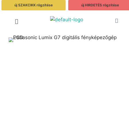
új SZAKCIKK rögzítése
új HIRDETÉS rögzítése