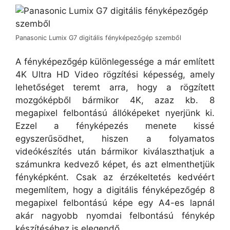
Panasonic Lumix G7 digitális fényképezőgép szemből
A fényképezőgép különlegessége a már említett
4K Ultra HD Video rögzítési képesség, amely
lehetőséget teremt arra, hogy a rögzített
mozgóképből bármikor 4K, azaz kb. 8
megapixel felbontású állóképeket nyerjünk ki.
Ezzel a fényképezés menete kissé
egyszerűsödhet, hiszen a folyamatos
videókészítés után bármikor kiválaszthatjuk a
számunkra kedvező képet, és azt elmenthetjük
fényképként. Csak az érzékeltetés kedvéért
megemlítem, hogy a digitális fényképezőgép 8
megapixel felbontású képe egy A4-es lapnál
akár nagyobb nyomdai felbontású fénykép
készítéséhez is elegendő.