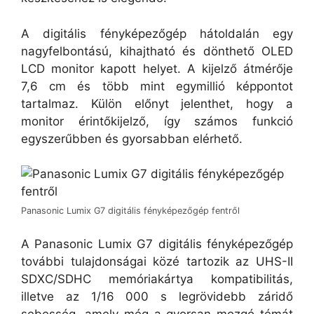
A digitális fényképezőgép hátoldalán egy
nagyfelbontású, kihajtható és dönthető OLED
LCD monitor kapott helyet. A kijelző átmérője
7,6 cm és több mint egymillió képpontot
tartalmaz. Külön előnyt jelenthet, hogy a
monitor érintőkijelző, így számos funkció
egyszerűbben és gyorsabban elérhető.
Panasonic Lumix G7 digitális fényképezőgép fentről
A Panasonic Lumix G7 digitális fényképezőgép
további tulajdonságai közé tartozik az UHS-II
SDXC/SDHC memóriakártya kompatibilitás,
illetve az 1/16 000 s legrövidebb záridő
sebesség, amely még a gyorsan mozgó témát