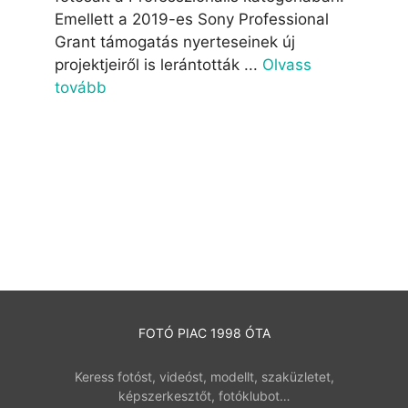
Emellett a 2019-es Sony Professional
Grant támogatás nyerteseinek új
projektjeiről is lerántották ...
Olvass
tovább
FOTÓ PIAC 1998 ÓTA
Keress fotóst, videóst, modellt, szaküzletet,
képszerkesztőt, fotóklubot…