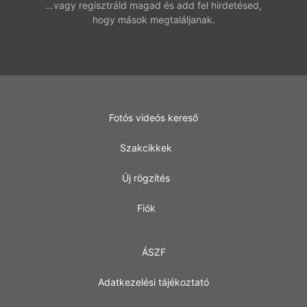
…vagy regisztráld magad és add fel hirdetésed,
hogy mások megtaláljanak.
Fotós videós kereső
Szakcikkek
Új rögzítés
Fiók
ÁSZF
Adatkezelési tájékoztató