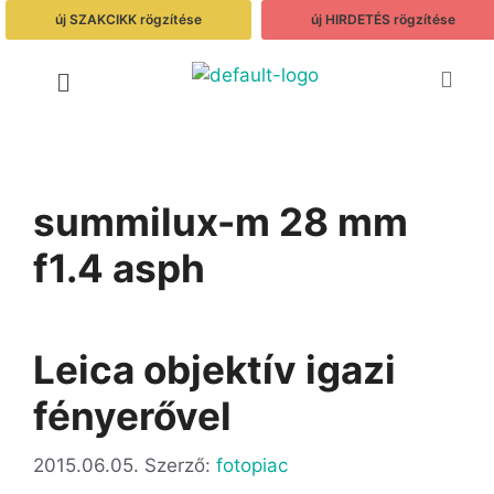
új SZAKCIKK rögzítése
új HIRDETÉS rögzítése
summilux-m 28 mm
f1.4 asph
Leica objektív igazi
fényerővel
2015.06.05.
Szerző:
fotopiac