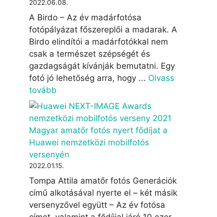
2022.06.08.
A Birdo – Az év madárfotósa
fotópályázat főszereplői a madarak. A
Birdo elindítói a madárfotókkal nem
csak a természet szépségét és
gazdagságát kívánják bemutatni. Egy
fotó jó lehetőség arra, hogy ...
Olvass
tovább
Magyar amatőr fotós nyert fődíjat a
Huawei nemzetközi mobilfotós
versenyén
2022.01.15.
Tompa Attila amatőr fotós Generációk
című alkotásával nyerte el – két másik
versenyzővel együtt – Az év fotósa
címet, valamint a fődíjjal járó 10 ezer