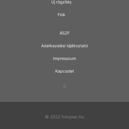
Új rögzítés
Fiók
ÁSZF
Adatkezelési tájékoztató
Impresszum
Kapcsolat
© 2022 fotopiac.hu