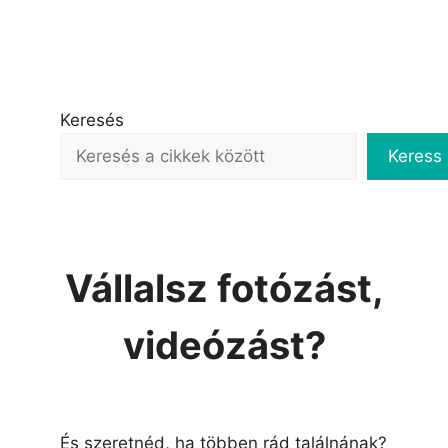
Keresés
Keress
Vállalsz fotózást,
videózást?
És szeretnéd, ha többen rád találnának?