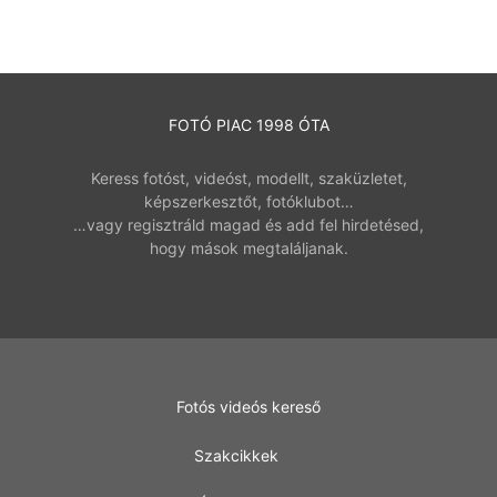
FOTÓ PIAC 1998 ÓTA
Keress fotóst, videóst, modellt, szaküzletet,
képszerkesztőt, fotóklubot…
…vagy regisztráld magad és add fel hirdetésed,
hogy mások megtaláljanak.
Fotós videós kereső
Szakcikkek