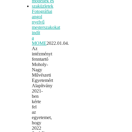
Fotográfiai
angol
nyelvű
mesterszakokat
indít
a
MOME
2022.01.04.
Az
intézményt
fenntartó
Moholy-
Nagy
Művészeti
Egyetemért
Alapítvány
2021-
ben
kérte
fel
az
egyetemet,
hogy
2022