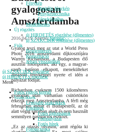
Fénykép
gyalogosan
Digitális fénykép
Fényképtechnika
Amszterdamba
Fényképstílus
Modellkedés
Új rögzítés
új HIRDETÉS rögzítése (díjmentes)
2016.04.19.
Szerző:
fotopiac
új SZAKCIKK rögzítése (díjmentes)
Fiók
Gyalog teszi meg az utat a World Press
Bejelentkezés
Photo 2016 amszterdami díjkiosztójára
Regisztráció
Warren Richardson, a Budapesten élő
Jelszó visszaállítás
ausztrál fotóriporter, aki egy, a magyar-
szerb határon elkapott, menekülteket
új SZAKCIKK rögzítése
ábrázoló fényképpel nyerte el idén a
új HIRDETÉS rögzítése
pályázat fődíját.
Menu
Richardson csaknem 1500 kilométeres
Fotós videós kereső
gyaloglás után várhatóan csütörtökön
Szakcikkek
érkezik meg Amszterdamba. A férfi még
Legújabb szakcikkek
februárban indult el Budapestről, az út
Fotóhírek
alatt végig sátorban aludt és nem használt
Fotós újdonságok
semmilyen navigációs eszközt.
Fotópályázat
Fotós hírek
„Ez az utazás olyasmi, amit régóta ki
Fotótechnika
akartam próbálni. Ez most sajátos