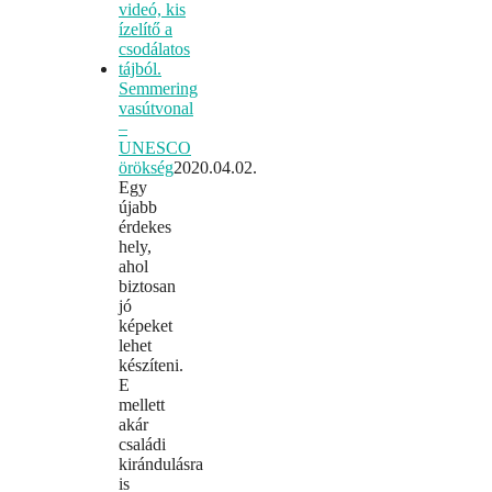
Semmering
vasútvonal
–
UNESCO
örökség
2020.04.02.
Egy
újabb
érdekes
hely,
ahol
biztosan
jó
képeket
lehet
készíteni.
E
mellett
akár
családi
kirándulásra
is