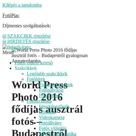
Kilépés a tartalomba
FotóPiac
Díjmentes szolgáltatások:
új SZAKCIKK rögzítése
új HIRDETÉS rögzítése
Menu
Fotós videós kereső
Szakcikkek
Legújabb szakcikkek
Fotóhírek
World Press
Fotós újdonságok
Fotópályázat
Photo 2016
Fotós hírek
Fotótechnika
fődíjas ausztrál
Fényképezőgép
Objektív
Videokamera
fotós –
Fotóállvány
Fotós világítás
Budapestről
Egyéb fotótechnika