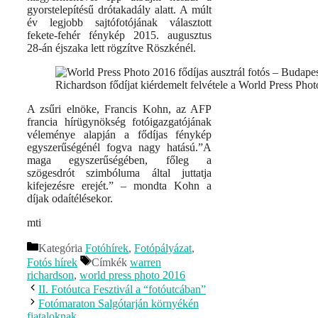
gyorstelepítésű drótakadály alatt. A múlt
év legjobb sajtófotójának választott
fekete-fehér fénykép 2015. augusztus
28-án éjszaka lett rögzítve Röszkénél.
Richardson fődíjat kiérdemelt felvétele a World Press Pho
A zsűri elnöke, Francis Kohn, az AFP
francia hírügynökség fotóigazgatójának
véleménye alapján a fődíjas fénykép
egyszerűségénél fogva nagy hatású.”A
maga egyszerűségében, főleg a
szögesdrót szimbóluma által juttatja
kifejezésre erejét.” – mondta Kohn a
díjak odaítélésekor.
mti
Kategória
Fotóhírek
,
Fotópályázat
,
Fotós hírek
Címkék
warren
richardson
,
world press photo 2016
II. Fotóutca Fesztivál a “fotóutcában”
Fotómaraton Salgótarján környékén
fiataloknak