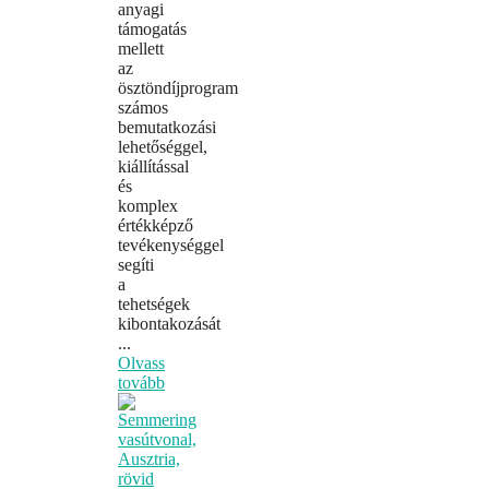
anyagi
támogatás
mellett
az
ösztöndíjprogram
számos
bemutatkozási
lehetőséggel,
kiállítással
és
komplex
értékképző
tevékenységgel
segíti
a
tehetségek
kibontakozását
...
Olvass
tovább