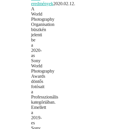
eredmények
2020.02.12.
A
World
Photography
Organisation
büszkén
jelenti
be
a
2020-
as
Sony
World
Photography
Awards
döntős
fotósait
a
Professzionális
kategóriában.
Emellett
a
2019-
es
Sony