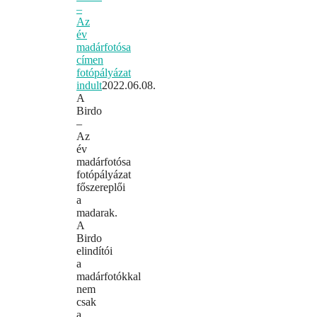
–
Az
év
madárfotósa
címen
fotópályázat
indult
2022.06.08.
A
Birdo
–
Az
év
madárfotósa
fotópályázat
főszereplői
a
madarak.
A
Birdo
elindítói
a
madárfotókkal
nem
csak
a