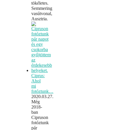
tökéletes.
Semmering
vasútvonal,
Ausztria.
Ciprus:
Ahol
mi
fotóztunk…
2020.03.27.
Még
2018-
ban
Cipruson
fotóztunk
pár