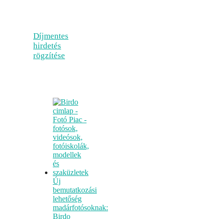
Díjmentes
hirdetés
rögzítése
Új
bemutatkozási
lehetőség
madárfotósoknak:
Birdo