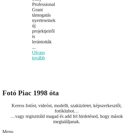
Professional
Grant
támogatás
nyerteseinek
új
projektjeiről
is
lerántották
...
Olvass
tovább
Fotó Piac 1998 óta
Keress fotóst, videóst, modellt, szaküzletet, képszerkesztőt,
fotóklubot…
…vagy regisztráld magad és add fel hirdetésed, hogy mások
megtaláljanak.
Menu