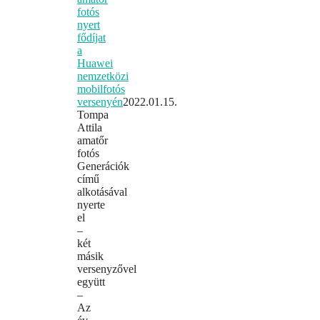
fotós
nyert
fődíjat
a
Huawei
nemzetközi
mobilfotós
versenyén
2022.01.15.
Tompa
Attila
amatőr
fotós
Generációk
című
alkotásával
nyerte
el
–
két
másik
versenyzővel
együtt
–
Az