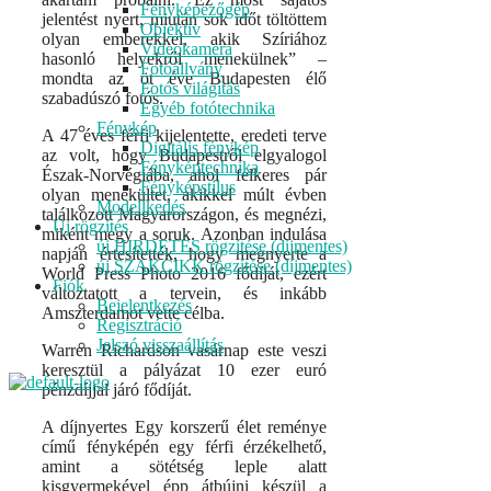
Fényképezőgép
jelentést nyert, miután sok időt töltöttem
Objektív
olyan emberekkel, akik Szíriához
Videokamera
hasonló helyekről menekülnek” –
Fotóállvány
mondta az öt éve Budapesten élő
Fotós világítás
szabadúszó fotós.
Egyéb fotótechnika
Fénykép
A 47 éves férfi kijelentette, eredeti terve
Digitális fénykép
az volt, hogy Budapestről elgyalogol
Fényképtechnika
Észak-Norvégiába, ahol felkeres pár
Fényképstílus
olyan menekültet, akikkel múlt évben
Modellkedés
találkozott Magyarországon, és megnézi,
Új rögzítés
miként megy a soruk. Azonban indulása
új HIRDETÉS rögzítése (díjmentes)
napján értesítették, hogy megnyerte a
új SZAKCIKK rögzítése (díjmentes)
World Press Photo 2016 fődíját, ezért
Fiók
változtatott a tervein, és inkább
Bejelentkezés
Amszterdamot vette célba.
Regisztráció
Jelszó visszaállítás
Warren Richardson vasárnap este veszi
keresztül a pályázat 10 ezer euró
pénzdíjjal járó fődíját.
A díjnyertes Egy korszerű élet reménye
című fényképén egy férfi érzékelhető,
amint a sötétség leple alatt
kisgyermekével épp átbújni készül a