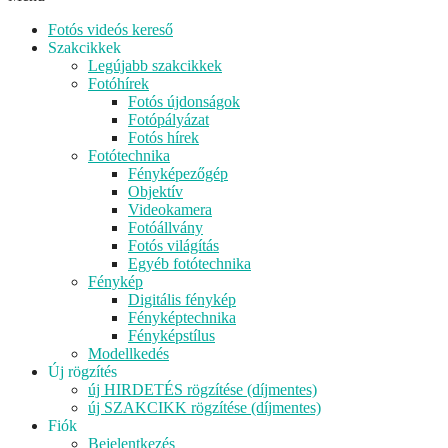
Fotós videós kereső
Szakcikkek
Legújabb szakcikkek
Fotóhírek
Fotós újdonságok
Fotópályázat
Fotós hírek
Fotótechnika
Fényképezőgép
Objektív
Videokamera
Fotóállvány
Fotós világítás
Egyéb fotótechnika
Fénykép
Digitális fénykép
Fényképtechnika
Fényképstílus
Modellkedés
Új rögzítés
új HIRDETÉS rögzítése (díjmentes)
új SZAKCIKK rögzítése (díjmentes)
Fiók
Bejelentkezés