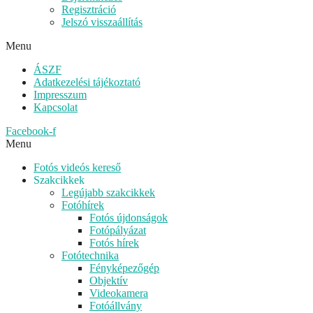
Regisztráció
Jelszó visszaállítás
Menu
ÁSZF
Adatkezelési tájékoztató
Impresszum
Kapcsolat
Facebook-f
Menu
Fotós videós kereső
Szakcikkek
Legújabb szakcikkek
Fotóhírek
Fotós újdonságok
Fotópályázat
Fotós hírek
Fotótechnika
Fényképezőgép
Objektív
Videokamera
Fotóállvány