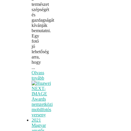
természet
szépségét
és
gazdagságát
kívánják
bemutatni.
Egy
fotó
jó
lehetőség
arra,
hogy
...
Olvass
tovább
Magyar
amatőr