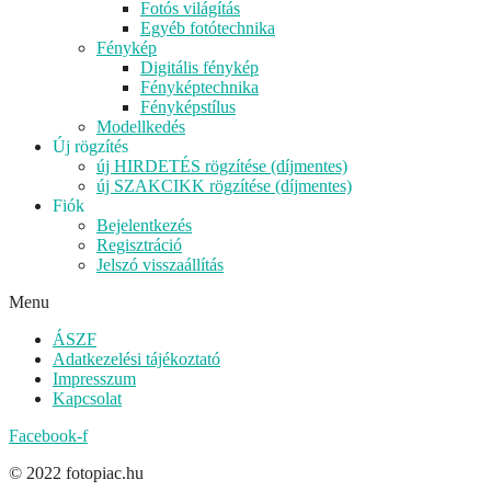
Fotós világítás
Egyéb fotótechnika
Fénykép
Digitális fénykép
Fényképtechnika
Fényképstílus
Modellkedés
Új rögzítés
új HIRDETÉS rögzítése (díjmentes)
új SZAKCIKK rögzítése (díjmentes)
Fiók
Bejelentkezés
Regisztráció
Jelszó visszaállítás
Menu
ÁSZF
Adatkezelési tájékoztató
Impresszum
Kapcsolat
Facebook-f
© 2022 fotopiac.hu