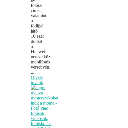
év
fotósa
címet,
valamint
a
fődíjjal
járó
10 ezer
dollárt
a
Huawei
nemzetközi
mobilfotós
versenyén.
...
Olvass
tovább