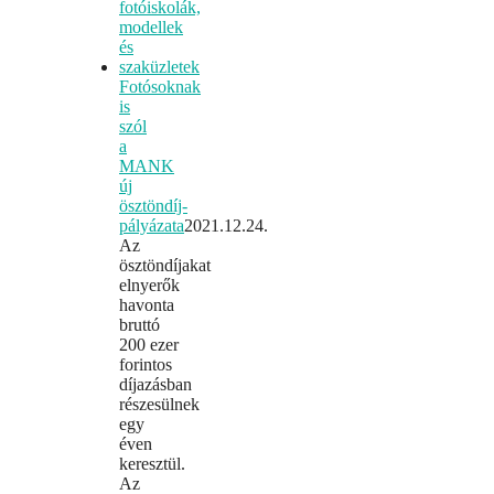
Fotósoknak
is
szól
a
MANK
új
ösztöndíj-
pályázata
2021.12.24.
Az
ösztöndíjakat
elnyerők
havonta
bruttó
200 ezer
forintos
díjazásban
részesülnek
egy
éven
keresztül.
Az