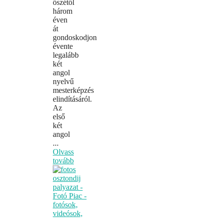
őszétől
három
éven
át
gondoskodjon
évente
legalább
két
angol
nyelvű
mesterképzés
elindításáról.
Az
első
két
angol
...
Olvass
tovább