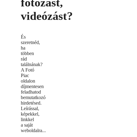
fotózást,
videózást?
És
szeretnéd,
ha
többen
rád
találnának?
A Fotó
Piac
oldalon
díjmentesen
feladhatod
bemutatkozó
hirdetésed.
Leírással,
képekkel,
linkkel
a saját
weboldalra...