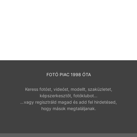
FOTÓ PIAC 1998 ÓTA
Keress fotóst, videóst, modellt, szaküzletet,
képszerkesztőt, fotóklubot…
…vagy regisztráld magad és add fel hirdetésed,
hogy mások megtaláljanak.