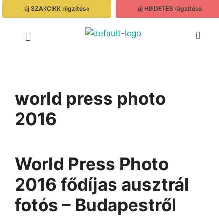
új SZAKCIKK rögzítése
új HIRDETÉS rögzítése
world press photo
2016
World Press Photo
2016 fődíjas ausztrál
fotós – Budapestről