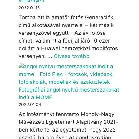
versenyén
2022.01.15.
Tompa Attila amatőr fotós Generációk
című alkotásával nyerte el – két másik
versenyzővel együtt – Az év fotósa
címet, valamint a fődíjjal járó 10 ezer
dollárt a Huawei nemzetközi mobilfotós
versenyén. ...
Olvass tovább
Fotográfiai angol nyelvű mesterszakokat
indít a MOME
2022.01.04.
Az intézményt fenntartó Moholy-Nagy
Művészeti Egyetemért Alapítvány 2021-
ben kérte fel az egyetemet, hogy 2022
őszétől három éven át gondoskodjon