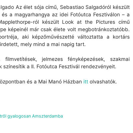
gado Az élet sója című, Sebastiao Salgadóról készült
t és a magyarhangya az idei Fotóutca Fesztiválon – a
applethorpe-ról készült Look at the Pictures című
pe képeinél már csak élete volt megbotránkoztatóbb.
tréja, aki képzőművészetté változtatta a kortárs
hirdetett, mely mind a mai napig tart.
, filmvetítések, jelmezes fényképezések, szakmai
színesítik a II. Fotóutca Fesztivál rendezvényeit.
pa központban és a Mai Manó Házban
itt
olvashatók.
estről gyalogosan Amszterdamba