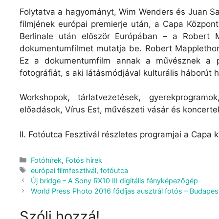
Folytatva a hagyományt, Wim Wenders és Juan Sal
filmjének európai premierje után, a Capa Közpon
Berlinale után először Európában – a Robert M
dokumentumfilmet mutatja be. Robert Mapplethor
Ez a dokumentumfilm annak a művésznek a por
fotográfiát, s aki látásmódjával kulturális háborút 
Workshopok, tárlatvezetések, gyerekprogramok
előadások, Vírus Est, művészeti vásár és koncertek 
II. Fotóutca Fesztivál részletes programjai a Ca
Fotóhírek
,
Fotós hírek
európai filmfesztivál
,
fotóutca
Új bridge – A Sony RX10 III digitális fényképezőgép
World Press Photo 2016 fődíjas ausztrál fotós – Budap
Szólj hozzá!