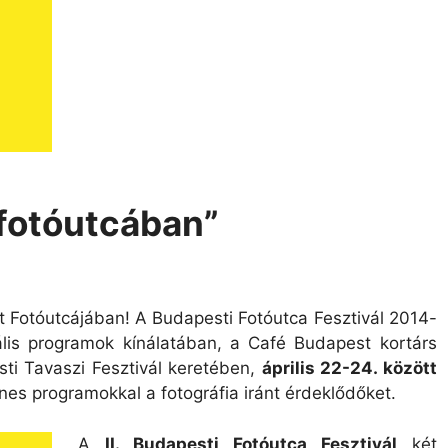
 “fotóutcában”
Fotóutcájában! A Budapesti Fotóutca Fesztivál 2014-
rális programok kínálatában, a Café Budapest kortárs
sti Tavaszi Fesztivál keretében,
április 22-24. között
enes programokkal a fotográfia iránt érdeklődőket.
A
II. Budapesti Fotóutca Fesztivál
két