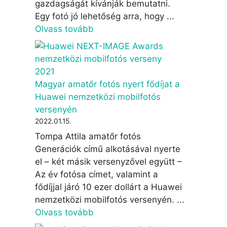
gazdagságát kívánják bemutatni.
Egy fotó jó lehetőség arra, hogy ...
Olvass tovább
Magyar amatőr fotós nyert fődíjat a
Huawei nemzetközi mobilfotós
versenyén
2022.01.15.
Tompa Attila amatőr fotós
Generációk című alkotásával nyerte
el – két másik versenyzővel együtt –
Az év fotósa címet, valamint a
fődíjjal járó 10 ezer dollárt a Huawei
nemzetközi mobilfotós versenyén. ...
Olvass tovább