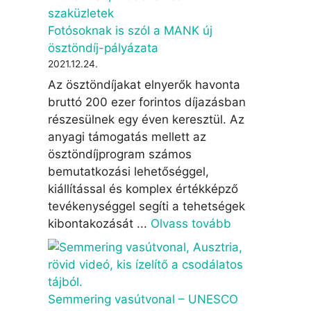
Fotósoknak is szól a MANK új
ösztöndíj-pályázata
2021.12.24.
Az ösztöndíjakat elnyerők havonta
bruttó 200 ezer forintos díjazásban
részesülnek egy éven keresztül. Az
anyagi támogatás mellett az
ösztöndíjprogram számos
bemutatkozási lehetőséggel,
kiállítással és komplex értékképző
tevékenységgel segíti a tehetségek
kibontakozását ...
Olvass tovább
Semmering vasútvonal – UNESCO