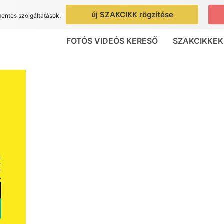
új SZAKCIKK rögzítése
mentes szolgáltatások:
FOTÓS VIDEÓS KERESŐ
SZAKCIKKEK