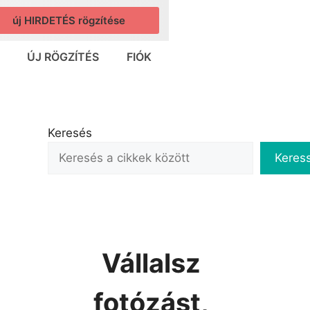
új HIRDETÉS rögzítése
ÚJ RÖGZÍTÉS
FIÓK
Keresés
Keres
Vállalsz
fotózást,