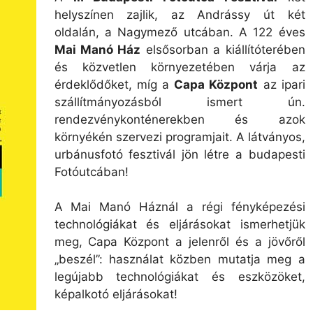
helyszínen zajlik, az Andrássy út két
oldalán, a Nagymező utcában. A 122 éves
Mai Manó Ház
elsősorban a kiállítóterében
és közvetlen környezetében várja az
érdeklődőket, míg a
Capa Központ
az ipari
szállítmányozásból ismert ún.
rendezvénykonténerekben és azok
környékén szervezi programjait. A látványos,
urbánusfotó fesztivál jön létre a budapesti
Fotóutcában!
A Mai Manó Háznál a régi fényképezési
technológiákat és eljárásokat ismerhetjük
meg, Capa Központ a jelenről és a jövőről
„beszél”: használat közben mutatja meg a
legújabb technológiákat és eszközöket,
képalkotó eljárásokat!