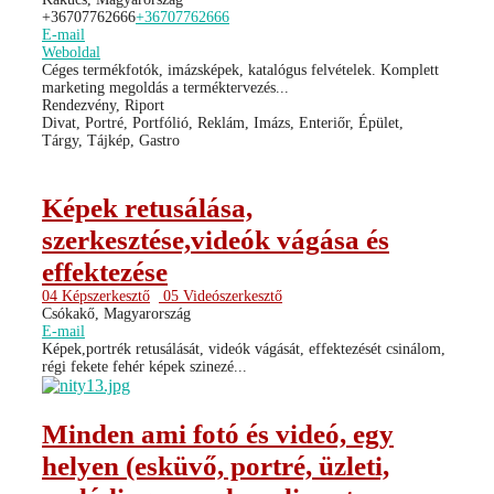
+36707762666
+36707762666
E-mail
Weboldal
Céges termékfotók, imázsképek, katalógus felvételek. Komplett
marketing megoldás a terméktervezés...
Rendezvény, Riport
Divat, Portré, Portfólió, Reklám, Imázs, Enteriőr, Épület,
Tárgy, Tájkép, Gastro
Képek retusálása,
szerkesztése,videók vágása és
effektezése
04 Képszerkesztő
05 Videószerkesztő
Csókakő, Magyarország
E-mail
Képek,portrék retusálását, videók vágását, effektezését csinálom,
régi fekete fehér képek szinezé...
Minden ami fotó és videó, egy
helyen (esküvő, portré, üzleti,