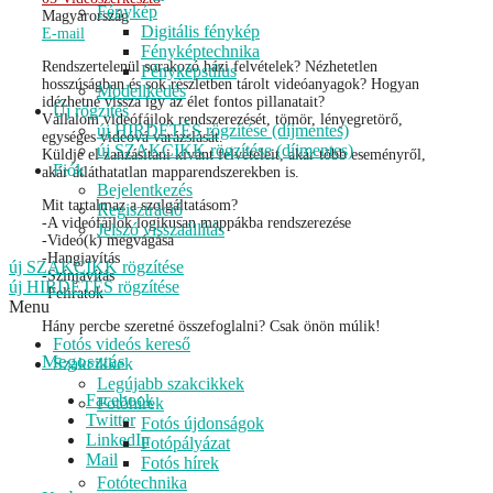
Fénykép
Magyarország
Digitális fénykép
E-mail
Fényképtechnika
Rendszertelenül sorakozó házi felvételek? Nézhetetlen
Fényképstílus
hosszúságban és sok részletben tárolt videóanyagok? Hogyan
Modellkedés
idézhetné vissza így az élet fontos pillanatait?
Új rögzítés
Vállalom videófájlok rendszerezését, tömör, lényegretörő,
új HIRDETÉS rögzítése (díjmentes)
egységes videóvá varázslását.
új SZAKCIKK rögzítése (díjmentes)
Küldje el zanzásítani kívánt felvételeit, akár több eseményről,
Fiók
akár átláthatatlan mapparendszerekben is.
Bejelentkezés
Mit tartalmaz a szolgáltatásom?
Regisztráció
-A videófájlok logikusan mappákba rendszerezése
Jelszó visszaállítás
-Videó(k) megvágása
-Hangjavítás
új SZAKCIKK rögzítése
-Színjavítás
új HIRDETÉS rögzítése
-Feliratok
Menu
Hány percbe szeretné összefoglalni? Csak önön múlik!
Fotós videós kereső
Megosztás
Szakcikkek
Legújabb szakcikkek
Facebook
Fotóhírek
Twitter
Fotós újdonságok
LinkedIn
Fotópályázat
Mail
Fotós hírek
Fotótechnika