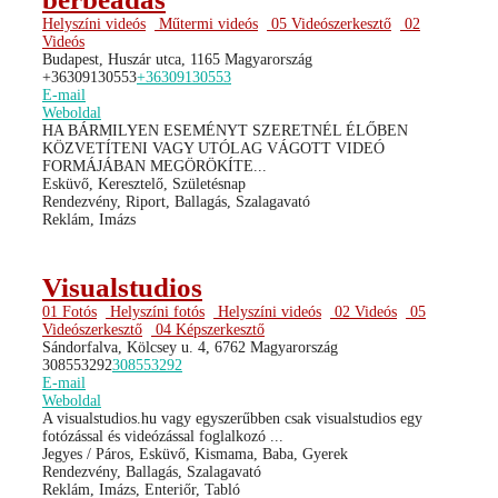
Helyszíni videós
Műtermi videós
05 Videószerkesztő
02
Videós
Budapest, Huszár utca, 1165 Magyarország
+36309130553
+36309130553
E-mail
Weboldal
HA BÁRMILYEN ESEMÉNYT SZERETNÉL ÉLŐBEN
KÖZVETÍTENI VAGY UTÓLAG VÁGOTT VIDEÓ
FORMÁJÁBAN MEGÖRÖKÍTE...
Esküvő, Keresztelő, Születésnap
Rendezvény, Riport, Ballagás, Szalagavató
Reklám, Imázs
Visualstudios
01 Fotós
Helyszíni fotós
Helyszíni videós
02 Videós
05
Videószerkesztő
04 Képszerkesztő
Sándorfalva, Kölcsey u. 4, 6762 Magyarország
308553292
308553292
E-mail
Weboldal
A visualstudios.hu vagy egyszerűbben csak visualstudios egy
fotózással és videózással foglalkozó ...
Jegyes / Páros, Esküvő, Kismama, Baba, Gyerek
Rendezvény, Ballagás, Szalagavató
Reklám, Imázs, Enteriőr, Tabló