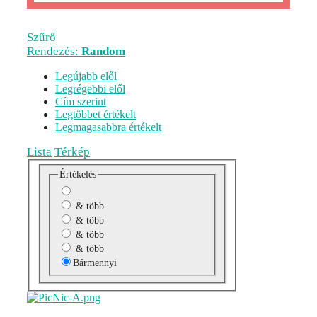
Szűrő
Rendezés:
Random
Legújabb elől
Legrégebbi elől
Cím szerint
Legtöbbet értékelt
Legmagasabbra értékelt
Lista
Térkép
Értékelés
& több
& több
& több
& több
Bármennyi