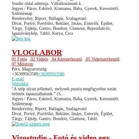
Studio oldal adminja. Vállalkozásunk k...
Jegyes / Páros, Esküvő, Kismama, Baba, Gyerek, Keresztelő,
Születésnap
Rendezvény, Riport, Ballagás, Szalagavató
Divat, Portré, Portfólió, Reklám, Imázs, Enteriőr, Épület,
Tárgy, Tájkép, Gastro, Boudoir, Glamour, Reprodukció,
Igazolványkép, Tabló, Kutya, Cica
VLOGLABOR
01 Fotós
02 Videós
04 Képszerkesztő
05 Videószerkesztő
07 Műterem
Pécs, Magyarország
+36309563580
+36309563580
E-mail
Weboldal
“A szép olyan jellemző, melynek puszta megfigyelése során
örömöt tapasztalhatunk.” (S...
Jegyes / Páros, Esküvő, Kismama, Baba, Gyerek, Keresztelő,
Születésnap
Rendezvény, Riport, Ballagás, Szalagavató
Divat, Portré, Portfólió, Reklám, Imázs, Enteriőr, Épület,
Tárgy, Tájkép, Gastro, Boudoir, Glamour, Tabló
Vizostudio - Fotó és video egy