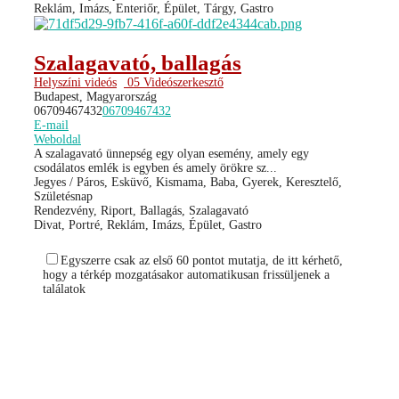
Reklám, Imázs, Enteriőr, Épület, Tárgy, Gastro
Szalagavató, ballagás
Helyszíni videós
05 Videószerkesztő
Budapest, Magyarország
06709467432
06709467432
E-mail
Weboldal
A szalagavató ünnepség egy olyan esemény, amely egy
csodálatos emlék is egyben és amely örökre sz...
Jegyes / Páros, Esküvő, Kismama, Baba, Gyerek, Keresztelő,
Születésnap
Rendezvény, Riport, Ballagás, Szalagavató
Divat, Portré, Reklám, Imázs, Épület, Gastro
Egyszerre csak az első 60 pontot mutatja, de itt kérhető,
hogy a térkép mozgatásakor automatikusan frissüljenek a
találatok