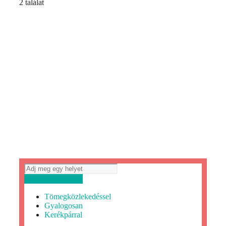
2 találat
Útvonaltervezés
Tömegközlekedéssel
Gyalogosan
Kerékpárral