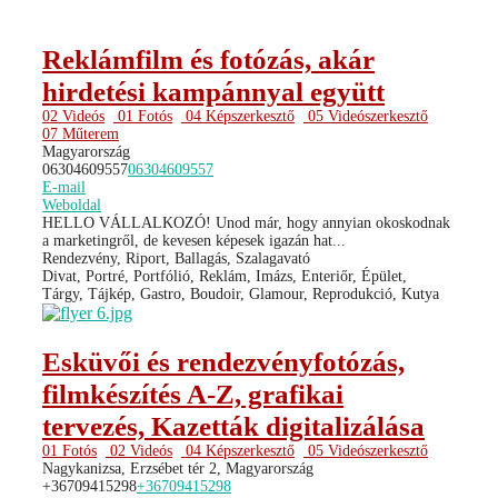
Reklámfilm és fotózás, akár
hirdetési kampánnyal együtt
02 Videós
01 Fotós
04 Képszerkesztő
05 Videószerkesztő
07 Műterem
Magyarország
06304609557
06304609557
E-mail
Weboldal
HELLO VÁLLALKOZÓ! Unod már, hogy annyian okoskodnak
a marketingről, de kevesen képesek igazán hat...
Rendezvény, Riport, Ballagás, Szalagavató
Divat, Portré, Portfólió, Reklám, Imázs, Enteriőr, Épület,
Tárgy, Tájkép, Gastro, Boudoir, Glamour, Reprodukció, Kutya
Esküvői és rendezvényfotózás,
filmkészítés A-Z, grafikai
tervezés, Kazetták digitalizálása
01 Fotós
02 Videós
04 Képszerkesztő
05 Videószerkesztő
Nagykanizsa, Erzsébet tér 2, Magyarország
+36709415298
+36709415298