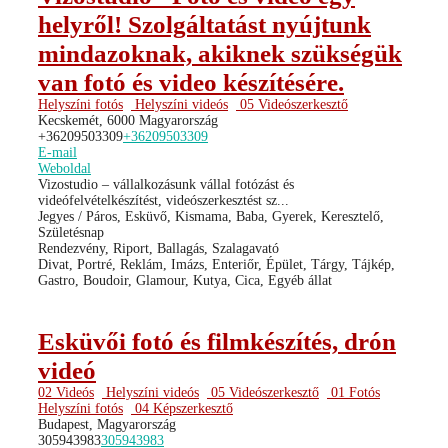
helyről! Szolgáltatást nyújtunk
mindazoknak, akiknek szükségük
van fotó és video készítésére.
Helyszíni fotós
Helyszíni videós
05 Videószerkesztő
Kecskemét, 6000 Magyarország
+36209503309
+36209503309
E-mail
Weboldal
Vizostudio – vállalkozásunk vállal fotózást és
videófelvételkészítést, videószerkesztést sz...
Jegyes / Páros, Esküvő, Kismama, Baba, Gyerek, Keresztelő,
Születésnap
Rendezvény, Riport, Ballagás, Szalagavató
Divat, Portré, Reklám, Imázs, Enteriőr, Épület, Tárgy, Tájkép,
Gastro, Boudoir, Glamour, Kutya, Cica, Egyéb állat
Esküvői fotó és filmkészítés, drón
videó
02 Videós
Helyszíni videós
05 Videószerkesztő
01 Fotós
Helyszíni fotós
04 Képszerkesztő
Budapest, Magyarország
305943983
305943983