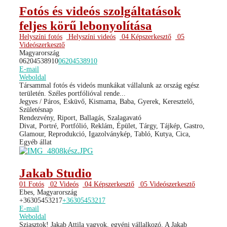
Fotós és videós szolgáltatások
feljes körű lebonyolítása
Helyszíni fotós
Helyszíni videós
04 Képszerkesztő
05
Videószerkesztő
Magyarország
06204538910
06204538910
E-mail
Weboldal
Társammal fotós és videós munkákat vállalunk az ország egész
területén. Széles portfólióval rende...
Jegyes / Páros, Esküvő, Kismama, Baba, Gyerek, Keresztelő,
Születésnap
Rendezvény, Riport, Ballagás, Szalagavató
Divat, Portré, Portfólió, Reklám, Épület, Tárgy, Tájkép, Gastro,
Glamour, Reprodukció, Igazolványkép, Tabló, Kutya, Cica,
Egyéb állat
Jakab Studio
01 Fotós
02 Videós
04 Képszerkesztő
05 Videószerkesztő
Ebes, Magyarország
+36305453217
+36305453217
E-mail
Weboldal
Sziasztok! Jakab Attila vagyok, egyéni vállalkozó. A Jakab