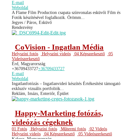
E-mail
Weboldal
A Flame Film Production csapata színvonalas esküvői Film és
Fotók készítésével foglalkozik. Örömm...
Jegyes / Páros, Esküvő
Rendezvény
CoVision - Ingatlan Média
Helyszíni fotós
Helyszíni videós
04 Képszerkesztő
05
Videószerkesztő
Érd, Magyarország
+36709433727
+36709433727
E-mail
Weboldal
Ingatlanfotózás – Ingatlanvideó készítés Értékesítést támogató
exkluzív vizuális portfoliók...
Reklám, Imázs, Enteriőr, Épület
Happy-Marketing fotózás,
videózás cégeknek
01 Fotós
Helyszíni fotós
Műtermi fotós
02 Videós
Helyszíni videós
04 Képszerkesztő
05 Videószerkesztő
Kakucs, Magyarország