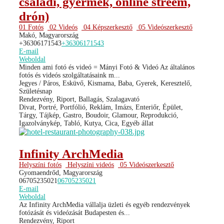
családi, gyermek, online streem,
drón)
01 Fotós
02 Videós
04 Képszerkesztő
05 Videószerkesztő
Makó, Magyarország
+36306171543
+36306171543
E-mail
Weboldal
Minden ami fotó és videó = Mányi Fotó & Videó Az általános
fotós és videós szolgáltatásaink m...
Jegyes / Páros, Esküvő, Kismama, Baba, Gyerek, Keresztelő,
Születésnap
Rendezvény, Riport, Ballagás, Szalagavató
Divat, Portré, Portfólió, Reklám, Imázs, Enteriőr, Épület,
Tárgy, Tájkép, Gastro, Boudoir, Glamour, Reprodukció,
Igazolványkép, Tabló, Kutya, Cica, Egyéb állat
Infinity ArchMedia
Helyszíni fotós
Helyszíni videós
05 Videószerkesztő
Gyomaendrőd, Magyarország
06705235021
06705235021
E-mail
Weboldal
Az Infinity ArchMedia vállalja üzleti és egyéb rendezvények
fotózását és videózását Budapesten és...
Rendezvény, Riport