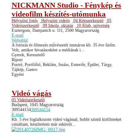
NICKMANN Studio - Fénykép és
videofilm készítés-utómunka
Helyszíni fotós
Helyszíni videós
04 Képszerkesztő
05
Videószerkesztő
09 Iskola, oktatás
10 Klub, szövetség
Esztergom, Damjanich u. 111, 2500 Magyarország
E-mail
Weboldal
A fotózás és filmezés művészetét immáron kb. 35 éve űzőm.
Volt, amikor hivatásosként a médiának i...
Gyerek, Keresztelő
Riport
Portré, Portfólió, Reklám, Imázs, Enteriőr, Épület, Tárgy,
Tájkép, Gastro
Egyéni
Videó vágás
05 Videószerkesztő
Budapest, 1045 Magyarország
309544154
309544154
E-mail
Kb. 5 éve foglalkozom videó vágással, hobbi szintű kisfilmeket
csináltam, készítettem már esküvői...