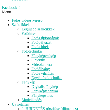
Facebook-f
Menu
Fotós videós kereső
Szakcikkek
Legújabb szakcikkek
Fotóhírek
Fotós újdonságok
Fotópályázat
Fotós hírek
Fotótechnika
Fényképezőgép
Objektív
Videokamera
Fotóállvány
Fotós világítás
Egyéb fotótechnika
Fénykép
Digitális fénykép
Fényképtechnika
Fényképstílus
Modellkedés
Új rögzítés
új HIRDETÉS rögzítése (díjmentes)