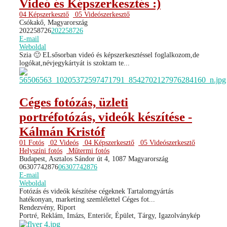
Videó és Képszerkesztés :)
04 Képszerkesztő
05 Videószerkesztő
Csókakő, Magyarország
202258726
202258726
E-mail
Weboldal
Szia 🙂 ELsősorban videó és képszerkesztéssel foglalkozom,de
logókat,névjegykártyát is szoktam te...
Céges fotózás, üzleti
portréfotózás, videók készítése -
Kálmán Kristóf
01 Fotós
02 Videós
04 Képszerkesztő
05 Videószerkesztő
Helyszíni fotós
Műtermi fotós
Budapest, Asztalos Sándor út 4, 1087 Magyarország
06307742876
06307742876
E-mail
Weboldal
Fotózás és videók készítése cégeknek Tartalomgyártás
hatékonyan, marketing szemlélettel Céges fot...
Rendezvény, Riport
Portré, Reklám, Imázs, Enteriőr, Épület, Tárgy, Igazolványkép