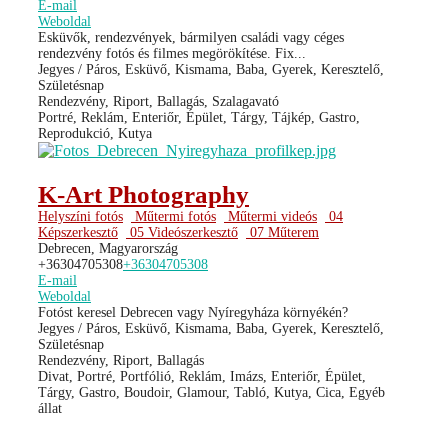
E-mail
Weboldal
Esküvők, rendezvények, bármilyen családi vagy céges
rendezvény fotós és filmes megörökítése. Fix...
Jegyes / Páros, Esküvő, Kismama, Baba, Gyerek, Keresztelő,
Születésnap
Rendezvény, Riport, Ballagás, Szalagavató
Portré, Reklám, Enteriőr, Épület, Tárgy, Tájkép, Gastro,
Reprodukció, Kutya
K-Art Photography
Helyszíni fotós
Műtermi fotós
Műtermi videós
04
Képszerkesztő
05 Videószerkesztő
07 Műterem
Debrecen, Magyarország
+36304705308
+36304705308
E-mail
Weboldal
Fotóst keresel Debrecen vagy Nyíregyháza környékén?
Jegyes / Páros, Esküvő, Kismama, Baba, Gyerek, Keresztelő,
Születésnap
Rendezvény, Riport, Ballagás
Divat, Portré, Portfólió, Reklám, Imázs, Enteriőr, Épület,
Tárgy, Gastro, Boudoir, Glamour, Tabló, Kutya, Cica, Egyéb
állat