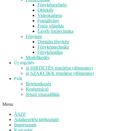
Fényképezőgép
Objektív
Videokamera
Fotóállvány
Fotós világítás
Egyéb fotótechnika
Fénykép
Digitális fénykép
Fényképtechnika
Fényképstílus
Modellkedés
Új rögzítés
új HIRDETÉS rögzítése (díjmentes)
új SZAKCIKK rögzítése (díjmentes)
Fiók
Bejelentkezés
Regisztráció
Jelszó visszaállítás
Menu
ÁSZF
Adatkezelési tájékoztató
Impresszum
Kapcsolat