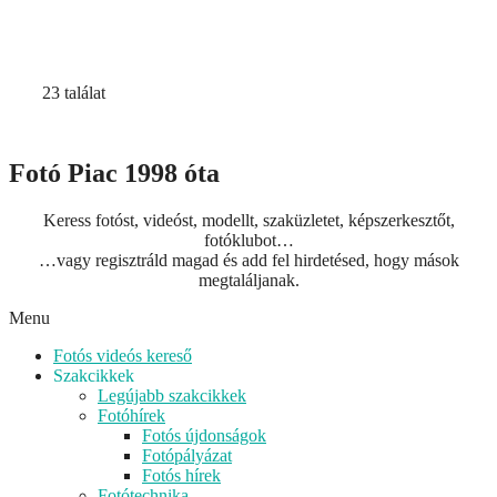
23 találat
Fotó Piac 1998 óta
Keress fotóst, videóst, modellt, szaküzletet, képszerkesztőt,
fotóklubot…
…vagy regisztráld magad és add fel hirdetésed, hogy mások
megtaláljanak.
Menu
Fotós videós kereső
Szakcikkek
Legújabb szakcikkek
Fotóhírek
Fotós újdonságok
Fotópályázat
Fotós hírek
Fotótechnika