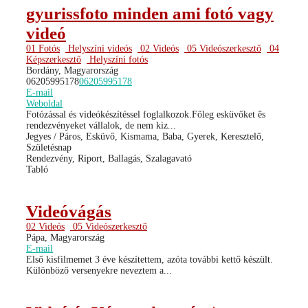
gyurissfoto minden ami fotó vagy
videó
01 Fotós
Helyszíni videós
02 Videós
05 Videószerkesztő
04
Képszerkesztő
Helyszíni fotós
Bordány, Magyarország
06205995178
06205995178
E-mail
Weboldal
Fotózással és videókészítéssel foglalkozok.Főleg esküvőket ês
rendezvényeket vállalok, de nem kiz...
Jegyes / Páros, Esküvő, Kismama, Baba, Gyerek, Keresztelő,
Születésnap
Rendezvény, Riport, Ballagás, Szalagavató
Tabló
Videóvágás
02 Videós
05 Videószerkesztő
Pápa, Magyarország
E-mail
Első kisfilmemet 3 éve készítettem, azóta további kettő készült.
Különböző versenyekre neveztem a...