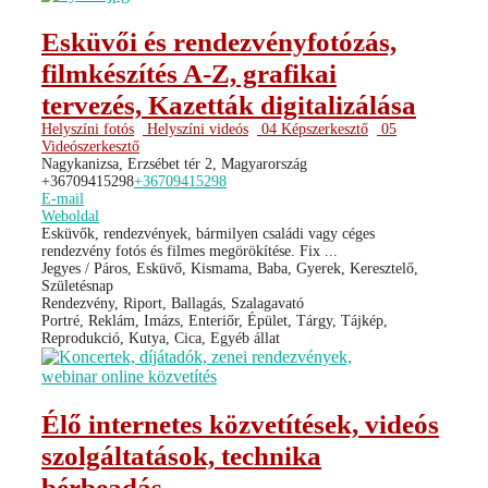
Esküvői és rendezvényfotózás,
filmkészítés A-Z, grafikai
tervezés, Kazetták digitalizálása
Helyszíni fotós
Helyszíni videós
04 Képszerkesztő
05
Videószerkesztő
Nagykanizsa, Erzsébet tér 2, Magyarország
+36709415298
+36709415298
E-mail
Weboldal
Esküvők, rendezvények, bármilyen családi vagy céges
rendezvény fotós és filmes megörökítése. Fix ...
Jegyes / Páros, Esküvő, Kismama, Baba, Gyerek, Keresztelő,
Születésnap
Rendezvény, Riport, Ballagás, Szalagavató
Portré, Reklám, Imázs, Enteriőr, Épület, Tárgy, Tájkép,
Reprodukció, Kutya, Cica, Egyéb állat
Élő internetes közvetítések, videós
szolgáltatások, technika
bérbeadás