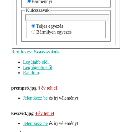
Bármennyi
Kulcsszavak
Teljes egyezés
Bármilyen egyezés
Rendezés:
Szavazatok
Legújabb elől
Legrégebbi elől
Random
prempró.jpg
4 év telt el
Jelentkezz be
és írj véleményt
készvid.jpg
4 év telt el
Jelentkezz be
és írj véleményt