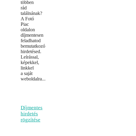
többen
rád
találnának?
A Fotó
Piac
oldalon
díjmentesen
feladhatod
bemutatkozó
hirdetésed.
Leírással,
képekkel,
linkkel
a saját
weboldalra...
Díjmentes
hirdetés
rögzítése