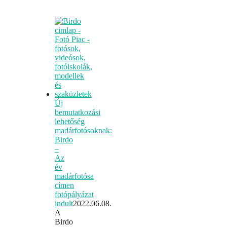
Új
bemutatkozási
lehetőség
madárfotósoknak:
Birdo
–
Az
év
madárfotósa
címen
fotópályázat
indult
2022.06.08.
A
Birdo