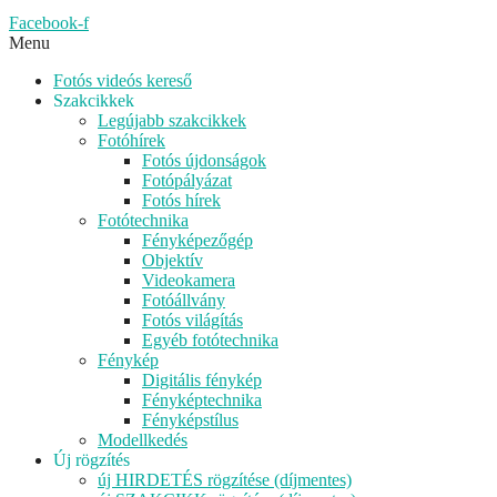
Facebook-f
Menu
Fotós videós kereső
Szakcikkek
Legújabb szakcikkek
Fotóhírek
Fotós újdonságok
Fotópályázat
Fotós hírek
Fotótechnika
Fényképezőgép
Objektív
Videokamera
Fotóállvány
Fotós világítás
Egyéb fotótechnika
Fénykép
Digitális fénykép
Fényképtechnika
Fényképstílus
Modellkedés
Új rögzítés
új HIRDETÉS rögzítése (díjmentes)