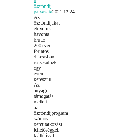
új
ösztöndíj-
pályázata
2021.12.24.
Az
ösztöndíjakat
elnyerők
havonta
bruttó
200 ezer
forintos
díjazásban
részesülnek
egy
éven
keresztül.
Az
anyagi
támogatás
mellett
az
ösztöndíjprogram
számos
bemutatkozási
lehetőséggel,
kiállítással