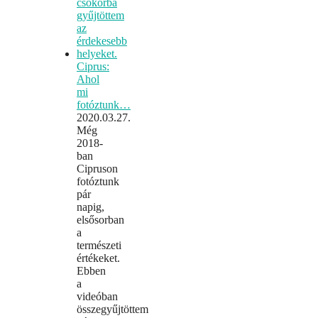
Ciprus:
Ahol
mi
fotóztunk…
2020.03.27.
Még
2018-
ban
Cipruson
fotóztunk
pár
napig,
elsősorban
a
természeti
értékeket.
Ebben
a
videóban
összegyűjtöttem