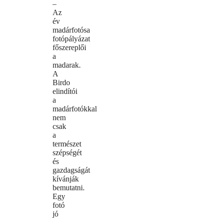
–
Az
év
madárfotósa
fotópályázat
főszereplői
a
madarak.
A
Birdo
elindítói
a
madárfotókkal
nem
csak
a
természet
szépségét
és
gazdagságát
kívánják
bemutatni.
Egy
fotó
jó