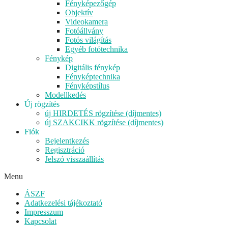
Fényképezőgép
Objektív
Videokamera
Fotóállvány
Fotós világítás
Egyéb fotótechnika
Fénykép
Digitális fénykép
Fényképtechnika
Fényképstílus
Modellkedés
Új rögzítés
új HIRDETÉS rögzítése (díjmentes)
új SZAKCIKK rögzítése (díjmentes)
Fiók
Bejelentkezés
Regisztráció
Jelszó visszaállítás
Menu
ÁSZF
Adatkezelési tájékoztató
Impresszum
Kapcsolat