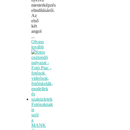
mesterképzés
elindításáról.
Az
első
két
angol
...
Olvass
tovább
Fotósoknak
is
szól
a
MANK