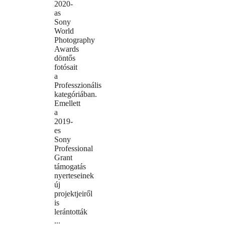
2020-
as
Sony
World
Photography
Awards
döntős
fotósait
a
Professzionális
kategóriában.
Emellett
a
2019-
es
Sony
Professional
Grant
támogatás
nyerteseinek
új
projektjeiről
is
lerántották
...