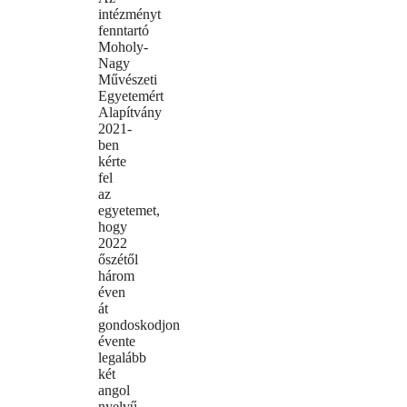
intézményt
fenntartó
Moholy-
Nagy
Művészeti
Egyetemért
Alapítvány
2021-
ben
kérte
fel
az
egyetemet,
hogy
2022
őszétől
három
éven
át
gondoskodjon
évente
legalább
két
angol
nyelvű