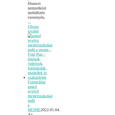
Huawei
nemzetközi
mobilfotós
versenyén.
...
Olvass
tovább
Fotográfiai
angol
nyelvű
mesterszakokat
indít
a
MOME
2022.01.04.
Az