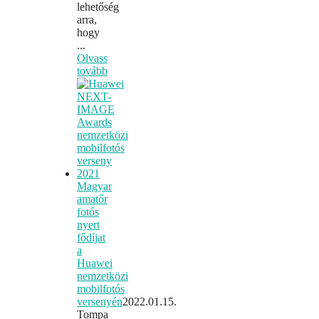
lehetőség
arra,
hogy
...
Olvass
tovább
Magyar
amatőr
fotós
nyert
fődíjat
a
Huawei
nemzetközi
mobilfotós
versenyén
2022.01.15.
Tompa