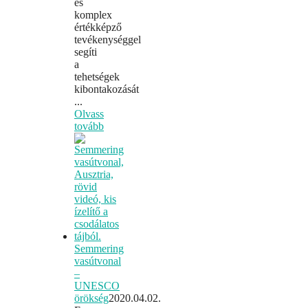
és
komplex
értékképző
tevékenységgel
segíti
a
tehetségek
kibontakozását
...
Olvass
tovább
Semmering
vasútvonal
–
UNESCO
örökség
2020.04.02.