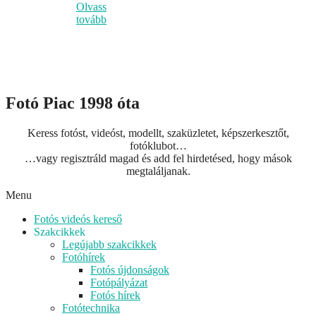
Olvass
tovább
Fotó Piac 1998 óta
Keress fotóst, videóst, modellt, szaküzletet, képszerkesztőt,
fotóklubot…
…vagy regisztráld magad és add fel hirdetésed, hogy mások
megtaláljanak.
Menu
Fotós videós kereső
Szakcikkek
Legújabb szakcikkek
Fotóhírek
Fotós újdonságok
Fotópályázat
Fotós hírek
Fotótechnika