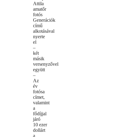
Attila
amatőr
fotós
Generációk
című
alkotásával
nyerte
el
–
két
másik
versenyzővel
együtt
–
Az
év
fotósa
címet,
valamint
a
fődíjjal
járó
10 ezer
dollárt
a