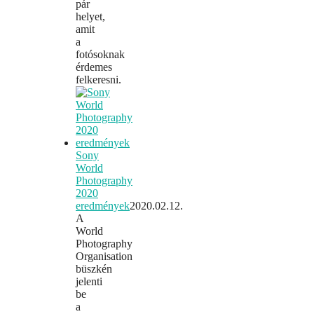
pár
helyet,
amit
a
fotósoknak
érdemes
felkeresni.
Sony
World
Photography
2020
eredmények
2020.02.12.
A
World
Photography
Organisation
büszkén
jelenti
be
a