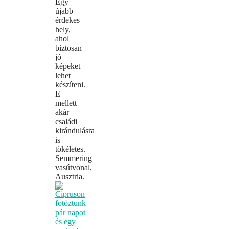
Egy
újabb
érdekes
hely,
ahol
biztosan
jó
képeket
lehet
készíteni.
E
mellett
akár
családi
kirándulásra
is
tökéletes.
Semmering
vasútvonal,
Ausztria.