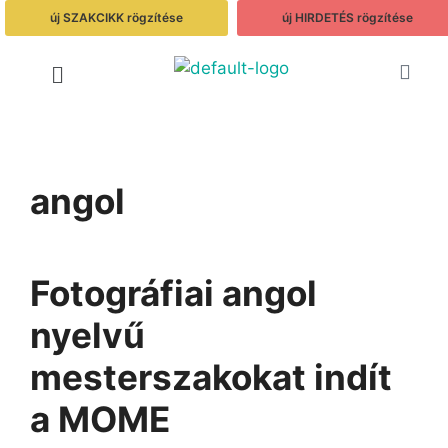
új SZAKCIKK rögzítése
új HIRDETÉS rögzítése
angol
Fotográfiai angol
nyelvű
mesterszakokat indít
a MOME