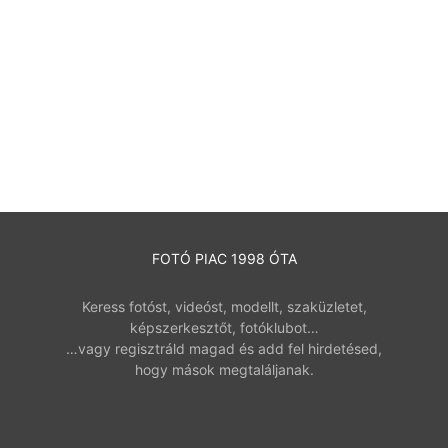
FOTÓ PIAC 1998 ÓTA
Keress fotóst, videóst, modellt, szaküzletet,
képszerkesztőt, fotóklubot…
…vagy regisztráld magad és add fel hirdetésed,
hogy mások megtaláljanak.