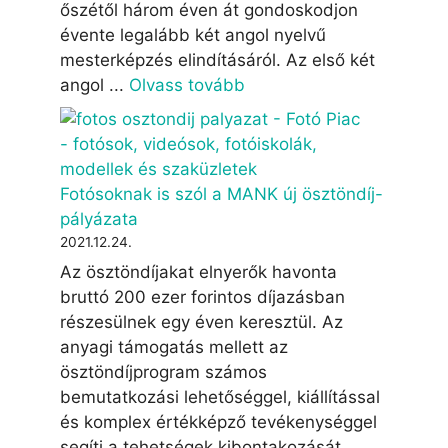
őszétől három éven át gondoskodjon
évente legalább két angol nyelvű
mesterképzés elindításáról. Az első két
angol ...
Olvass tovább
Fotósoknak is szól a MANK új ösztöndíj-
pályázata
2021.12.24.
Az ösztöndíjakat elnyerők havonta
bruttó 200 ezer forintos díjazásban
részesülnek egy éven keresztül. Az
anyagi támogatás mellett az
ösztöndíjprogram számos
bemutatkozási lehetőséggel, kiállítással
és komplex értékképző tevékenységgel
segíti a tehetségek kibontakozását ...