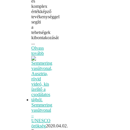
és
komplex
értékképző
tevékenységgel
segíti
a
tehetségek
kibontakozását
...
Olvass
tovább
Semmering
vasútvonal
–
UNESCO
örökség
2020.04.02.