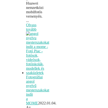
Huawei
nemzetközi
mobilfotós
versenyén.
...
Olvass
tovább
Fotográfiai
angol
nyelvű
mesterszakokat
indít
a
MOME
2022.01.04.
Az