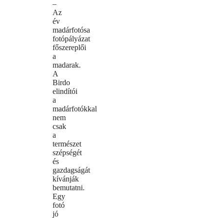
–
Az
év
madárfotósa
fotópályázat
főszereplői
a
madarak.
A
Birdo
elindítói
a
madárfotókkal
nem
csak
a
természet
szépségét
és
gazdagságát
kívánják
bemutatni.
Egy
fotó
jó