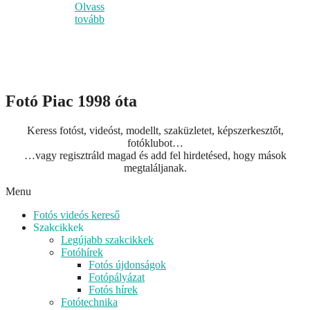
Olvass
tovább
Fotó Piac 1998 óta
Keress fotóst, videóst, modellt, szaküzletet, képszerkesztőt,
fotóklubot…
…vagy regisztráld magad és add fel hirdetésed, hogy mások
megtaláljanak.
Menu
Fotós videós kereső
Szakcikkek
Legújabb szakcikkek
Fotóhírek
Fotós újdonságok
Fotópályázat
Fotós hírek
Fotótechnika