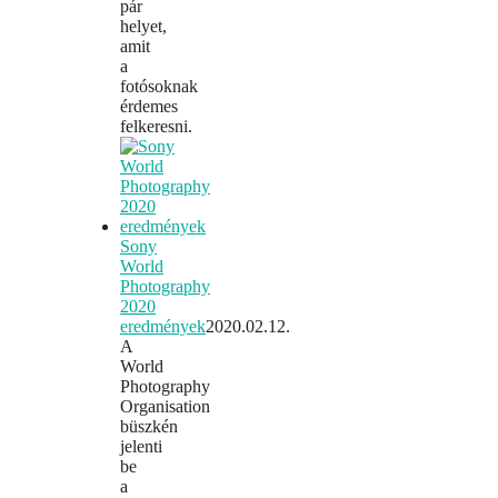
pár
helyet,
amit
a
fotósoknak
érdemes
felkeresni.
Sony
World
Photography
2020
eredmények
2020.02.12.
A
World
Photography
Organisation
büszkén
jelenti
be
a