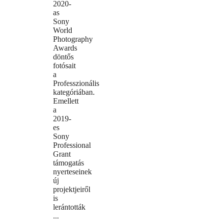
2020-
as
Sony
World
Photography
Awards
döntős
fotósait
a
Professzionális
kategóriában.
Emellett
a
2019-
es
Sony
Professional
Grant
támogatás
nyerteseinek
új
projektjeiről
is
lerántották
...