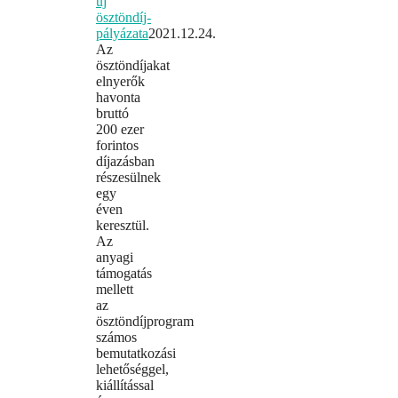
új
ösztöndíj-
pályázata
2021.12.24.
Az
ösztöndíjakat
elnyerők
havonta
bruttó
200 ezer
forintos
díjazásban
részesülnek
egy
éven
keresztül.
Az
anyagi
támogatás
mellett
az
ösztöndíjprogram
számos
bemutatkozási
lehetőséggel,
kiállítással