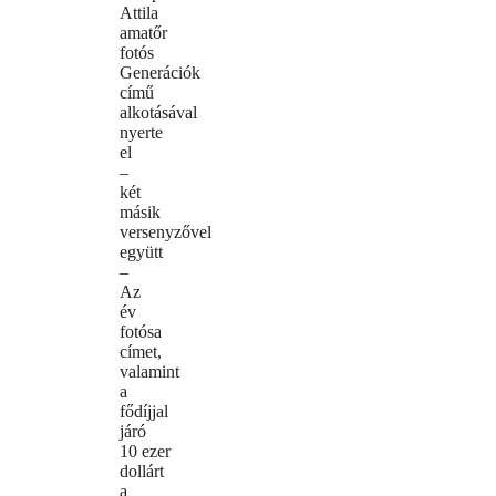
Attila
amatőr
fotós
Generációk
című
alkotásával
nyerte
el
–
két
másik
versenyzővel
együtt
–
Az
év
fotósa
címet,
valamint
a
fődíjjal
járó
10 ezer
dollárt
a