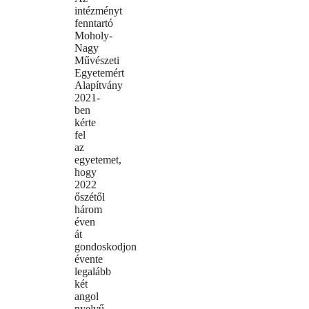
intézményt
fenntartó
Moholy-
Nagy
Művészeti
Egyetemért
Alapítvány
2021-
ben
kérte
fel
az
egyetemet,
hogy
2022
őszétől
három
éven
át
gondoskodjon
évente
legalább
két
angol
nyelvű