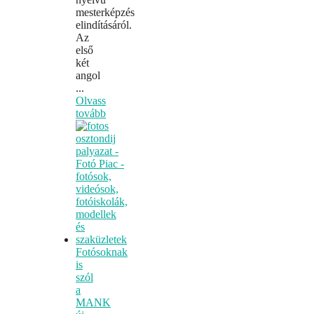
mesterképzés
elindításáról.
Az
első
két
angol
...
Olvass
tovább
Fotósoknak
is
szól
a
MANK