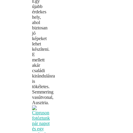
Egy
újabb
érdekes
hely,
ahol
biztosan
jó
képeket
lehet
készíteni.
E
mellett
akár
családi
kirándulásra
is
tökéletes.
Semmering
vasútvonal,
Ausztria.