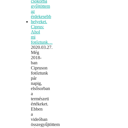
Ciprus:
Ahol
mi
fotóztunk…
2020.03.27.
Még
2018-
ban
Cipruson
fotóztunk
pár
napig,
elsősorban
a
természeti
értékeket.
Ebben
a
videóban
összegyűjtöttem