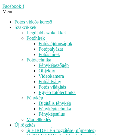
Facebook-f
Menu
Fotós videós kereső
Szakcikkek
Legújabb szakcikkek
Fotóhírek
Fotós újdonságok
Fotópályázat
Fotós hírek
Fotótechnika
Fényképezőgép
Objektív
Videokamera
Fotóállvány
Fotós világítás
Egyéb fotótechnika
Fénykép
Digitális fénykép
Fényképtechnika
Fényképstílus
Modellkedés
Új rögzítés
új HIRDETÉS rögzítése (díjmentes)