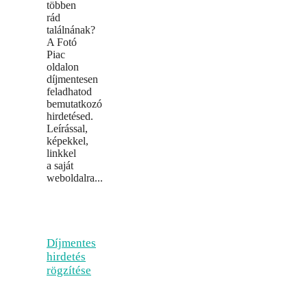
többen
rád
találnának?
A Fotó
Piac
oldalon
díjmentesen
feladhatod
bemutatkozó
hirdetésed.
Leírással,
képekkel,
linkkel
a saját
weboldalra...
Díjmentes
hirdetés
rögzítése