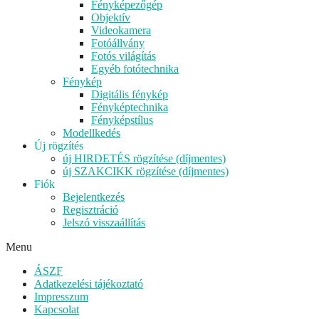
Fényképezőgép
Objektív
Videokamera
Fotóállvány
Fotós világítás
Egyéb fotótechnika
Fénykép
Digitális fénykép
Fényképtechnika
Fényképstílus
Modellkedés
Új rögzítés
új HIRDETÉS rögzítése (díjmentes)
új SZAKCIKK rögzítése (díjmentes)
Fiók
Bejelentkezés
Regisztráció
Jelszó visszaállítás
Menu
ÁSZF
Adatkezelési tájékoztató
Impresszum
Kapcsolat