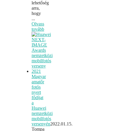
lehetőség
arra,
hogy
...
Olvass
tovább
Magyar
amatőr
fotós
nyert
fődíjat
a
Huawei
nemzetközi
mobilfotós
versenyén
2022.01.15.
Tompa