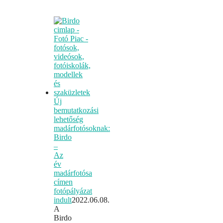
Új
bemutatkozási
lehetőség
madárfotósoknak:
Birdo
–
Az
év
madárfotósa
címen
fotópályázat
indult
2022.06.08.
A
Birdo