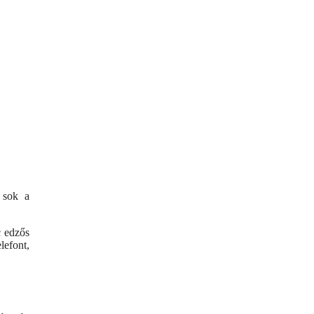
 sok a
c edzős
lefont,