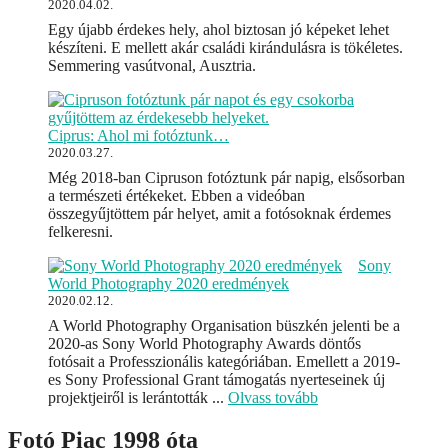
2020.04.02.
Egy újabb érdekes hely, ahol biztosan jó képeket lehet
készíteni. E mellett akár családi kirándulásra is tökéletes.
Semmering vasútvonal, Ausztria.
Ciprus: Ahol mi fotóztunk…
2020.03.27.
Még 2018-ban Cipruson fotóztunk pár napig, elsősorban
a természeti értékeket. Ebben a videóban
összegyűjtöttem pár helyet, amit a fotósoknak érdemes
felkeresni.
Sony
World Photography 2020 eredmények
2020.02.12.
A World Photography Organisation büszkén jelenti be a
2020-as Sony World Photography Awards döntős
fotósait a Professzionális kategóriában. Emellett a 2019-
es Sony Professional Grant támogatás nyerteseinek új
projektjeiről is lerántották ...
Olvass tovább
Fotó Piac 1998 óta