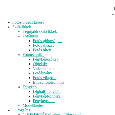
…
Menu
Fotós videós kereső
Szakcikkek
Legújabb szakcikkek
Fotóhírek
Fotós újdonságok
Fotópályázat
Fotós hírek
Fotótechnika
Fényképezőgép
Objektív
Videokamera
Fotóállvány
Fotós világítás
Egyéb fotótechnika
Fénykép
Digitális fénykép
Fényképtechnika
Fényképstílus
Modellkedés
Új rögzítés
új HIRDETÉS rögzítése (díjmentes)