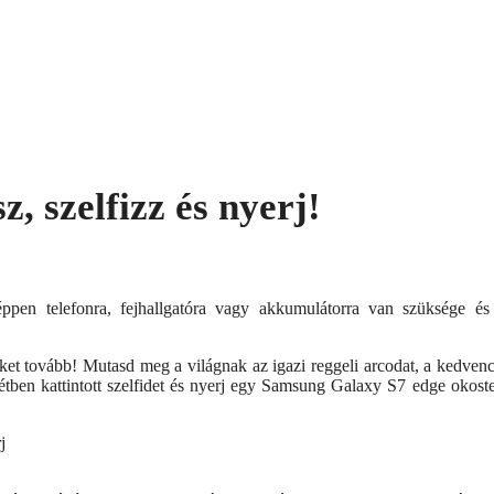
z, szelfizz és nyerj!
en telefonra, fejhallgatóra vagy akkumulátorra van szüksége és
őket tovább! Mutasd meg a világnak az igazi reggeli arcodat, a kedven
étben kattintott szelfidet és nyerj egy Samsung Galaxy S7 edge okoste