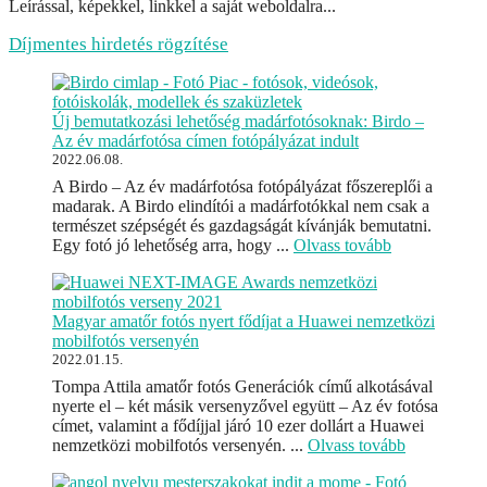
Leírással, képekkel, linkkel a saját weboldalra...
Díjmentes hirdetés rögzítése
Új bemutatkozási lehetőség madárfotósoknak: Birdo –
Az év madárfotósa címen fotópályázat indult
2022.06.08.
A Birdo – Az év madárfotósa fotópályázat főszereplői a
madarak. A Birdo elindítói a madárfotókkal nem csak a
természet szépségét és gazdagságát kívánják bemutatni.
Egy fotó jó lehetőség arra, hogy ...
Olvass tovább
Magyar amatőr fotós nyert fődíjat a Huawei nemzetközi
mobilfotós versenyén
2022.01.15.
Tompa Attila amatőr fotós Generációk című alkotásával
nyerte el – két másik versenyzővel együtt – Az év fotósa
címet, valamint a fődíjjal járó 10 ezer dollárt a Huawei
nemzetközi mobilfotós versenyén. ...
Olvass tovább