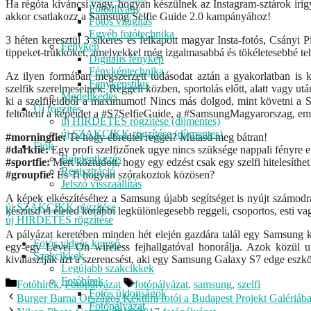
Ha régóta kíváncsi vagy, hogyan készülnek az Instagram-sztárok irigyl
Fotóállvány
akkor csatlakozz a Samsung Selfie Guide 2.0 kampányához!
Fotós világítás
Egyéb fotótechnika
3 héten keresztül 3 sikeres és felkapott magyar Insta-fotós, Csányi
Fénykép
tippeket-trükköket, amelyekkel még izgalmasabbá és tökéletesebbé tehe
Digitális fénykép
Fényképtechnika
Az ilyen formában megszerzett tudásodat aztán a gyakorlatban is k
Fényképstílus
szelfik szerelmeseinek. Reggeli közben, sportolás előtt, alatt vagy u
Modellkedés
ki a szelfijeidből a maximumot! Nincs más dolgod, mint követni a S
Új rögzítés
feltölteni a képeidet a #S7SelfieGuide, a #SamsungMagyarorszag, eme
új HIRDETÉS rögzítése (díjmentes)
új SZAKCIKK rögzítése (díjmentes)
#morningfie:
Te hogy ébredtél reggel? Mutasd meg bátran!
Fiók
#darkfie:
Egy profi szelfizőnek ugye nincs szüksége nappali fényre 
Bejelentkezés
#sportfie:
Mert köztudott, hogy egy edzést csak egy szelfi hitelesíthet
Regisztráció
#groupfie:
És Ti hogyan szórakoztok közösen?
Jelszó visszaállítás
A képek elkészítéséhez a Samsung újabb segítséget is nyújt számodra:
új SZAKCIKK rögzítése
készítsd el életed korábbi legkülönlegesebb reggeli, csoportos, esti vag
új HIRDETÉS rögzítése
A pályázat keretében minden hét elején gazdára talál egy Samsung kül
Menu
Fotós videós kereső
egy-egy Level On wireless fejhallgatóval honorálja. Azok közül u
Szakcikkek
kiválasztják azt a szerencsést, aki egy Samsung Galaxy S7 edge eszk
Legújabb szakcikkek
Fotóhírek
Kategória
Címkék
Fotóhírek
,
Fotópályázat
fotópályázat
,
samsung
,
szelfi
Fotós újdonságok
Burger Barna Országos Kéktúra fotói a Budapest Projekt Galériáb
Fotópályázat