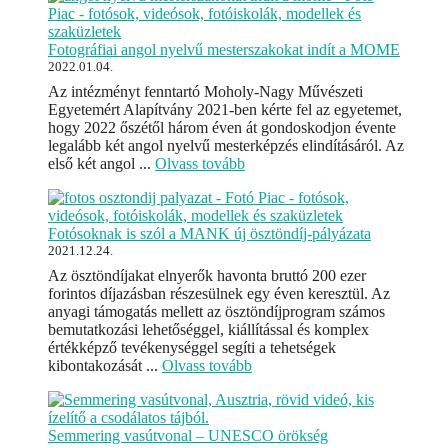
Fotográfiai angol nyelvű mesterszakokat indít a MOME
2022.01.04.
Az intézményt fenntartó Moholy-Nagy Művészeti
Egyetemért Alapítvány 2021-ben kérte fel az egyetemet,
hogy 2022 őszétől három éven át gondoskodjon évente
legalább két angol nyelvű mesterképzés elindításáról. Az
első két angol ...
Olvass tovább
Fotósoknak is szól a MANK új ösztöndíj-pályázata
2021.12.24.
Az ösztöndíjakat elnyerők havonta bruttó 200 ezer
forintos díjazásban részesülnek egy éven keresztül. Az
anyagi támogatás mellett az ösztöndíjprogram számos
bemutatkozási lehetőséggel, kiállítással és komplex
értékképző tevékenységgel segíti a tehetségek
kibontakozását ...
Olvass tovább
Semmering vasútvonal – UNESCO örökség