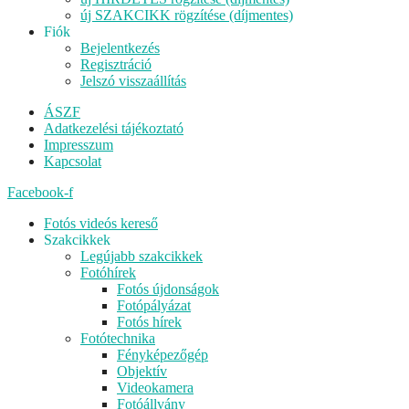
új SZAKCIKK rögzítése (díjmentes)
Fiók
Bejelentkezés
Regisztráció
Jelszó visszaállítás
Menu
ÁSZF
Adatkezelési tájékoztató
Impresszum
Kapcsolat
Facebook-f
Menu
Fotós videós kereső
Szakcikkek
Legújabb szakcikkek
Fotóhírek
Fotós újdonságok
Fotópályázat
Fotós hírek
Fotótechnika
Fényképezőgép
Objektív
Videokamera
Fotóállvány