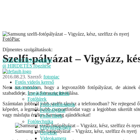
Kilépés
FotóPiac
a
tartalomba
Díjmentes szolgáltatások:
Szelfi-pályázat – Vigyázz, kés
új SZAKCIKK rögzítése
új HIRDETÉS rögzítése
2016.08.23.
Szerző:
fotopiac
Menu
Fotós videós kereső
Nem azt mondom, hogy a legvonzóbb fotópályázat, de akinek épp
Szakcikkek
szabadideje, íme a Samsung invitálása.
Legújabb szakcikkek
Fotóhírek
Számtalan jobbnál jobb szelfit tárolsz a telefonodban? Ne rejtegesd 
Fotós újdonságok
képedet, a legmókásabb csoportfotódat vagy a legjobban sikerült söt
Fotópályázat
vagy másfajta értékes Samsung ajándékokat!
Fotós hírek
Fotótechnika
Fényképezőgép
Samsung szelfi-fotópályázat – Vigyázz, kész, szelfizz és nyerj
Objektív
Videokamera