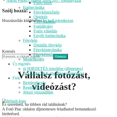
Nikon Photo Contest 2016-2017 fotópályázat
Fotós hírek
Fotótechnika
Szólj hozzá!
Fényképezőgép
Objektív
Hozzászólás küldéséhez
be kell jelentkezni
.
Videokamera
Fotóállvány
Fotós világítás
Egyéb fotótechnika
Fénykép
Digitális fénykép
Fényképtechnika
Keresés
Fényképstílus
Keress
Modellkedés
Új rögzítés
új HIRDETÉS rögzítése (díjmentes)
Vállalsz fotózást,
új SZAKCIKK rögzítése (díjmentes)
Fiók
Bejelentkezés
videózást?
Regisztráció
Jelszó visszaállítás
És szeretnéd, ha többen rád találnának?
A Fotó Piac oldalon díjmentesen feladhatod bemutatkozó
hirdetésed.