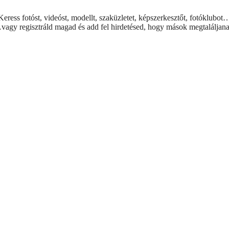
Keress fotóst, videóst, modellt, szaküzletet, képszerkesztőt, fotóklubot
vagy regisztráld magad és add fel hirdetésed, hogy mások megtaláljana