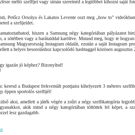
ésre méltó szelfijei vagy simán szeretnéd a legtöbbet kihozni saját fot
 Pisti, Petőcz Orsolya és Lakatos Levente oszt meg „how to” videókba
ted a szefijeidet.
amatoztathatod, hiszen a Samsung négy kategóriában pályázatot hird
tán, a sötétben vagy a barátaiddal karöltve. Mutasd meg, hogy te hogya
amsung Magyarország Instagram oldalát, ezután a saját Instagram pro
llett a helyes besoroláshoz kapcsolódó hashtaggel közösen augusztus 
egy igazán jó képhez? Bizonyítsd!
!
 keresd a Budapest frekventált pontjaira kihelyezett 3 méteres szelfib
y éppen sportolós szelfijét!
ső aksi, amellett a játék végén a zsűri a négy szelfikategória legjob
gyanakkor, akik mind a négy kategóriában töltöttek fel képet, a sz
özzel lesz gazdagabb.
an