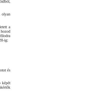
óidból,
n olyan
etett a
n hozod
filodra
28-ig:
otot és
b képét
akértők