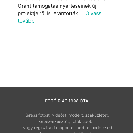
Grant támogatás nyerteseinek új
projektjeiről is lerántották ...
Olvass
tovább
FOTÓ PIAC 1998 ÓTA
Keress fotóst, videóst, modellt, szaküzletet,
képszerkesztőt, fotóklubot…
…vagy regisztráld magad és add fel hirdetésed,