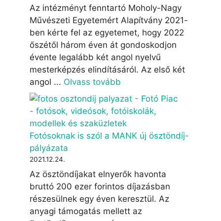
Az intézményt fenntartó Moholy-Nagy
Művészeti Egyetemért Alapítvány 2021-
ben kérte fel az egyetemet, hogy 2022
őszétől három éven át gondoskodjon
évente legalább két angol nyelvű
mesterképzés elindításáról. Az első két
angol ...
Olvass tovább
Fotósoknak is szól a MANK új ösztöndíj-
pályázata
2021.12.24.
Az ösztöndíjakat elnyerők havonta
bruttó 200 ezer forintos díjazásban
részesülnek egy éven keresztül. Az
anyagi támogatás mellett az