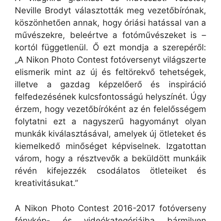
Neville Brodyt választották meg vezetőbírónak,
köszönhetően annak, hogy óriási hatással van a
művészekre, beleértve a fotóművészeket is –
kortól függetlenül. Ő ezt mondja a szerepéről:
„A Nikon Photo Contest fotóversenyt világszerte
elismerik mint az új és feltörekvő tehetségek,
illetve a gazdag képzelőerő és inspiráció
felfedezésének kulcsfontosságú helyszínét. Úgy
érzem, hogy vezetőbíróként az én felelősségem
folytatni ezt a nagyszerű hagyományt olyan
munkák kiválasztásával, amelyek új ötleteket és
kiemelkedő minőséget képviselnek. Izgatottan
várom, hogy a résztvevők a beküldött munkáik
révén kifejezzék csodálatos ötleteiket és
kreativitásukat.”
A Nikon Photo Contest 2016-2017 fotóverseny
fénykép- és videókategóriáiba bármilyen