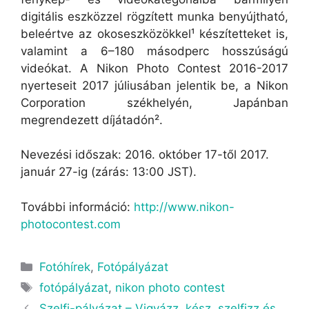
digitális eszközzel rögzített munka benyújtható,
beleértve az okoseszközökkel¹ készítetteket is,
valamint a 6–180 másodperc hosszúságú
videókat. A Nikon Photo Contest 2016-2017
nyerteseit 2017 júliusában jelentik be, a Nikon
Corporation székhelyén, Japánban
megrendezett díjátadón².
Nevezési időszak: 2016. október 17-től 2017.
január 27-ig (zárás: 13:00 JST).
További információ:
http://www.nikon-
photocontest.com
Fotóhírek
,
Fotópályázat
fotópályázat
,
nikon photo contest
Szelfi-pályázat – Vigyázz, kész, szelfizz és