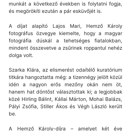
munkát a következő években is folytatni fogja,
és megörökíti ezután a pár esküvőjét is.
A díjat alapító Lajos Mari, Hemző Károly
fotográfus özvegye kiemelte, hogy a magyar
fotográfia dúskál a tehetséges fiatalokban,
mindent összevetve a zsűrinek roppantul nehéz
dolga volt.
Szarka Klára, az elismerést odaítélő kuratórium
titkára hangoztatta még: a tizennégy jelölt közül
idén a nagyon erős mezőny okán nem öt,
hanem hat döntőst választottak ki; a legjobbak
közé Hirling Bálint, Kállai Márton, Mohai Balázs,
Pályi Zsófia, Stiller Ákos és Végh László került
be.
A Hemző Károly-díjra – amelyet két éve