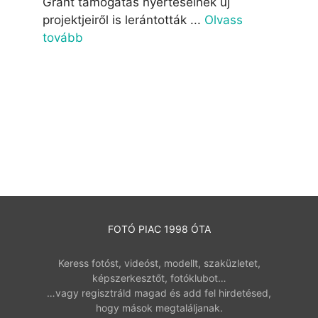
Grant támogatás nyerteseinek új
projektjeiről is lerántották ...
Olvass
tovább
FOTÓ PIAC 1998 ÓTA
Keress fotóst, videóst, modellt, szaküzletet,
képszerkesztőt, fotóklubot…
…vagy regisztráld magad és add fel hirdetésed,
hogy mások megtaláljanak.