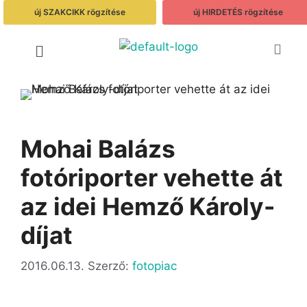
új SZAKCIKK rögzítése
új HIRDETÉS rögzítése
Mohai Balázs
fotóriporter vehette át
az idei Hemző Károly-
díjat
2016.06.13.
Szerző:
fotopiac