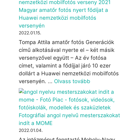
Magyar amatőr fotós nyert fődíjat a
Huawei nemzetközi mobilfotós
versenyén
2022.01.15.
Tompa Attila amatőr fotós Generációk
című alkotásával nyerte el – két másik
versenyzővel együtt – Az év fotósa
címet, valamint a fődíjjal járó 10 ezer
dollárt a Huawei nemzetközi mobilfotós
versenyén. ...
Olvass tovább
Fotográfiai angol nyelvű mesterszakokat
indít a MOME
2022.01.04.
Az intézményt fenntartó Moholy-Nagy