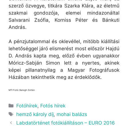
szerző özvegye, titkára Szarka Klára, az életmű
szakmai gondozója, elemei mindazonáltal
Salvarani Zsófia, Korniss Péter és Bánkuti
András.
A pénzjutalommal és oklevéllel, mitöbb kiállítási
lehetőséggel járó elismerést most először Hajdú
D. András kapta meg, előző évben ugyanakkor
Móricz-Sabján Simon lett a nyertes, akinek
képei pillanatnyilag a Magyar Fotográfusok
Házában tekinthetik meg az érdeklődők.
MTI Fotó: Balogh Zoltán
Fotóhírek
,
Fotós hírek
hemző károly díj
,
mohai balázs
Labdatörténet fotókiállításon – EURO 2016