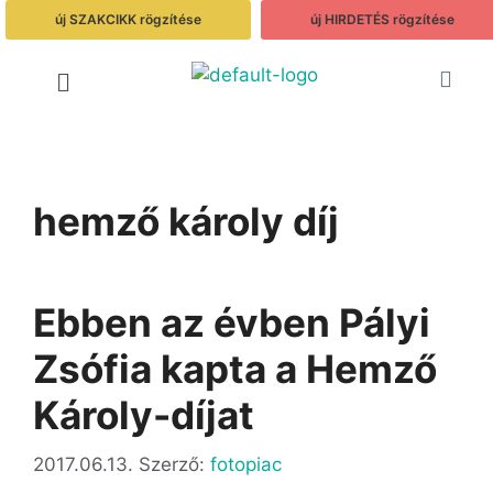
új SZAKCIKK rögzítése
új HIRDETÉS rögzítése
hemző károly díj
Ebben az évben Pályi
Zsófia kapta a Hemző
Károly-díjat
2017.06.13.
Szerző:
fotopiac