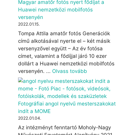
Magyar amatőr fotós nyert fődíjat a
Huawei nemzetközi mobilfotós
versenyén
2022.01.15.
Tompa Attila amatőr fotós Generációk
című alkotásával nyerte el – két másik
versenyzővel együtt – Az év fotósa
címet, valamint a fődíjjal járó 10 ezer
dollárt a Huawei nemzetközi mobilfotós
versenyén. ...
Olvass tovább
Fotográfiai angol nyelvű mesterszakokat
indít a MOME
2022.01.04.
Az intézményt fenntartó Moholy-Nagy
Művészeti Egyetemért Alapítvány 2021-