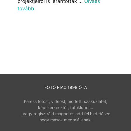
projektjeiről is lerántották ...
Olvass
tovább
FOTÓ PIAC 1998 ÓTA
Keress fotóst, videóst, modellt, szaküzletet,
képszerkesztőt, fotóklubot…
…vagy regisztráld magad és add fel hirdetésed,
hogy mások megtaláljanak.