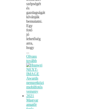
szépségét
és
gazdagságát
kívánják
bemutatni.
Egy
fotó
jó
lehetőség
arra,
hogy
...
Olvass
tovább
Magyar
amatőr
fotós