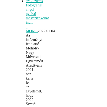
Fotográfiai
angol
nyelvű
mesterszakokat
indít
a
MOME
2022.01.04.
Az
intézményt
fenntartó
Moholy-
Nagy
Művészeti
Egyetemért
Alapítvány
2021-
ben
kérte
fel
az
egyetemet,
hogy
2022
őszétől