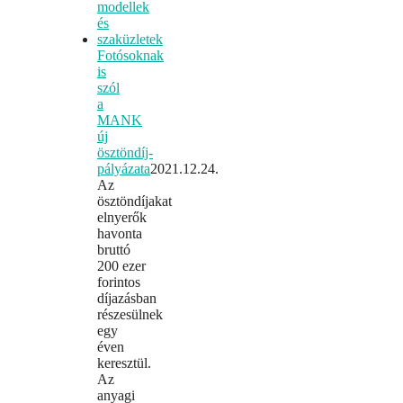
Fotósoknak
is
szól
a
MANK
új
ösztöndíj-
pályázata
2021.12.24.
Az
ösztöndíjakat
elnyerők
havonta
bruttó
200 ezer
forintos
díjazásban
részesülnek
egy
éven
keresztül.
Az
anyagi