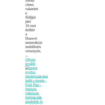
fotósa
címet,
valamint
a
fődíjjal
járó
10 ezer
dollárt
a
Huawei
nemzetközi
mobilfotós
versenyén.
...
Olvass
tovább