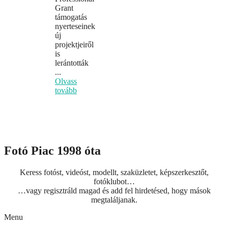
Grant
támogatás
nyerteseinek
új
projektjeiről
is
lerántották
...
Olvass
tovább
Fotó Piac 1998 óta
Keress fotóst, videóst, modellt, szaküzletet, képszerkesztőt,
fotóklubot…
…vagy regisztráld magad és add fel hirdetésed, hogy mások
megtaláljanak.
Menu