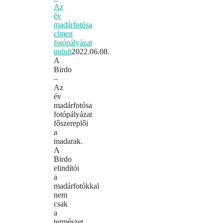
Az
év
madárfotósa
címen
fotópályázat
indult
2022.06.08.
A
Birdo
–
Az
év
madárfotósa
fotópályázat
főszereplői
a
madarak.
A
Birdo
elindítói
a
madárfotókkal
nem
csak
a
természet