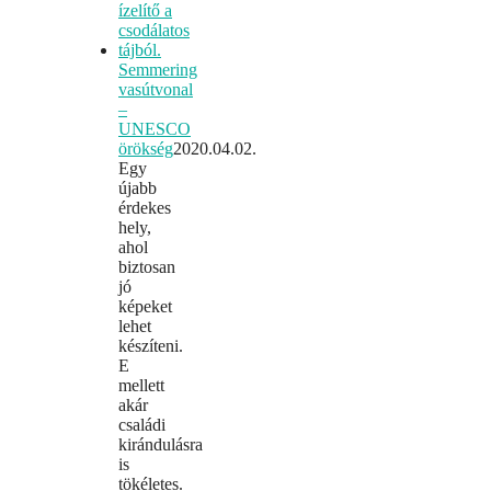
Semmering
vasútvonal
–
UNESCO
örökség
2020.04.02.
Egy
újabb
érdekes
hely,
ahol
biztosan
jó
képeket
lehet
készíteni.
E
mellett
akár
családi
kirándulásra
is
tökéletes.