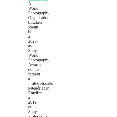
A
World
Photography
Organisation
büszkén
jelenti
be
a
2020-
as
Sony
World
Photography
Awards
döntős
fotósait
a
Professzionális
kategóriában.
Emellett
a
2019-
es
Sony
Professional