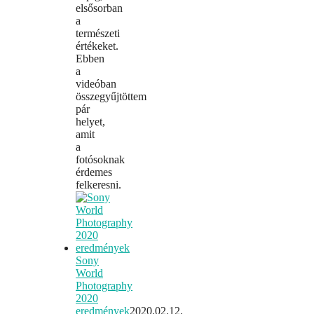
elsősorban
a
természeti
értékeket.
Ebben
a
videóban
összegyűjtöttem
pár
helyet,
amit
a
fotósoknak
érdemes
felkeresni.
Sony
World
Photography
2020
eredmények
2020.02.12.