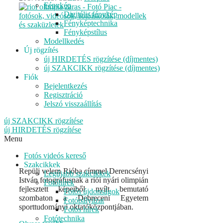
Fénykép
Digitális fénykép
Fényképtechnika
Fényképstílus
Modellkedés
Új rögzítés
új HIRDETÉS rögzítése (díjmentes)
új SZAKCIKK rögzítése (díjmentes)
Fiók
Bejelentkezés
Regisztráció
Jelszó visszaállítás
új SZAKCIKK rögzítése
új HIRDETÉS rögzítése
Menu
Fotós videós kereső
Szakcikkek
Repülj velem Rióba címmel Derencsényi
Legújabb szakcikkek
István fotográfusnak a riói nyári olimpián
Fotóhírek
fejlesztett képeiből nyílt bemutató
Fotós újdonságok
szombaton a Debreceni Egyetem
Fotópályázat
sporttudományi oktatóközpontjában.
Fotós hírek
Fotótechnika