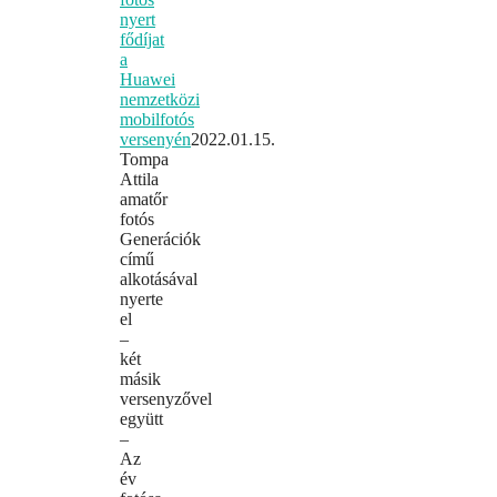
nyert
fődíjat
a
Huawei
nemzetközi
mobilfotós
versenyén
2022.01.15.
Tompa
Attila
amatőr
fotós
Generációk
című
alkotásával
nyerte
el
–
két
másik
versenyzővel
együtt
–
Az
év