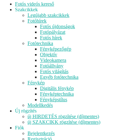
Fotós videós kereső
Szakcikkek
Legújabb szakcikkek
Fotóhírek
Fotós újdonságok
Fotópályázat
Fotós hírek
Fotótechnika
Fényképezőgép
Objektív
Videokamera
Fotóállvány
Fotós világítás
Egyéb fotótechnika
Fénykép
Digitális fénykép
Fényképtechnika
Fényképstílus
Modellkedés
Új rögzítés
új HIRDETÉS rögzítése (díjmentes)
új SZAKCIKK rögzítése (díjmentes)
Fiók
Bejelentkezés
Regisztráció