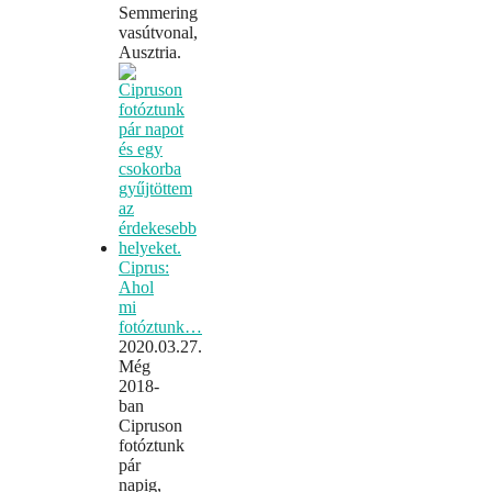
Semmering
vasútvonal,
Ausztria.
Ciprus:
Ahol
mi
fotóztunk…
2020.03.27.
Még
2018-
ban
Cipruson
fotóztunk
pár
napig,