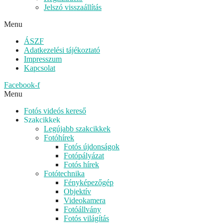
Jelszó visszaállítás
Menu
ÁSZF
Adatkezelési tájékoztató
Impresszum
Kapcsolat
Facebook-f
Menu
Fotós videós kereső
Szakcikkek
Legújabb szakcikkek
Fotóhírek
Fotós újdonságok
Fotópályázat
Fotós hírek
Fotótechnika
Fényképezőgép
Objektív
Videokamera
Fotóállvány
Fotós világítás