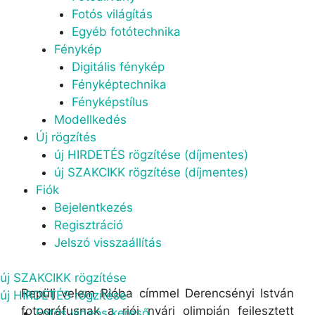
Fotós világítás
Egyéb fotótechnika
Fénykép
Digitális fénykép
Fényképtechnika
Fényképstílus
Modellkedés
Új rögzítés
új HIRDETÉS rögzítése (díjmentes)
új SZAKCIKK rögzítése (díjmentes)
Fiók
Bejelentkezés
Regisztráció
Jelszó visszaállítás
új SZAKCIKK rögzítése
Repülj velem Rióba címmel Derencsényi István
új HIRDETÉS rögzítése
fotográfusnak a riói nyári olimpián fejlesztett
Menu
Fotós videós kereső