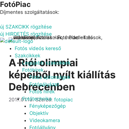
FotóPiac
Kilépés
a
Díjmentes szolgáltatások:
tartalomba
új SZAKCIKK rögzítése
új HIRDETÉS rögzítése
Menu
Fotós videós kereső
Szakcikkek
A Riói olimpiai
Legújabb szakcikkek
Fotóhírek
képeiből nyílt kiállítás
Fotós újdonságok
Debrecenben
Fotópályázat
Fotós hírek
Fotótechnika
2017.01.13.
Szerző:
fotopiac
Fényképezőgép
Objektív
Videokamera
Fotóállvány