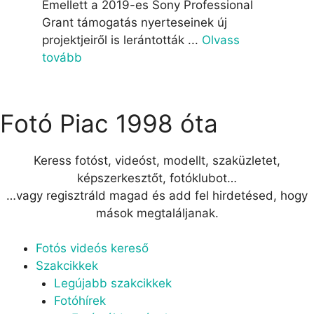
Emellett a 2019-es Sony Professional
Grant támogatás nyerteseinek új
projektjeiről is lerántották ...
Olvass
tovább
Fotó Piac 1998 óta
Keress fotóst, videóst, modellt, szaküzletet,
képszerkesztőt, fotóklubot…
…vagy regisztráld magad és add fel hirdetésed, hogy
mások megtaláljanak.
Menu
Fotós videós kereső
Szakcikkek
Legújabb szakcikkek
Fotóhírek