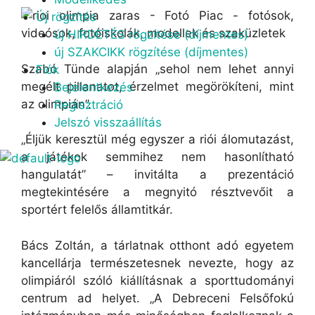
Új rögzítés
új HIRDETÉS rögzítése (díjmentes)
új SZAKCIKK rögzítése (díjmentes)
Szabó Tünde alapján „sehol nem lehet annyi
Fiók
megélt pillanatot, érzelmet megörökíteni, mint
Bejelentkezés
az olimpián”.
Regisztráció
Jelszó visszaállítás
„Éljük keresztül még egyszer a riói álomutazást,
a játékok semmihez nem hasonlítható
hangulatát” – invitálta a prezentáció
megtekintésére a megnyitó résztvevőit a
sportért felelős államtitkár.
Bács Zoltán, a tárlatnak otthont adó egyetem
kancellárja természetesnek nevezte, hogy az
olimpiáról szóló kiállításnak a sporttudományi
centrum ad helyet. „A Debreceni Felsőfokú