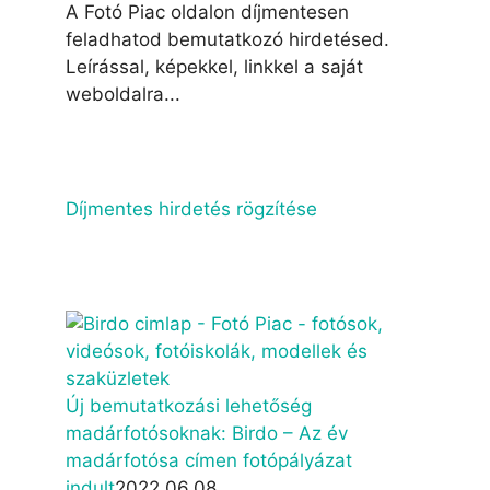
A Fotó Piac oldalon díjmentesen
feladhatod bemutatkozó hirdetésed.
Leírással, képekkel, linkkel a saját
weboldalra...
Díjmentes hirdetés rögzítése
Új bemutatkozási lehetőség
madárfotósoknak: Birdo – Az év
madárfotósa címen fotópályázat
indult
2022.06.08.