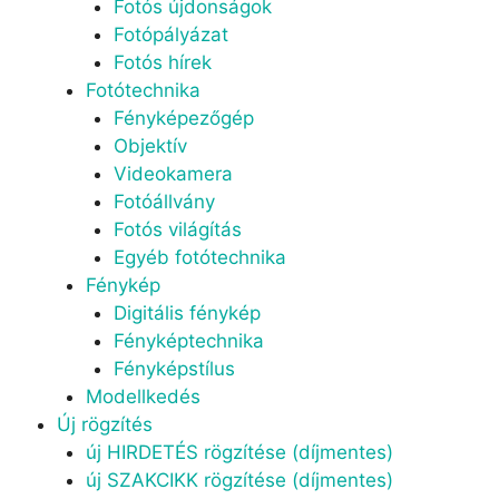
Fotós újdonságok
Fotópályázat
Fotós hírek
Fotótechnika
Fényképezőgép
Objektív
Videokamera
Fotóállvány
Fotós világítás
Egyéb fotótechnika
Fénykép
Digitális fénykép
Fényképtechnika
Fényképstílus
Modellkedés
Új rögzítés
új HIRDETÉS rögzítése (díjmentes)
új SZAKCIKK rögzítése (díjmentes)