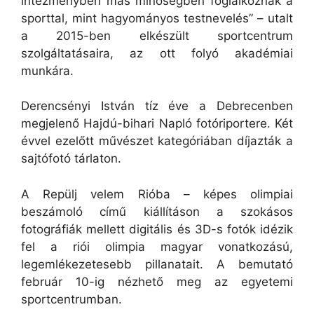
intézményben más minőségben foglalkoznak a
sporttal, mint hagyományos testnevelés” – utalt
a 2015-ben elkészült sportcentrum
szolgáltatásaira, az ott folyó akadémiai
munkára.
Derencsényi István tíz éve a Debrecenben
megjelenő Hajdú-bihari Napló fotóriportere. Két
évvel ezelőtt művészet kategóriában díjazták a
sajtófotó tárlaton.
A Repülj velem Rióba – képes olimpiai
beszámoló című kiállításon a szokásos
fotográfiák mellett digitális és 3D-s fotók idézik
fel a riói olimpia magyar vonatkozású,
legemlékezetesebb pillanatait. A bemutató
február 10-ig nézhető meg az egyetemi
sportcentrumban.