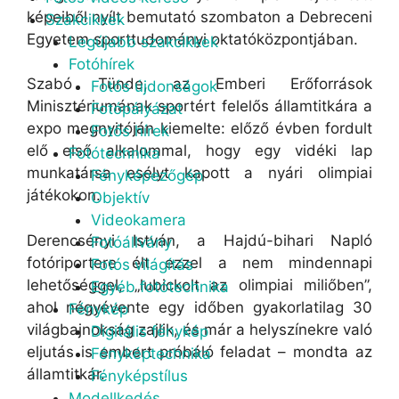
képeiből nyílt bemutató szombaton a Debreceni
Szakcikkek
Egyetem sporttudományi oktatóközpontjában.
Legújabb szakcikkek
Fotóhírek
Szabó Tünde, az Emberi Erőforrások
Fotós újdonságok
Minisztériumának sportért felelős államtitkára a
Fotópályázat
expo megnyitóján kiemelte: előző évben fordult
Fotós hírek
elő első alkalommal, hogy egy vidéki lap
Fotótechnika
munkatársa esélyt kapott a nyári olimpiai
Fényképezőgép
játékokon.
Objektív
Videokamera
Derencsényi István, a Hajdú-bihari Napló
Fotóállvány
fotóriportere élt ezzel a nem mindennapi
Fotós világítás
lehetőséggel, „lubickolt az olimpiai miliőben”,
Egyéb fotótechnika
ahol négyévente egy időben gyakorlatilag 30
Fénykép
világbajnokság zajlik, és már a helyszínekre való
Digitális fénykép
eljutás is embert próbáló feladat – mondta az
Fényképtechnika
államtitkár.
Fényképstílus
Modellkedés