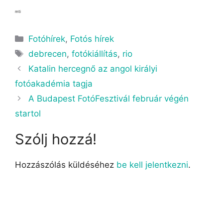
mti
Kategória
Fotóhírek
,
Fotós hírek
Címkék
debrecen
,
fotókiállítás
,
rio
Katalin hercegnő az angol királyi
fotóakadémia tagja
A Budapest FotóFesztivál február végén
startol
Szólj hozzá!
Hozzászólás küldéséhez
be kell jelentkezni
.