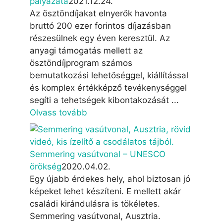
pályázata
2021.12.24.
Az ösztöndíjakat elnyerők havonta
bruttó 200 ezer forintos díjazásban
részesülnek egy éven keresztül. Az
anyagi támogatás mellett az
ösztöndíjprogram számos
bemutatkozási lehetőséggel, kiállítással
és komplex értékképző tevékenységgel
segíti a tehetségek kibontakozását ...
Olvass tovább
Semmering vasútvonal – UNESCO
örökség
2020.04.02.
Egy újabb érdekes hely, ahol biztosan jó
képeket lehet készíteni. E mellett akár
családi kirándulásra is tökéletes.
Semmering vasútvonal, Ausztria.