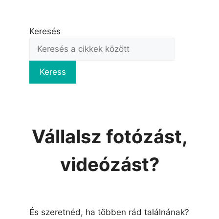
Keresés
Keress
Vállalsz fotózást,
videózást?
És szeretnéd, ha többen rád találnának?