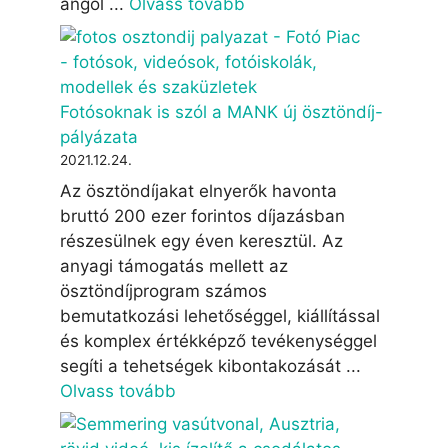
angol ...
Olvass tovább
Fotósoknak is szól a MANK új ösztöndíj-
pályázata
2021.12.24.
Az ösztöndíjakat elnyerők havonta
bruttó 200 ezer forintos díjazásban
részesülnek egy éven keresztül. Az
anyagi támogatás mellett az
ösztöndíjprogram számos
bemutatkozási lehetőséggel, kiállítással
és komplex értékképző tevékenységgel
segíti a tehetségek kibontakozását ...
Olvass tovább