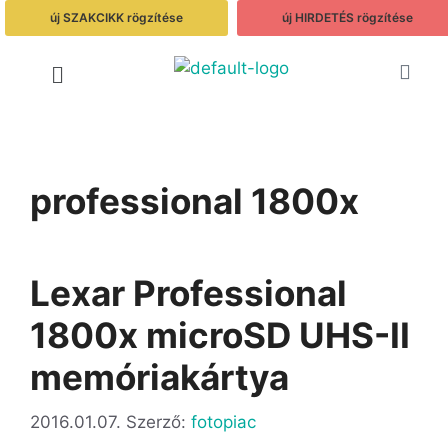
új SZAKCIKK rögzítése
új HIRDETÉS rögzítése
professional 1800x
Lexar Professional
1800x microSD UHS-II
memóriakártya
2016.01.07.
Szerző:
fotopiac