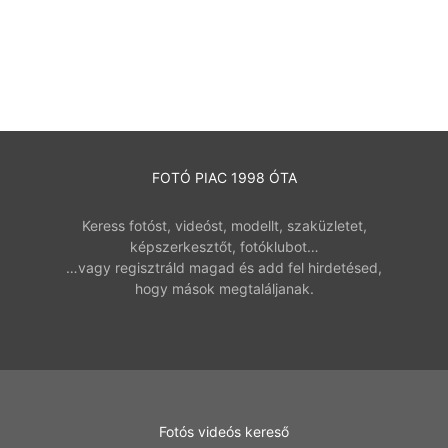
FOTÓ PIAC 1998 ÓTA
Keress fotóst, videóst, modellt, szaküzletet,
képszerkesztőt, fotóklubot…
…vagy regisztráld magad és add fel hirdetésed,
hogy mások megtaláljanak.
Fotós videós kereső