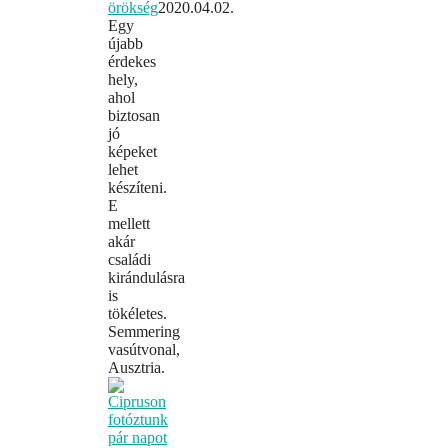
örökség
2020.04.02.
Egy
újabb
érdekes
hely,
ahol
biztosan
jó
képeket
lehet
készíteni.
E
mellett
akár
családi
kirándulásra
is
tökéletes.
Semmering
vasútvonal,
Ausztria.