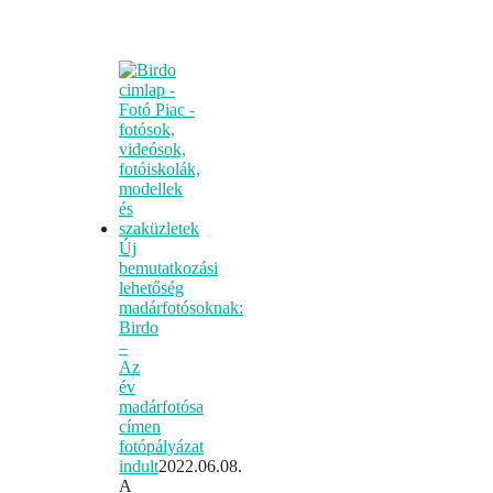
Új
bemutatkozási
lehetőség
madárfotósoknak:
Birdo
–
Az
év
madárfotósa
címen
fotópályázat
indult
2022.06.08.
A