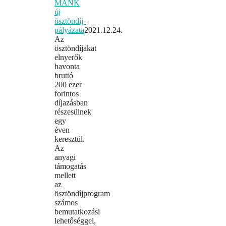
MANK
új
ösztöndíj-
pályázata
2021.12.24.
Az
ösztöndíjakat
elnyerők
havonta
bruttó
200 ezer
forintos
díjazásban
részesülnek
egy
éven
keresztül.
Az
anyagi
támogatás
mellett
az
ösztöndíjprogram
számos
bemutatkozási
lehetőséggel,