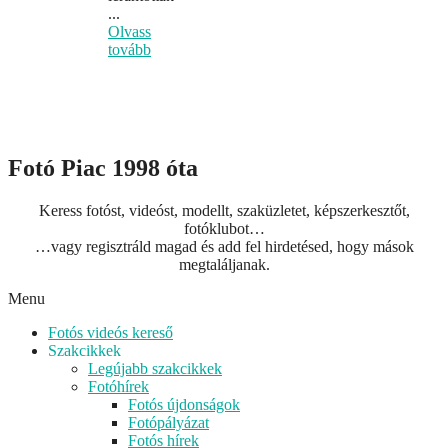
...
Olvass
tovább
Fotó Piac 1998 óta
Keress fotóst, videóst, modellt, szaküzletet, képszerkesztőt,
fotóklubot…
…vagy regisztráld magad és add fel hirdetésed, hogy mások
megtaláljanak.
Menu
Fotós videós kereső
Szakcikkek
Legújabb szakcikkek
Fotóhírek
Fotós újdonságok
Fotópályázat
Fotós hírek