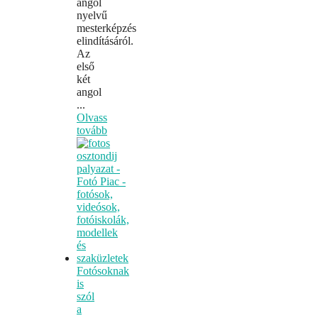
angol
nyelvű
mesterképzés
elindításáról.
Az
első
két
angol
...
Olvass
tovább
Fotósoknak
is
szól
a