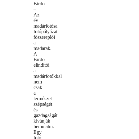
Birdo
–
Az
év
madárfotósa
fotópályázat
főszereplői
a
madarak.
A
Birdo
elindítói
a
madárfotókkal
nem
csak
a
természet
szépségét
és
gazdagságát
kívánják
bemutatni.
Egy
fotó