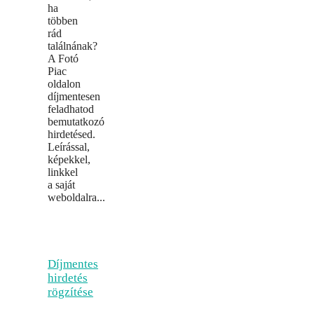
ha
többen
rád
találnának?
A Fotó
Piac
oldalon
díjmentesen
feladhatod
bemutatkozó
hirdetésed.
Leírással,
képekkel,
linkkel
a saját
weboldalra...
Díjmentes
hirdetés
rögzítése