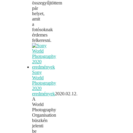
összegyűjtöttem
pár
helyet,
amit
a
fotósoknak
érdemes
felkeresni.
Sony
World
Photography
2020
eredmények
2020.02.12.
A
World
Photography
Organisation
büszkén
jelenti
be