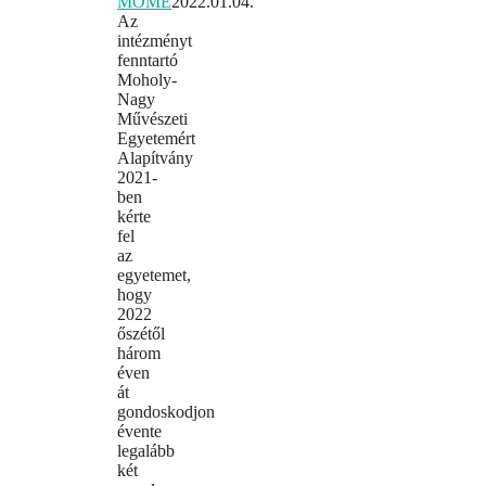
MOME
2022.01.04.
Az
intézményt
fenntartó
Moholy-
Nagy
Művészeti
Egyetemért
Alapítvány
2021-
ben
kérte
fel
az
egyetemet,
hogy
2022
őszétől
három
éven
át
gondoskodjon
évente
legalább
két