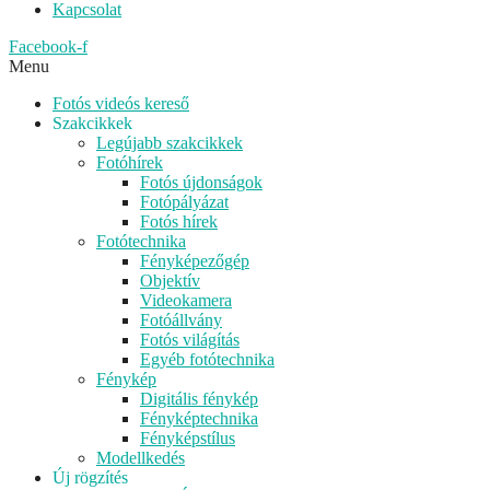
Kapcsolat
Facebook-f
Menu
Fotós videós kereső
Szakcikkek
Legújabb szakcikkek
Fotóhírek
Fotós újdonságok
Fotópályázat
Fotós hírek
Fotótechnika
Fényképezőgép
Objektív
Videokamera
Fotóállvány
Fotós világítás
Egyéb fotótechnika
Fénykép
Digitális fénykép
Fényképtechnika
Fényképstílus
Modellkedés
Új rögzítés