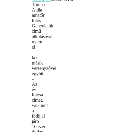
Tompa
Attila
amatőr
fotós
Generációk
című
alkotásával
nyerte
el
–
két
másik
versenyzővel
együtt
–
Az
év
fotósa
címet,
valamint
a
fődíjjal
járó
10 ezer
dollárt