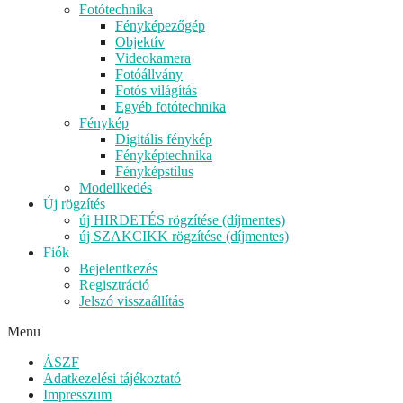
Fotótechnika
Fényképezőgép
Objektív
Videokamera
Fotóállvány
Fotós világítás
Egyéb fotótechnika
Fénykép
Digitális fénykép
Fényképtechnika
Fényképstílus
Modellkedés
Új rögzítés
új HIRDETÉS rögzítése (díjmentes)
új SZAKCIKK rögzítése (díjmentes)
Fiók
Bejelentkezés
Regisztráció
Jelszó visszaállítás
Menu
ÁSZF
Adatkezelési tájékoztató
Impresszum