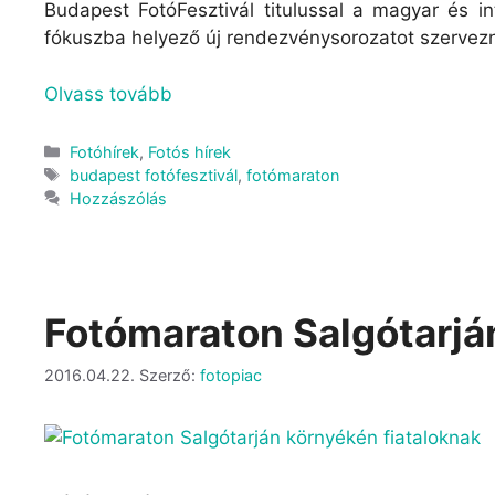
Budapest FotóFesztivál titulussal a magyar és in
fókuszba helyező új rendezvénysorozatot szervezne
Olvass tovább
Fotóhírek
,
Fotós hírek
budapest fotófesztivál
,
fotómaraton
Hozzászólás
Fotómaraton Salgótarjá
2016.04.22.
Szerző:
fotopiac