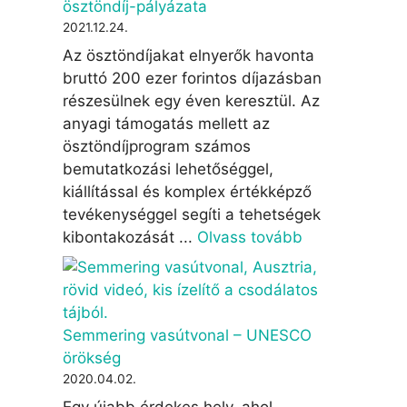
ösztöndíj-pályázata
2021.12.24.
Az ösztöndíjakat elnyerők havonta
bruttó 200 ezer forintos díjazásban
részesülnek egy éven keresztül. Az
anyagi támogatás mellett az
ösztöndíjprogram számos
bemutatkozási lehetőséggel,
kiállítással és komplex értékképző
tevékenységgel segíti a tehetségek
kibontakozását ...
Olvass tovább
Semmering vasútvonal – UNESCO
örökség
2020.04.02.
Egy újabb érdekes hely, ahol