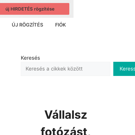
új HIRDETÉS rögzítése
ÚJ RÖGZÍTÉS
FIÓK
Keresés
Keres
Vállalsz
fotózást,