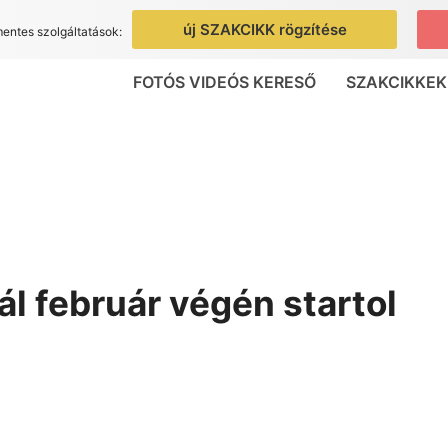
új SZAKCIKK rögzítése
mentes szolgáltatások:
FOTÓS VIDEÓS KERESŐ
SZAKCIKKEK
l február végén startol