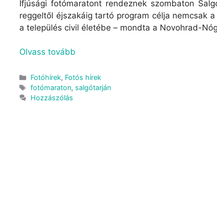
Ifjúsági fotómaratont rendeznek szombaton Salg
reggeltől éjszakáig tartó program célja nemcsak a
a település civil életébe – mondta a Novohrad-Nóg
Olvass tovább
Fotóhírek
,
Fotós hírek
fotómaraton
,
salgótarján
Hozzászólás