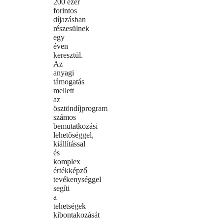
200 ezer
forintos
díjazásban
részesülnek
egy
éven
keresztül.
Az
anyagi
támogatás
mellett
az
ösztöndíjprogram
számos
bemutatkozási
lehetőséggel,
kiállítással
és
komplex
értékképző
tevékenységgel
segíti
a
tehetségek
kibontakozását