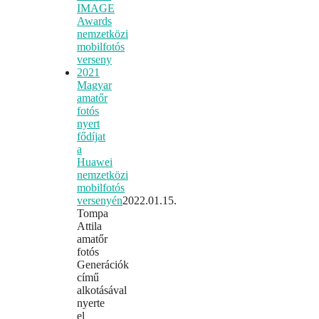
Magyar
amatőr
fotós
nyert
fődíjat
a
Huawei
nemzetközi
mobilfotós
versenyén
2022.01.15.
Tompa
Attila
amatőr
fotós
Generációk
című
alkotásával
nyerte
el