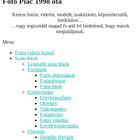
Fotó Piac 1998 óta
Keress fotóst, videóst, modellt, szaküzletet, képszerkesztőt,
fotóklubot…
…vagy regisztráld magad és add fel hirdetésed, hogy mások
megtaláljanak.
Menu
Fotós videós kereső
Szakcikkek
Legújabb szakcikkek
Fotóhírek
Fotós újdonságok
Fotópályázat
Fotós hírek
Fotótechnika
Fényképezőgép
Objektív
Videokamera
Fotóállvány
Fotós világítás
Egyéb fotótechnika
Fénykép
Digitális fénykép