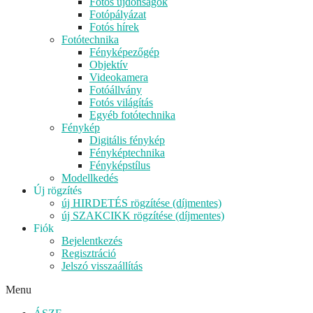
Fotós újdonságok
Fotópályázat
Fotós hírek
Fotótechnika
Fényképezőgép
Objektív
Videokamera
Fotóállvány
Fotós világítás
Egyéb fotótechnika
Fénykép
Digitális fénykép
Fényképtechnika
Fényképstílus
Modellkedés
Új rögzítés
új HIRDETÉS rögzítése (díjmentes)
új SZAKCIKK rögzítése (díjmentes)
Fiók
Bejelentkezés
Regisztráció
Jelszó visszaállítás
Menu