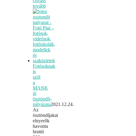
Olvass
tovább
Fotósoknak
is
szól
a
MANK
új
ösztöndíj-
pályázata
2021.12.24.
Az
ösztöndíjakat
elnyerők
havonta
bruttó