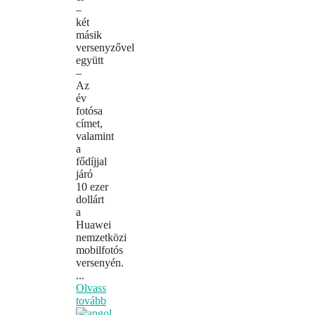
–
két
másik
versenyzővel
együtt
–
Az
év
fotósa
címet,
valamint
a
fődíjjal
járó
10 ezer
dollárt
a
Huawei
nemzetközi
mobilfotós
versenyén.
...
Olvass
tovább