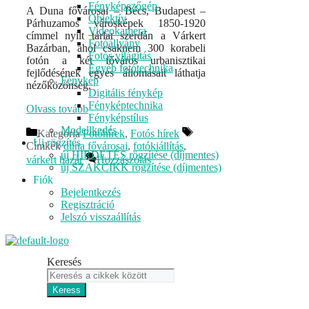
Fényképezőgép
A Duna fővárosai – Bécs, Budapest –
Objektív
Párhuzamos városképek 1850-1920
Videokamera
címmel nyílt tárlat szerdán a Várkert
Fotóállvány
Bazárban, ahol csaknem 300 korabeli
Fotós világítás
fotón a két főváros urbanisztikai
Egyéb fotótechnika
fejlődésének egyes állomásait láthatja
Fénykép
nézőközönség.
Digitális fénykép
Fényképtechnika
Olvass tovább
Fényképstílus
Modellkedés
Kategória
Fotóhírek
,
Fotós hírek
Új rögzítés
Címkék
duna fővárosai
,
fotókiállítás
,
új HIRDETÉS rögzítése (díjmentes)
várkert bazár
Hozzászólás
új SZAKCIKK rögzítése (díjmentes)
Fiók
Bejelentkezés
Regisztráció
Jelszó visszaállítás
Keresés
Keress