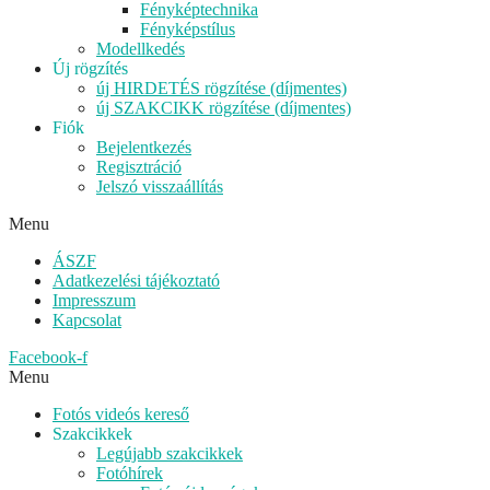
Fényképtechnika
Fényképstílus
Modellkedés
Új rögzítés
új HIRDETÉS rögzítése (díjmentes)
új SZAKCIKK rögzítése (díjmentes)
Fiók
Bejelentkezés
Regisztráció
Jelszó visszaállítás
Menu
ÁSZF
Adatkezelési tájékoztató
Impresszum
Kapcsolat
Facebook-f
Menu
Fotós videós kereső
Szakcikkek
Legújabb szakcikkek
Fotóhírek