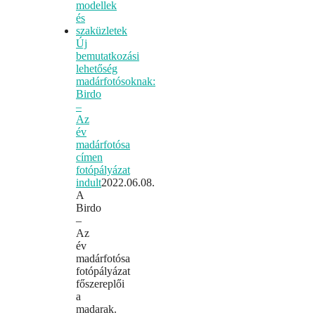
Új
bemutatkozási
lehetőség
madárfotósoknak:
Birdo
–
Az
év
madárfotósa
címen
fotópályázat
indult
2022.06.08.
A
Birdo
–
Az
év
madárfotósa
fotópályázat
főszereplői
a
madarak.