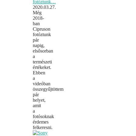
fotóztunk…
2020.03.27.
Még
2018-
ban
Cipruson
fotóztunk
pár
napig,
elsősorban
a
természeti
értékeket.
Ebben
a
videóban
összegyűjtöttem
pár
helyet,
amit
a
fotósoknak
érdemes
felkeresni.