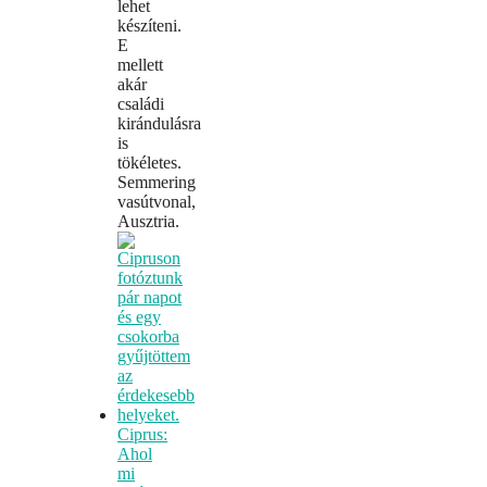
lehet
készíteni.
E
mellett
akár
családi
kirándulásra
is
tökéletes.
Semmering
vasútvonal,
Ausztria.
Ciprus:
Ahol
mi