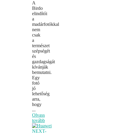
A
Birdo
elindítói
a
madárfotókkal
nem
csak
a
természet
szépségét
és
gazdagságát
kívánják
bemutatni.
Egy
fotó
jó
lehetőség
arra,
hogy
...
Olvass
tovább