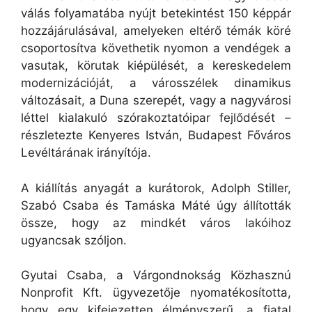
válás folyamatába nyújt betekintést 150 képpár
hozzájárulásával, amelyeken eltérő témák köré
csoportosítva követhetik nyomon a vendégek a
vasutak, körutak kiépülését, a kereskedelem
modernizációját, a városszélek dinamikus
változásait, a Duna szerepét, vagy a nagyvárosi
léttel kialakuló szórakoztatóipar fejlődését –
részletezte Kenyeres István, Budapest Főváros
Levéltárának irányítója.
A kiállítás anyagát a kurátorok, Adolph Stiller,
Szabó Csaba és Tamáska Máté úgy állították
össze, hogy az mindkét város lakóihoz
ugyancsak szóljon.
Gyutai Csaba, a Várgondnokság Közhasznú
Nonprofit Kft. ügyvezetője nyomatékosította,
hogy egy kifejezetten élményszerű, a fiatal