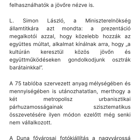
felhasználhatók a jövőre nézve is.
L. Simon László, a Miniszterelnökség
államtitkára azt mondta: a prezentáció
megalkotói azzal, hogy közelebb hozzák az
együttes múltat, alkalmat kínálnak arra, hogy „a
kultúrán keresztül közös jövőn és
együttműködéseken gondolkodjunk osztrák
barátainkkal”.
A 75 tablóba szervezett anyag mélységében és
mennyiségében is utánozhatatlan, merthogy a
két metropolisz urbanisztikai
párhuzamosságainak szisztematikus
összevetésére ilyen módon ezelőtt még senki
nem vállalkozott.
A Duna fővárosai fotókiállítás a nagyvárossá