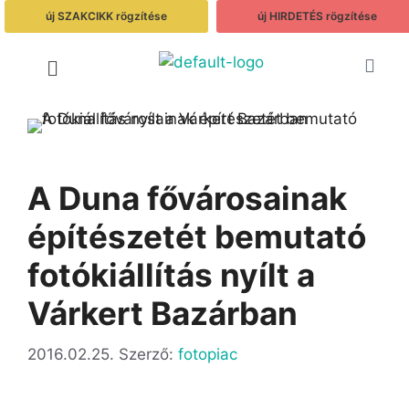
új SZAKCIKK rögzítése
új HIRDETÉS rögzítése
A Duna fővárosainak
építészetét bemutató
fotókiállítás nyílt a
Várkert Bazárban
2016.02.25.
Szerző:
fotopiac