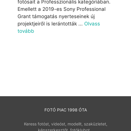
fotósait a Professzionális kategóriában.
Emellett a 2019-es Sony Professional
Grant támogatás nyerteseinek új
projektjeiről is lerántották ...
Olvass
tovább
FOTÓ PIAC 1998 ÓTA
Keress fotóst, videóst, modellt, szaküzletet,
képszerkesztőt, fotóklubot…