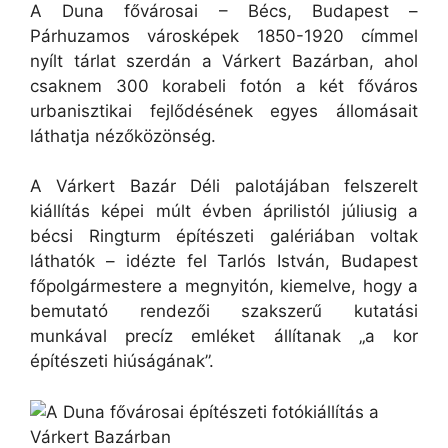
A Duna fővárosai – Bécs, Budapest –
Párhuzamos városképek 1850-1920 címmel
nyílt tárlat szerdán a Várkert Bazárban, ahol
csaknem 300 korabeli fotón a két főváros
urbanisztikai fejlődésének egyes állomásait
láthatja nézőközönség.
A Várkert Bazár Déli palotájában felszerelt
kiállítás képei múlt évben áprilistól júliusig a
bécsi Ringturm építészeti galériában voltak
láthatók – idézte fel Tarlós István, Budapest
főpolgármestere a megnyitón, kiemelve, hogy a
bemutató rendezői szakszerű kutatási
munkával precíz emléket állítanak „a kor
építészeti hiúságának”.