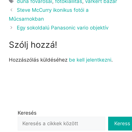
duna fővárosai
,
fotókiállítás
,
várkert bazár
Steve McCurry ikonikus fotói a
Műcsarnokban
Egy sokoldalú Panasonic vario objektív
Szólj hozzá!
Hozzászólás küldéséhez
be kell jelentkezni
.
Keresés
Keress