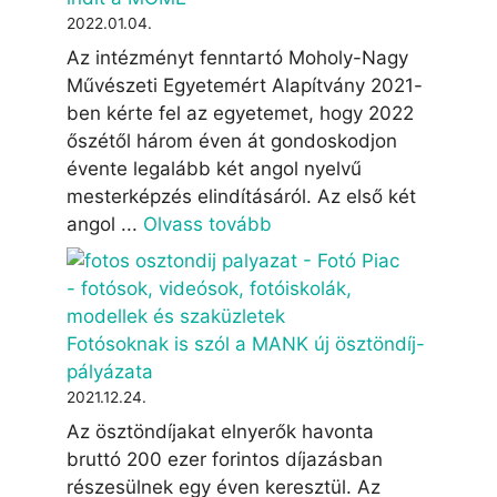
2022.01.04.
Az intézményt fenntartó Moholy-Nagy
Művészeti Egyetemért Alapítvány 2021-
ben kérte fel az egyetemet, hogy 2022
őszétől három éven át gondoskodjon
évente legalább két angol nyelvű
mesterképzés elindításáról. Az első két
angol ...
Olvass tovább
Fotósoknak is szól a MANK új ösztöndíj-
pályázata
2021.12.24.
Az ösztöndíjakat elnyerők havonta
bruttó 200 ezer forintos díjazásban
részesülnek egy éven keresztül. Az