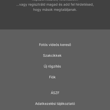
…vagy regisztráld magad és add fel hirdetésed,
hogy mások megtaláljanak.
Fotós videós kereső
Szakcikkek
Új rögzítés
Fiók
ÁSZF
Adatkezelési tájékoztató