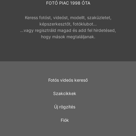
FOTÓ PIAC 1998 ÓTA
Keress fotóst, videóst, modellt, szaküzletet,
képszerkesztőt, fotóklubot…
…vagy regisztráld magad és add fel hirdetésed,
hogy mások megtaláljanak.
Fotós videós kereső
Szakcikkek
Új rögzítés
Fiók