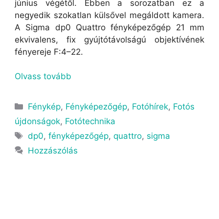
június végétől. Ebben a sorozatban ez a
negyedik szokatlan külsővel megáldott kamera.
A Sigma dp0 Quattro fényképezőgép 21 mm
ekvivalens, fix gyújtótávolságú objektívének
fényereje F:4–22.
Olvass tovább
Fénykép
,
Fényképezőgép
,
Fotóhírek
,
Fotós
újdonságok
,
Fotótechnika
dp0
,
fényképezőgép
,
quattro
,
sigma
Hozzászólás