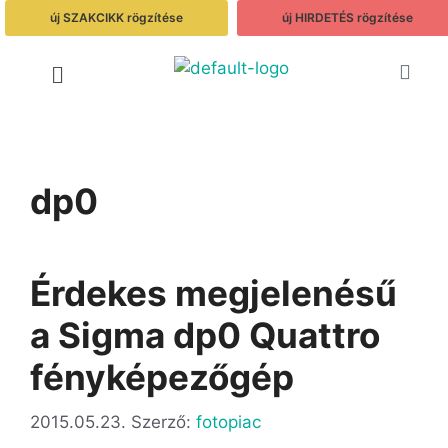
új SZAKCIKK rögzítése
új HIRDETÉS rögzítése
dp0
Érdekes megjelenésű
a Sigma dp0 Quattro
fényképezőgép
2015.05.23.
Szerző:
fotopiac