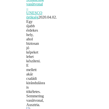
vasútvonal
–
UNESCO
örökség
2020.04.02.
Egy
újabb
érdekes
hely,
ahol
biztosan
jó
képeket
lehet
készíteni.
E
mellett
akár
családi
kirándulásra
is
tökéletes.
Semmering
vasútvonal,
Ausztria.