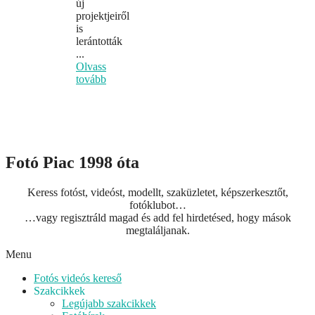
új
projektjeiről
is
lerántották
...
Olvass
tovább
Fotó Piac 1998 óta
Keress fotóst, videóst, modellt, szaküzletet, képszerkesztőt,
fotóklubot…
…vagy regisztráld magad és add fel hirdetésed, hogy mások
megtaláljanak.
Menu
Fotós videós kereső
Szakcikkek
Legújabb szakcikkek