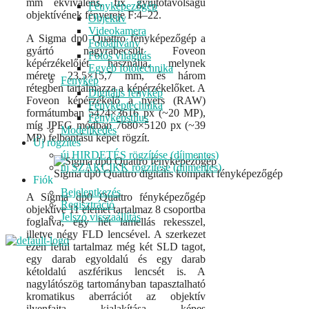
mm ekvivalens, fix gyújtótávolságú
Fényképezőgép
objektívének fényereje F:4–22.
Objektív
Videokamera
A Sigma dp0 Quattro fényképezőgép a
Fotóállvány
gyártó nagyrabecsült Foveon
Fotós világítás
képérzékelőjét használja, melynek
Egyéb fotótechnika
mérete 23,5×15,7 mm, és három
Fénykép
rétegben tartalmazza a képérzékelőket. A
Digitális fénykép
Foveon képérzékelő a nyers (RAW)
Fényképtechnika
formátumban 5424×3616 px (~20 MP),
Fényképstílus
míg JPEG módban 7680×5120 px (~39
Modellkedés
MP) felbontású képet rögzít.
Új rögzítés
új HIRDETÉS rögzítése (díjmentes)
új SZAKCIKK rögzítése (díjmentes)
Sigma dp0 Quattro digitális kompakt fényképezőgép
Fiók
Bejelentkezés
A Sigma dp0 Quattro fényképezőgép
Regisztráció
objektíve 11 elemet tartalmaz 8 csoportba
Jelszó visszaállítás
foglalva, egy hét lamellás rekesszel,
illetve négy FLD lencsével. A szerkezet
ezen felül tartalmaz még két SLD tagot,
egy darab egyoldalú és egy darab
kétoldalú aszférikus lencsét is. A
nagylátószög tartományban tapasztalható
kromatikus aberrációt az objektív
ilyenfajta kialakítása képes