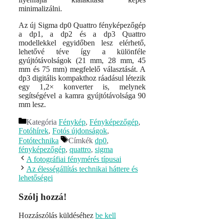
minimalizálni.
Az új Sigma dp0 Quattro fényképezőgép
a dp1, a dp2 és a dp3 Quattro
modellekkel egyidőben lesz elérhető,
lehetővé téve így a különféle
gyújtótávolságok (21 mm, 28 mm, 45
mm és 75 mm) megfelelő választását. A
dp3 digitális kompakthoz ráadásul létezik
egy 1,2× konverter is, melynek
segítségével a kamra gyújtótávolsága 90
mm lesz.
Kategória
Fénykép
,
Fényképezőgép
,
Fotóhírek
,
Fotós újdonságok
,
Fotótechnika
Címkék
dp0
,
fényképezőgép
,
quattro
,
sigma
A fotográfiai fénymérés típusai
Az élességállítás technikai háttere és
lehetőségei
Szólj hozzá!
Hozzászólás küldéséhez
be kell