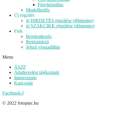
Fényképstílus
Modellkedés
Új rögzítés
új HIRDETÉS rögzítése (díjmentes)
új SZAKCIKK rögzítése (díjmentes)
Fiók
Bejelentkezés
Regisztráció
Jelszó visszaállítás
Menu
ÁSZF
Adatkezelési tájékoztató
Impresszum
Kapcsolat
Facebook-f
© 2022 fotopiac.hu