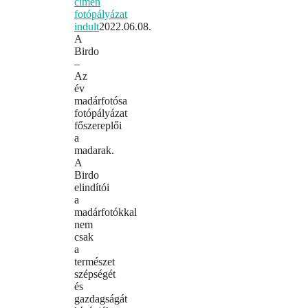
címen
fotópályázat
indult
2022.06.08.
A
Birdo
–
Az
év
madárfotósa
fotópályázat
főszereplői
a
madarak.
A
Birdo
elindítói
a
madárfotókkal
nem
csak
a
természet
szépségét
és
gazdagságát