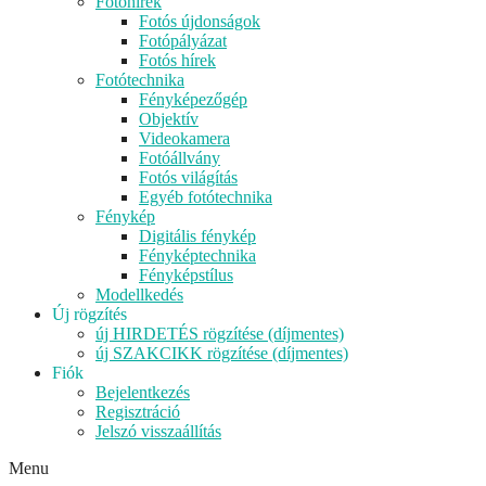
Fotóhírek
Fotós újdonságok
Fotópályázat
Fotós hírek
Fotótechnika
Fényképezőgép
Objektív
Videokamera
Fotóállvány
Fotós világítás
Egyéb fotótechnika
Fénykép
Digitális fénykép
Fényképtechnika
Fényképstílus
Modellkedés
Új rögzítés
új HIRDETÉS rögzítése (díjmentes)
új SZAKCIKK rögzítése (díjmentes)
Fiók
Bejelentkezés
Regisztráció
Jelszó visszaállítás
Menu