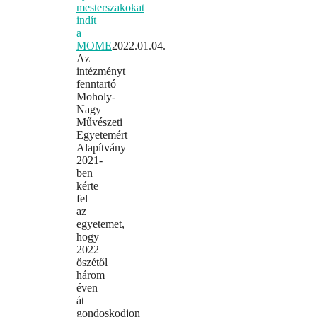
mesterszakokat
indít
a
MOME
2022.01.04.
Az
intézményt
fenntartó
Moholy-
Nagy
Művészeti
Egyetemért
Alapítvány
2021-
ben
kérte
fel
az
egyetemet,
hogy
2022
őszétől
három
éven
át
gondoskodjon