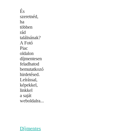
És
szeretnéd,
ha
többen
rád
találnának?
A Fotó
Piac
oldalon
díjmentesen
feladhatod
bemutatkozó
hirdetésed.
Leírással,
képekkel,
linkkel
a saját
weboldalra...
Díjmentes