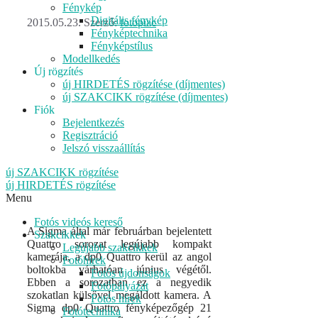
Fénykép
Digitális fénykép
2015.05.23.
Szerző:
fotopiac
Fényképtechnika
Fényképstílus
Modellkedés
Új rögzítés
új HIRDETÉS rögzítése (díjmentes)
új SZAKCIKK rögzítése (díjmentes)
Fiók
Bejelentkezés
Regisztráció
Jelszó visszaállítás
új SZAKCIKK rögzítése
új HIRDETÉS rögzítése
Menu
Fotós videós kereső
A Sigma által már februárban bejelentett
Szakcikkek
Quattro sorozat legújabb kompakt
Legújabb szakcikkek
kamerája, a dp0 Quattro kerül az angol
Fotóhírek
boltokba várhatóan június végétől.
Fotós újdonságok
Ebben a sorozatban ez a negyedik
Fotópályázat
szokatlan külsővel megáldott kamera. A
Fotós hírek
Sigma dp0 Quattro fényképezőgép 21
Fotótechnika