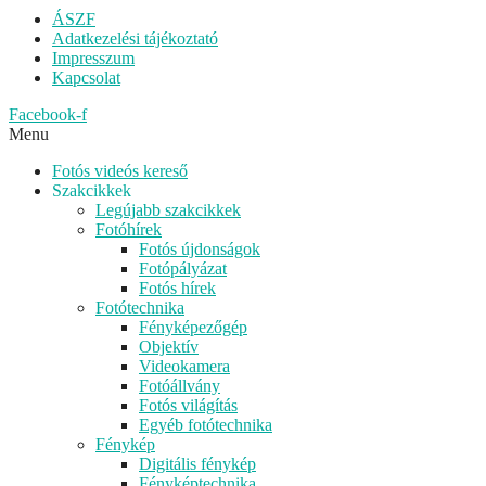
ÁSZF
Adatkezelési tájékoztató
Impresszum
Kapcsolat
Facebook-f
Menu
Fotós videós kereső
Szakcikkek
Legújabb szakcikkek
Fotóhírek
Fotós újdonságok
Fotópályázat
Fotós hírek
Fotótechnika
Fényképezőgép
Objektív
Videokamera
Fotóállvány
Fotós világítás
Egyéb fotótechnika
Fénykép
Digitális fénykép
Fényképtechnika