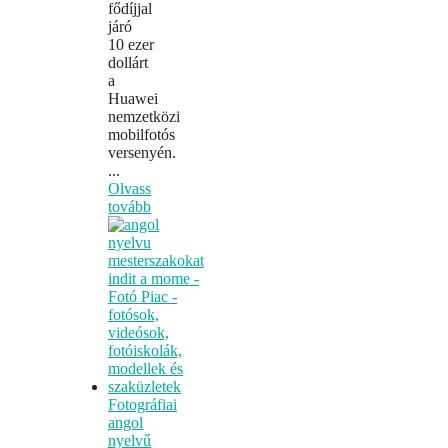
fődíjjal
járó
10 ezer
dollárt
a
Huawei
nemzetközi
mobilfotós
versenyén.
...
Olvass
tovább
Fotográfiai
angol
nyelvű