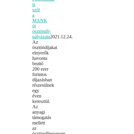
is
szól
a
MANK
új
ösztöndíj-
pályázata
2021.12.24.
Az
ösztöndíjakat
elnyerők
havonta
bruttó
200 ezer
forintos
díjazásban
részesülnek
egy
éven
keresztül.
Az
anyagi
támogatás
mellett
az
ösztöndíjprogram