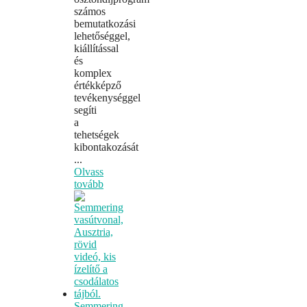
számos
bemutatkozási
lehetőséggel,
kiállítással
és
komplex
értékképző
tevékenységgel
segíti
a
tehetségek
kibontakozását
...
Olvass
tovább
Semmering