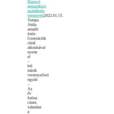
Huawei
nemzetközi
mobilfotós
versenyén
2022.01.15.
Tompa
Attila
amatőr
fotós
Generációk
című
alkotásával
nyerte
el
–
két
másik
versenyzővel
együtt
–
Az
év
fotósa
címet,
valamint
a