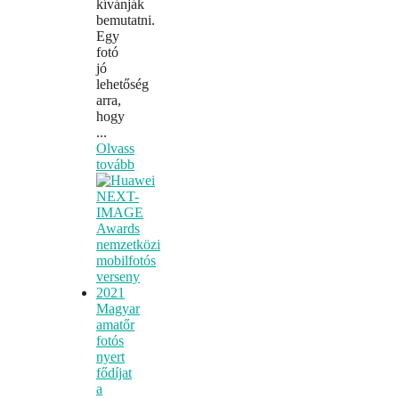
kívánják
bemutatni.
Egy
fotó
jó
lehetőség
arra,
hogy
...
Olvass
tovább
Magyar
amatőr
fotós
nyert
fődíjat
a