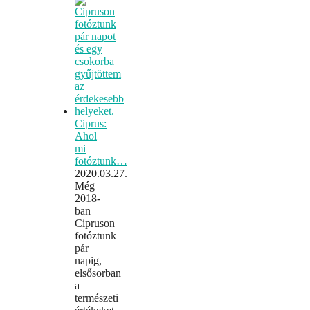
Ciprus:
Ahol
mi
fotóztunk…
2020.03.27.
Még
2018-
ban
Cipruson
fotóztunk
pár
napig,
elsősorban
a
természeti