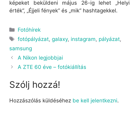
képeket beküldeni május 26-ig lehet „Helyi
érték”, „Éjjeli fények” és „mik” hashtagekkel.
Fotóhírek
fotópályázat
,
galaxy
,
instagram
,
pályázat
,
samsung
A Nikon legjobbjai
A ZTE 60 éve – fotókiállítás
Szólj hozzá!
Hozzászólás küldéséhez
be kell jelentkezni
.