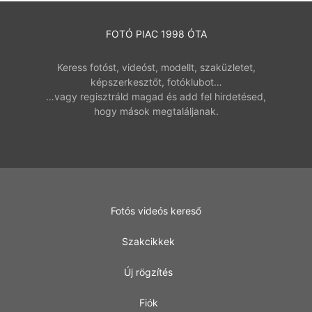
FOTÓ PIAC 1998 ÓTA
Keress fotóst, videóst, modellt, szaküzletet,
képszerkesztőt, fotóklubot…
…vagy regisztráld magad és add fel hirdetésed,
hogy mások megtaláljanak.
Fotós videós kereső
Szakcikkek
Új rögzítés
Fiók