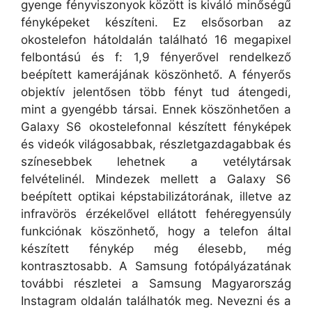
gyenge fényviszonyok között is kiváló minőségű
fényképeket készíteni. Ez elsősorban az
okostelefon hátoldalán található 16 megapixel
felbontású és f: 1,9 fényerővel rendelkező
beépített kamerájának köszönhető. A fényerős
objektív jelentősen több fényt tud átengedi,
mint a gyengébb társai. Ennek köszönhetően a
Galaxy S6 okostelefonnal készített fényképek
és videók világosabbak, részletgazdagabbak és
színesebbek lehetnek a vetélytársak
felvételinél. Mindezek mellett a Galaxy S6
beépített optikai képstabilizátorának, illetve az
infravörös érzékelővel ellátott fehéregyensúly
funkciónak köszönhető, hogy a telefon által
készített fénykép még élesebb, még
kontrasztosabb. A Samsung fotópályázatának
további részletei a Samsung Magyarország
Instagram oldalán találhatók meg. Nevezni és a