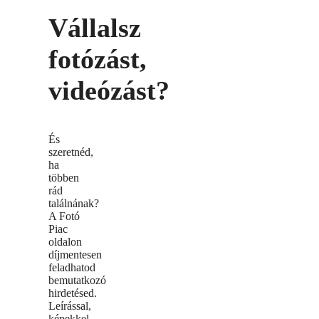
Vállalsz
fotózást,
videózást?
És
szeretnéd,
ha
többen
rád
találnának?
A Fotó
Piac
oldalon
díjmentesen
feladhatod
bemutatkozó
hirdetésed.
Leírással,
képekkel,