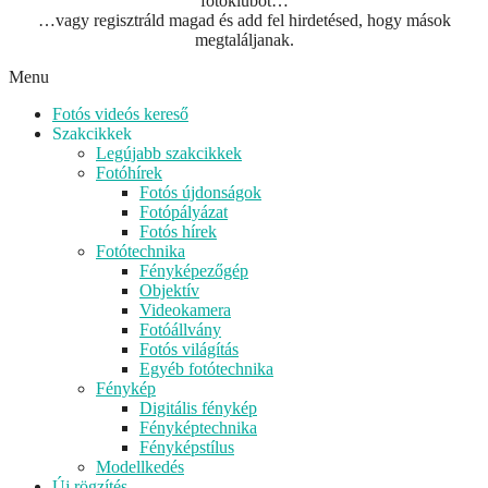
fotóklubot…
…vagy regisztráld magad és add fel hirdetésed, hogy mások
megtaláljanak.
Menu
Fotós videós kereső
Szakcikkek
Legújabb szakcikkek
Fotóhírek
Fotós újdonságok
Fotópályázat
Fotós hírek
Fotótechnika
Fényképezőgép
Objektív
Videokamera
Fotóállvány
Fotós világítás
Egyéb fotótechnika
Fénykép
Digitális fénykép
Fényképtechnika
Fényképstílus
Modellkedés
Új rögzítés