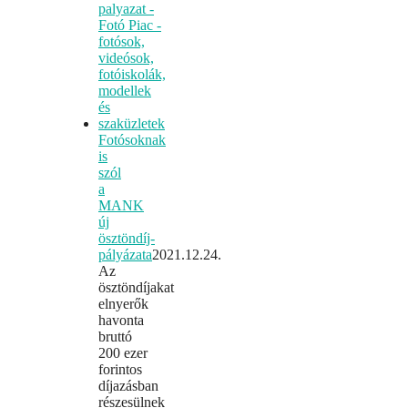
Fotósoknak
is
szól
a
MANK
új
ösztöndíj-
pályázata
2021.12.24.
Az
ösztöndíjakat
elnyerők
havonta
bruttó
200 ezer
forintos
díjazásban
részesülnek