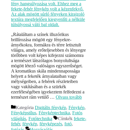
„Rátaláltam a színek illuzórikus
brillírozása mögött egy fényekre-
árnyékokra, formákra és térre letisztult
világra, amely erőteljesebben és lényegre
törőbben volt képes kifejezni számomra
a természet látszólagos bonyolultsága
mögött létező valóságos egyszerűséget.
A kromatikus skála mindennapossága
helyett a feketék árnyalataiban vagy
mélységeiben, a fehérek részleteiben
vagy vakításában és a szürkék
ezerféleségében igyekeztem felfedezni a
természet rám vetülő …
Olvass tovább
Kategória
Digitális fénykép
,
Fénykép
,
Fényképstílus
,
Fényképtechnika
,
Fotós
világítás
,
Fotótechnika
Címkék
fekete-
fehér
,
fénykép
,
fényképezés
,
fotó
,
fotózás
Hozzászólás