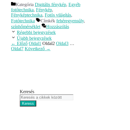
Kategória
Digitális fénykép
,
Egyéb
fotótechnika
,
Fénykép
,
Fényképtechnika
,
Fotós világítás
,
Fotótechnika
Címkék
fehéregyensúly
,
színhőmérséklet
Hozzászólás
Régebbi bejegyzések
Újabb bejegyzések
←
Előző
Oldal
1
Oldal
2
Oldal
3
…
Oldal
7
Következő
→
Keresés
Keress