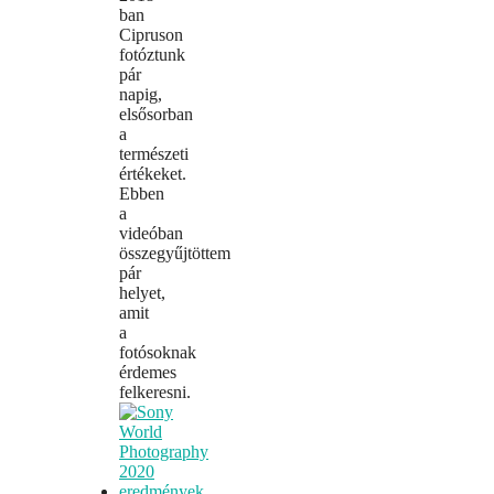
ban
Cipruson
fotóztunk
pár
napig,
elsősorban
a
természeti
értékeket.
Ebben
a
videóban
összegyűjtöttem
pár
helyet,
amit
a
fotósoknak
érdemes
felkeresni.