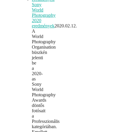
Sony
World
Photography
2020
eredmények
2020.02.12.
A
World
Photography
Organisation
büszkén
jelenti
be
a
2020-
as
Sony
World
Photography
Awards
döntős
fotósait
a
Professzionális
kategóriában.
Emellett