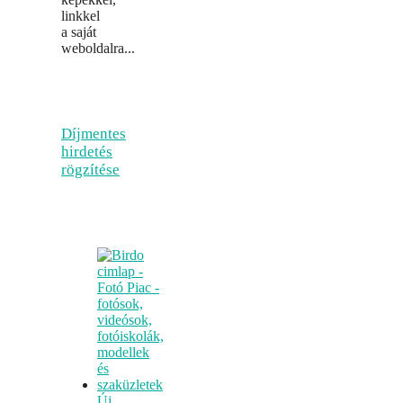
linkkel
a saját
weboldalra...
Díjmentes
hirdetés
rögzítése
Új