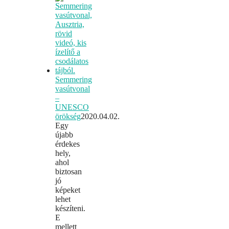
Semmering
vasútvonal
–
UNESCO
örökség
2020.04.02.
Egy
újabb
érdekes
hely,
ahol
biztosan
jó
képeket
lehet
készíteni.
E
mellett