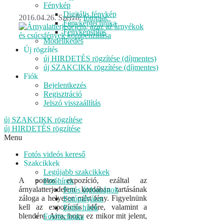
Fénykép
Digitális fénykép
2016.04.26.
Szerző:
fotopiac
Fényképtechnika
Fényképstílus
Modellkedés
Új rögzítés
új HIRDETÉS rögzítése (díjmentes)
új SZAKCIKK rögzítése (díjmentes)
Fiók
Bejelentkezés
Regisztráció
Jelszó visszaállítás
új SZAKCIKK rögzítése
új HIRDETÉS rögzítése
Menu
Fotós videós kereső
Szakcikkek
Legújabb szakcikkek
A pontos expozíció, ezáltal az
Fotóhírek
árnyalatterjedelem kordában tartásának
Fotós újdonságok
záloga a helyesen mért fény. Figyelnünk
Fotópályázat
kell az expozíciós időre, valamint a
Fotós hírek
blendére. Arra, hogy ez mikor mit jelent,
Fotótechnika