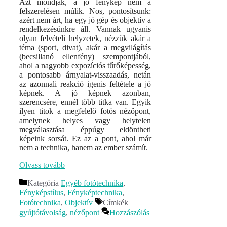
Azt mondják, a jó fénykép nem a
felszerelésen múlik. Nos, pontosítsunk:
azért nem árt, ha egy jó gép és objektív a
rendelkezésünkre áll. Vannak ugyanis
olyan felvételi helyzetek, nézzük akár a
téma (sport, divat), akár a megvilágítás
(becsillanó ellenfény) szempontjából,
ahol a nagyobb expozíciós tűrőképesség,
a pontosabb árnyalat-visszaadás, netán
az azonnali reakció igenis feltétele a jó
képnek. A jó képnek azonban,
szerencsére, ennél több titka van. Egyik
ilyen titok a megfelelő fotós nézőpont,
amelynek helyes vagy helytelen
megválasztása éppúgy eldöntheti
képeink sorsát. Ez az a pont, ahol már
nem a technika, hanem az ember számít.
Olvass tovább
Kategória
Egyéb fotótechnika
,
Fényképstílus
,
Fényképtechnika
,
Fotótechnika
,
Objektív
Címkék
gyújtótávolság
,
nézőpont
Hozzászólás