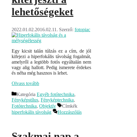
lehetőségeket
2022.01.02.
2016.02.11.
Szerző:
fotopiac
Egy kicsit talán túlzás ez a cím, de jól
kifejezi a hiperfokális távolság fogalmát,
amelyről a legtöbb fotós egyáltalán nem
vagy alig hallott. Pedig ismerete érdekes
és néha még hasznos is lehet.
Olvass tovább
Kategória
Egyéb fotótechnika
,
Fényképstílus
,
Fényképtechnika
,
Fotótechnika
,
Objektív
Címkék
hiperfokális távolság
Hozzászólás
Szakmai nap a