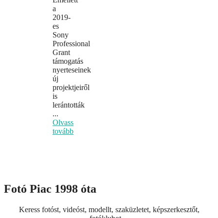
a
2019-
es
Sony
Professional
Grant
támogatás
nyerteseinek
új
projektjeiről
is
lerántották
...
Olvass
tovább
Fotó Piac 1998 óta
Keress fotóst, videóst, modellt, szaküzletet, képszerkesztőt,