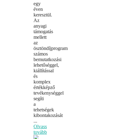
egy
éven
keresztül.
Az
anyagi
támogatás
mellett
az
ösztöndíjprogram
számos
bemutatkozási
lehetőséggel,
kiállítással
és
komplex
értékképző
tevékenységgel
segíti
a
tehetségek
kibontakozását
...
Olvass
tovább