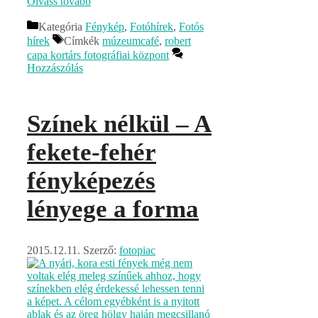
Olvass tovább
Kategória
Fénykép
,
Fotóhírek
,
Fotós
hírek
Címkék
múzeumcafé
,
robert
capa kortárs fotográfiai központ
Hozzászólás
Színek nélkül – A
fekete-fehér
fényképezés
lényege a forma
2015.12.11.
Szerző:
fotopiac