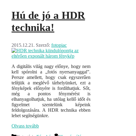
Hú de jó a HDR
technika!
2015.12.21.
Szerző:
fotopiac
A digitális világ nagy előnye, hogy nem
kell spórolni a „fotós nyersanyaggal”.
Persze amellett, hogy csak egyszerűen
telítjük a meglévő tárhelyünket, ezt a
fényképek előnyére is fordíthatjuk. Sőt,
még a pontos fénymérést is
elhanyagolhatjuk, ha utólag kellő időt és
figyelmet szentelünk képeink
feldolgozására. A HDR technika ebben
lehet segítségünkre.
Olvass tovább