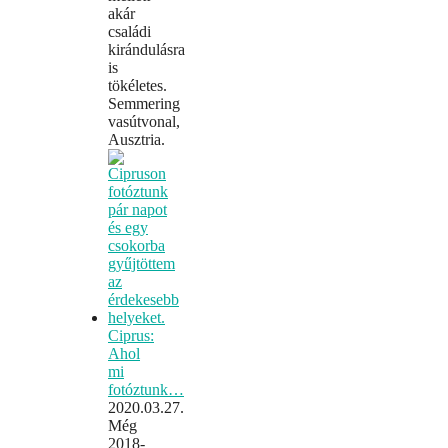
akár
családi
kirándulásra
is
tökéletes.
Semmering
vasútvonal,
Ausztria.
Ciprus:
Ahol
mi
fotóztunk…
2020.03.27.
Még
2018-