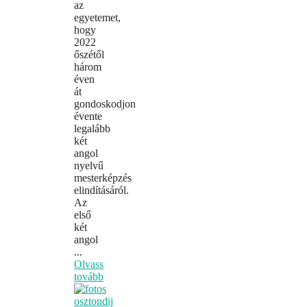
az
egyetemet,
hogy
2022
őszétől
három
éven
át
gondoskodjon
évente
legalább
két
angol
nyelvű
mesterképzés
elindításáról.
Az
első
két
angol
...
Olvass
tovább