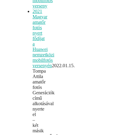
Magyar
amatőr
fotós
nyert
fődíjat
a
Huawei
nemzetközi
mobilfotós
versenyén
2022.01.15.
Tompa
Attila
amatőr
fotós
Generációk
című
alkotásával
nyerte
el
–
két
másik