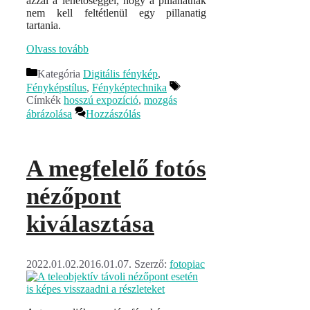
azzal a lehetőséggel, hogy a pillanatnak
nem kell feltétlenül egy pillanatig
tartania.
Olvass tovább
Kategória
Digitális fénykép
,
Fényképstílus
,
Fényképtechnika
Címkék
hosszú expozíció
,
mozgás
ábrázolása
Hozzászólás
A megfelelő fotós
nézőpont
kiválasztása
2022.01.02.
2016.01.07.
Szerző:
fotopiac