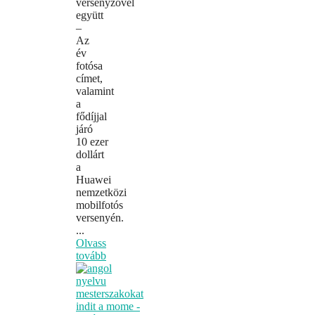
versenyzővel
együtt
–
Az
év
fotósa
címet,
valamint
a
fődíjjal
járó
10 ezer
dollárt
a
Huawei
nemzetközi
mobilfotós
versenyén.
...
Olvass
tovább