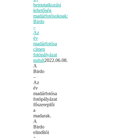
bemutatkozási
lehetőség
madárfotósoknak:
Birdo
–
Az
év
madárfotósa
címen
fotópályázat
indult
2022.06.08.
A
Birdo
–
Az
év
madárfotósa
fotópályázat
főszereplői
a
madarak.
A
Birdo
elindítói
a