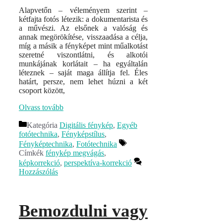
Alapvetőn – véleményem szerint –
kétfajta fotós létezik: a dokumentarista és
a művészi. Az elsőnek a valóság és
annak megörökítése, visszaadása a célja,
míg a másik a fényképet mint műalkotást
szeretné viszontlátni, és alkotói
munkájának korlátait – ha egyáltalán
léteznek – saját maga állítja fel. Éles
határt, persze, nem lehet húzni a két
csoport között,
Olvass tovább
Kategória
Digitális fénykép
,
Egyéb
fotótechnika
,
Fényképstílus
,
Fényképtechnika
,
Fotótechnika
Címkék
fénykép megvágás
,
képkorrekció
,
perspektíva-korrekció
Hozzászólás
Bemozdulni vagy