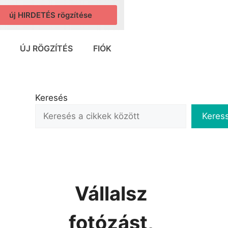
új HIRDETÉS rögzítése
ÚJ RÖGZÍTÉS
FIÓK
Keresés
Keres
Vállalsz
fotózást,