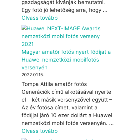
gazdagságát kívánják bemutatni.
Egy fotó jó lehetőség arra, hogy ...
Olvass tovább
Magyar amatőr fotós nyert fődíjat a
Huawei nemzetközi mobilfotós
versenyén
2022.01.15.
Tompa Attila amatőr fotós
Generációk című alkotásával nyerte
el – két másik versenyzővel együtt –
Az év fotósa címet, valamint a
fődíjjal járó 10 ezer dollárt a Huawei
nemzetközi mobilfotós versenyén. ...
Olvass tovább