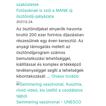
Fotósoknak is szól a MANK új
ösztöndíj-pályázata
2021.12.24.
Az ösztöndíjakat elnyerők havonta
bruttó 200 ezer forintos díjazásban
részesülnek egy éven keresztül. Az
anyagi támogatás mellett az
ösztöndíjprogram számos
bemutatkozási lehetőséggel,
kiállítással és komplex értékképző
tevékenységgel segíti a tehetségek
kibontakozását ...
Olvass tovább
Semmering vasútvonal – UNESCO