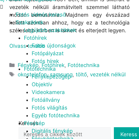
Menu
vezeték nélküli áramátvitelt szemmel látható
Fotós videós kereső
módon bemutatnia. Majdnem egy évszázad
Szakcikkek
kellett azonban ahhoz, hogy ez a technológia
Legújabb szakcikkek
szélesebb körben is ismert és elterjedt legyen.
Fotóhírek
Fotós újdonságok
Olvass tovább
Fotópályázat
Fotós hírek
Kategória
Fénykép
,
Fotóhírek
,
Fotótechnika
Fotótechnika
Címkék
okostelefon
,
samsung
,
töltő
,
vezeték nélkül
Fényképezőgép
Objektív
Videokamera
Fotóállvány
Fotós világítás
Egyéb fotótechnika
Keresés
Fénykép
Digitális fénykép
Keress
Fényképtechnika