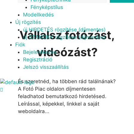
Fényképstílus
Modellkedés
Új rögzítés
új HIRDETÉS rögzítése (díjmentes)
Vállalsz fotózást,
új SZAKCIKK rögzítése (díjmentes)
Fiók
videózást?
Bejelentkezés
Regisztráció
Jelszó visszaállítás
És szeretnéd, ha többen rád találnának?
A Fotó Piac oldalon díjmentesen
feladhatod bemutatkozó hirdetésed.
Leírással, képekkel, linkkel a saját
weboldalra...