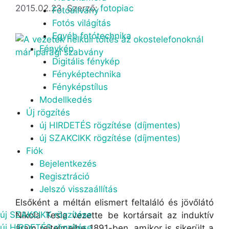
2015.02.23.
Szerző:
fotopiac
Fotóállvány
Fotós világítás
Egyéb fotótechnika
Fénykép
Digitális fénykép
Fényképtechnika
Fényképstílus
Modellkedés
Új rögzítés
új HIRDETÉS rögzítése (díjmentes)
új SZAKCIKK rögzítése (díjmentes)
Fiók
Bejelentkezés
Regisztráció
Jelszó visszaállítás
Elsőként a méltán elismert feltaláló és jövőlátó
új SZAKCIKK rögzítése
Nikola Tesla vezette be kortársait az induktív
új HIRDETÉS rögzítése
áram rejtelmeibe 1891-ben, amikor is sikerült a