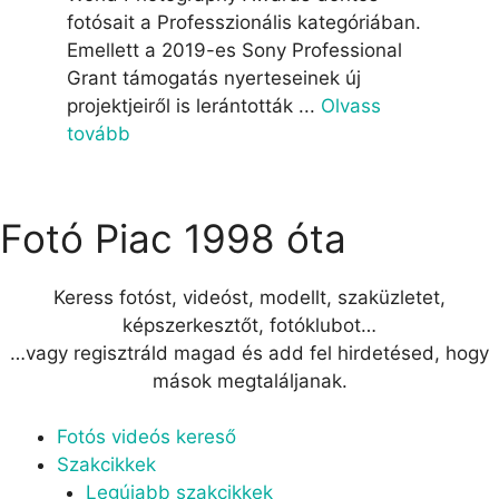
fotósait a Professzionális kategóriában.
Emellett a 2019-es Sony Professional
Grant támogatás nyerteseinek új
projektjeiről is lerántották ...
Olvass
tovább
Fotó Piac 1998 óta
Keress fotóst, videóst, modellt, szaküzletet,
képszerkesztőt, fotóklubot…
…vagy regisztráld magad és add fel hirdetésed, hogy
mások megtaláljanak.
Menu
Fotós videós kereső
Szakcikkek
Legújabb szakcikkek