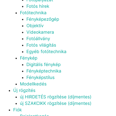
Fotós hírek
Fotótechnika
Fényképezőgép
Objektív
Videokamera
Fotóállvány
Fotós világítás
Egyéb fotótechnika
Fénykép
Digitális fénykép
Fényképtechnika
Fényképstílus
Modellkedés
Új rögzítés
új HIRDETÉS rögzítése (díjmentes)
új SZAKCIKK rögzítése (díjmentes)
Fiók