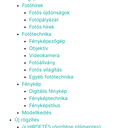
Fotóhírek
Fotós újdonságok
Fotópályázat
Fotós hírek
Fotótechnika
Fényképezőgép
Objektív
Videokamera
Fotóállvány
Fotós világítás
Egyéb fotótechnika
Fénykép
Digitális fénykép
Fényképtechnika
Fényképstílus
Modellkedés
Új rögzítés
új HIRDETÉS rögzítése (díjmentes)