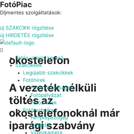
FotóPiac
Kilépés
a
Díjmentes szolgáltatások:
tartalomba
új SZAKCIKK rögzítése
új HIRDETÉS rögzítése
Menu
okostelefon
Fotós videós kereső
Szakcikkek
Legújabb szakcikkek
Fotóhírek
A vezeték nélküli
Fotós újdonságok
Fotópályázat
töltés az
Fotós hírek
okostelefonoknál már
Fotótechnika
Fényképezőgép
iparági szabvány
Objektív
Videokamera