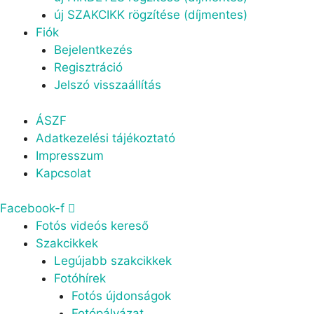
új SZAKCIKK rögzítése (díjmentes)
Fiók
Bejelentkezés
Regisztráció
Jelszó visszaállítás
Menu
ÁSZF
Adatkezelési tájékoztató
Impresszum
Kapcsolat
Facebook-f
Menu
Fotós videós kereső
Szakcikkek
Legújabb szakcikkek
Fotóhírek
Fotós újdonságok
Fotópályázat